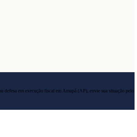
ia ou defesa em execução fiscal em
Amapá
(
AP
), envie sua situação pelo