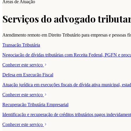
Áreas de Atuação
Serviços do advogado tributar
Atendimento remoto em Direito Tributário para empresas e pessoas fí
Transação Tributária
Negociação de dívidas tributárias com Receita Federal, PGFN e procur
Conhecer este serviço
Defesa em Execução Fiscal
Atuação jurídica em execuções fiscais de dívida ativa municipal, estad
Conhecer este serviço
Recuperação Tributária Empresarial
Identificação e recuperação de créditos tributários pagos indevidam
Conhecer este serviço