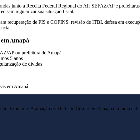
as junto à Receita Federal Regional do AP, SEFAZ/AP e prefeituras mu
ecisam regularizar sua situação fiscal.
 para recuperação de PIS e COFINS, revisão de ITBI, defesa em execuç
ncial.
s em
Amapá
EFAZ/AP ou prefeitura de Amapá
imos 5 anos
ularização de dívidas
resas em Amapá
reito Tributário. A atuação do Dr. Caio Cestari em
Amapá
é remota e di