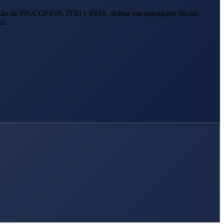
ção de PIS/COFINS, ITBI e INSS, defesa em execuções fiscais,
al.