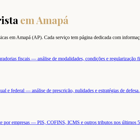
ista
em
Amapá
sicas em
Amapá
(
AP
). Cada serviço tem página dedicada com informaç
adorias fiscais — análise de modalidades, condições e regularização fi
ual e federal — análise de prescrição, nulidades e estratégias de defesa.
ente por empresas — PIS, COFINS, ICMS e outros tributos nos últimos 5