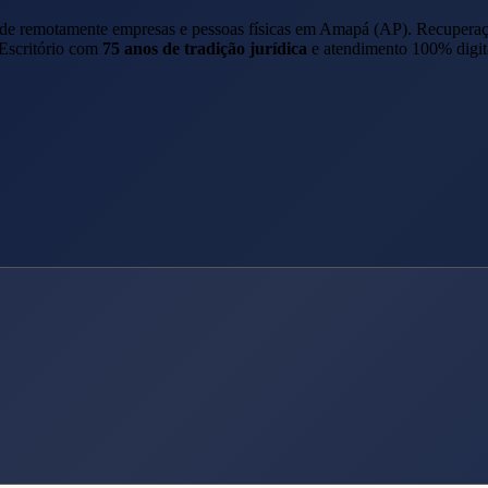
nde remotamente empresas e pessoas físicas em
Amapá
(
AP
). Recupera
 Escritório com
75 anos de tradição jurídica
e atendimento 100% digit