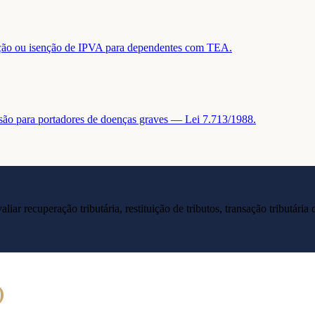
tuição ou isenção de IPVA para dependentes com TEA.
nsão para portadores de doenças graves — Lei 7.713/1988.
liar recuperação tributária, restituição de tributos, transação tributár
)