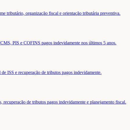
 tributário, organização fiscal e orientação tributária preventiva.
de ICMS, PIS e COFINS pagos indevidamente nos últimos 5 anos.
al de ISS e recuperação de tributos pagos indevidamente.
o, recuperação de tributos pagos indevidamente e planejamento fiscal.