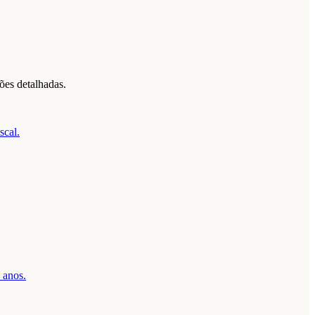
ões detalhadas.
scal.
 anos.