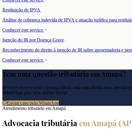
Restituição de IPVA
Análise de cobrança indevida de IPVA e atuação jurídica para resti
Conhecer este serviço
Isenção do IR por Doença Grave
Reconhecimento do direito à isenção de IR sobre aposentadoria e pe
Conhecer este serviço
Tem uma questão tributária em
Amapá
?
Se você recebeu uma cobrança fiscal, está com dívida ativa, precisa ava
WhatsApp para uma análise inicial.
Enviar caso pelo WhatsApp
Atendimento tributário em
Amapá
Advocacia tributária
em
Amapá
(
AP