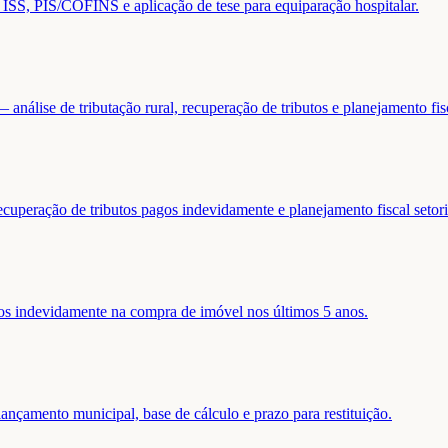
de ISS, PIS/COFINS e aplicação de tese para equiparação hospitalar.
análise de tributação rural, recuperação de tributos e planejamento fis
ecuperação de tributos pagos indevidamente e planejamento fiscal setori
gos indevidamente na compra de imóvel nos últimos 5 anos.
nçamento municipal, base de cálculo e prazo para restituição.