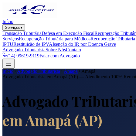
Início
Serviços
▾
Transação Tributária
Defesa em Execução Fiscal
Recuperação Tributár
Serviços
Recuperação Tributária para Médicos
Recuperação Tributária 
IPTU
Restituição de IPVA
Isenção do IR por Doença Grave
Advogado Tributarista
Sobre Nós
Contato
(14) 99619-9119
Falar com Advogado
Início
Advogado Tributarista
Amapá
Amapá
Advogado Tributarista em
Amapá
(
AP
) — Atendimento 100% Remo
Advogado Tributari
em
Amapá
(
AP
)