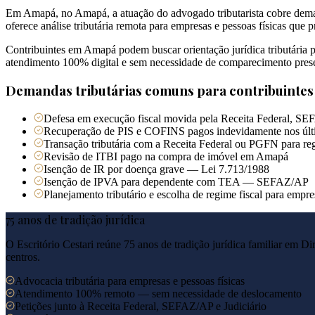
Em Amapá, no Amapá, a atuação do advogado tributarista cobre demand
oferece análise tributária remota para empresas e pessoas físicas que pr
Contribuintes em Amapá podem buscar orientação jurídica tributária
atendimento 100% digital e sem necessidade de comparecimento prese
Demandas tributárias comuns para contribuinte
Defesa em execução fiscal movida pela Receita Federal, S
Recuperação de PIS e COFINS pagos indevidamente nos últ
Transação tributária com a Receita Federal ou PGFN para reg
Revisão de ITBI pago na compra de imóvel em Amapá
Isenção de IR por doença grave — Lei 7.713/1988
Isenção de IPVA para dependente com TEA — SEFAZ/AP
Planejamento tributário e escolha de regime fiscal para emp
75 anos de tradição jurídica
O Escritório Cestari reúne 75 anos de tradição jurídica familiar em Di
centros.
Advocacia tributária para empresas e pessoas físicas
Atendimento 100% remoto — sem necessidade de deslocamento
Petições junto à Receita Federal, SEFAZ/AP e Judiciário