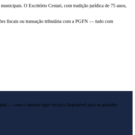
nicipais. O Escritório Cestari, com tradição jurídica de 75 anos,
ões fiscais ou transação tributária com a PGFN — tudo com
gital — com o mesmo rigor técnico disponível para os grandes