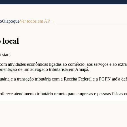
o
Oiapoque
Ver todos em
AP
→
 local
estari.
om atividades econômicas ligadas ao comércio, aos serviços e ao extrat
 orientação de um advogado tributarista em Amapá.
tária e a transação tributária com a Receita Federal e a PGFN até a de
i oferece atendimento tributário remoto para empresas e pessoas física