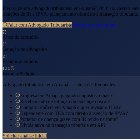
Precisa de um advogado tributarista em
Amapá
? Dr. Caio Cestari ate
isenções de IR e IPVA, planejamento tributário e transação tributária.
Falar com Advogado Tributarista
Formulário de contato
75
Anos do escritório
3ª
Geração de advogados
27
Estados atendidos
100%
Remoto & digital
Advogado tributarista em
Amapá
— situações frequentes
Empresa em Amapá pagando impostos a mais?
Recebeu auto de infração ou execução fiscal?
Comprou imóvel em Amapá e quer revisar o ITBI?
Dependente com TEA com direito à isenção de IPVA?
Portador de doença grave com IR retido na fonte?
Dívida ativa ou transação tributária em AP?
Solicitar análise inicial