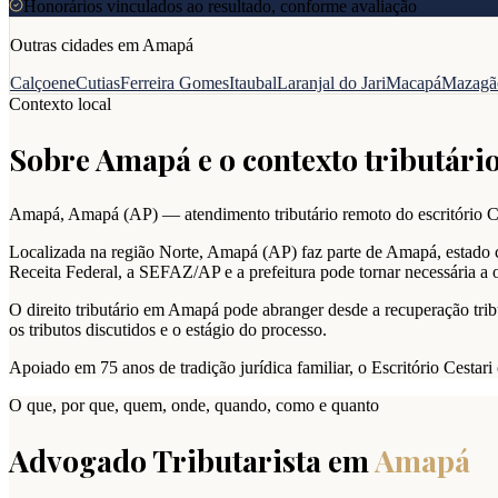
Honorários vinculados ao resultado, conforme avaliação
Outras cidades em
Amapá
Calçoene
Cutias
Ferreira Gomes
Itaubal
Laranjal do Jari
Macapá
Mazagã
Contexto local
Sobre
Amapá
e o contexto tributário
Amapá
,
Amapá
(
AP
) — atendimento tributário remoto do escritório C
Localizada na região Norte, Amapá (AP) faz parte de Amapá, estado c
Receita Federal, a SEFAZ/AP e a prefeitura pode tornar necessária a
O direito tributário em Amapá pode abranger desde a recuperação tribu
os tributos discutidos e o estágio do processo.
Apoiado em 75 anos de tradição jurídica familiar, o Escritório Cestar
O que, por que, quem, onde, quando, como e quanto
Advogado Tributarista em
Amapá