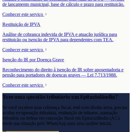
de lançamento municipal, base de cálculo e prazo para restituição.
Conhecer este serviço
Restituição de IPVA
Análise de cobrança indevida de IPVA e atuação jurídica para
restituição ou isenção de IPVA para dependentes com TEA.
Conhecer este serviço
Isenção do IR por Doença Grave
Reconhecimento do direito à isenção de IR sobre aposentadoria e
pensão para portadores de doenças graves — Lei 7.713/1988.
Conhecer este serviço
Tem uma questão tributária em
Epitaciolândia
?
Se você recebeu uma cobrança fiscal, está com dívida ativa, precisa
avaliar recuperação tributária, restituição de tributos, transação
tributária ou defesa em execução fiscal em
Epitaciolândia
(
AC
),
envie sua situação pelo WhatsApp para uma análise inicial.