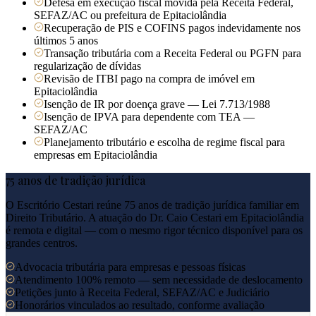
Defesa em execução fiscal movida pela Receita Federal,
SEFAZ/AC ou prefeitura de Epitaciolândia
Recuperação de PIS e COFINS pagos indevidamente nos
últimos 5 anos
Transação tributária com a Receita Federal ou PGFN para
regularização de dívidas
Revisão de ITBI pago na compra de imóvel em
Epitaciolândia
Isenção de IR por doença grave — Lei 7.713/1988
Isenção de IPVA para dependente com TEA —
SEFAZ/AC
Planejamento tributário e escolha de regime fiscal para
empresas em Epitaciolândia
75 anos de tradição jurídica
O Escritório Cestari reúne 75 anos de tradição jurídica familiar em
Direito Tributário. A atuação do Dr. Caio Cestari em
Epitaciolândia
é remota e digital — com o mesmo rigor técnico disponível para os
grandes centros.
Advocacia tributária para empresas e pessoas físicas
Atendimento 100% remoto — sem necessidade de deslocamento
Petições junto à Receita Federal, SEFAZ/AC e Judiciário
Honorários vinculados ao resultado, conforme avaliação