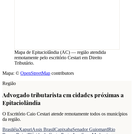
Mapa de
Epitaciolândia
(
AC
) — região atendida
remotamente pelo escritório Cestari em Direito
Tributário.
Mapa: ©
OpenStreetMap
contributors
Região
Advogado tributarista em cidades próximas a
Epitaciolândia
O Escritório Caio Cestari atende remotamente todos os municípios
da região.
Brasiléia
Xapuri
Assis Brasil
Capixaba
Senador Guiomard
Rio