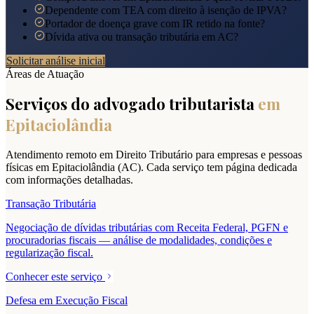
Dependente com TEA com direito à isenção de IPVA?
Portador de doença grave com IR retido na fonte?
Dívida ativa ou transação tributária em AC?
Solicitar análise inicial
Áreas de Atuação
Serviços do advogado tributarista
em
Epitaciolândia
Atendimento remoto em Direito Tributário para empresas e pessoas
físicas em
Epitaciolândia
(
AC
). Cada serviço tem página dedicada
com informações detalhadas.
Transação Tributária
Negociação de dívidas tributárias com Receita Federal, PGFN e
procuradorias fiscais — análise de modalidades, condições e
regularização fiscal.
Conhecer este serviço
Defesa em Execução Fiscal