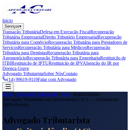
Início
Serviços
▾
Transação Tributária
Defesa em Execução Fiscal
Recuperação
Tributária Empresarial
Direito Tributário Empresarial
Recuperação
Tributária para Comércio
Recuperação Tributária para Prestadores de
Serviços
Recuperação Tributária para Médicos
Recuperação
Tributária para Dentistas
Recuperação Tributária para
Agronegócio
Recuperação Tributária para Engenharia
Restituição de
ITBI
Restituição de IPTU
Restituição de IPVA
Isenção do IR por
Doença Grave
Advogado Tributarista
Sobre Nós
Contato
(14) 99619-9119
Falar com Advogado
Início
Advogado Tributarista
Acre
Epitaciolândia
Advogado Tributarista em
Epitaciolândia
(
AC
) — Atendimento
100% Remoto
Advogado Tributarista