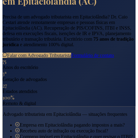
em
Epitaciolândia
(
AC
)
Precisa de um advogado tributarista em
Epitaciolândia
? Dr. Caio
Cestari atende remotamente empresas e pessoas físicas em
Epitaciolândia
(
AC
). Recuperação de PIS/COFINS, ITBI e INSS,
defesa em execuções fiscais, isenções de IR e IPVA, planejamento
tributário e transação tributária. Escritório com
75 anos de tradição
jurídica
e atendimento 100% digital.
Falar com Advogado Tributarista
Formulário de contato
75
Anos do escritório
3ª
Geração de advogados
27
Estados atendidos
100%
Remoto & digital
Advogado tributarista em
Epitaciolândia
— situações frequentes
Empresa em Epitaciolândia pagando impostos a mais?
Recebeu auto de infração ou execução fiscal?
Comprou imóvel em Epitaciolândia e quer revisar o ITBI?