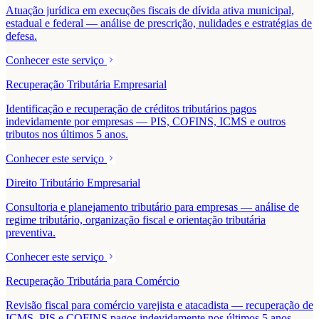
Atuação jurídica em execuções fiscais de dívida ativa municipal,
estadual e federal — análise de prescrição, nulidades e estratégias de
defesa.
Conhecer este serviço
Recuperação Tributária Empresarial
Identificação e recuperação de créditos tributários pagos
indevidamente por empresas — PIS, COFINS, ICMS e outros
tributos nos últimos 5 anos.
Conhecer este serviço
Direito Tributário Empresarial
Consultoria e planejamento tributário para empresas — análise de
regime tributário, organização fiscal e orientação tributária
preventiva.
Conhecer este serviço
Recuperação Tributária para Comércio
Revisão fiscal para comércio varejista e atacadista — recuperação de
ICMS, PIS e COFINS pagos indevidamente nos últimos 5 anos.