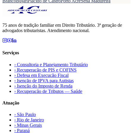
Branco
Bujari
Plácido de Castro
Porto Acre
Sena Madureira
75 anos de tradição familiar em Direito Tributário. 3ª geração de
advogados tributaristas. Atendimento nacional.
Serviços
›
Consultoria e Planejamento Tributário
›
Recuperação de PIS e COFINS
›
Defesa em Execução Fiscal
›
Isenção de IPVA para Autistas
›
Isenção do Imposto de Renda
›
Recuperação de Tributos — Saúde
Atuação
›
São Paulo
›
Rio de Janeiro
›
Minas Gerais
›
Paraná