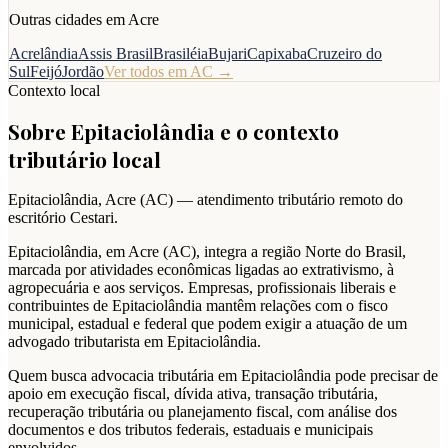
Outras cidades em
Acre
Acrelândia
Assis Brasil
Brasiléia
Bujari
Capixaba
Cruzeiro do
Sul
Feijó
Jordão
Ver todos em
AC
→
Contexto local
Sobre
Epitaciolândia
e o contexto
tributário local
Epitaciolândia
,
Acre
(
AC
) — atendimento tributário remoto do
escritório Cestari.
Epitaciolândia, em Acre (AC), integra a região Norte do Brasil,
marcada por atividades econômicas ligadas ao extrativismo, à
agropecuária e aos serviços. Empresas, profissionais liberais e
contribuintes de Epitaciolândia mantêm relações com o fisco
municipal, estadual e federal que podem exigir a atuação de um
advogado tributarista em Epitaciolândia.
Quem busca advocacia tributária em Epitaciolândia pode precisar de
apoio em execução fiscal, dívida ativa, transação tributária,
recuperação tributária ou planejamento fiscal, com análise dos
documentos e dos tributos federais, estaduais e municipais
envolvidos.