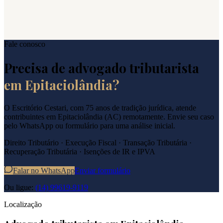
Fale conosco
Precisa de advogado tributarista
em
Epitaciolândia
?
O Escritório Cestari, com 75 anos de tradição jurídica, atende
contribuintes em
Epitaciolândia
(
AC
) remotamente. Envie seu caso
pelo WhatsApp ou formulário para uma análise inicial.
Direito Tributário · Execução Fiscal · Transação Tributária ·
Recuperação Tributária · Isenções de IR e IPVA
Falar no WhatsApp
Enviar formulário
Ou ligue:
(14) 99619-9119
Localização