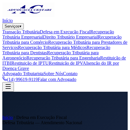
Início
Serviços
▾
Transação Tributária
Defesa em Execução Fiscal
Recuperação
Tributária Empresarial
Direito Tributário Empresarial
Recuperação
Tributária para Comércio
Recuperação Tributária para Prestadores de
Serviços
Recuperação Tributária para Médicos
Recuperação
Tributária para Dentistas
Recuperação Tributária para
Agronegócio
Recuperação Tributária para Engenharia
Restituição de
ITBI
Restituição de IPTU
Restituição de IPVA
Isenção do IR por
Doença Grave
Advogado Tributarista
Sobre Nós
Contato
(14) 99619-9119
Falar com Advogado
Início
Defesa em Execução Fiscal
Defesa Tributária — Atendimento Nacional