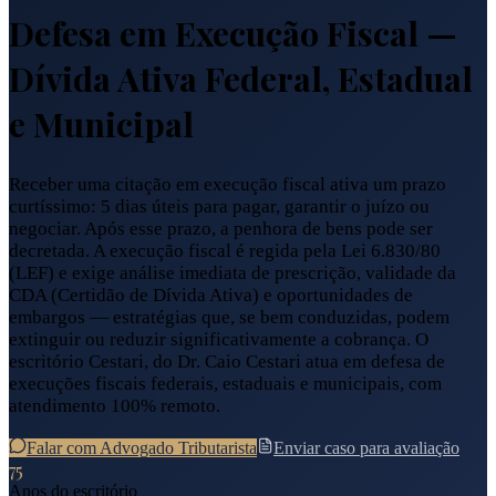
Defesa em Execução Fiscal —
Dívida Ativa Federal, Estadual
e Municipal
Receber uma citação em execução fiscal ativa um prazo
curtíssimo: 5 dias úteis para pagar, garantir o juízo ou
negociar. Após esse prazo, a penhora de bens pode ser
decretada. A execução fiscal é regida pela Lei 6.830/80
(LEF) e exige análise imediata de prescrição, validade da
CDA (Certidão de Dívida Ativa) e oportunidades de
embargos — estratégias que, se bem conduzidas, podem
extinguir ou reduzir significativamente a cobrança. O
escritório Cestari, do Dr. Caio Cestari atua em defesa de
execuções fiscais federais, estaduais e municipais, com
atendimento 100% remoto.
Falar com Advogado Tributarista
Enviar caso para avaliação
75
Anos do escritório