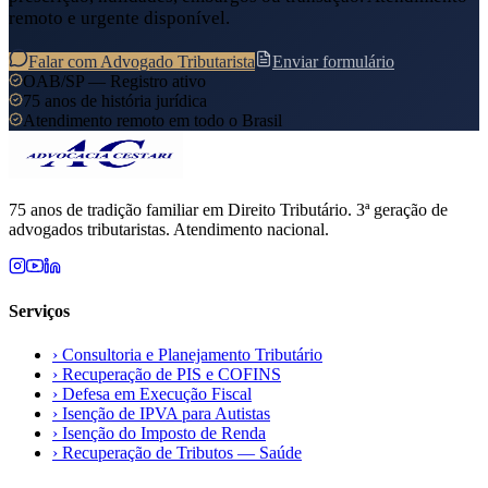
remoto e urgente disponível.
Falar com Advogado Tributarista
Enviar formulário
OAB/SP — Registro ativo
75 anos de história jurídica
Atendimento remoto em todo o Brasil
75 anos de tradição familiar em Direito Tributário. 3ª geração de
advogados tributaristas. Atendimento nacional.
Serviços
›
Consultoria e Planejamento Tributário
›
Recuperação de PIS e COFINS
›
Defesa em Execução Fiscal
›
Isenção de IPVA para Autistas
›
Isenção do Imposto de Renda
›
Recuperação de Tributos — Saúde