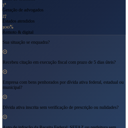
3ª
Geração de advogados
27
Estados atendidos
100%
Remoto & digital
Sua situação se enquadra?
Recebeu citação em execução fiscal com prazo de 5 dias úteis?
Empresa com bens penhorados por dívida ativa federal, estadual ou
municipal?
Dívida ativa inscrita sem verificação de prescrição ou nulidades?
Auto de infração da Receita Federal, SEFAZ ou prefeitura sem