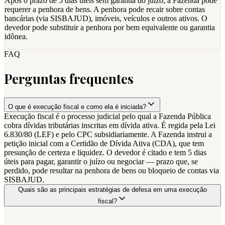
Após o prazo de 5 dias úteis sem garantia do juízo, a Fazenda pode
requerer a penhora de bens. A penhora pode recair sobre contas
bancárias (via SISBAJUD), imóveis, veículos e outros ativos. O
devedor pode substituir a penhora por bem equivalente ou garantia
idônea.
FAQ
Perguntas frequentes
O que é execução fiscal e como ela é iniciada?
Execução fiscal é o processo judicial pelo qual a Fazenda Pública
cobra dívidas tributárias inscritas em dívida ativa. É regida pela Lei
6.830/80 (LEF) e pelo CPC subsidiariamente. A Fazenda instrui a
petição inicial com a Certidão de Dívida Ativa (CDA), que tem
presunção de certeza e liquidez. O devedor é citado e tem 5 dias
úteis para pagar, garantir o juízo ou negociar — prazo que, se
perdido, pode resultar na penhora de bens ou bloqueio de contas via
SISBAJUD.
Quais são as principais estratégias de defesa em uma execução
fiscal?