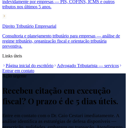
indevidamente por empresas — PIS, COFINS, ICMS e outros
tributos nos últimos 5 anos.
Direito Tributário Empresarial
Consultoria e planejamento tributário para empresas — análise de
regime tributário, organização fiscal e orientação tributária
preventiva.
Links úteis
Página inicial do escritório
Advogado Tributarista — serviços
Entrar em contato
Ação urgente
Recebeu citação em execução
fiscal? O prazo é de 5 dias úteis.
Entre em contato com o Dr. Caio Cestari imediatamente. A
análise identifica as estratégias de defesa disponíveis —
prescrição, nulidades, embargos ou transação. Atendimento