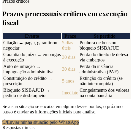
Prazos críticos
Prazos processuais críticos em execução
fiscal
Evento
Prazo
Se perdido
Citação → pagar, garantir ou
5 dias
Penhora de bens ou
negociar
úteis
bloqueio SISBAJUD
Garantia do juízo → embargos
Perda do direito de defesa
30 dias
à execução
via embargos
Auto de infração →
Perda da instância
30 dias
impugnação administrativa
administrativa (PAF)
Constituição do crédito →
Extinção do crédito (se
5 anos
prescrição
não interrompida)
Bloqueio SISBAJUD →
Congelamento dos valores
Imediato
pedido de desbloqueio
na conta bancária
Se a sua situação se encaixa em algum desses pontos, o próximo
passo é enviar as informações iniciais para análise.
Enviar minha situação pelo WhatsApp
Respostas diretas