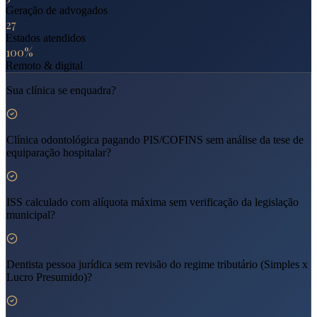
Geração de advogados
27
Estados atendidos
100%
Remoto & digital
Sua clínica se enquadra?
Clínica odontológica pagando PIS/COFINS sem análise da tese de
equiparação hospitalar?
ISS calculado com alíquota máxima sem verificação da legislação
municipal?
Dentista pessoa jurídica sem revisão do regime tributário (Simples x
Lucro Presumido)?