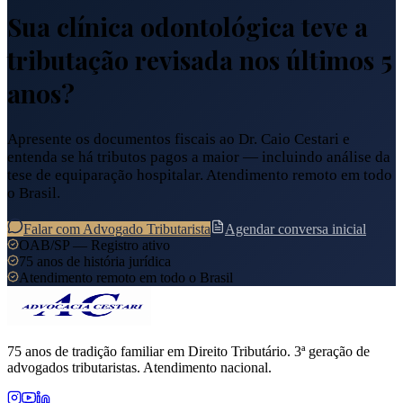
Sua clínica odontológica teve a
tributação revisada nos últimos 5
anos?
Apresente os documentos fiscais ao Dr. Caio Cestari e
entenda se há tributos pagos a maior — incluindo análise da
tese de equiparação hospitalar. Atendimento remoto em todo
o Brasil.
Falar com Advogado Tributarista
Agendar conversa inicial
OAB/SP — Registro ativo
75 anos de história jurídica
Atendimento remoto em todo o Brasil
75 anos de tradição familiar em Direito Tributário. 3ª geração de
advogados tributaristas. Atendimento nacional.