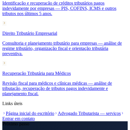
Identificação e recuperação de créditos tributários pagos
indevidamente por empresas — PIS, COFINS, ICMS e outros
tributos nos últimos 5 anos.
Direito Tributário Empresarial
Consultoria e planejamento tributário para empresas — análise de
regime tributário, organização fiscal e orientação tributária
preventiva.
Recuperação Tributária para Médicos
Revisão fiscal para médicos e clínicas médicas — análise de
tributação, recuperação de tributos pagos indevidamente e
planejamento fiscal.
Links úteis
Página inicial do escritório
Advogado Tributarista — serviços
Entrar em contato
Próximo passo