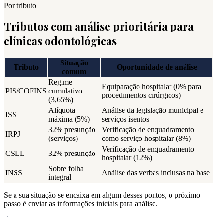
Por tributo
Tributos com análise prioritária para
clínicas odontológicas
Situação
Tributo
Oportunidade de análise
comum
Regime
Equiparação hospitalar (0% para
PIS/COFINS
cumulativo
procedimentos cirúrgicos)
(3,65%)
Alíquota
Análise da legislação municipal e
ISS
máxima (5%)
serviços isentos
32% presunção
Verificação de enquadramento
IRPJ
(serviços)
como serviço hospitalar (8%)
Verificação de enquadramento
CSLL
32% presunção
hospitalar (12%)
Sobre folha
INSS
Análise das verbas inclusas na base
integral
Se a sua situação se encaixa em algum desses pontos, o próximo
passo é enviar as informações iniciais para análise.