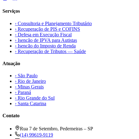
Serviços
›
Consultoria e Planejamento Tributário
›
Recuperação de PIS e COFINS
›
Defesa em Execução Fiscal
›
Isenção de IPVA para Autistas
›
Isenção do Imposto de Renda
›
Recuperação de Tributos — Saúde
Atuação
›
São Paulo
›
Rio de Janeiro
›
Minas Gerais
›
Paraná
›
Rio Grande do Sul
›
Santa Catarina
Contato
Rua 7 de Setembro, Pederneiras – SP
(14) 99619-9119