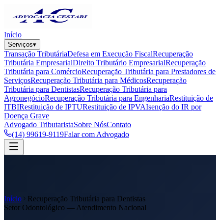
Início
Serviços
▾
Transação Tributária
Defesa em Execução Fiscal
Recuperação
Tributária Empresarial
Direito Tributário Empresarial
Recuperação
Tributária para Comércio
Recuperação Tributária para Prestadores de
Serviços
Recuperação Tributária para Médicos
Recuperação
Tributária para Dentistas
Recuperação Tributária para
Agronegócio
Recuperação Tributária para Engenharia
Restituição de
ITBI
Restituição de IPTU
Restituição de IPVA
Isenção do IR por
Doença Grave
Advogado Tributarista
Sobre Nós
Contato
(14) 99619-9119
Falar com Advogado
Início
Recuperação Tributária para Dentistas
Setor Odontológico — Atendimento Nacional