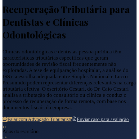
Recuperação Tributária para
Dentistas e Clínicas
Odontológicas
Clínicas odontológicas e dentistas pessoa jurídica têm
características tributárias específicas que geram
oportunidades de revisão fiscal frequentemente não
exploradas. A tese de equiparação hospitalar, a análise do
ISS e a escolha adequada entre Simples Nacional e Lucro
Presumido podem representar diferenças relevantes na carga
tributária efetiva. O escritório Cestari, do Dr. Caio Cestari
analisa a tributação do consultório ou clínica e conduz o
processo de recuperação de forma remota, com base nos
documentos fiscais da empresa.
Falar com Advogado Tributarista
Enviar caso para avaliação
75
Anos do escritório
3ª