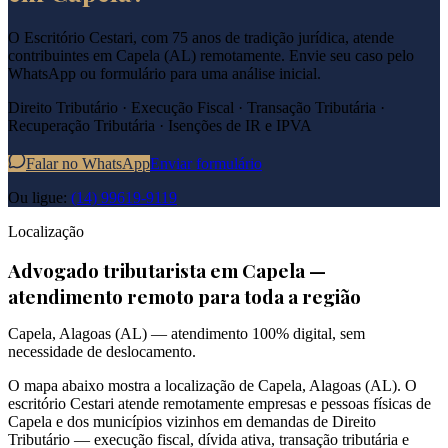
O Escritório Cestari, com 75 anos de tradição jurídica, atende
contribuintes em
Capela
(
AL
) remotamente. Envie seu caso pelo
WhatsApp ou formulário para uma análise inicial.
Direito Tributário · Execução Fiscal · Transação Tributária ·
Recuperação Tributária · Isenções de IR e IPVA
Falar no WhatsApp
Enviar formulário
Ou ligue:
(14) 99619-9119
Localização
Advogado tributarista em
Capela
—
atendimento remoto para toda a região
Capela
,
Alagoas
(
AL
) — atendimento 100% digital, sem
necessidade de deslocamento.
O mapa abaixo mostra a localização de
Capela
,
Alagoas
(
AL
). O
escritório Cestari atende remotamente empresas e pessoas físicas de
Capela
e dos municípios vizinhos em demandas de Direito
Tributário — execução fiscal, dívida ativa, transação tributária e