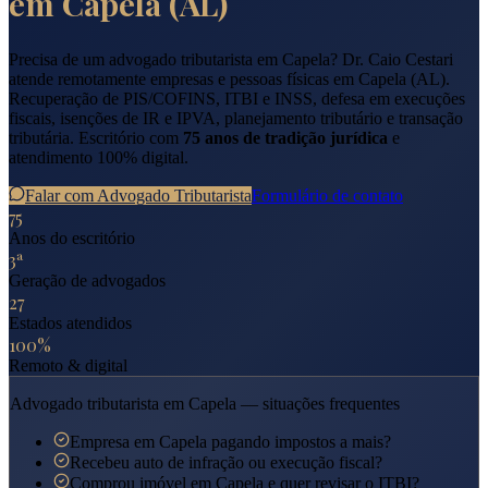
em
Capela
(
AL
)
Precisa de um advogado tributarista em
Capela
? Dr. Caio Cestari
atende remotamente empresas e pessoas físicas em
Capela
(
AL
).
Recuperação de PIS/COFINS, ITBI e INSS, defesa em execuções
fiscais, isenções de IR e IPVA, planejamento tributário e transação
tributária. Escritório com
75 anos de tradição jurídica
e
atendimento 100% digital.
Falar com Advogado Tributarista
Formulário de contato
75
Anos do escritório
3ª
Geração de advogados
27
Estados atendidos
100%
Remoto & digital
Advogado tributarista em
Capela
— situações frequentes
Empresa em Capela pagando impostos a mais?
Recebeu auto de infração ou execução fiscal?
Comprou imóvel em Capela e quer revisar o ITBI?