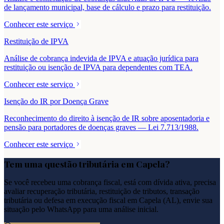
de lançamento municipal, base de cálculo e prazo para restituição.
Conhecer este serviço
Restituição de IPVA
Análise de cobrança indevida de IPVA e atuação jurídica para
restituição ou isenção de IPVA para dependentes com TEA.
Conhecer este serviço
Isenção do IR por Doença Grave
Reconhecimento do direito à isenção de IR sobre aposentadoria e
pensão para portadores de doenças graves — Lei 7.713/1988.
Conhecer este serviço
Tem uma questão tributária em
Capela
?
Se você recebeu uma cobrança fiscal, está com dívida ativa, precisa
avaliar recuperação tributária, restituição de tributos, transação
tributária ou defesa em execução fiscal em
Capela
(
AL
), envie sua
situação pelo WhatsApp para uma análise inicial.