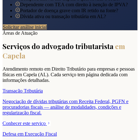
Dependente com TEA com direito à isenção de IPVA?
Portador de doença grave com IR retido na fonte?
Dívida ativa ou transação tributária em AL?
Solicitar análise inicial
Áreas de Atuação
Serviços do advogado tributarista
em
Capela
Atendimento remoto em Direito Tributário para empresas e pessoas
físicas em
Capela
(
AL
). Cada serviço tem página dedicada com
informações detalhadas.
Transação Tributária
Negociação de dívidas tributárias com Receita Federal, PGFN e
procuradorias fiscais — análise de modalidades, condições e
regularização fiscal.
Conhecer este serviço
Defesa em Execução Fiscal