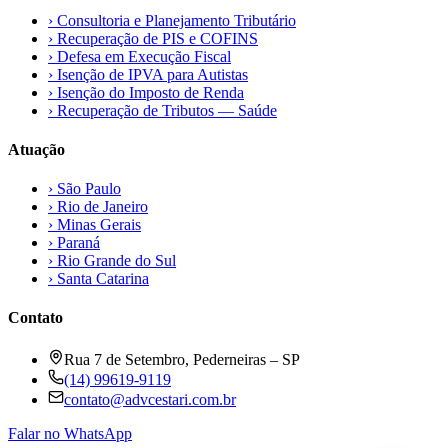
›
Consultoria e Planejamento Tributário
›
Recuperação de PIS e COFINS
›
Defesa em Execução Fiscal
›
Isenção de IPVA para Autistas
›
Isenção do Imposto de Renda
›
Recuperação de Tributos — Saúde
Atuação
›
São Paulo
›
Rio de Janeiro
›
Minas Gerais
›
Paraná
›
Rio Grande do Sul
›
Santa Catarina
Contato
Rua 7 de Setembro, Pederneiras – SP
(14) 99619-9119
contato@advcestari.com.br
Falar no WhatsApp