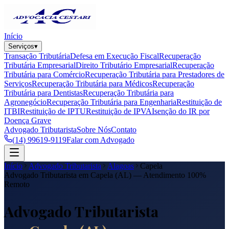
Início
Serviços
▾
Transação Tributária
Defesa em Execução Fiscal
Recuperação
Tributária Empresarial
Direito Tributário Empresarial
Recuperação
Tributária para Comércio
Recuperação Tributária para Prestadores de
Serviços
Recuperação Tributária para Médicos
Recuperação
Tributária para Dentistas
Recuperação Tributária para
Agronegócio
Recuperação Tributária para Engenharia
Restituição de
ITBI
Restituição de IPTU
Restituição de IPVA
Isenção do IR por
Doença Grave
Advogado Tributarista
Sobre Nós
Contato
(14) 99619-9119
Falar com Advogado
Início
Advogado Tributarista
Alagoas
Capela
Advogado Tributarista em
Capela
(
AL
) — Atendimento 100%
Remoto
Advogado Tributarista