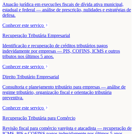
Atuação jurídica em execuções fiscais de dívida ativa municipal,
estadual e federal — análise de prescrição, nulidades e estratégias de
defesa.
Conhecer este serviço
Recuperação Tributária Empresarial
Identificação e recuperação de créditos tributários pagos
indevidamente por empresas — PIS, COFINS, ICMS e outros
tributos nos últimos 5 anos.
Conhecer este serviço
Direito Tributário Empresarial
Consultoria e planejamento tributário para empresas — análise de
regime tributário, organização fiscal e orientação tributária
preventiva.
Conhecer este serviço
Recuperação Tributária para Comércio
Revisão fiscal para comércio varejista e atacadista — recuperação de
ICMS, PIS e COFINS pagos indevidamente nos últimos 5 anos.