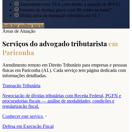
Dependente com TEA com direito à isenção de IPVA?
Portador de doença grave com IR retido na fonte?
Dívida ativa ou transação tributária em AL?
Solicitar análise inicial
Áreas de Atuação
Serviços do advogado tributarista
em
Pariconha
Atendimento remoto em Direito Tributário para empresas e pessoas
físicas em
Pariconha
(
AL
). Cada serviço tem página dedicada com
informações detalhadas.
Transação Tributária
Negociação de dívidas tributárias com Receita Federal, PGFN e
procuradorias fiscais — análise de modalidades, condições e
regularização fiscal.
Conhecer este serviço
Defesa em Execução Fiscal