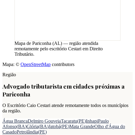
Mapa de
Pariconha
(
AL
) — região atendida
remotamente pelo escritório Cestari em Direito
Tributário.
Mapa: ©
OpenStreetMap
contributors
Região
Advogado tributarista em cidades próximas a
Pariconha
O Escritório Caio Cestari atende remotamente todos os municípios
da região.
Água Branca
Delmiro Gouveia
Tacaratu
(
PE
)
Inhapi
Paulo
Afonso
(
BA
)
Glória
(
BA
)
Jatobá
(
PE
)
Mata Grande
Olho d'Água do
Casado
Petrolândia
(
PE
)