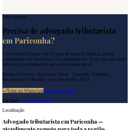
Fale conosco
Precisa de advogado tributarista
em
Pariconha
?
O Escritório Cestari, com 75 anos de tradição jurídica, atende
contribuintes em
Pariconha
(
AL
) remotamente. Envie seu caso pelo
WhatsApp ou formulário para uma análise inicial.
Direito Tributário · Execução Fiscal · Transação Tributária ·
Recuperação Tributária · Isenções de IR e IPVA
Falar no WhatsApp
Enviar formulário
Ou ligue:
(14) 99619-9119
Localização
Advogado tributarista em
Pariconha
—
atendimento remoto para toda a região