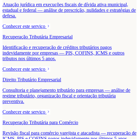
Atuação jurídica em execuções fiscais de dívida ativa municipal,
estadual e federal — análise de prescrição, nulidades e estratégias de
defesa.
Conhecer este serviço
Recuperação Tributária Empresarial
Identificação e recuperação de créditos tributários pagos
indevidamente por empresas — PIS, COFINS, ICMS e outros
tributos nos últimos 5 anos.
Conhecer este serviço
Direito Tributário Empresarial
Consultoria e planejamento tributário para empresas — análise de
regime tributário, organização fiscal e orientação tributária
preventiva.
Conhecer este serviço
Recuperação Tributária para Comércio
Revisão fiscal para comércio varejista e atacadista — recuperação de
ICMS, PIS e COFINS pagos indevidamente nos últimos 5 anos.