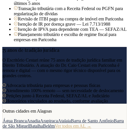
últimos 5 anos
Transação tributária com a Receita Federal ou PGFN para
regularização de dívidas
Revisão de ITBI pago na compra de imóvel em Pariconha
Isenção de IR por doença grave — Lei 7.713/1988
Isenção de IPVA para dependente com TEA — SEFAZ/AL
Planejamento tributário e escolha de regime fiscal para
empresas em Pariconha
75 anos de tradição jurídica
O Escritório Cestari reúne 75 anos de tradição jurídica familiar em
Direito Tributário. A atuação do Dr. Caio Cestari em
Pariconha
é
remota e digital — com o mesmo rigor técnico disponível para os
grandes centros.
Advocacia tributária para empresas e pessoas físicas
Atendimento 100% remoto — sem necessidade de deslocamento
Petições junto à Receita Federal, SEFAZ/AL e Judiciário
Honorários vinculados ao resultado, conforme avaliação
Outras cidades em
Alagoas
Água Branca
Anadia
Arapiraca
Atalaia
Barra de Santo Antônio
Barra
de São Miguel
Batalha
Belém
Ver todos em
AL
→