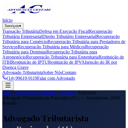
Início
Serviços
▾
Transação Tributária
Defesa em Execução Fiscal
Recuperação
Tributária Empresarial
Direito Tributário Empresarial
Recuperação
Tributária para Comércio
Recuperação Tributária para Prestadores de
Serviços
Recuperação Tributária para Médicos
Recuperação
Tributária para Dentistas
Recuperação Tributária para
Agronegócio
Recuperação Tributária para Engenharia
Restituição de
ITBI
Restituição de IPTU
Restituição de IPVA
Isenção do IR por
Doença Grave
Advogado Tributarista
Sobre Nós
Contato
(14) 99619-9119
Falar com Advogado
Início
Advogado Tributarista
Alagoas
Pariconha
Advogado Tributarista em
Pariconha
(
AL
) — Atendimento 100%
Remoto
Advogado Tributarista