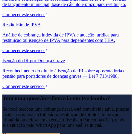
de lançamento municipal, base de cálculo e prazo para restituição.
Conhecer este serviço
Restituição de IPVA
Análise de cobrança indevida de IPVA e atuação jurídica para
restituição ou isenção de IPVA para dependentes com TEA.
Conhecer este serviço
Isenção do IR por Doença Grave
Reconhecimento do direito à isenção de IR sobre aposentadoria e
pensão para portadores de doenças graves — Lei 7.713/1988.
Conhecer este serviço
Tem uma questão tributária em
Pariconha
?
Se você recebeu uma cobrança fiscal, está com dívida ativa, precisa
avaliar recuperação tributária, restituição de tributos, transação
tributária ou defesa em execução fiscal em
Pariconha
(
AL
), envie
sua situação pelo WhatsApp para uma análise inicial.