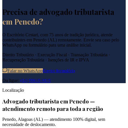
Precisa de advogado tributarista
em
Penedo
?
O Escritório Cestari, com 75 anos de tradição jurídica, atende
contribuintes em
Penedo
(
AL
) remotamente. Envie seu caso pelo
WhatsApp ou formulário para uma análise inicial.
Direito Tributário · Execução Fiscal · Transação Tributária ·
Recuperação Tributária · Isenções de IR e IPVA
Falar no WhatsApp
Enviar formulário
Ou ligue:
(14) 99619-9119
Localização
Advogado tributarista em
Penedo
—
atendimento remoto para toda a região
Penedo
,
Alagoas
(
AL
) — atendimento 100% digital, sem
necessidade de deslocamento.