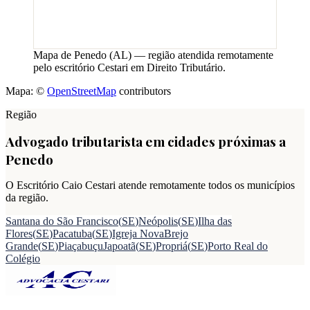
Mapa de
Penedo
(
AL
) — região atendida remotamente
pelo escritório Cestari em Direito Tributário.
Mapa: ©
OpenStreetMap
contributors
Região
Advogado tributarista em cidades próximas a
Penedo
O Escritório Caio Cestari atende remotamente todos os municípios
da região.
Santana do São Francisco
(
SE
)
Neópolis
(
SE
)
Ilha das
Flores
(
SE
)
Pacatuba
(
SE
)
Igreja Nova
Brejo
Grande
(
SE
)
Piaçabuçu
Japoatã
(
SE
)
Propriá
(
SE
)
Porto Real do
Colégio