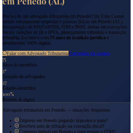
em
Penedo
(
AL
)
Precisa de um advogado tributarista em
Penedo
? Dr. Caio Cestari
atende remotamente empresas e pessoas físicas em
Penedo
(
AL
).
Recuperação de PIS/COFINS, ITBI e INSS, defesa em execuções
fiscais, isenções de IR e IPVA, planejamento tributário e transação
tributária. Escritório com
75 anos de tradição jurídica
e
atendimento 100% digital.
Falar com Advogado Tributarista
Formulário de contato
75
Anos do escritório
3ª
Geração de advogados
27
Estados atendidos
100%
Remoto & digital
Advogado tributarista em
Penedo
— situações frequentes
Empresa em Penedo pagando impostos a mais?
Recebeu auto de infração ou execução fiscal?
Comprou imóvel em Penedo e quer revisar o ITBI?