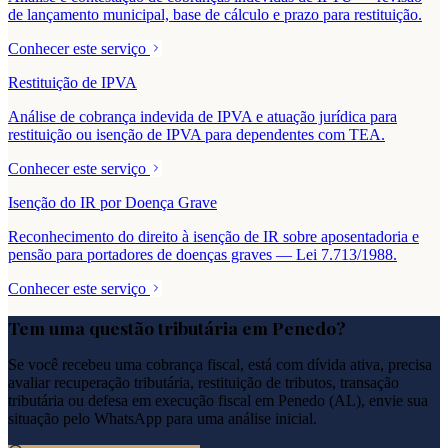
de lançamento municipal, base de cálculo e prazo para restituição.
Conhecer este serviço
Restituição de IPVA
Análise de cobrança indevida de IPVA e atuação jurídica para
restituição ou isenção de IPVA para dependentes com TEA.
Conhecer este serviço
Isenção do IR por Doença Grave
Reconhecimento do direito à isenção de IR sobre aposentadoria e
pensão para portadores de doenças graves — Lei 7.713/1988.
Conhecer este serviço
Tem uma questão tributária em
Penedo
?
Se você recebeu uma cobrança fiscal, está com dívida ativa, precisa
avaliar recuperação tributária, restituição de tributos, transação
tributária ou defesa em execução fiscal em
Penedo
(
AL
), envie sua
situação pelo WhatsApp para uma análise inicial.