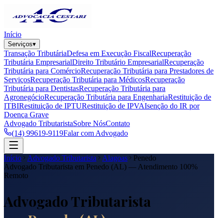
Início
Serviços
▾
Transação Tributária
Defesa em Execução Fiscal
Recuperação
Tributária Empresarial
Direito Tributário Empresarial
Recuperação
Tributária para Comércio
Recuperação Tributária para Prestadores de
Serviços
Recuperação Tributária para Médicos
Recuperação
Tributária para Dentistas
Recuperação Tributária para
Agronegócio
Recuperação Tributária para Engenharia
Restituição de
ITBI
Restituição de IPTU
Restituição de IPVA
Isenção do IR por
Doença Grave
Advogado Tributarista
Sobre Nós
Contato
(14) 99619-9119
Falar com Advogado
Início
Advogado Tributarista
Alagoas
Penedo
Advogado Tributarista em
Penedo
(
AL
) — Atendimento 100%
Remoto
Advogado Tributarista