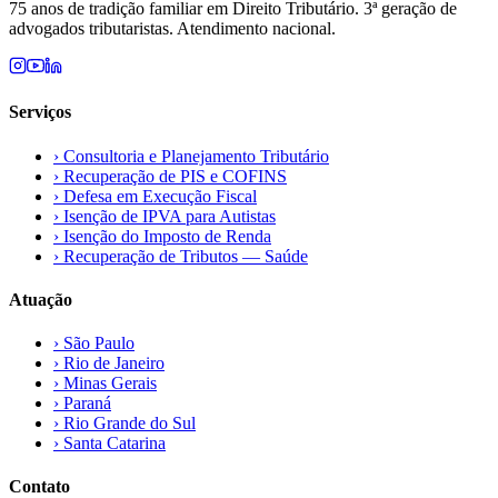
75 anos de tradição familiar em Direito Tributário. 3ª geração de
advogados tributaristas. Atendimento nacional.
Serviços
›
Consultoria e Planejamento Tributário
›
Recuperação de PIS e COFINS
›
Defesa em Execução Fiscal
›
Isenção de IPVA para Autistas
›
Isenção do Imposto de Renda
›
Recuperação de Tributos — Saúde
Atuação
›
São Paulo
›
Rio de Janeiro
›
Minas Gerais
›
Paraná
›
Rio Grande do Sul
›
Santa Catarina
Contato