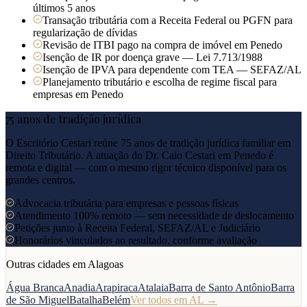
últimos 5 anos
Transação tributária com a Receita Federal ou PGFN para
regularização de dívidas
Revisão de ITBI pago na compra de imóvel em Penedo
Isenção de IR por doença grave — Lei 7.713/1988
Isenção de IPVA para dependente com TEA — SEFAZ/AL
Planejamento tributário e escolha de regime fiscal para
empresas em Penedo
75 anos de tradição jurídica
O Escritório Cestari reúne 75 anos de tradição jurídica familiar em
Direito Tributário. A atuação do Dr. Caio Cestari em
Penedo
é
remota e digital — com o mesmo rigor técnico disponível para os
grandes centros.
Advocacia tributária para empresas e pessoas físicas
Atendimento 100% remoto — sem necessidade de deslocamento
Petições junto à Receita Federal, SEFAZ/AL e Judiciário
Honorários vinculados ao resultado, conforme avaliação
Outras cidades em
Alagoas
Água Branca
Anadia
Arapiraca
Atalaia
Barra de Santo Antônio
Barra
de São Miguel
Batalha
Belém
Ver todos em
AL
→