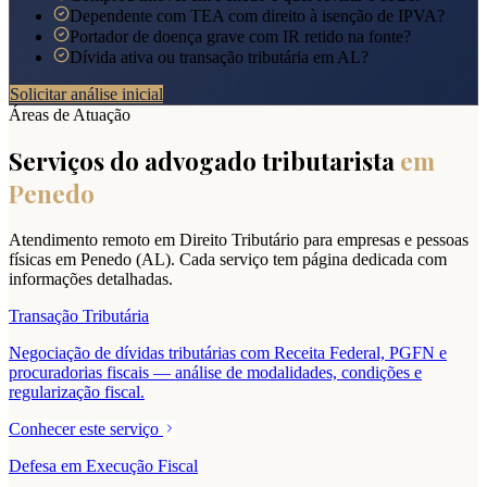
Dependente com TEA com direito à isenção de IPVA?
Portador de doença grave com IR retido na fonte?
Dívida ativa ou transação tributária em AL?
Solicitar análise inicial
Áreas de Atuação
Serviços do advogado tributarista
em
Penedo
Atendimento remoto em Direito Tributário para empresas e pessoas
físicas em
Penedo
(
AL
). Cada serviço tem página dedicada com
informações detalhadas.
Transação Tributária
Negociação de dívidas tributárias com Receita Federal, PGFN e
procuradorias fiscais — análise de modalidades, condições e
regularização fiscal.
Conhecer este serviço
Defesa em Execução Fiscal