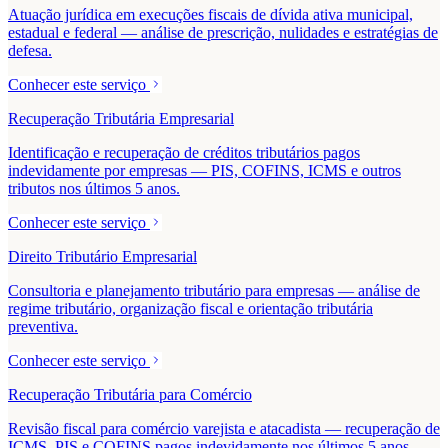
Atuação jurídica em execuções fiscais de dívida ativa municipal,
estadual e federal — análise de prescrição, nulidades e estratégias de
defesa.
Conhecer este serviço
Recuperação Tributária Empresarial
Identificação e recuperação de créditos tributários pagos
indevidamente por empresas — PIS, COFINS, ICMS e outros
tributos nos últimos 5 anos.
Conhecer este serviço
Direito Tributário Empresarial
Consultoria e planejamento tributário para empresas — análise de
regime tributário, organização fiscal e orientação tributária
preventiva.
Conhecer este serviço
Recuperação Tributária para Comércio
Revisão fiscal para comércio varejista e atacadista — recuperação de
ICMS, PIS e COFINS pagos indevidamente nos últimos 5 anos.