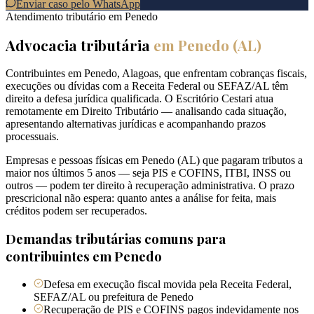
Enviar caso pelo WhatsApp
Atendimento tributário em
Penedo
Advocacia tributária
em
Penedo
(
AL
)
Contribuintes em Penedo, Alagoas, que enfrentam cobranças fiscais,
execuções ou dívidas com a Receita Federal ou SEFAZ/AL têm
direito a defesa jurídica qualificada. O Escritório Cestari atua
remotamente em Direito Tributário — analisando cada situação,
apresentando alternativas jurídicas e acompanhando prazos
processuais.
Empresas e pessoas físicas em Penedo (AL) que pagaram tributos a
maior nos últimos 5 anos — seja PIS e COFINS, ITBI, INSS ou
outros — podem ter direito à recuperação administrativa. O prazo
prescricional não espera: quanto antes a análise for feita, mais
créditos podem ser recuperados.
Demandas tributárias comuns para
contribuintes em
Penedo
Defesa em execução fiscal movida pela Receita Federal,
SEFAZ/AL ou prefeitura de Penedo
Recuperação de PIS e COFINS pagos indevidamente nos