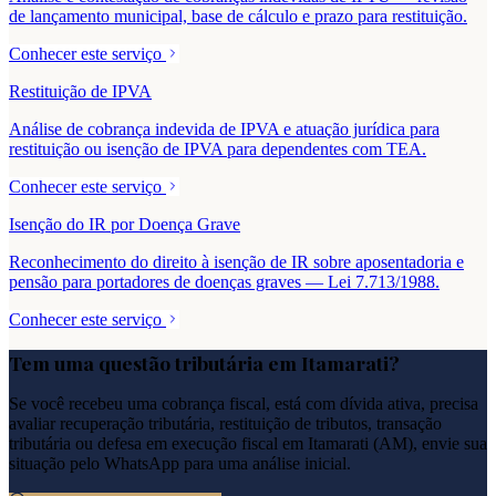
de lançamento municipal, base de cálculo e prazo para restituição.
Conhecer este serviço
Restituição de IPVA
Análise de cobrança indevida de IPVA e atuação jurídica para
restituição ou isenção de IPVA para dependentes com TEA.
Conhecer este serviço
Isenção do IR por Doença Grave
Reconhecimento do direito à isenção de IR sobre aposentadoria e
pensão para portadores de doenças graves — Lei 7.713/1988.
Conhecer este serviço
Tem uma questão tributária em
Itamarati
?
Se você recebeu uma cobrança fiscal, está com dívida ativa, precisa
avaliar recuperação tributária, restituição de tributos, transação
tributária ou defesa em execução fiscal em
Itamarati
(
AM
), envie sua
situação pelo WhatsApp para uma análise inicial.