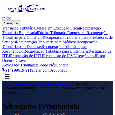
Início
Serviços
▾
Transação Tributária
Defesa em Execução Fiscal
Recuperação
Tributária Empresarial
Direito Tributário Empresarial
Recuperação
Tributária para Comércio
Recuperação Tributária para Prestadores de
Serviços
Recuperação Tributária para Médicos
Recuperação
Tributária para Dentistas
Recuperação Tributária para
Agronegócio
Recuperação Tributária para Engenharia
Restituição de
ITBI
Restituição de IPTU
Restituição de IPVA
Isenção do IR por
Doença Grave
Advogado Tributarista
Sobre Nós
Contato
(14) 99619-9119
Falar com Advogado
Início
Advogado Tributarista
Amazonas
Itamarati
Advogado Tributarista em
Itamarati
(
AM
) — Atendimento 100%
Remoto
Advogado Tributarista