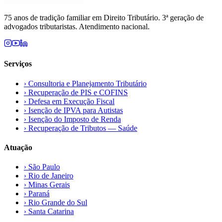
75 anos de tradição familiar em Direito Tributário. 3ª geração de
advogados tributaristas. Atendimento nacional.
Serviços
›
Consultoria e Planejamento Tributário
›
Recuperação de PIS e COFINS
›
Defesa em Execução Fiscal
›
Isenção de IPVA para Autistas
›
Isenção do Imposto de Renda
›
Recuperação de Tributos — Saúde
Atuação
›
São Paulo
›
Rio de Janeiro
›
Minas Gerais
›
Paraná
›
Rio Grande do Sul
›
Santa Catarina