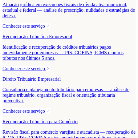
Atuação jurídica em execuções fiscais de dívida ativa municipal,
estadual e federal — análise de prescrição, nulidades e estratégias de
defesa.
Conhecer este serviço
Recuperação Tributária Empresarial
Identificação e recuperação de créditos tributários pagos
indevidamente por empresas — PIS, COFINS, ICMS e outros
tributos nos últimos 5 anos.
Conhecer este serviço
Direito Tributário Empresarial
Consultoria e planejamento tributário para empresas — análise de
regime tributário, organização fiscal e orientação tributária
preventiva.
Conhecer este serviço
Recuperação Tributária para Comércio
Revisão fiscal para comércio varejista e atacadista — recuperação de
ICMS, PIS e COFINS pagos indevidamente nos últimos 5 anos.