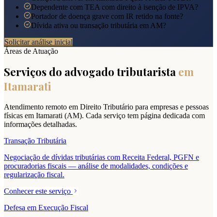
Dependente com TEA com direito à isenção de IPVA?
Portador de doença grave com IR retido na fonte?
Dívida ativa ou transação tributária em AM?
Solicitar análise inicial
Áreas de Atuação
Serviços do advogado tributarista
em
Itamarati
Atendimento remoto em Direito Tributário para empresas e pessoas
físicas em
Itamarati
(
AM
). Cada serviço tem página dedicada com
informações detalhadas.
Transação Tributária
Negociação de dívidas tributárias com Receita Federal, PGFN e
procuradorias fiscais — análise de modalidades, condições e
regularização fiscal.
Conhecer este serviço
Defesa em Execução Fiscal