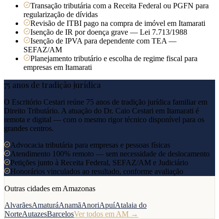
Transação tributária com a Receita Federal ou PGFN para
regularização de dívidas
Revisão de ITBI pago na compra de imóvel em Itamarati
Isenção de IR por doença grave — Lei 7.713/1988
Isenção de IPVA para dependente com TEA —
SEFAZ/AM
Planejamento tributário e escolha de regime fiscal para
empresas em Itamarati
75 anos de tradição jurídica
O Escritório Cestari reúne 75 anos de tradição jurídica familiar em
Direito Tributário. A atuação do Dr. Caio Cestari em
Itamarati
é
remota e digital — com o mesmo rigor técnico disponível para os
grandes centros.
Advocacia tributária para empresas e pessoas físicas
Atendimento 100% remoto — sem necessidade de deslocamento
Petições junto à Receita Federal, SEFAZ/AM e Judiciário
Honorários vinculados ao resultado, conforme avaliação
Outras cidades em
Amazonas
Alvarães
Amaturá
Anamã
Anori
Apuí
Atalaia do
Norte
Autazes
Barcelos
Ver todos em
AM
→