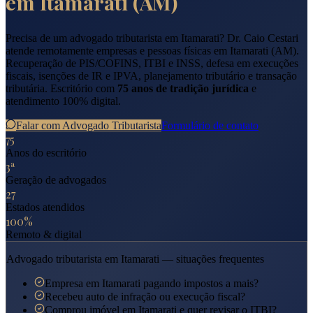
em
Itamarati
(
AM
)
Precisa de um advogado tributarista em
Itamarati
? Dr. Caio Cestari
atende remotamente empresas e pessoas físicas em
Itamarati
(
AM
).
Recuperação de PIS/COFINS, ITBI e INSS, defesa em execuções
fiscais, isenções de IR e IPVA, planejamento tributário e transação
tributária. Escritório com
75 anos de tradição jurídica
e
atendimento 100% digital.
Falar com Advogado Tributarista
Formulário de contato
75
Anos do escritório
3ª
Geração de advogados
27
Estados atendidos
100%
Remoto & digital
Advogado tributarista em
Itamarati
— situações frequentes
Empresa em Itamarati pagando impostos a mais?
Recebeu auto de infração ou execução fiscal?
Comprou imóvel em Itamarati e quer revisar o ITBI?