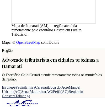
Mapa de
Itamarati
(
AM
) — região atendida
remotamente pelo escritório Cestari em Direito
Tributário.
Mapa: ©
OpenStreetMap
contributors
Região
Advogado tributarista em cidades próximas a
Itamarati
O Escritório Caio Cestari atende remotamente todos os municípios
da região.
Eirunepé
Pauini
Envira
Carauari
Boca do Acre
Manoel
Urbano
(
AC
)
Sena Madureira
(
AC
)
Feijó
(
AC
)
Benjamin
Constant
Tabatinga