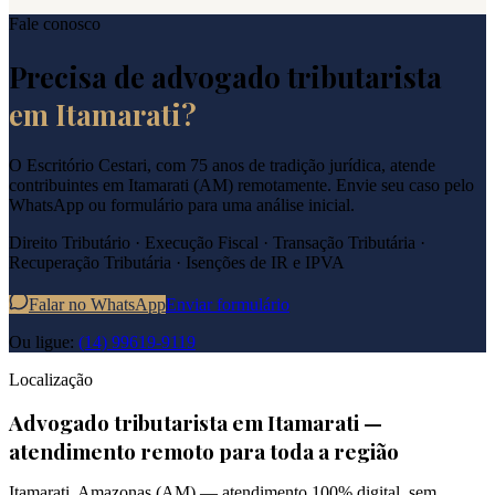
Fale conosco
Precisa de advogado tributarista
em
Itamarati
?
O Escritório Cestari, com 75 anos de tradição jurídica, atende
contribuintes em
Itamarati
(
AM
) remotamente. Envie seu caso pelo
WhatsApp ou formulário para uma análise inicial.
Direito Tributário · Execução Fiscal · Transação Tributária ·
Recuperação Tributária · Isenções de IR e IPVA
Falar no WhatsApp
Enviar formulário
Ou ligue:
(14) 99619-9119
Localização
Advogado tributarista em
Itamarati
—
atendimento remoto para toda a região
Itamarati
,
Amazonas
(
AM
) — atendimento 100% digital, sem