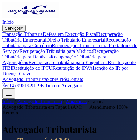
Início
Serviços
▾
Transação Tributária
Defesa em Execução Fiscal
Recuperação
Tributária Empresarial
Direito Tributário Empresarial
Recuperação
Tributária para Comércio
Recuperação Tributária para Prestadores de
Serviços
Recuperação Tributária para Médicos
Recuperação
Tributária para Dentistas
Recuperação Tributária para
Agronegócio
Recuperação Tributária para Engenharia
Restituição de
ITBI
Restituição de IPTU
Restituição de IPVA
Isenção do IR por
Doença Grave
Advogado Tributarista
Sobre Nós
Contato
(14) 99619-9119
Falar com Advogado
Início
Advogado Tributarista
Amazonas
Tapauá
Advogado Tributarista em
Tapauá
(
AM
) — Atendimento 100%
Remoto
Advogado Tributarista