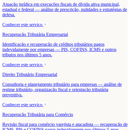
Atuação jurídica em execuções fiscais de dívida ativa municipal,
estadual e federal — análise de prescrição, nulidades e estratégias de
defesa.
Conhecer este serviço
Recuperação Tributária Empresarial
Identificação e recuperação de créditos tributários pagos
indevidamente por empresas — PIS, COFINS, ICMS e outros
tributos nos últimos 5 anos.
Conhecer este serviço
Direito Tributário Empresarial
Consultoria e planejamento tributário para empresas — análise de
regime tributário, organização fiscal e orientação tributária
preventiva.
Conhecer este serviço
Recuperação Tributária para Comércio
Revisão fiscal para comércio varejista e atacadista — recuperação de
ICMS, PIS e COFINS pagos indevidamente nos últimos 5 anos.