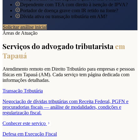
Dependente com TEA com direito à isenção de IPVA?
Portador de doença grave com IR retido na fonte?
Dívida ativa ou transação tributária em AM?
Solicitar análise inicial
Áreas de Atuação
Serviços do advogado tributarista
em
Tapauá
Atendimento remoto em Direito Tributário para empresas e pessoas
físicas em
Tapauá
(
AM
). Cada serviço tem página dedicada com
informações detalhadas.
Transação Tributária
Negociação de dívidas tributárias com Receita Federal, PGFN e
procuradorias fiscais — análise de modalidades, condições e
regularização fiscal.
Conhecer este serviço
Defesa em Execução Fiscal