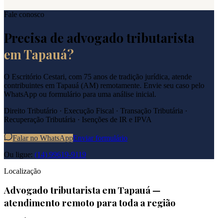
Fale conosco
Precisa de advogado tributarista
em
Tapauá
?
O Escritório Cestari, com 75 anos de tradição jurídica, atende
contribuintes em
Tapauá
(
AM
) remotamente. Envie seu caso pelo
WhatsApp ou formulário para uma análise inicial.
Direito Tributário · Execução Fiscal · Transação Tributária ·
Recuperação Tributária · Isenções de IR e IPVA
Falar no WhatsApp
Enviar formulário
Ou ligue:
(14) 99619-9119
Localização
Advogado tributarista em
Tapauá
—
atendimento remoto para toda a região