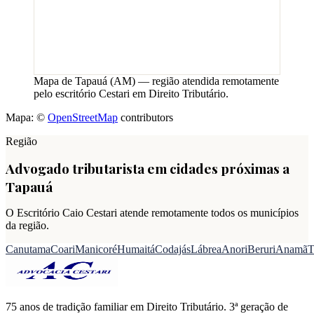
Mapa de
Tapauá
(
AM
) — região atendida remotamente
pelo escritório Cestari em Direito Tributário.
Mapa: ©
OpenStreetMap
contributors
Região
Advogado tributarista em cidades próximas a
Tapauá
O Escritório Caio Cestari atende remotamente todos os municípios
da região.
Canutama
Coari
Manicoré
Humaitá
Codajás
Lábrea
Anori
Beruri
Anamã
T
75 anos de tradição familiar em Direito Tributário. 3ª geração de