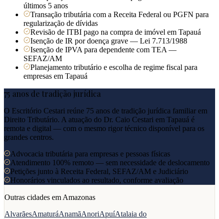
últimos 5 anos
Transação tributária com a Receita Federal ou PGFN para
regularização de dívidas
Revisão de ITBI pago na compra de imóvel em Tapauá
Isenção de IR por doença grave — Lei 7.713/1988
Isenção de IPVA para dependente com TEA —
SEFAZ/AM
Planejamento tributário e escolha de regime fiscal para
empresas em Tapauá
75 anos de tradição jurídica
O Escritório Cestari reúne 75 anos de tradição jurídica familiar em
Direito Tributário. A atuação do Dr. Caio Cestari em
Tapauá
é
remota e digital — com o mesmo rigor técnico disponível para os
grandes centros.
Advocacia tributária para empresas e pessoas físicas
Atendimento 100% remoto — sem necessidade de deslocamento
Petições junto à Receita Federal, SEFAZ/AM e Judiciário
Honorários vinculados ao resultado, conforme avaliação
Outras cidades em
Amazonas
Alvarães
Amaturá
Anamã
Anori
Apuí
Atalaia do