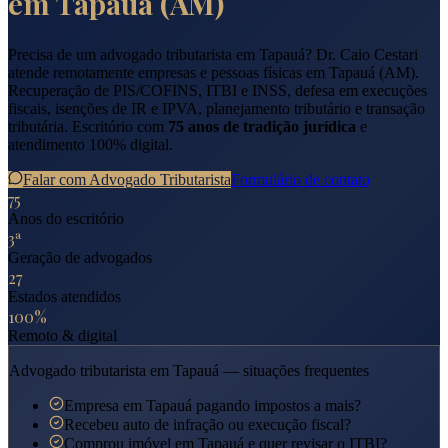
em
Tapauá
(
AM
)
Precisa de um advogado tributarista em
Tapauá
? Dr. Caio Cestari
atende remotamente empresas e pessoas físicas em
Tapauá
(
AM
).
Recuperação de PIS/COFINS, ITBI e INSS, defesa em execuções
fiscais, isenções de IR e IPVA, planejamento tributário e transação
tributária. Escritório com
75 anos de tradição jurídica
e
atendimento 100% digital.
Falar com Advogado Tributarista
Formulário de contato
75
Anos do escritório
3ª
Geração de advogados
27
Estados atendidos
100%
Remoto & digital
Advogado tributarista em
Tapauá
— situações frequentes
Empresa em Tapauá pagando impostos a mais?
Recebeu auto de infração ou execução fiscal?
Comprou imóvel em Tapauá e quer revisar o ITBI?