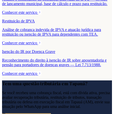
de lançamento municipal, base de cálculo e prazo para restituição.
Conhecer este serviço
Restituição de IPVA
Análise de cobrança indevida de IPVA e atuação jurídica para
restituição ou isenção de IPVA para dependentes com TEA.
Conhecer este serviço
Isenção do IR por Doença Grave
Reconhecimento do direito à isenção de IR sobre aposentadoria e
pensão para portadores de doenças graves — Lei 7.713/1988.
Conhecer este serviço
Tem uma questão tributária em
Tapauá
?
Se você recebeu uma cobrança fiscal, está com dívida ativa, precisa
avaliar recuperação tributária, restituição de tributos, transação
tributária ou defesa em execução fiscal em
Tapauá
(
AM
), envie sua
situação pelo WhatsApp para uma análise inicial.