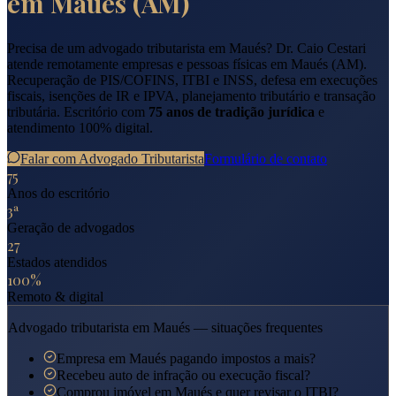
em
Maués
(
AM
)
Precisa de um advogado tributarista em
Maués
? Dr. Caio Cestari
atende remotamente empresas e pessoas físicas em
Maués
(
AM
).
Recuperação de PIS/COFINS, ITBI e INSS, defesa em execuções
fiscais, isenções de IR e IPVA, planejamento tributário e transação
tributária. Escritório com
75 anos de tradição jurídica
e
atendimento 100% digital.
Falar com Advogado Tributarista
Formulário de contato
75
Anos do escritório
3ª
Geração de advogados
27
Estados atendidos
100%
Remoto & digital
Advogado tributarista em
Maués
— situações frequentes
Empresa em Maués pagando impostos a mais?
Recebeu auto de infração ou execução fiscal?
Comprou imóvel em Maués e quer revisar o ITBI?