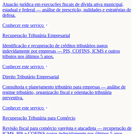
Atuação jurídica em execuções fiscais de dívida ativa municipal,
estadual e federal — análise de prescrição, nulidades e estratégias de
defesa.
Conhecer este serviço
Recuperação Tributária Empresarial
Identificação e recuperação de créditos tributários pagos
indevidamente por empresas — PIS, COFINS, ICMS e outros
tributos nos últimos 5 anos.
Conhecer este serviço
Direito Tributário Empresarial
Consultoria e planejamento tributário para empresas — análise de
regime tributário, organização fiscal e orientação tributária
preventiva.
Conhecer este serviço
Recuperação Tributária para Comércio
Revisão fiscal para comércio varejista e atacadista — recuperação de
ICMS, PIS e COFINS pagos indevidamente nos últimos 5 anos.