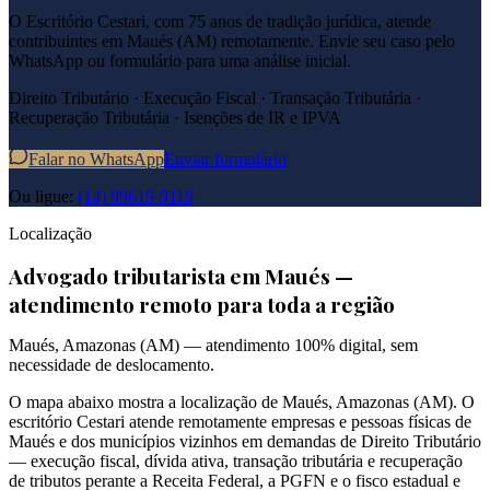
O Escritório Cestari, com 75 anos de tradição jurídica, atende
contribuintes em
Maués
(
AM
) remotamente. Envie seu caso pelo
WhatsApp ou formulário para uma análise inicial.
Direito Tributário · Execução Fiscal · Transação Tributária ·
Recuperação Tributária · Isenções de IR e IPVA
Falar no WhatsApp
Enviar formulário
Ou ligue:
(14) 99619-9119
Localização
Advogado tributarista em
Maués
—
atendimento remoto para toda a região
Maués
,
Amazonas
(
AM
) — atendimento 100% digital, sem
necessidade de deslocamento.
O mapa abaixo mostra a localização de
Maués
,
Amazonas
(
AM
). O
escritório Cestari atende remotamente empresas e pessoas físicas de
Maués
e dos municípios vizinhos em demandas de Direito Tributário
— execução fiscal, dívida ativa, transação tributária e recuperação
de tributos perante a Receita Federal, a PGFN e o fisco estadual e