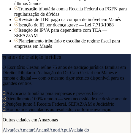
últimos 5 anos
Transação tributária com a Receita Federal ou PGFN para
regularização de dívidas
Revisão de ITBI pago na compra de imóvel em Maués
Isenção de IR por doença grave — Lei 7.713/1988
Isenção de IPVA para dependente com TEA —
SEFAZ/AM
Planejamento tributário e escolha de regime fiscal para
empresas em Maués
75 anos de tradição jurídica
O Escritório Cestari reúne 75 anos de tradição jurídica familiar em
Direito Tributário. A atuação do Dr. Caio Cestari em
Maués
é
remota e digital — com o mesmo rigor técnico disponível para os
grandes centros.
Advocacia tributária para empresas e pessoas físicas
Atendimento 100% remoto — sem necessidade de deslocamento
Petições junto à Receita Federal, SEFAZ/AM e Judiciário
Honorários vinculados ao resultado, conforme avaliação
Outras cidades em
Amazonas
Alvarães
Amaturá
Anamã
Anori
Apuí
Atalaia do