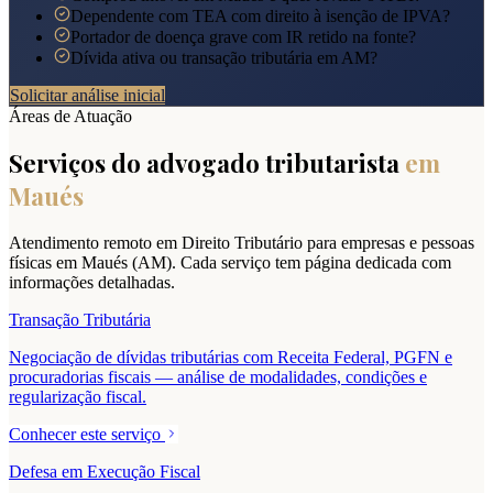
Dependente com TEA com direito à isenção de IPVA?
Portador de doença grave com IR retido na fonte?
Dívida ativa ou transação tributária em AM?
Solicitar análise inicial
Áreas de Atuação
Serviços do advogado tributarista
em
Maués
Atendimento remoto em Direito Tributário para empresas e pessoas
físicas em
Maués
(
AM
). Cada serviço tem página dedicada com
informações detalhadas.
Transação Tributária
Negociação de dívidas tributárias com Receita Federal, PGFN e
procuradorias fiscais — análise de modalidades, condições e
regularização fiscal.
Conhecer este serviço
Defesa em Execução Fiscal