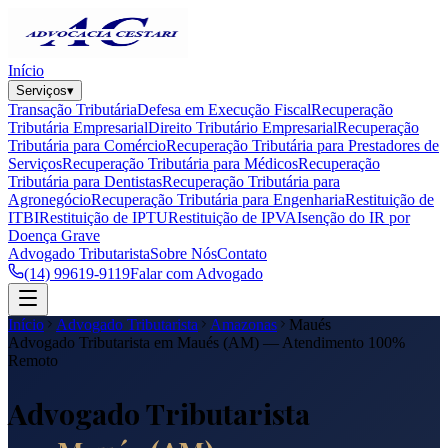
Início
Serviços
▾
Transação Tributária
Defesa em Execução Fiscal
Recuperação
Tributária Empresarial
Direito Tributário Empresarial
Recuperação
Tributária para Comércio
Recuperação Tributária para Prestadores de
Serviços
Recuperação Tributária para Médicos
Recuperação
Tributária para Dentistas
Recuperação Tributária para
Agronegócio
Recuperação Tributária para Engenharia
Restituição de
ITBI
Restituição de IPTU
Restituição de IPVA
Isenção do IR por
Doença Grave
Advogado Tributarista
Sobre Nós
Contato
(14) 99619-9119
Falar com Advogado
Início
Advogado Tributarista
Amazonas
Maués
Advogado Tributarista em
Maués
(
AM
) — Atendimento 100%
Remoto
Advogado Tributarista