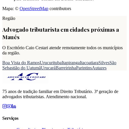
Mapa: ©
OpenStreetMap
contributors
Região
Advogado tributarista em cidades próximas a
Maués
O Escritório Caio Cestari atende remotamente todos os municípios
da região.
Boa Vista do Ramos
Urucurituba
Itapiranga
Itacoatiara
Silves
São
Sebastião do Uatumã
Urucará
Barreirinha
Parintins
Autazes
75 anos de tradição familiar em Direito Tributário. 3ª geração de
advogados tributaristas. Atendimento nacional.
Serviços