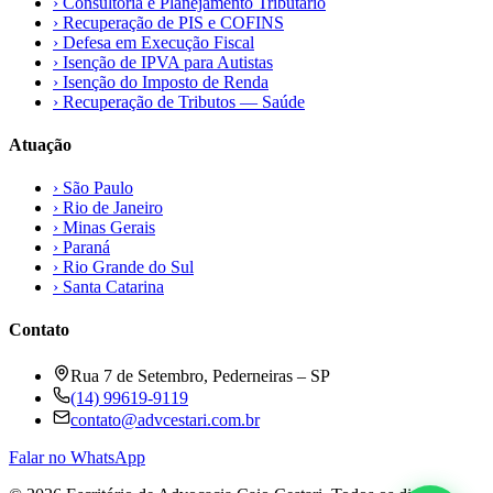
›
Consultoria e Planejamento Tributário
›
Recuperação de PIS e COFINS
›
Defesa em Execução Fiscal
›
Isenção de IPVA para Autistas
›
Isenção do Imposto de Renda
›
Recuperação de Tributos — Saúde
Atuação
›
São Paulo
›
Rio de Janeiro
›
Minas Gerais
›
Paraná
›
Rio Grande do Sul
›
Santa Catarina
Contato
Rua 7 de Setembro, Pederneiras – SP
(14) 99619-9119
contato@advcestari.com.br
Falar no WhatsApp