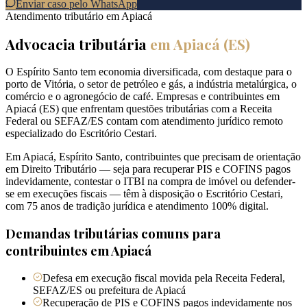
Enviar caso pelo WhatsApp
Atendimento tributário em
Apiacá
Advocacia tributária
em
Apiacá
(
ES
)
O Espírito Santo tem economia diversificada, com destaque para o
porto de Vitória, o setor de petróleo e gás, a indústria metalúrgica, o
comércio e o agronegócio de café. Empresas e contribuintes em
Apiacá (ES) que enfrentam questões tributárias com a Receita
Federal ou SEFAZ/ES contam com atendimento jurídico remoto
especializado do Escritório Cestari.
Em Apiacá, Espírito Santo, contribuintes que precisam de orientação
em Direito Tributário — seja para recuperar PIS e COFINS pagos
indevidamente, contestar o ITBI na compra de imóvel ou defender-
se em execuções fiscais — têm à disposição o Escritório Cestari,
com 75 anos de tradição jurídica e atendimento 100% digital.
Demandas tributárias comuns para
contribuintes em
Apiacá
Defesa em execução fiscal movida pela Receita Federal,
SEFAZ/ES ou prefeitura de Apiacá
Recuperação de PIS e COFINS pagos indevidamente nos