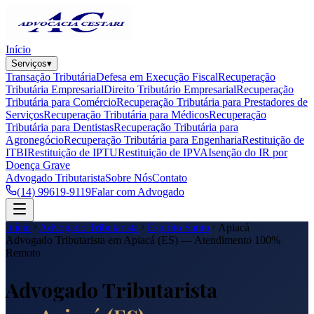
Início
Serviços
▾
Transação Tributária
Defesa em Execução Fiscal
Recuperação
Tributária Empresarial
Direito Tributário Empresarial
Recuperação
Tributária para Comércio
Recuperação Tributária para Prestadores de
Serviços
Recuperação Tributária para Médicos
Recuperação
Tributária para Dentistas
Recuperação Tributária para
Agronegócio
Recuperação Tributária para Engenharia
Restituição de
ITBI
Restituição de IPTU
Restituição de IPVA
Isenção do IR por
Doença Grave
Advogado Tributarista
Sobre Nós
Contato
(14) 99619-9119
Falar com Advogado
Início
Advogado Tributarista
Espírito Santo
Apiacá
Advogado Tributarista em
Apiacá
(
ES
) — Atendimento 100%
Remoto
Advogado Tributarista