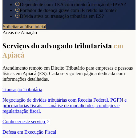
Dependente com TEA com direito à isenção de IPVA?
Portador de doença grave com IR retido na fonte?
Dívida ativa ou transação tributária em ES?
Solicitar análise inicial
Áreas de Atuação
Serviços do advogado tributarista
em
Apiacá
Atendimento remoto em Direito Tributário para empresas e pessoas
físicas em
Apiacá
(
ES
). Cada serviço tem página dedicada com
informações detalhadas.
Transação Tributária
Negociação de dívidas tributárias com Receita Federal, PGFN e
procuradorias fiscais — análise de modalidades, condições e
regularização fiscal.
Conhecer este serviço
Defesa em Execução Fiscal