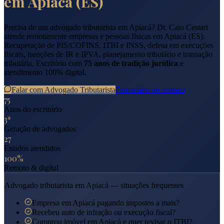
em
Apiacá
(
ES
)
Precisa de um advogado tributarista em
Apiacá
? Dr. Caio Cestari
atende remotamente empresas e pessoas físicas em
Apiacá
(
ES
).
Recuperação de PIS/COFINS, ITBI e INSS, defesa em execuções
fiscais, isenções de IR e IPVA, planejamento tributário e transação
tributária. Escritório com
75 anos de tradição jurídica
e
atendimento 100% digital.
Falar com Advogado Tributarista
Formulário de contato
75
Anos do escritório
3ª
Geração de advogados
27
Estados atendidos
100%
Remoto & digital
Advogado tributarista em
Apiacá
— situações frequentes
Empresa em Apiacá pagando impostos a mais?
Recebeu auto de infração ou execução fiscal?
Comprou imóvel em Apiacá e quer revisar o ITBI?