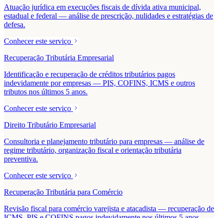
Atuação jurídica em execuções fiscais de dívida ativa municipal,
estadual e federal — análise de prescrição, nulidades e estratégias de
defesa.
Conhecer este serviço
Recuperação Tributária Empresarial
Identificação e recuperação de créditos tributários pagos
indevidamente por empresas — PIS, COFINS, ICMS e outros
tributos nos últimos 5 anos.
Conhecer este serviço
Direito Tributário Empresarial
Consultoria e planejamento tributário para empresas — análise de
regime tributário, organização fiscal e orientação tributária
preventiva.
Conhecer este serviço
Recuperação Tributária para Comércio
Revisão fiscal para comércio varejista e atacadista — recuperação de
ICMS, PIS e COFINS pagos indevidamente nos últimos 5 anos.