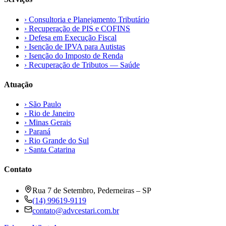
›
Consultoria e Planejamento Tributário
›
Recuperação de PIS e COFINS
›
Defesa em Execução Fiscal
›
Isenção de IPVA para Autistas
›
Isenção do Imposto de Renda
›
Recuperação de Tributos — Saúde
Atuação
›
São Paulo
›
Rio de Janeiro
›
Minas Gerais
›
Paraná
›
Rio Grande do Sul
›
Santa Catarina
Contato
Rua 7 de Setembro, Pederneiras – SP
(14) 99619-9119
contato@advcestari.com.br