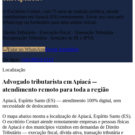
O Escritório Cestari, com 75 anos de tradição jurídica, atende
contribuintes em
Apiacá
(
ES
) remotamente. Envie seu caso pelo
WhatsApp ou formulário para uma análise inicial.
Direito Tributário · Execução Fiscal · Transação Tributária ·
Recuperação Tributária · Isenções de IR e IPVA
Falar no WhatsApp
Enviar formulário
Ou ligue:
(14) 99619-9119
Localização
Advogado tributarista em
Apiacá
—
atendimento remoto para toda a região
Apiacá
,
Espírito Santo
(
ES
) — atendimento 100% digital, sem
necessidade de deslocamento.
O mapa abaixo mostra a localização de
Apiacá
,
Espírito Santo
(
ES
).
O escritório Cestari atende remotamente empresas e pessoas físicas
de
Apiacá
e dos municípios vizinhos em demandas de Direito
Tributário — execução fiscal, dívida ativa, transação tributária e