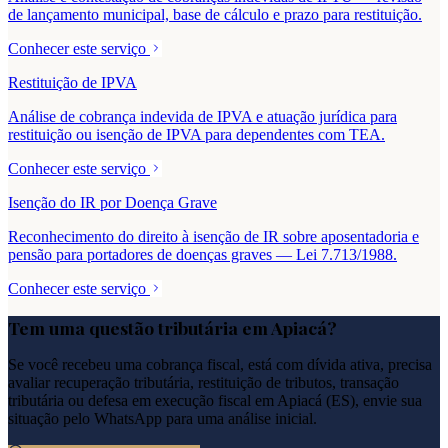
de lançamento municipal, base de cálculo e prazo para restituição.
Conhecer este serviço
Restituição de IPVA
Análise de cobrança indevida de IPVA e atuação jurídica para
restituição ou isenção de IPVA para dependentes com TEA.
Conhecer este serviço
Isenção do IR por Doença Grave
Reconhecimento do direito à isenção de IR sobre aposentadoria e
pensão para portadores de doenças graves — Lei 7.713/1988.
Conhecer este serviço
Tem uma questão tributária em
Apiacá
?
Se você recebeu uma cobrança fiscal, está com dívida ativa, precisa
avaliar recuperação tributária, restituição de tributos, transação
tributária ou defesa em execução fiscal em
Apiacá
(
ES
), envie sua
situação pelo WhatsApp para uma análise inicial.