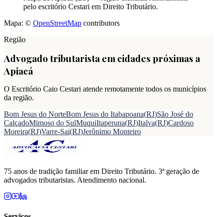
pelo escritório Cestari em Direito Tributário.
Mapa: ©
OpenStreetMap
contributors
Região
Advogado tributarista em cidades próximas a
Apiacá
O Escritório Caio Cestari atende remotamente todos os municípios
da região.
Bom Jesus do Norte
Bom Jesus do Itabapoana
(
RJ
)
São José do
Calçado
Mimoso do Sul
Muqui
Itaperuna
(
RJ
)
Italva
(
RJ
)
Cardoso
Moreira
(
RJ
)
Varre-Sai
(
RJ
)
Jerônimo Monteiro
75 anos de tradição familiar em Direito Tributário. 3ª geração de
advogados tributaristas. Atendimento nacional.
Serviços