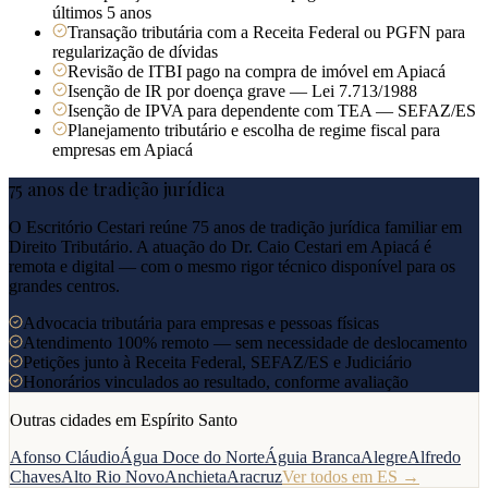
últimos 5 anos
Transação tributária com a Receita Federal ou PGFN para
regularização de dívidas
Revisão de ITBI pago na compra de imóvel em Apiacá
Isenção de IR por doença grave — Lei 7.713/1988
Isenção de IPVA para dependente com TEA — SEFAZ/ES
Planejamento tributário e escolha de regime fiscal para
empresas em Apiacá
75 anos de tradição jurídica
O Escritório Cestari reúne 75 anos de tradição jurídica familiar em
Direito Tributário. A atuação do Dr. Caio Cestari em
Apiacá
é
remota e digital — com o mesmo rigor técnico disponível para os
grandes centros.
Advocacia tributária para empresas e pessoas físicas
Atendimento 100% remoto — sem necessidade de deslocamento
Petições junto à Receita Federal, SEFAZ/ES e Judiciário
Honorários vinculados ao resultado, conforme avaliação
Outras cidades em
Espírito Santo
Afonso Cláudio
Água Doce do Norte
Águia Branca
Alegre
Alfredo
Chaves
Alto Rio Novo
Anchieta
Aracruz
Ver todos em
ES
→