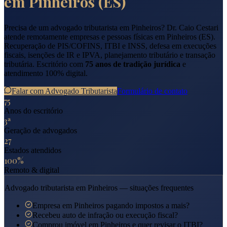
em
Pinheiros
(
ES
)
Precisa de um advogado tributarista em
Pinheiros
? Dr. Caio Cestari
atende remotamente empresas e pessoas físicas em
Pinheiros
(
ES
).
Recuperação de PIS/COFINS, ITBI e INSS, defesa em execuções
fiscais, isenções de IR e IPVA, planejamento tributário e transação
tributária. Escritório com
75 anos de tradição jurídica
e
atendimento 100% digital.
Falar com Advogado Tributarista
Formulário de contato
75
Anos do escritório
3ª
Geração de advogados
27
Estados atendidos
100%
Remoto & digital
Advogado tributarista em
Pinheiros
— situações frequentes
Empresa em Pinheiros pagando impostos a mais?
Recebeu auto de infração ou execução fiscal?
Comprou imóvel em Pinheiros e quer revisar o ITBI?