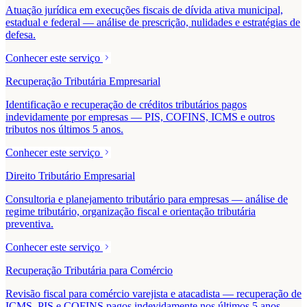
Atuação jurídica em execuções fiscais de dívida ativa municipal,
estadual e federal — análise de prescrição, nulidades e estratégias de
defesa.
Conhecer este serviço
Recuperação Tributária Empresarial
Identificação e recuperação de créditos tributários pagos
indevidamente por empresas — PIS, COFINS, ICMS e outros
tributos nos últimos 5 anos.
Conhecer este serviço
Direito Tributário Empresarial
Consultoria e planejamento tributário para empresas — análise de
regime tributário, organização fiscal e orientação tributária
preventiva.
Conhecer este serviço
Recuperação Tributária para Comércio
Revisão fiscal para comércio varejista e atacadista — recuperação de
ICMS, PIS e COFINS pagos indevidamente nos últimos 5 anos.