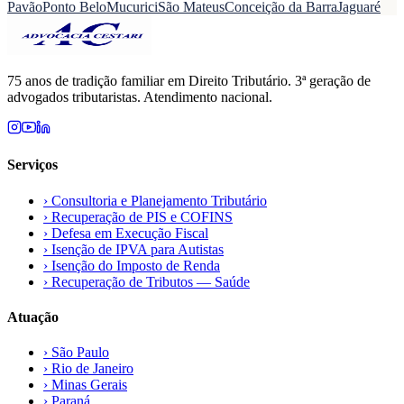
Pavão
Ponto Belo
Mucurici
São Mateus
Conceição da Barra
Jaguaré
75 anos de tradição familiar em Direito Tributário. 3ª geração de
advogados tributaristas. Atendimento nacional.
Serviços
›
Consultoria e Planejamento Tributário
›
Recuperação de PIS e COFINS
›
Defesa em Execução Fiscal
›
Isenção de IPVA para Autistas
›
Isenção do Imposto de Renda
›
Recuperação de Tributos — Saúde
Atuação
›
São Paulo
›
Rio de Janeiro
›
Minas Gerais
›
Paraná