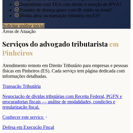
Dependente com TEA com direito à isenção de IPVA?
Portador de doença grave com IR retido na fonte?
Dívida ativa ou transação tributária em ES?
Solicitar análise inicial
Áreas de Atuação
Serviços do advogado tributarista
em
Pinheiros
Atendimento remoto em Direito Tributário para empresas e pessoas
físicas em
Pinheiros
(
ES
). Cada serviço tem página dedicada com
informações detalhadas.
Transação Tributária
Negociação de dívidas tributárias com Receita Federal, PGFN e
procuradorias fiscais — análise de modalidades, condições e
regularização fiscal.
Conhecer este serviço
Defesa em Execução Fiscal