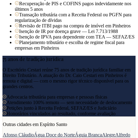
Recuperação de PIS e COFINS pagos indevidamente nos
últimos 5 anos
Transação tributária com a Receita Federal ou PGFN para
regularização de dívidas
Revisão de ITBI pago na compra de imóvel em Pinheiros
Isenção de IR por doença grave — Lei 7.713/1988
Isenção de IPVA para dependente com TEA — SEFAZ/ES
Planejamento tributário e escolha de regime fiscal para
empresas em Pinheiros
75 anos de tradição jurídica
O Escritório Cestari reúne 75 anos de tradição jurídica familiar em
Direito Tributário. A atuação do Dr. Caio Cestari em
Pinheiros
é
remota e digital — com o mesmo rigor técnico disponível para os
grandes centros.
Advocacia tributária para empresas e pessoas físicas
Atendimento 100% remoto — sem necessidade de deslocamento
Petições junto à Receita Federal, SEFAZ/ES e Judiciário
Honorários vinculados ao resultado, conforme avaliação
Outras cidades em
Espírito Santo
Afonso Cláudio
Água Doce do Norte
Águia Branca
Alegre
Alfredo