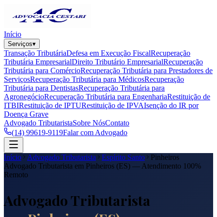
Início
Serviços
▾
Transação Tributária
Defesa em Execução Fiscal
Recuperação
Tributária Empresarial
Direito Tributário Empresarial
Recuperação
Tributária para Comércio
Recuperação Tributária para Prestadores de
Serviços
Recuperação Tributária para Médicos
Recuperação
Tributária para Dentistas
Recuperação Tributária para
Agronegócio
Recuperação Tributária para Engenharia
Restituição de
ITBI
Restituição de IPTU
Restituição de IPVA
Isenção do IR por
Doença Grave
Advogado Tributarista
Sobre Nós
Contato
(14) 99619-9119
Falar com Advogado
Início
Advogado Tributarista
Espírito Santo
Pinheiros
Advogado Tributarista em
Pinheiros
(
ES
) — Atendimento 100%
Remoto
Advogado Tributarista