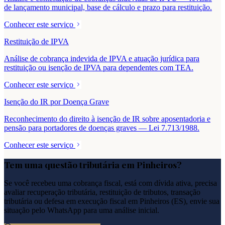
de lançamento municipal, base de cálculo e prazo para restituição.
Conhecer este serviço
Restituição de IPVA
Análise de cobrança indevida de IPVA e atuação jurídica para
restituição ou isenção de IPVA para dependentes com TEA.
Conhecer este serviço
Isenção do IR por Doença Grave
Reconhecimento do direito à isenção de IR sobre aposentadoria e
pensão para portadores de doenças graves — Lei 7.713/1988.
Conhecer este serviço
Tem uma questão tributária em
Pinheiros
?
Se você recebeu uma cobrança fiscal, está com dívida ativa, precisa
avaliar recuperação tributária, restituição de tributos, transação
tributária ou defesa em execução fiscal em
Pinheiros
(
ES
), envie sua
situação pelo WhatsApp para uma análise inicial.