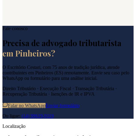
Fale conosco
Precisa de advogado tributarista
em
Pinheiros
?
O Escritório Cestari, com 75 anos de tradição jurídica, atende
contribuintes em
Pinheiros
(
ES
) remotamente. Envie seu caso pelo
WhatsApp ou formulário para uma análise inicial.
Direito Tributário · Execução Fiscal · Transação Tributária ·
Recuperação Tributária · Isenções de IR e IPVA
Falar no WhatsApp
Enviar formulário
Ou ligue:
(14) 99619-9119
Localização