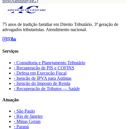
Belo
Nanuque
(
MG
)
75 anos de tradição familiar em Direito Tributário. 3ª geração de
advogados tributaristas. Atendimento nacional.
Serviços
›
Consultoria e Planejamento Tributário
›
Recuperação de PIS e COFINS
›
Defesa em Execução Fiscal
›
Isenção de IPVA para Autistas
›
Isenção do Imposto de Renda
›
Recuperação de Tributos — Saúde
Atuação
›
São Paulo
›
Rio de Janeiro
›
Minas Gerais
›
Paraná