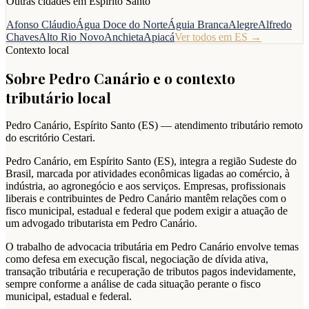
Outras cidades em
Espírito Santo
Afonso Cláudio
Água Doce do Norte
Águia Branca
Alegre
Alfredo
Chaves
Alto Rio Novo
Anchieta
Apiacá
Ver todos em
ES
→
Contexto local
Sobre
Pedro Canário
e o contexto
tributário local
Pedro Canário
,
Espírito Santo
(
ES
) — atendimento tributário remoto
do escritório Cestari.
Pedro Canário, em Espírito Santo (ES), integra a região Sudeste do
Brasil, marcada por atividades econômicas ligadas ao comércio, à
indústria, ao agronegócio e aos serviços. Empresas, profissionais
liberais e contribuintes de Pedro Canário mantêm relações com o
fisco municipal, estadual e federal que podem exigir a atuação de
um advogado tributarista em Pedro Canário.
O trabalho de advocacia tributária em Pedro Canário envolve temas
como defesa em execução fiscal, negociação de dívida ativa,
transação tributária e recuperação de tributos pagos indevidamente,
sempre conforme a análise de cada situação perante o fisco
municipal, estadual e federal.