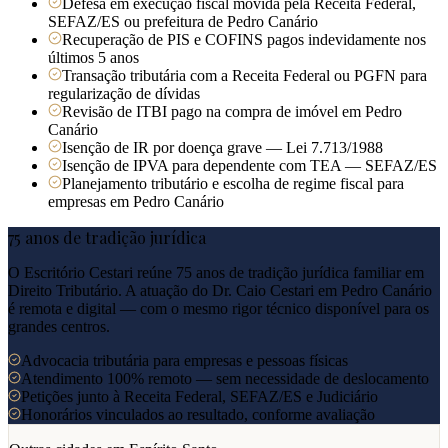
Defesa em execução fiscal movida pela Receita Federal,
SEFAZ/ES ou prefeitura de Pedro Canário
Recuperação de PIS e COFINS pagos indevidamente nos
últimos 5 anos
Transação tributária com a Receita Federal ou PGFN para
regularização de dívidas
Revisão de ITBI pago na compra de imóvel em Pedro
Canário
Isenção de IR por doença grave — Lei 7.713/1988
Isenção de IPVA para dependente com TEA — SEFAZ/ES
Planejamento tributário e escolha de regime fiscal para
empresas em Pedro Canário
75 anos de tradição jurídica
O Escritório Cestari reúne 75 anos de tradição jurídica familiar em
Direito Tributário. A atuação do Dr. Caio Cestari em
Pedro Canário
é remota e digital — com o mesmo rigor técnico disponível para os
grandes centros.
Advocacia tributária para empresas e pessoas físicas
Atendimento 100% remoto — sem necessidade de deslocamento
Petições junto à Receita Federal, SEFAZ/ES e Judiciário
Honorários vinculados ao resultado, conforme avaliação