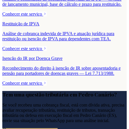
de lançamento municipal, base de cálculo e prazo para restituição.
Conhecer este serviço
Restituição de IPVA
Análise de cobrança indevida de IPVA e atuação jurídica para
restituição ou isenção de IPVA para dependentes com TEA.
Conhecer este serviço
Isenção do IR por Doença Grave
Reconhecimento do direito à isenção de IR sobre aposentadoria e
pensão para portadores de doenças graves — Lei 7.713/1988.
Conhecer este serviço
Tem uma questão tributária em
Pedro Canário
?
Se você recebeu uma cobrança fiscal, está com dívida ativa, precisa
avaliar recuperação tributária, restituição de tributos, transação
tributária ou defesa em execução fiscal em
Pedro Canário
(
ES
),
envie sua situação pelo WhatsApp para uma análise inicial.