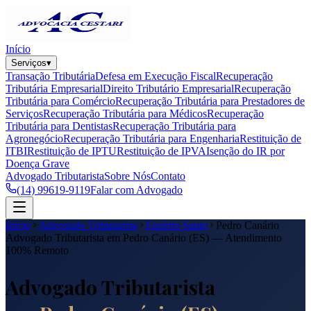
Início
Serviços
▾
Transação Tributária
Defesa em Execução Fiscal
Recuperação
Tributária Empresarial
Direito Tributário Empresarial
Recuperação
Tributária para Comércio
Recuperação Tributária para Prestadores de
Serviços
Recuperação Tributária para Médicos
Recuperação
Tributária para Dentistas
Recuperação Tributária para
Agronegócio
Recuperação Tributária para Engenharia
Restituição de
ITBI
Restituição de IPTU
Restituição de IPVA
Isenção do IR por
Doença Grave
Advogado Tributarista
Sobre Nós
Contato
(14) 99619-9119
Falar com Advogado
Início
Advogado Tributarista
Espírito Santo
Pedro Canário
Advogado Tributarista em
Pedro Canário
(
ES
) — Atendimento
100% Remoto
Advogado Tributarista