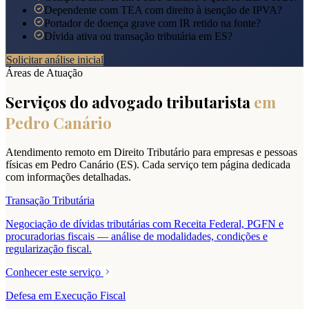
Dependente com TEA com direito à isenção de IPVA?
Portador de doença grave com IR retido na fonte?
Dívida ativa ou transação tributária em ES?
Solicitar análise inicial
Áreas de Atuação
Serviços do advogado tributarista
em
Pedro Canário
Atendimento remoto em Direito Tributário para empresas e pessoas
físicas em
Pedro Canário
(
ES
). Cada serviço tem página dedicada
com informações detalhadas.
Transação Tributária
Negociação de dívidas tributárias com Receita Federal, PGFN e
procuradorias fiscais — análise de modalidades, condições e
regularização fiscal.
Conhecer este serviço
Defesa em Execução Fiscal