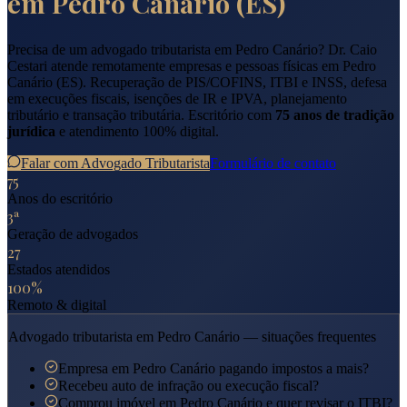
em
Pedro Canário
(
ES
)
Precisa de um advogado tributarista em
Pedro Canário
? Dr. Caio
Cestari atende remotamente empresas e pessoas físicas em
Pedro
Canário
(
ES
). Recuperação de PIS/COFINS, ITBI e INSS, defesa
em execuções fiscais, isenções de IR e IPVA, planejamento
tributário e transação tributária. Escritório com
75 anos de tradição
jurídica
e atendimento 100% digital.
Falar com Advogado Tributarista
Formulário de contato
75
Anos do escritório
3ª
Geração de advogados
27
Estados atendidos
100%
Remoto & digital
Advogado tributarista em
Pedro Canário
— situações frequentes
Empresa em Pedro Canário pagando impostos a mais?
Recebeu auto de infração ou execução fiscal?
Comprou imóvel em Pedro Canário e quer revisar o ITBI?