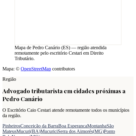
Mapa de
Pedro Canário
(
ES
) — região atendida
remotamente pelo escritório Cestari em Direito
Tributário.
Mapa: ©
OpenStreetMap
contributors
Região
Advogado tributarista em cidades próximas a
Pedro Canário
O Escritório Caio Cestari atende remotamente todos os municípios
da região.
Pinheiros
Conceição da Barra
Boa Esperança
Montanha
São
Mateus
Mucuri
(
BA
)
Mucurici
Serra dos Aimorés
(
MG
)
Ponto