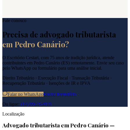
Fale conosco
Precisa de advogado tributarista
em
Pedro Canário
?
O Escritório Cestari, com 75 anos de tradição jurídica, atende
contribuintes em
Pedro Canário
(
ES
) remotamente. Envie seu caso
pelo WhatsApp ou formulário para uma análise inicial.
Direito Tributário · Execução Fiscal · Transação Tributária ·
Recuperação Tributária · Isenções de IR e IPVA
Falar no WhatsApp
Enviar formulário
Ou ligue:
(14) 99619-9119
Localização
Advogado tributarista em
Pedro Canário
—