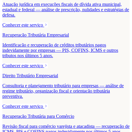
Atuação jurídica em execuções fiscais de dívida ativa municipal,
estadual e federal — análise de prescrição, nulidades e estratégias de
defesa.
Conhecer este serviço
Recuperação Tributária Empresarial
Identificação e recuperação de créditos tributários pagos
indevidamente por empresas — PIS, COFINS, ICMS e outros
tributos nos últimos 5 anos.
Conhecer este serviço
Direito Tributário Empresarial
Consultoria e planejamento tributário para empresas — análise de
regime tributário, organização fiscal e orientação tributária
preventiva.
Conhecer este serviço
Recuperação Tributária para Comércio
Revisão fiscal para comércio varejista e atacadista — recuperação de
ICMS, PIS e COFINS pagos indevidamente nos últimos 5 anos.