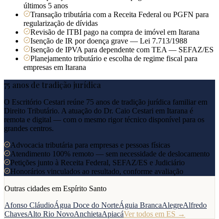
últimos 5 anos
Transação tributária com a Receita Federal ou PGFN para
regularização de dívidas
Revisão de ITBI pago na compra de imóvel em Itarana
Isenção de IR por doença grave — Lei 7.713/1988
Isenção de IPVA para dependente com TEA — SEFAZ/ES
Planejamento tributário e escolha de regime fiscal para
empresas em Itarana
75 anos de tradição jurídica
O Escritório Cestari reúne 75 anos de tradição jurídica familiar em
Direito Tributário. A atuação do Dr. Caio Cestari em
Itarana
é
remota e digital — com o mesmo rigor técnico disponível para os
grandes centros.
Advocacia tributária para empresas e pessoas físicas
Atendimento 100% remoto — sem necessidade de deslocamento
Petições junto à Receita Federal, SEFAZ/ES e Judiciário
Honorários vinculados ao resultado, conforme avaliação
Outras cidades em
Espírito Santo
Afonso Cláudio
Água Doce do Norte
Águia Branca
Alegre
Alfredo
Chaves
Alto Rio Novo
Anchieta
Apiacá
Ver todos em
ES
→