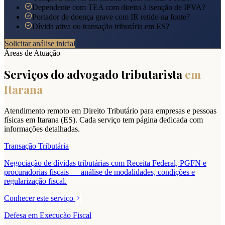
Dependente com TEA com direito à isenção de IPVA?
Portador de doença grave com IR retido na fonte?
Dívida ativa ou transação tributária em ES?
Solicitar análise inicial
Áreas de Atuação
Serviços do advogado tributarista
em
Itarana
Atendimento remoto em Direito Tributário para empresas e pessoas
físicas em
Itarana
(
ES
). Cada serviço tem página dedicada com
informações detalhadas.
Transação Tributária
Negociação de dívidas tributárias com Receita Federal, PGFN e
procuradorias fiscais — análise de modalidades, condições e
regularização fiscal.
Conhecer este serviço
Defesa em Execução Fiscal