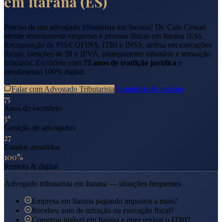
em
Itarana
(
ES
)
Precisa de um advogado tributarista em
Itarana
? Dr. Caio Cestari
atende remotamente empresas e pessoas físicas em
Itarana
(
ES
).
Recuperação de PIS/COFINS, ITBI e INSS, defesa em execuções
fiscais, isenções de IR e IPVA, planejamento tributário e transação
tributária. Escritório com
75 anos de tradição jurídica
e
atendimento 100% digital.
Falar com Advogado Tributarista
Formulário de contato
75
Anos do escritório
3ª
Geração de advogados
27
Estados atendidos
100%
Remoto & digital
Advogado tributarista em
Itarana
— situações frequentes
Empresa em Itarana pagando impostos a mais?
Recebeu auto de infração ou execução fiscal?
Comprou imóvel em Itarana e quer revisar o ITBI?