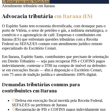
Enviar caso pelo WhatsApp
Atendimento tributário em
Itarana
Advocacia tributária
em
Itarana
(
ES
)
O Espírito Santo tem economia diversificada, com destaque para o
porto de Vitória, o setor de petróleo e gás, a indústria metalúrgica, o
comércio e o agronegócio de café. Empresas e contribuintes em
Itarana (ES) que enfrentam questões tributárias com a Receita
Federal ou SEFAZ/ES contam com atendimento jurídico remoto
especializado do Escritório Cestari.
Em Itarana, Espírito Santo, contribuintes que precisam de orientação
em Direito Tributário — seja para recuperar PIS e COFINS pagos
indevidamente, contestar o ITBI na compra de imóvel ou defender-
se em execuções fiscais — têm à disposição o Escritório Cestari,
com 75 anos de tradição jurídica e atendimento 100% digital.
Demandas tributárias comuns para
contribuintes em
Itarana
Defesa em execução fiscal movida pela Receita Federal,
SEFAZ/ES ou prefeitura de Itarana
Recuperação de PIS e COFINS pagos indevidamente nos