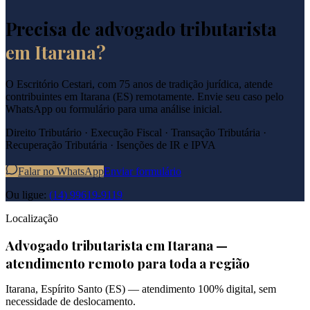
Precisa de advogado tributarista
em
Itarana
?
O Escritório Cestari, com 75 anos de tradição jurídica, atende
contribuintes em
Itarana
(
ES
) remotamente. Envie seu caso pelo
WhatsApp ou formulário para uma análise inicial.
Direito Tributário · Execução Fiscal · Transação Tributária ·
Recuperação Tributária · Isenções de IR e IPVA
Falar no WhatsApp
Enviar formulário
Ou ligue:
(14) 99619-9119
Localização
Advogado tributarista em
Itarana
—
atendimento remoto para toda a região
Itarana
,
Espírito Santo
(
ES
) — atendimento 100% digital, sem
necessidade de deslocamento.