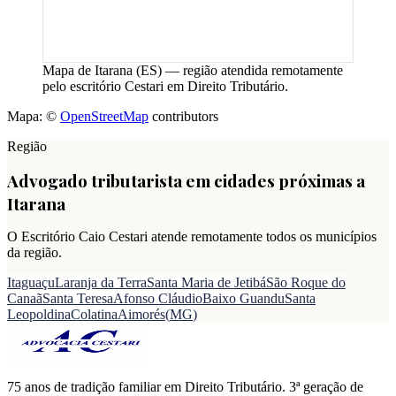
Mapa de
Itarana
(
ES
) — região atendida remotamente
pelo escritório Cestari em Direito Tributário.
Mapa: ©
OpenStreetMap
contributors
Região
Advogado tributarista em cidades próximas a
Itarana
O Escritório Caio Cestari atende remotamente todos os municípios
da região.
Itaguaçu
Laranja da Terra
Santa Maria de Jetibá
São Roque do
Canaã
Santa Teresa
Afonso Cláudio
Baixo Guandu
Santa
Leopoldina
Colatina
Aimorés
(
MG
)
75 anos de tradição familiar em Direito Tributário. 3ª geração de