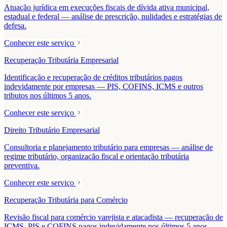
Atuação jurídica em execuções fiscais de dívida ativa municipal,
estadual e federal — análise de prescrição, nulidades e estratégias de
defesa.
Conhecer este serviço
Recuperação Tributária Empresarial
Identificação e recuperação de créditos tributários pagos
indevidamente por empresas — PIS, COFINS, ICMS e outros
tributos nos últimos 5 anos.
Conhecer este serviço
Direito Tributário Empresarial
Consultoria e planejamento tributário para empresas — análise de
regime tributário, organização fiscal e orientação tributária
preventiva.
Conhecer este serviço
Recuperação Tributária para Comércio
Revisão fiscal para comércio varejista e atacadista — recuperação de
ICMS, PIS e COFINS pagos indevidamente nos últimos 5 anos.