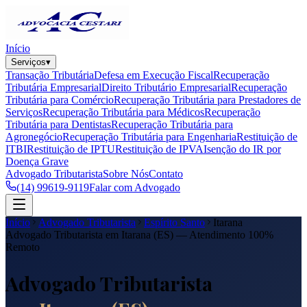
Início
Serviços
▾
Transação Tributária
Defesa em Execução Fiscal
Recuperação
Tributária Empresarial
Direito Tributário Empresarial
Recuperação
Tributária para Comércio
Recuperação Tributária para Prestadores de
Serviços
Recuperação Tributária para Médicos
Recuperação
Tributária para Dentistas
Recuperação Tributária para
Agronegócio
Recuperação Tributária para Engenharia
Restituição de
ITBI
Restituição de IPTU
Restituição de IPVA
Isenção do IR por
Doença Grave
Advogado Tributarista
Sobre Nós
Contato
(14) 99619-9119
Falar com Advogado
Início
Advogado Tributarista
Espírito Santo
Itarana
Advogado Tributarista em
Itarana
(
ES
) — Atendimento 100%
Remoto
Advogado Tributarista