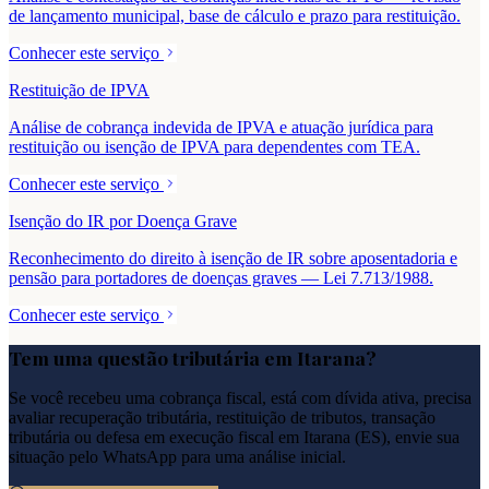
de lançamento municipal, base de cálculo e prazo para restituição.
Conhecer este serviço
Restituição de IPVA
Análise de cobrança indevida de IPVA e atuação jurídica para
restituição ou isenção de IPVA para dependentes com TEA.
Conhecer este serviço
Isenção do IR por Doença Grave
Reconhecimento do direito à isenção de IR sobre aposentadoria e
pensão para portadores de doenças graves — Lei 7.713/1988.
Conhecer este serviço
Tem uma questão tributária em
Itarana
?
Se você recebeu uma cobrança fiscal, está com dívida ativa, precisa
avaliar recuperação tributária, restituição de tributos, transação
tributária ou defesa em execução fiscal em
Itarana
(
ES
), envie sua
situação pelo WhatsApp para uma análise inicial.