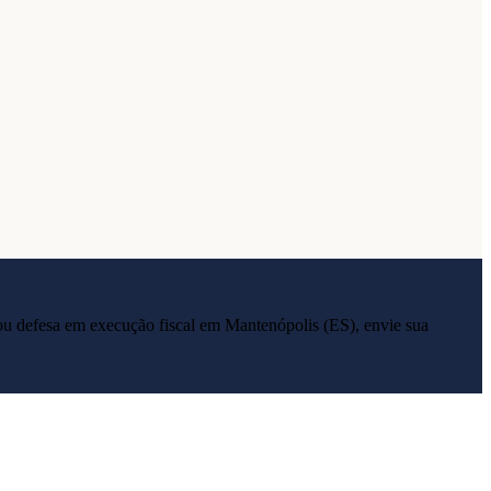
ia ou defesa em execução fiscal em
Mantenópolis
(
ES
), envie sua