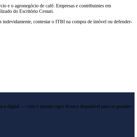
ércio e o agronegócio de café. Empresas e contribuintes em
zado do Escritório Cestari.
s indevidamente, contestar o ITBI na compra de imóvel ou defender-
a e digital — com o mesmo rigor técnico disponível para os grandes