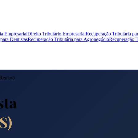
ia Empresarial
Direito Tributário Empresarial
Recuperação Tributária pa
para Dentistas
Recuperação Tributária para Agronegócio
Recuperação Tr
 Remoto
sta
S
)