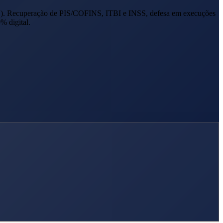
S
). Recuperação de PIS/COFINS, ITBI e INSS, defesa em execuções
% digital.