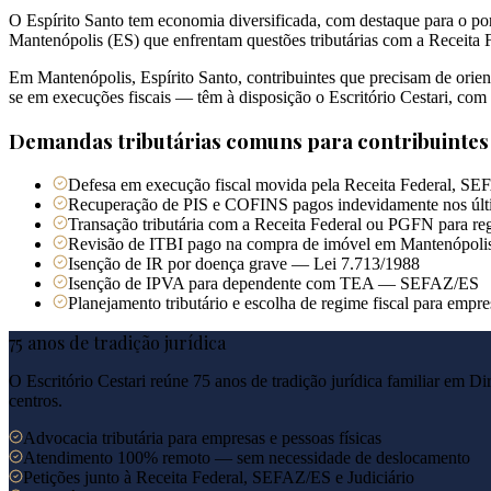
O Espírito Santo tem economia diversificada, com destaque para o port
Mantenópolis (ES) que enfrentam questões tributárias com a Receita
Em Mantenópolis, Espírito Santo, contribuintes que precisam de orie
se em execuções fiscais — têm à disposição o Escritório Cestari, com 
Demandas tributárias comuns para contribuinte
Defesa em execução fiscal movida pela Receita Federal, SE
Recuperação de PIS e COFINS pagos indevidamente nos últ
Transação tributária com a Receita Federal ou PGFN para reg
Revisão de ITBI pago na compra de imóvel em Mantenópoli
Isenção de IR por doença grave — Lei 7.713/1988
Isenção de IPVA para dependente com TEA — SEFAZ/ES
Planejamento tributário e escolha de regime fiscal para emp
75 anos de tradição jurídica
O Escritório Cestari reúne 75 anos de tradição jurídica familiar em Di
centros.
Advocacia tributária para empresas e pessoas físicas
Atendimento 100% remoto — sem necessidade de deslocamento
Petições junto à Receita Federal, SEFAZ/ES e Judiciário