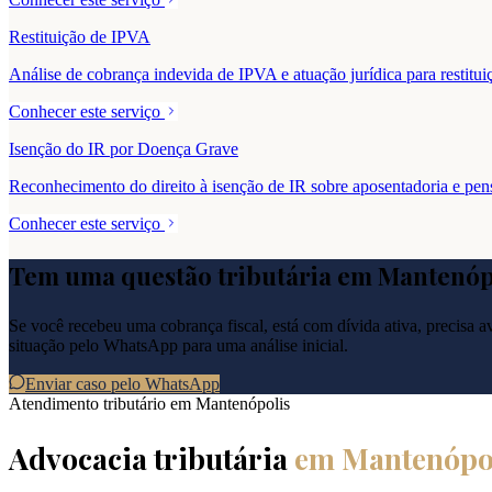
Restituição de IPVA
Análise de cobrança indevida de IPVA e atuação jurídica para resti
Conhecer este serviço
Isenção do IR por Doença Grave
Reconhecimento do direito à isenção de IR sobre aposentadoria e pe
Conhecer este serviço
Tem uma questão tributária em
Mantenóp
Se você recebeu uma cobrança fiscal, está com dívida ativa, precisa ava
situação pelo WhatsApp para uma análise inicial.
Enviar caso pelo WhatsApp
Atendimento tributário em
Mantenópolis
Advocacia tributária
em
Mantenópo