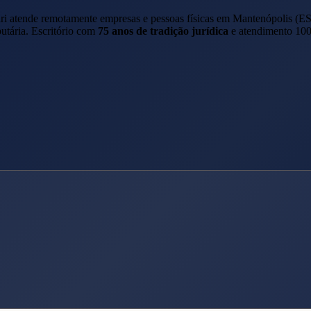
ari atende remotamente empresas e pessoas físicas em
Mantenópolis
(
E
butária. Escritório com
75 anos de tradição jurídica
e atendimento 100