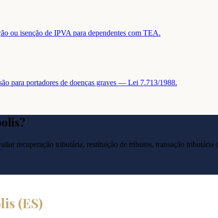
tuição ou isenção de IPVA para dependentes com TEA.
nsão para portadores de doenças graves — Lei 7.713/1988.
olis
?
liar recuperação tributária, restituição de tributos, transação tributár
lis
(
ES
)