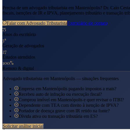
Precisa de um advogado tributarista em
Mantenópolis
? Dr. Caio Cest
fiscais, isenções de IR e IPVA, planejamento tributário e transação tri
Falar com Advogado Tributarista
Formulário de contato
75
Anos do escritório
3ª
Geração de advogados
27
Estados atendidos
100%
Remoto & digital
Advogado tributarista em
Mantenópolis
— situações frequentes
Empresa em Mantenópolis pagando impostos a mais?
Recebeu auto de infração ou execução fiscal?
Comprou imóvel em Mantenópolis e quer revisar o ITBI?
Dependente com TEA com direito à isenção de IPVA?
Portador de doença grave com IR retido na fonte?
Dívida ativa ou transação tributária em ES?
Solicitar análise inicial