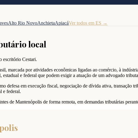
aves
Alto Rio Novo
Anchieta
Apiacá
Ver todos em
ES
→
butário local
 escritório Cestari.
sil, marcada por atividades econômicas ligadas ao comércio, à indústria,
, estadual e federal que podem exigir a atuação de um advogado tribut
o defesa em execução fiscal, negociação de dívida ativa, transação tri
 e federal.
uintes de Mantenópolis de forma remota, em demandas tributárias perante 
polis