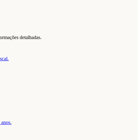
formações detalhadas.
scal.
 anos.