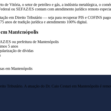
o de Vitória, o setor de petróleo e gás, a indústria metalúrgica, o com
 Federal ou SEFAZ/ES contam com atendimento jurídico remoto especiali
ntação em Direito Tributário — seja para recuperar PIS e COFINS pago
75 anos de tradição jurídica e atendimento 100% digital.
s em
Mantenópolis
FAZ/ES ou prefeitura de Mantenópolis
imos 5 anos
ularização de dívidas
s
resas em Mantenópolis
reito Tributário. A atuação do Dr. Caio Cestari em
Mantenópolis
é remot