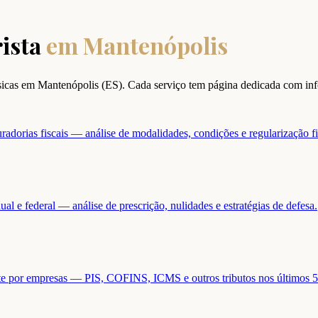
ista
em
Mantenópolis
ísicas em
Mantenópolis
(
ES
). Cada serviço tem página dedicada com in
adorias fiscais — análise de modalidades, condições e regularização fi
ual e federal — análise de prescrição, nulidades e estratégias de defesa.
ente por empresas — PIS, COFINS, ICMS e outros tributos nos últimos 5