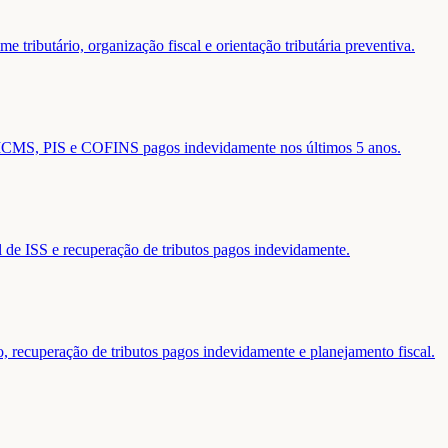
 tributário, organização fiscal e orientação tributária preventiva.
de ICMS, PIS e COFINS pagos indevidamente nos últimos 5 anos.
al de ISS e recuperação de tributos pagos indevidamente.
o, recuperação de tributos pagos indevidamente e planejamento fiscal.