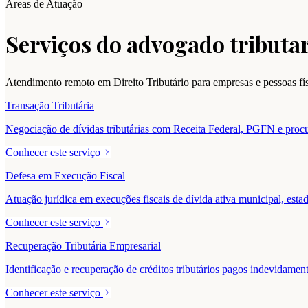
Áreas de Atuação
Serviços do advogado tributar
Atendimento remoto em Direito Tributário para empresas e pessoas f
Transação Tributária
Negociação de dívidas tributárias com Receita Federal, PGFN e procur
Conhecer este serviço
Defesa em Execução Fiscal
Atuação jurídica em execuções fiscais de dívida ativa municipal, estad
Conhecer este serviço
Recuperação Tributária Empresarial
Identificação e recuperação de créditos tributários pagos indevidam
Conhecer este serviço