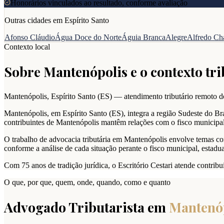
Honorários vinculados ao resultado, conforme avaliação
Outras cidades em
Espírito Santo
Afonso Cláudio
Água Doce do Norte
Águia Branca
Alegre
Alfredo Ch
Contexto local
Sobre
Mantenópolis
e o contexto tri
Mantenópolis
,
Espírito Santo
(
ES
) — atendimento tributário remoto do
Mantenópolis, em Espírito Santo (ES), integra a região Sudeste do Bra
contribuintes de Mantenópolis mantêm relações com o fisco municipal
O trabalho de advocacia tributária em Mantenópolis envolve temas com
conforme a análise de cada situação perante o fisco municipal, estadual
Com 75 anos de tradição jurídica, o Escritório Cestari atende contrib
O que, por que, quem, onde, quando, como e quanto
Advogado Tributarista em
Mantenó