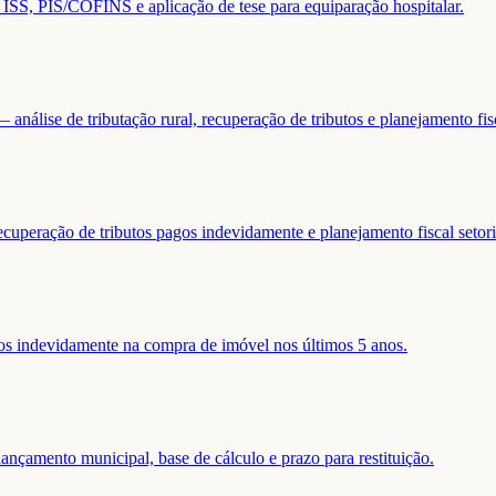
de ISS, PIS/COFINS e aplicação de tese para equiparação hospitalar.
análise de tributação rural, recuperação de tributos e planejamento fis
ecuperação de tributos pagos indevidamente e planejamento fiscal setori
gos indevidamente na compra de imóvel nos últimos 5 anos.
nçamento municipal, base de cálculo e prazo para restituição.