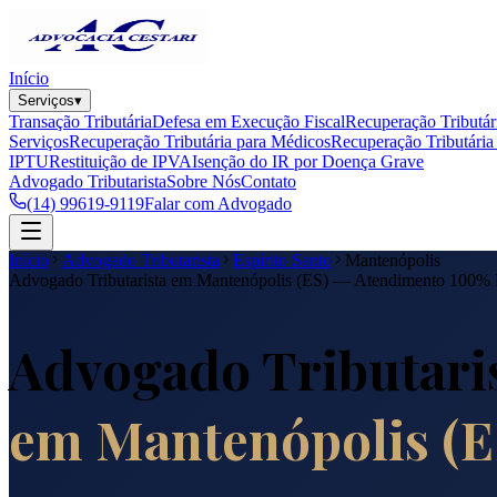
Início
Serviços
▾
Transação Tributária
Defesa em Execução Fiscal
Recuperação Tributár
Serviços
Recuperação Tributária para Médicos
Recuperação Tributária 
IPTU
Restituição de IPVA
Isenção do IR por Doença Grave
Advogado Tributarista
Sobre Nós
Contato
(14) 99619-9119
Falar com Advogado
Início
Advogado Tributarista
Espírito Santo
Mantenópolis
Advogado Tributarista em
Mantenópolis
(
ES
) — Atendimento 100%
Advogado Tributari
em
Mantenópolis
(
E