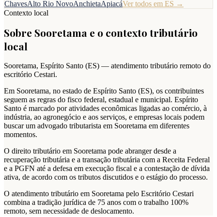
Chaves
Alto Rio Novo
Anchieta
Apiacá
Ver todos em
ES
→
Contexto local
Sobre
Sooretama
e o contexto tributário
local
Sooretama
,
Espírito Santo
(
ES
) — atendimento tributário remoto do
escritório Cestari.
Em Sooretama, no estado de Espírito Santo (ES), os contribuintes
seguem as regras do fisco federal, estadual e municipal. Espírito
Santo é marcado por atividades econômicas ligadas ao comércio, à
indústria, ao agronegócio e aos serviços, e empresas locais podem
buscar um advogado tributarista em Sooretama em diferentes
momentos.
O direito tributário em Sooretama pode abranger desde a
recuperação tributária e a transação tributária com a Receita Federal
e a PGFN até a defesa em execução fiscal e a contestação de dívida
ativa, de acordo com os tributos discutidos e o estágio do processo.
O atendimento tributário em Sooretama pelo Escritório Cestari
combina a tradição jurídica de 75 anos com o trabalho 100%
remoto, sem necessidade de deslocamento.