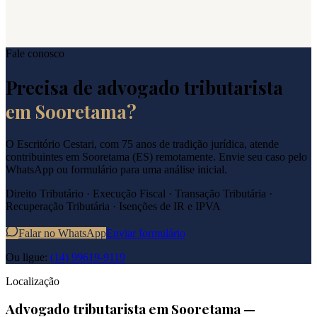
Fale conosco
Precisa de advogado tributarista
em
Sooretama
?
O Escritório Cestari, com 75 anos de tradição jurídica, atende
contribuintes em
Sooretama
(
ES
) remotamente. Envie seu caso pelo
WhatsApp ou formulário para uma análise inicial.
Direito Tributário · Execução Fiscal · Transação Tributária ·
Recuperação Tributária · Isenções de IR e IPVA
Falar no WhatsApp
Enviar formulário
Ou ligue:
(14) 99619-9119
Localização
Advogado tributarista em
Sooretama
—