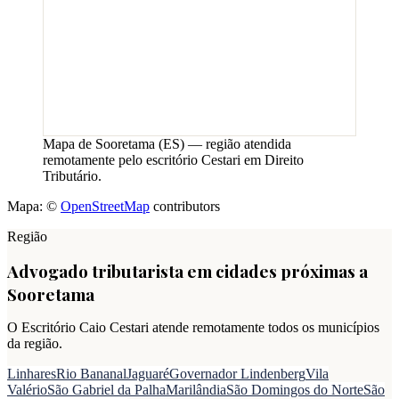
Mapa de
Sooretama
(
ES
) — região atendida
remotamente pelo escritório Cestari em Direito
Tributário.
Mapa: ©
OpenStreetMap
contributors
Região
Advogado tributarista em cidades próximas a
Sooretama
O Escritório Caio Cestari atende remotamente todos os municípios
da região.
Linhares
Rio Bananal
Jaguaré
Governador Lindenberg
Vila
Valério
São Gabriel da Palha
Marilândia
São Domingos do Norte
São