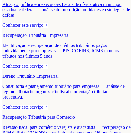
Atuação jurídica em execuções fiscais de dívida ativa municipal,
estadual e federal — análise de prescrição, nulidades e estratégias de
defesa.
Conhecer este serviço
Recuperação Tributária Empresarial
Identificação e recuperação de créditos tributários pagos
indevidamente por empresas — PIS, COFINS, ICMS e outros
tributos nos últimos 5 anos.
Conhecer este serviço
Direito Tributário Empresarial
Consultoria e planejamento tributário para empresas — análise de
regime tributário, organização fiscal e orientação tributária
preventiva.
Conhecer este serviço
Recuperação Tributária para Comércio
Revisão fiscal para comércio varejista e atacadista — recuperação de
ICMS, PIS e COFINS pagos indevidamente nos últimos 5 anos.