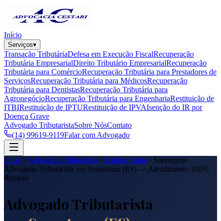
Início
Serviços
▾
Transação Tributária
Defesa em Execução Fiscal
Recuperação
Tributária Empresarial
Direito Tributário Empresarial
Recuperação
Tributária para Comércio
Recuperação Tributária para Prestadores de
Serviços
Recuperação Tributária para Médicos
Recuperação
Tributária para Dentistas
Recuperação Tributária para
Agronegócio
Recuperação Tributária para Engenharia
Restituição de
ITBI
Restituição de IPTU
Restituição de IPVA
Isenção do IR por
Doença Grave
Advogado Tributarista
Sobre Nós
Contato
(14) 99619-9119
Falar com Advogado
Início
Advogado Tributarista
Espírito Santo
Sooretama
Advogado Tributarista em
Sooretama
(
ES
) — Atendimento 100%
Remoto
Advogado Tributarista