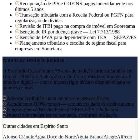
Recuperação de PIS e COFINS pagos indevidamente nos
últimos 5 anos
Transação tributária com a Receita Federal ou PGFN para
regularização de dívidas
Revisão de ITBI pago na compra de imóvel em Sooretama
Isenção de IR por doença grave — Lei 7.713/1988
Isenção de IPVA para dependente com TEA — SEFAZ/ES
Planejamento tributário e escolha de regime fiscal para
empresas em Sooretama
75 anos de tradição jurídica
O Escritório Cestari reúne 75 anos de tradição jurídica familiar em
Direito Tributário. A atuação do Dr. Caio Cestari em
Sooretama
é
remota e digital — com o mesmo rigor técnico disponível para os
grandes centros.
Advocacia tributária para empresas e pessoas físicas
Atendimento 100% remoto — sem necessidade de deslocamento
Petições junto à Receita Federal, SEFAZ/ES e Judiciário
Honorários vinculados ao resultado, conforme avaliação
Outras cidades em
Espírito Santo
Afonso Cláudio
Água Doce do Norte
Águia Branca
Alegre
Alfredo