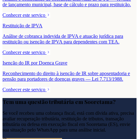
de lançamento municipal, base de cálculo e prazo para restituição.
Conhecer este serviço
Restituição de IPVA
Análise de cobrança indevida de IPVA e atuação jurídica para
restituição ou isenção de IPVA para dependentes com TEA.
Conhecer este serviço
Isenção do IR por Doença Grave
Reconhecimento do direito à isenção de IR sobre aposentadoria e
pensão para portadores de doenças graves — Lei 7.713/1988.
Conhecer este serviço
Tem uma questão tributária em
Sooretama
?
Se você recebeu uma cobrança fiscal, está com dívida ativa, precisa
avaliar recuperação tributária, restituição de tributos, transação
tributária ou defesa em execução fiscal em
Sooretama
(
ES
), envie
sua situação pelo WhatsApp para uma análise inicial.