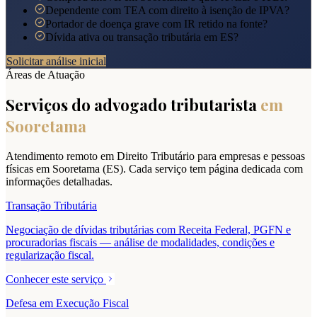
Dependente com TEA com direito à isenção de IPVA?
Portador de doença grave com IR retido na fonte?
Dívida ativa ou transação tributária em ES?
Solicitar análise inicial
Áreas de Atuação
Serviços do advogado tributarista
em
Sooretama
Atendimento remoto em Direito Tributário para empresas e pessoas
físicas em
Sooretama
(
ES
). Cada serviço tem página dedicada com
informações detalhadas.
Transação Tributária
Negociação de dívidas tributárias com Receita Federal, PGFN e
procuradorias fiscais — análise de modalidades, condições e
regularização fiscal.
Conhecer este serviço
Defesa em Execução Fiscal