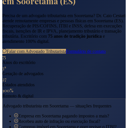
em
Sooretama
(
ES
)
Precisa de um advogado tributarista em
Sooretama
? Dr. Caio Cestari
atende remotamente empresas e pessoas físicas em
Sooretama
(
ES
).
Recuperação de PIS/COFINS, ITBI e INSS, defesa em execuções
fiscais, isenções de IR e IPVA, planejamento tributário e transação
tributária. Escritório com
75 anos de tradição jurídica
e
atendimento 100% digital.
Falar com Advogado Tributarista
Formulário de contato
75
Anos do escritório
3ª
Geração de advogados
27
Estados atendidos
100%
Remoto & digital
Advogado tributarista em
Sooretama
— situações frequentes
Empresa em Sooretama pagando impostos a mais?
Recebeu auto de infração ou execução fiscal?
Comprou imóvel em Sooretama e quer revisar o ITBI?