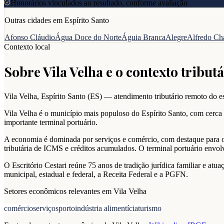
Honorários vinculados ao resultado, conforme avaliação
Outras cidades em
Espírito Santo
Afonso Cláudio
Água Doce do Norte
Águia Branca
Alegre
Alfredo Ch
Contexto local
Sobre
Vila Velha
e o contexto tributá
Vila Velha
,
Espírito Santo
(
ES
) — atendimento tributário remoto do es
Vila Velha é o município mais populoso do Espírito Santo, com cerca
importante terminal portuário.
A economia é dominada por serviços e comércio, com destaque para o 
tributária de ICMS e créditos acumulados. O terminal portuário envol
O Escritório Cestari reúne 75 anos de tradição jurídica familiar e a
municipal, estadual e federal, a Receita Federal e a PGFN.
Setores econômicos relevantes em
Vila Velha
comércio
serviços
porto
indústria alimentícia
turismo