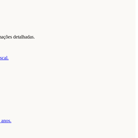
mações detalhadas.
scal.
 anos.