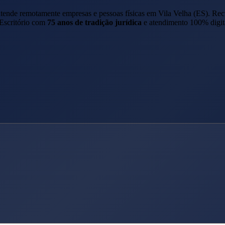
 atende remotamente empresas e pessoas físicas em
Vila Velha
(
ES
). Re
 Escritório com
75 anos de tradição jurídica
e atendimento 100% digit