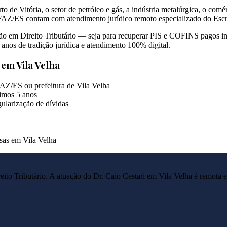
o de Vitória, o setor de petróleo e gás, a indústria metalúrgica, o com
FAZ/ES contam com atendimento jurídico remoto especializado do Escri
ação em Direito Tributário — seja para recuperar PIS e COFINS pagos 
anos de tradição jurídica e atendimento 100% digital.
s em
Vila Velha
AZ/ES ou prefeitura de Vila Velha
imos 5 anos
ularização de dívidas
esas em Vila Velha
reito Tributário. A atuação do Dr. Caio Cestari em
Vila Velha
é remota e