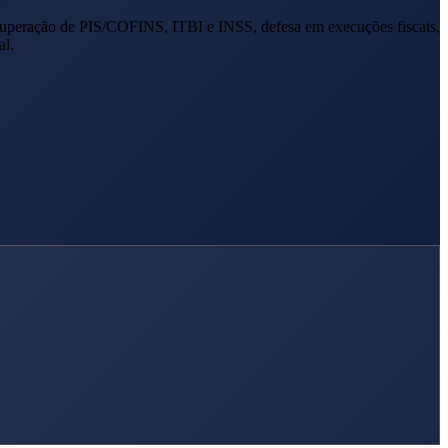
cuperação de PIS/COFINS, ITBI e INSS, defesa em execuções fiscais,
al.