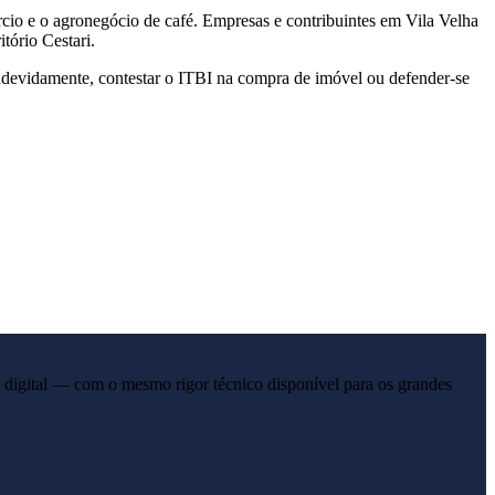
ércio e o agronegócio de café. Empresas e contribuintes em Vila Velha
tório Cestari.
indevidamente, contestar o ITBI na compra de imóvel ou defender-se
 digital — com o mesmo rigor técnico disponível para os grandes