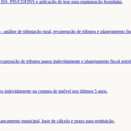
de ISS, PIS/COFINS e aplicação de tese para equiparação hospitalar.
análise de tributação rural, recuperação de tributos e planejamento fis
ecuperação de tributos pagos indevidamente e planejamento fiscal setori
gos indevidamente na compra de imóvel nos últimos 5 anos.
nçamento municipal, base de cálculo e prazo para restituição.