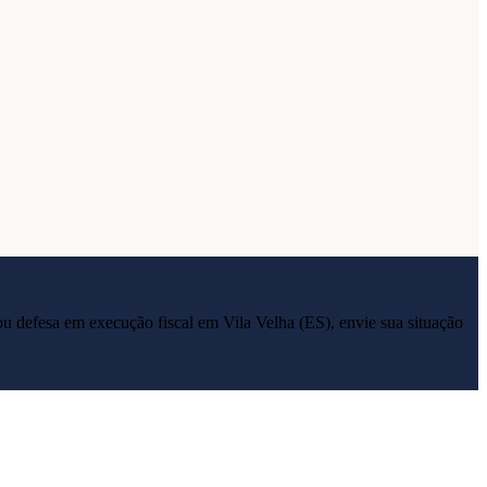
ia ou defesa em execução fiscal em
Vila Velha
(
ES
), envie sua situação