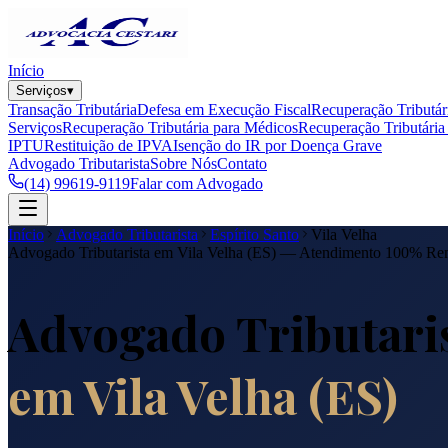
Início
Serviços
▾
Transação Tributária
Defesa em Execução Fiscal
Recuperação Tributár
Serviços
Recuperação Tributária para Médicos
Recuperação Tributária 
IPTU
Restituição de IPVA
Isenção do IR por Doença Grave
Advogado Tributarista
Sobre Nós
Contato
(14) 99619-9119
Falar com Advogado
Início
Advogado Tributarista
Espírito Santo
Vila Velha
Advogado Tributarista em
Vila Velha
(
ES
) — Atendimento 100% Re
Advogado Tributari
em
Vila Velha
(
ES
)