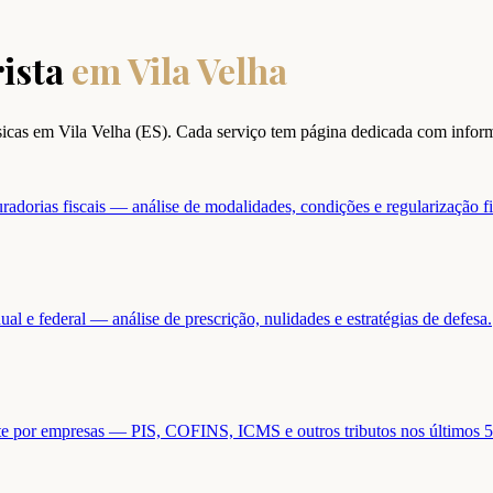
ista
em
Vila Velha
ísicas em
Vila Velha
(
ES
). Cada serviço tem página dedicada com infor
adorias fiscais — análise de modalidades, condições e regularização fi
ual e federal — análise de prescrição, nulidades e estratégias de defesa.
ente por empresas — PIS, COFINS, ICMS e outros tributos nos últimos 5