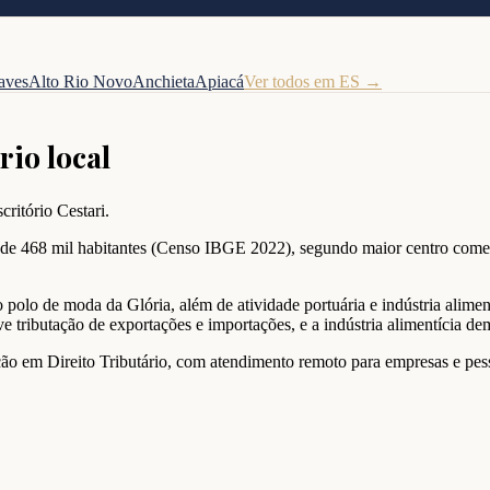
aves
Alto Rio Novo
Anchieta
Apiacá
Ver todos em
ES
→
rio local
critório Cestari.
 de 468 mil habitantes (Censo IBGE 2022), segundo maior centro comer
polo de moda da Glória, além de atividade portuária e indústria alime
ve tributação de exportações e importações, e a indústria alimentícia 
tuação em Direito Tributário, com atendimento remoto para empresas e pe