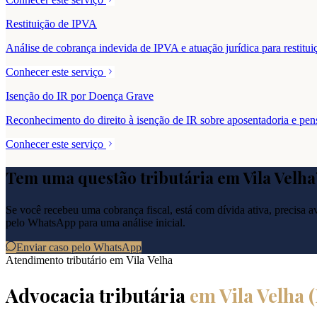
Restituição de IPVA
Análise de cobrança indevida de IPVA e atuação jurídica para resti
Conhecer este serviço
Isenção do IR por Doença Grave
Reconhecimento do direito à isenção de IR sobre aposentadoria e pe
Conhecer este serviço
Tem uma questão tributária em
Vila Velha
Se você recebeu uma cobrança fiscal, está com dívida ativa, precisa ava
pelo WhatsApp para uma análise inicial.
Enviar caso pelo WhatsApp
Atendimento tributário em
Vila Velha
Advocacia tributária
em
Vila Velha
(