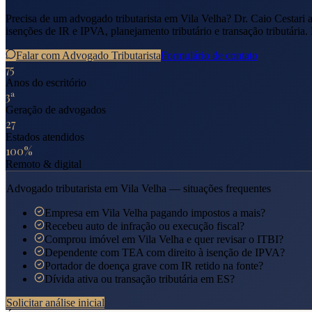
Precisa de um advogado tributarista em
Vila Velha
? Dr. Caio Cestari
isenções de IR e IPVA, planejamento tributário e transação tributária.
Falar com Advogado Tributarista
Formulário de contato
75
Anos do escritório
3ª
Geração de advogados
27
Estados atendidos
100%
Remoto & digital
Advogado tributarista em
Vila Velha
— situações frequentes
Empresa em Vila Velha pagando impostos a mais?
Recebeu auto de infração ou execução fiscal?
Comprou imóvel em Vila Velha e quer revisar o ITBI?
Dependente com TEA com direito à isenção de IPVA?
Portador de doença grave com IR retido na fonte?
Dívida ativa ou transação tributária em ES?
Solicitar análise inicial