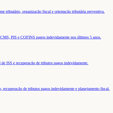
 tributário, organização fiscal e orientação tributária preventiva.
de ICMS, PIS e COFINS pagos indevidamente nos últimos 5 anos.
al de ISS e recuperação de tributos pagos indevidamente.
o, recuperação de tributos pagos indevidamente e planejamento fiscal.