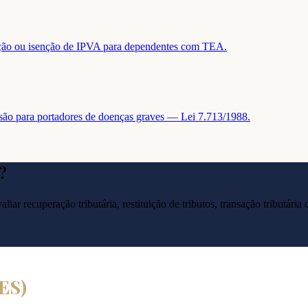
tuição ou isenção de IPVA para dependentes com TEA.
nsão para portadores de doenças graves — Lei 7.713/1988.
?
liar recuperação tributária, restituição de tributos, transação tributár
ES
)