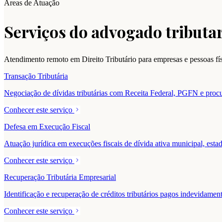
Áreas de Atuação
Serviços do advogado tributar
Atendimento remoto em Direito Tributário para empresas e pessoas f
Transação Tributária
Negociação de dívidas tributárias com Receita Federal, PGFN e procur
Conhecer este serviço
Defesa em Execução Fiscal
Atuação jurídica em execuções fiscais de dívida ativa municipal, estad
Conhecer este serviço
Recuperação Tributária Empresarial
Identificação e recuperação de créditos tributários pagos indevidam
Conhecer este serviço