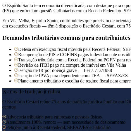
O Espírito Santo tem economia diversificada, com destaque para o port
(ES) que enfrentam questões tributárias com a Receita Federal ou SE
Em Vila Velha, Espírito Santo, contribuintes que precisam de orient
em execuções fiscais — têm à disposição o Escritório Cestari, com 75 
Demandas tributárias comuns para contribuinte
Defesa em execução fiscal movida pela Receita Federal, SEF
Recuperação de PIS e COFINS pagos indevidamente nos últ
Transação tributária com a Receita Federal ou PGFN para reg
Revisão de ITBI pago na compra de imóvel em Vila Velha
Isenção de IR por doença grave — Lei 7.713/1988
Isenção de IPVA para dependente com TEA — SEFAZ/ES
Planejamento tributário e escolha de regime fiscal para empr
75 anos de tradição jurídica
O Escritório Cestari reúne 75 anos de tradição jurídica familiar em Di
centros.
Advocacia tributária para empresas e pessoas físicas
Atendimento 100% remoto — sem necessidade de deslocamento
Petições junto à Receita Federal, SEFAZ/ES e Judiciário