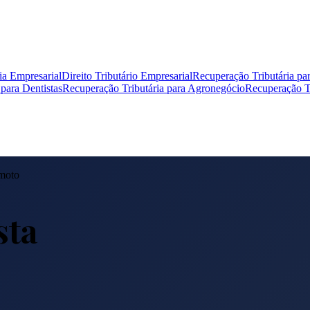
ia Empresarial
Direito Tributário Empresarial
Recuperação Tributária pa
para Dentistas
Recuperação Tributária para Agronegócio
Recuperação Tr
moto
sta