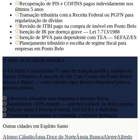
Recuperação de PIS e COFINS pagos indevidamente nos
últimos 5 anos
Transação tributária com a Receita Federal ou PGFN para
regularização de dívidas
Revisão de ITBI pago na compra de imóvel em Ponto Belo
Isenção de IR por doença grave — Lei 7.713/1988
Isenção de IPVA para dependente com TEA — SEFAZ/ES
Planejamento tributário e escolha de regime fiscal para
empresas em Ponto Belo
75 anos de tradição jurídica
O Escritório Cestari reúne 75 anos de tradição jurídica familiar em
Direito Tributário. A atuação do Dr. Caio Cestari em
Ponto Belo
é
remota e digital — com o mesmo rigor técnico disponível para os
grandes centros.
Advocacia tributária para empresas e pessoas físicas
Atendimento 100% remoto — sem necessidade de deslocamento
Petições junto à Receita Federal, SEFAZ/ES e Judiciário
Honorários vinculados ao resultado, conforme avaliação
Outras cidades em
Espírito Santo
Afonso Cláudio
Água Doce do Norte
Águia Branca
Alegre
Alfredo