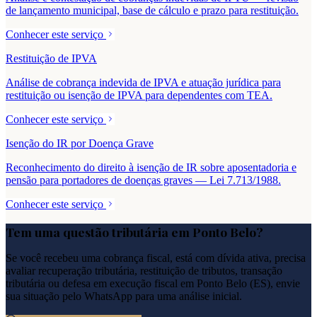
de lançamento municipal, base de cálculo e prazo para restituição.
Conhecer este serviço
Restituição de IPVA
Análise de cobrança indevida de IPVA e atuação jurídica para
restituição ou isenção de IPVA para dependentes com TEA.
Conhecer este serviço
Isenção do IR por Doença Grave
Reconhecimento do direito à isenção de IR sobre aposentadoria e
pensão para portadores de doenças graves — Lei 7.713/1988.
Conhecer este serviço
Tem uma questão tributária em
Ponto Belo
?
Se você recebeu uma cobrança fiscal, está com dívida ativa, precisa
avaliar recuperação tributária, restituição de tributos, transação
tributária ou defesa em execução fiscal em
Ponto Belo
(
ES
), envie
sua situação pelo WhatsApp para uma análise inicial.