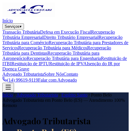
Início
Serviços
▾
Transação Tributária
Defesa em Execução Fiscal
Recuperação
Tributária Empresarial
Direito Tributário Empresarial
Recuperação
Tributária para Comércio
Recuperação Tributária para Prestadores de
Serviços
Recuperação Tributária para Médicos
Recuperação
Tributária para Dentistas
Recuperação Tributária para
Agronegócio
Recuperação Tributária para Engenharia
Restituição de
ITBI
Restituição de IPTU
Restituição de IPVA
Isenção do IR por
Doença Grave
Advogado Tributarista
Sobre Nós
Contato
(14) 99619-9119
Falar com Advogado
Início
Advogado Tributarista
Espírito Santo
Ponto Belo
Advogado Tributarista em
Ponto Belo
(
ES
) — Atendimento 100%
Remoto
Advogado Tributarista