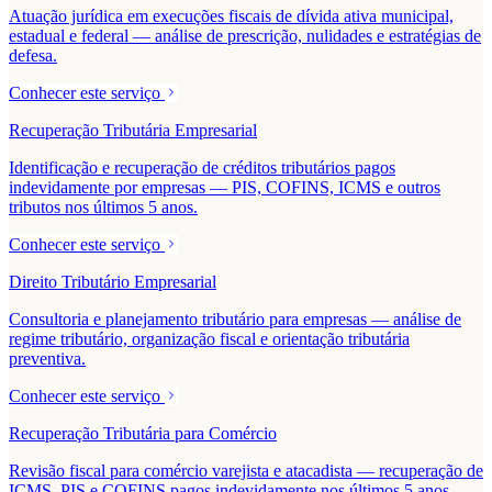
Atuação jurídica em execuções fiscais de dívida ativa municipal,
estadual e federal — análise de prescrição, nulidades e estratégias de
defesa.
Conhecer este serviço
Recuperação Tributária Empresarial
Identificação e recuperação de créditos tributários pagos
indevidamente por empresas — PIS, COFINS, ICMS e outros
tributos nos últimos 5 anos.
Conhecer este serviço
Direito Tributário Empresarial
Consultoria e planejamento tributário para empresas — análise de
regime tributário, organização fiscal e orientação tributária
preventiva.
Conhecer este serviço
Recuperação Tributária para Comércio
Revisão fiscal para comércio varejista e atacadista — recuperação de
ICMS, PIS e COFINS pagos indevidamente nos últimos 5 anos.