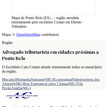
Mapa de
Ponto Belo
(
ES
) — região atendida
remotamente pelo escritório Cestari em Direito
Tributário.
Mapa: ©
OpenStreetMap
contributors
Região
Advogado tributarista em cidades próximas a
Ponto Belo
O Escritório Caio Cestari atende remotamente todos os municípios
da região.
Mucurici
Montanha
Nanuque
(
MG
)
Ecoporanga
Pinheiros
Serra dos
Aimorés
(
MG
)
Boa Esperança
Carlos Chagas
(
MG
)
Vila
Pavão
Ataléia
(
MG
)