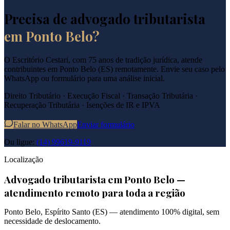
Precisa de advogado tributarista
em
Ponto Belo
?
O Escritório Cestari, com 75 anos de tradição jurídica, atende
contribuintes em
Ponto Belo
(
ES
) remotamente. Envie seu caso pelo
WhatsApp ou formulário para uma análise inicial.
Direito Tributário · Execução Fiscal · Transação Tributária ·
Recuperação Tributária · Isenções de IR e IPVA
Falar no WhatsApp
Enviar formulário
Ou ligue:
(14) 99619-9119
Localização
Advogado tributarista em
Ponto Belo
—
atendimento remoto para toda a região
Ponto Belo
,
Espírito Santo
(
ES
) — atendimento 100% digital, sem
necessidade de deslocamento.