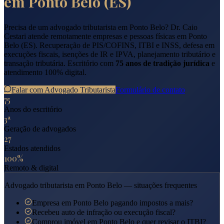
em
Ponto Belo
(
ES
)
Precisa de um advogado tributarista em
Ponto Belo
? Dr. Caio
Cestari atende remotamente empresas e pessoas físicas em
Ponto
Belo
(
ES
). Recuperação de PIS/COFINS, ITBI e INSS, defesa em
execuções fiscais, isenções de IR e IPVA, planejamento tributário e
transação tributária. Escritório com
75 anos de tradição jurídica
e
atendimento 100% digital.
Falar com Advogado Tributarista
Formulário de contato
75
Anos do escritório
3ª
Geração de advogados
27
Estados atendidos
100%
Remoto & digital
Advogado tributarista em
Ponto Belo
— situações frequentes
Empresa em Ponto Belo pagando impostos a mais?
Recebeu auto de infração ou execução fiscal?
Comprou imóvel em Ponto Belo e quer revisar o ITBI?