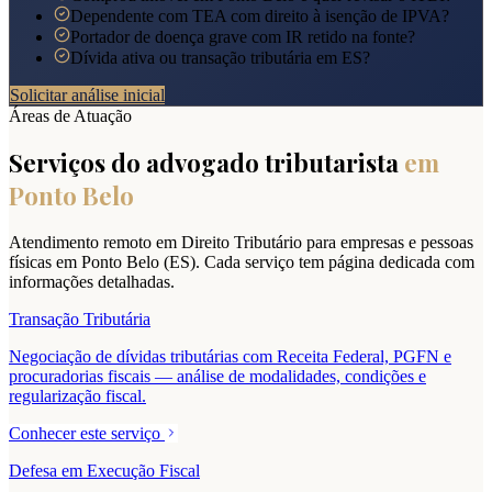
Dependente com TEA com direito à isenção de IPVA?
Portador de doença grave com IR retido na fonte?
Dívida ativa ou transação tributária em ES?
Solicitar análise inicial
Áreas de Atuação
Serviços do advogado tributarista
em
Ponto Belo
Atendimento remoto em Direito Tributário para empresas e pessoas
físicas em
Ponto Belo
(
ES
). Cada serviço tem página dedicada com
informações detalhadas.
Transação Tributária
Negociação de dívidas tributárias com Receita Federal, PGFN e
procuradorias fiscais — análise de modalidades, condições e
regularização fiscal.
Conhecer este serviço
Defesa em Execução Fiscal