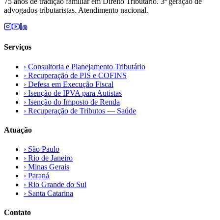
75 anos de tradição familiar em Direito Tributário. 3ª geração de
advogados tributaristas. Atendimento nacional.
Serviços
›
Consultoria e Planejamento Tributário
›
Recuperação de PIS e COFINS
›
Defesa em Execução Fiscal
›
Isenção de IPVA para Autistas
›
Isenção do Imposto de Renda
›
Recuperação de Tributos — Saúde
Atuação
›
São Paulo
›
Rio de Janeiro
›
Minas Gerais
›
Paraná
›
Rio Grande do Sul
›
Santa Catarina
Contato