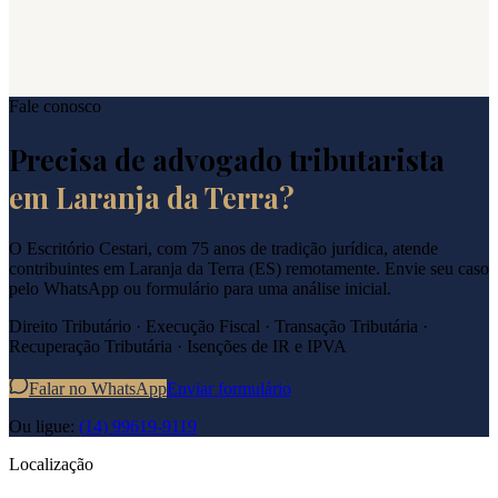
Fale conosco
Precisa de advogado tributarista
em
Laranja da Terra
?
O Escritório Cestari, com 75 anos de tradição jurídica, atende
contribuintes em
Laranja da Terra
(
ES
) remotamente. Envie seu caso
pelo WhatsApp ou formulário para uma análise inicial.
Direito Tributário · Execução Fiscal · Transação Tributária ·
Recuperação Tributária · Isenções de IR e IPVA
Falar no WhatsApp
Enviar formulário
Ou ligue:
(14) 99619-9119
Localização