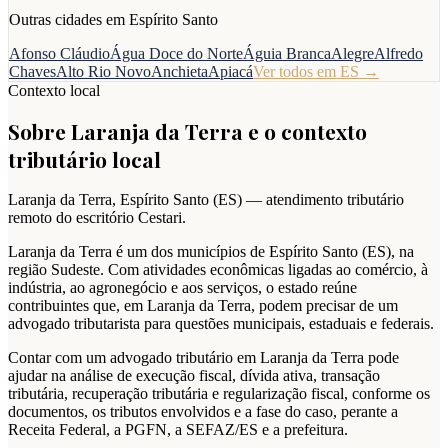
Outras cidades em
Espírito Santo
Afonso Cláudio
Água Doce do Norte
Águia Branca
Alegre
Alfredo
Chaves
Alto Rio Novo
Anchieta
Apiacá
Ver todos em
ES
→
Contexto local
Sobre
Laranja da Terra
e o contexto
tributário local
Laranja da Terra
,
Espírito Santo
(
ES
) — atendimento tributário
remoto do escritório Cestari.
Laranja da Terra é um dos municípios de Espírito Santo (ES), na
região Sudeste. Com atividades econômicas ligadas ao comércio, à
indústria, ao agronegócio e aos serviços, o estado reúne
contribuintes que, em Laranja da Terra, podem precisar de um
advogado tributarista para questões municipais, estaduais e federais.
Contar com um advogado tributário em Laranja da Terra pode
ajudar na análise de execução fiscal, dívida ativa, transação
tributária, recuperação tributária e regularização fiscal, conforme os
documentos, os tributos envolvidos e a fase do caso, perante a
Receita Federal, a PGFN, a SEFAZ/ES e a prefeitura.