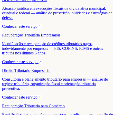
Atuação jurídica em execuções fiscais de dívida ativa municipal,
estadual e federal — análise de prescrição, nulidades e estratégias de
defesa.
Conhecer este serviço
Recuperação Tributária Empresarial
Identificação e recuperação de créditos tributários pagos
indevidamente por empresas — PIS, COFINS, ICMS e outros
tributos nos últimos 5 anos.
Conhecer este serviço
Direito Tributário Empresarial
Consultoria e planejamento tributário para empresas — análise de
regime tributário, organização fiscal e orientação tributária
preventiva.
Conhecer este serviço
Recuperação Tributária para Comércio
Revisão fiscal para comércio varejista e atacadista — recuperação de