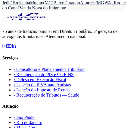
Jetibá
Brejetuba
Mutum
(
MG
)
Baixo Guandu
Aimorés
(
MG
)
São Roque
do Canaã
Venda Nova do Imigrante
75 anos de tradição familiar em Direito Tributário. 3ª geração de
advogados tributaristas. Atendimento nacional.
Serviços
›
Consultoria e Planejamento Tributário
›
Recuperação de PIS e COFINS
›
Defesa em Execução Fiscal
›
Isenção de IPVA para Autistas
›
Isenção do Imposto de Renda
›
Recuperação de Tributos — Saúde
Atuação
›
São Paulo
›
Rio de Janeiro
›
Minas Gerais