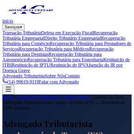
Início
Serviços
▾
Transação Tributária
Defesa em Execução Fiscal
Recuperação
Tributária Empresarial
Direito Tributário Empresarial
Recuperação
Tributária para Comércio
Recuperação Tributária para Prestadores de
Serviços
Recuperação Tributária para Médicos
Recuperação
Tributária para Dentistas
Recuperação Tributária para
Agronegócio
Recuperação Tributária para Engenharia
Restituição de
ITBI
Restituição de IPTU
Restituição de IPVA
Isenção do IR por
Doença Grave
Advogado Tributarista
Sobre Nós
Contato
(14) 99619-9119
Falar com Advogado
Início
Advogado Tributarista
Espírito Santo
Laranja da Terra
Advogado Tributarista em
Laranja da Terra
(
ES
) — Atendimento
100% Remoto
Advogado Tributarista