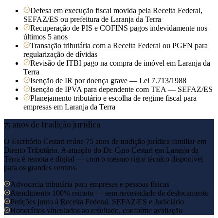
Defesa em execução fiscal movida pela Receita Federal,
SEFAZ/ES ou prefeitura de Laranja da Terra
Recuperação de PIS e COFINS pagos indevidamente nos
últimos 5 anos
Transação tributária com a Receita Federal ou PGFN para
regularização de dívidas
Revisão de ITBI pago na compra de imóvel em Laranja da
Terra
Isenção de IR por doença grave — Lei 7.713/1988
Isenção de IPVA para dependente com TEA — SEFAZ/ES
Planejamento tributário e escolha de regime fiscal para
empresas em Laranja da Terra
75 anos de tradição jurídica
O Escritório Cestari reúne 75 anos de tradição jurídica familiar em
Direito Tributário. A atuação do Dr. Caio Cestari em
Laranja da
Terra
é remota e digital — com o mesmo rigor técnico disponível
para os grandes centros.
Advocacia tributária para empresas e pessoas físicas
Atendimento 100% remoto — sem necessidade de deslocamento
Petições junto à Receita Federal, SEFAZ/ES e Judiciário
Honorários vinculados ao resultado, conforme avaliação