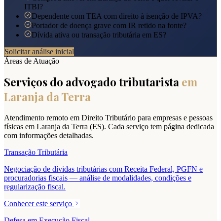
ITBI?
Dependente com TEA com direito à isenção de IPVA?
Portador de doença grave com IR retido na fonte?
Dívida ativa ou transação tributária em ES?
Solicitar análise inicial
Áreas de Atuação
Serviços do advogado tributarista
em
Laranja da Terra
Atendimento remoto em Direito Tributário para empresas e pessoas
físicas em
Laranja da Terra
(
ES
). Cada serviço tem página dedicada
com informações detalhadas.
Transação Tributária
Negociação de dívidas tributárias com Receita Federal, PGFN e
procuradorias fiscais — análise de modalidades, condições e
regularização fiscal.
Conhecer este serviço
Defesa em Execução Fiscal