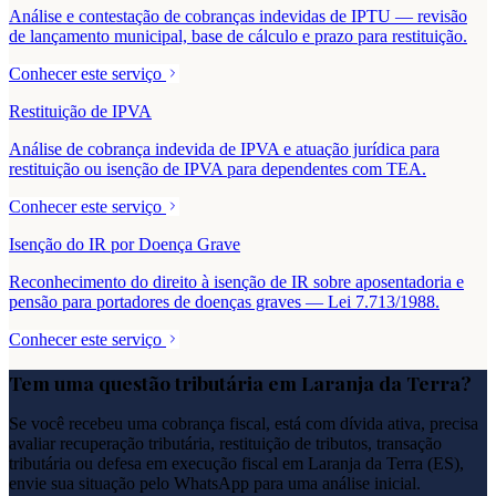
Análise e contestação de cobranças indevidas de IPTU — revisão
de lançamento municipal, base de cálculo e prazo para restituição.
Conhecer este serviço
Restituição de IPVA
Análise de cobrança indevida de IPVA e atuação jurídica para
restituição ou isenção de IPVA para dependentes com TEA.
Conhecer este serviço
Isenção do IR por Doença Grave
Reconhecimento do direito à isenção de IR sobre aposentadoria e
pensão para portadores de doenças graves — Lei 7.713/1988.
Conhecer este serviço
Tem uma questão tributária em
Laranja da Terra
?
Se você recebeu uma cobrança fiscal, está com dívida ativa, precisa
avaliar recuperação tributária, restituição de tributos, transação
tributária ou defesa em execução fiscal em
Laranja da Terra
(
ES
),
envie sua situação pelo WhatsApp para uma análise inicial.