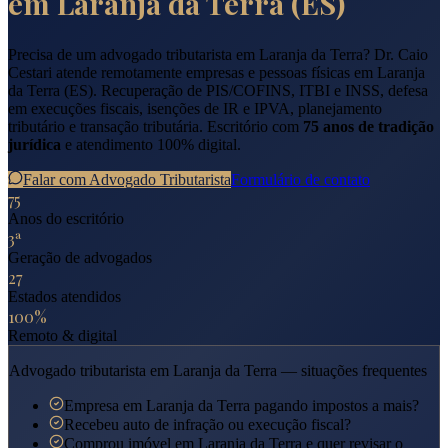
em
Laranja da Terra
(
ES
)
Precisa de um advogado tributarista em
Laranja da Terra
? Dr. Caio
Cestari atende remotamente empresas e pessoas físicas em
Laranja
da Terra
(
ES
). Recuperação de PIS/COFINS, ITBI e INSS, defesa
em execuções fiscais, isenções de IR e IPVA, planejamento
tributário e transação tributária. Escritório com
75 anos de tradição
jurídica
e atendimento 100% digital.
Falar com Advogado Tributarista
Formulário de contato
75
Anos do escritório
3ª
Geração de advogados
27
Estados atendidos
100%
Remoto & digital
Advogado tributarista em
Laranja da Terra
— situações frequentes
Empresa em Laranja da Terra pagando impostos a mais?
Recebeu auto de infração ou execução fiscal?
Comprou imóvel em Laranja da Terra e quer revisar o