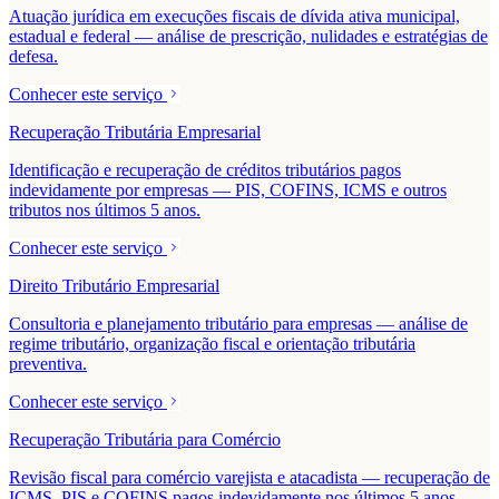
Atuação jurídica em execuções fiscais de dívida ativa municipal,
estadual e federal — análise de prescrição, nulidades e estratégias de
defesa.
Conhecer este serviço
Recuperação Tributária Empresarial
Identificação e recuperação de créditos tributários pagos
indevidamente por empresas — PIS, COFINS, ICMS e outros
tributos nos últimos 5 anos.
Conhecer este serviço
Direito Tributário Empresarial
Consultoria e planejamento tributário para empresas — análise de
regime tributário, organização fiscal e orientação tributária
preventiva.
Conhecer este serviço
Recuperação Tributária para Comércio
Revisão fiscal para comércio varejista e atacadista — recuperação de
ICMS, PIS e COFINS pagos indevidamente nos últimos 5 anos.