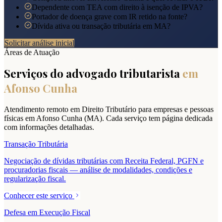
Dependente com TEA com direito à isenção de IPVA?
Portador de doença grave com IR retido na fonte?
Dívida ativa ou transação tributária em MA?
Solicitar análise inicial
Áreas de Atuação
Serviços do advogado tributarista
em
Afonso Cunha
Atendimento remoto em Direito Tributário para empresas e pessoas
físicas em
Afonso Cunha
(
MA
). Cada serviço tem página dedicada
com informações detalhadas.
Transação Tributária
Negociação de dívidas tributárias com Receita Federal, PGFN e
procuradorias fiscais — análise de modalidades, condições e
regularização fiscal.
Conhecer este serviço
Defesa em Execução Fiscal