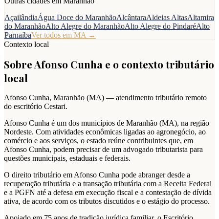
Outras cidades em
Maranhão
Açailândia
Água Doce do Maranhão
Alcântara
Aldeias Altas
Altamira
do Maranhão
Alto Alegre do Maranhão
Alto Alegre do Pindaré
Alto
Parnaíba
Ver todos em
MA
→
Contexto local
Sobre
Afonso Cunha
e o contexto tributário
local
Afonso Cunha
,
Maranhão
(
MA
) — atendimento tributário remoto
do escritório Cestari.
Afonso Cunha é um dos municípios de Maranhão (MA), na região
Nordeste. Com atividades econômicas ligadas ao agronegócio, ao
comércio e aos serviços, o estado reúne contribuintes que, em
Afonso Cunha, podem precisar de um advogado tributarista para
questões municipais, estaduais e federais.
O direito tributário em Afonso Cunha pode abranger desde a
recuperação tributária e a transação tributária com a Receita Federal
e a PGFN até a defesa em execução fiscal e a contestação de dívida
ativa, de acordo com os tributos discutidos e o estágio do processo.
Apoiado em 75 anos de tradição jurídica familiar, o Escritório