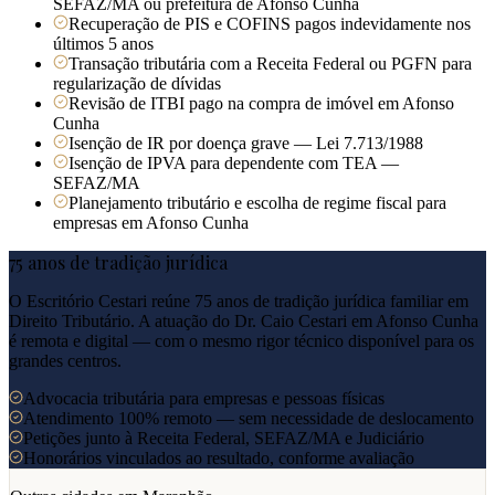
SEFAZ/MA ou prefeitura de Afonso Cunha
Recuperação de PIS e COFINS pagos indevidamente nos
últimos 5 anos
Transação tributária com a Receita Federal ou PGFN para
regularização de dívidas
Revisão de ITBI pago na compra de imóvel em Afonso
Cunha
Isenção de IR por doença grave — Lei 7.713/1988
Isenção de IPVA para dependente com TEA —
SEFAZ/MA
Planejamento tributário e escolha de regime fiscal para
empresas em Afonso Cunha
75 anos de tradição jurídica
O Escritório Cestari reúne 75 anos de tradição jurídica familiar em
Direito Tributário. A atuação do Dr. Caio Cestari em
Afonso Cunha
é remota e digital — com o mesmo rigor técnico disponível para os
grandes centros.
Advocacia tributária para empresas e pessoas físicas
Atendimento 100% remoto — sem necessidade de deslocamento
Petições junto à Receita Federal, SEFAZ/MA e Judiciário
Honorários vinculados ao resultado, conforme avaliação