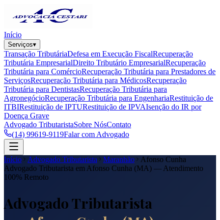
Início
Serviços
▾
Transação Tributária
Defesa em Execução Fiscal
Recuperação
Tributária Empresarial
Direito Tributário Empresarial
Recuperação
Tributária para Comércio
Recuperação Tributária para Prestadores de
Serviços
Recuperação Tributária para Médicos
Recuperação
Tributária para Dentistas
Recuperação Tributária para
Agronegócio
Recuperação Tributária para Engenharia
Restituição de
ITBI
Restituição de IPTU
Restituição de IPVA
Isenção do IR por
Doença Grave
Advogado Tributarista
Sobre Nós
Contato
(14) 99619-9119
Falar com Advogado
Início
Advogado Tributarista
Maranhão
Afonso Cunha
Advogado Tributarista em
Afonso Cunha
(
MA
) — Atendimento
100% Remoto
Advogado Tributarista