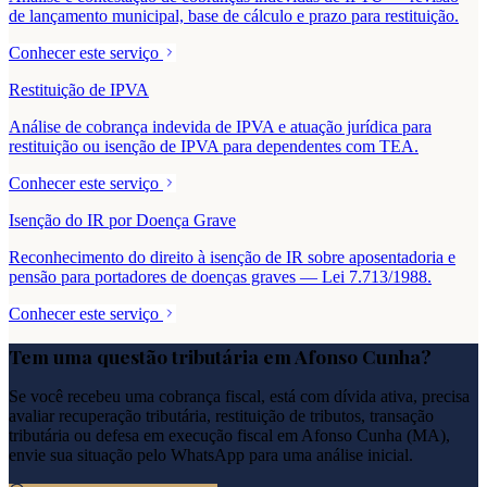
de lançamento municipal, base de cálculo e prazo para restituição.
Conhecer este serviço
Restituição de IPVA
Análise de cobrança indevida de IPVA e atuação jurídica para
restituição ou isenção de IPVA para dependentes com TEA.
Conhecer este serviço
Isenção do IR por Doença Grave
Reconhecimento do direito à isenção de IR sobre aposentadoria e
pensão para portadores de doenças graves — Lei 7.713/1988.
Conhecer este serviço
Tem uma questão tributária em
Afonso Cunha
?
Se você recebeu uma cobrança fiscal, está com dívida ativa, precisa
avaliar recuperação tributária, restituição de tributos, transação
tributária ou defesa em execução fiscal em
Afonso Cunha
(
MA
),
envie sua situação pelo WhatsApp para uma análise inicial.