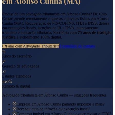
em
Afonso Cunha
(
MA
)
Precisa de um advogado tributarista em
Afonso Cunha
? Dr. Caio
Cestari atende remotamente empresas e pessoas físicas em
Afonso
Cunha
(
MA
). Recuperação de PIS/COFINS, ITBI e INSS, defesa
em execuções fiscais, isenções de IR e IPVA, planejamento
tributário e transação tributária. Escritório com
75 anos de tradição
jurídica
e atendimento 100% digital.
Falar com Advogado Tributarista
Formulário de contato
75
Anos do escritório
3ª
Geração de advogados
27
Estados atendidos
100%
Remoto & digital
Advogado tributarista em
Afonso Cunha
— situações frequentes
Empresa em Afonso Cunha pagando impostos a mais?
Recebeu auto de infração ou execução fiscal?
Comprou imóvel em Afonso Cunha e quer revisar o ITBI?