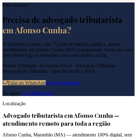
Fale conosco
Precisa de advogado tributarista
em
Afonso Cunha
?
O Escritório Cestari, com 75 anos de tradição jurídica, atende
contribuintes em
Afonso Cunha
(
MA
) remotamente. Envie seu caso
pelo WhatsApp ou formulário para uma análise inicial.
Direito Tributário · Execução Fiscal · Transação Tributária ·
Recuperação Tributária · Isenções de IR e IPVA
Falar no WhatsApp
Enviar formulário
Ou ligue:
(14) 99619-9119
Localização
Advogado tributarista em
Afonso Cunha
—
atendimento remoto para toda a região
Afonso Cunha
,
Maranhão
(
MA
) — atendimento 100% digital, sem