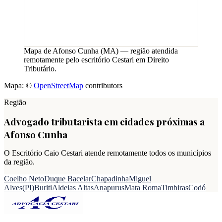
Mapa de
Afonso Cunha
(
MA
) — região atendida
remotamente pelo escritório Cestari em Direito
Tributário.
Mapa: ©
OpenStreetMap
contributors
Região
Advogado tributarista em cidades próximas a
Afonso Cunha
O Escritório Caio Cestari atende remotamente todos os municípios
da região.
Coelho Neto
Duque Bacelar
Chapadinha
Miguel
Alves
(
PI
)
Buriti
Aldeias Altas
Anapurus
Mata Roma
Timbiras
Codó