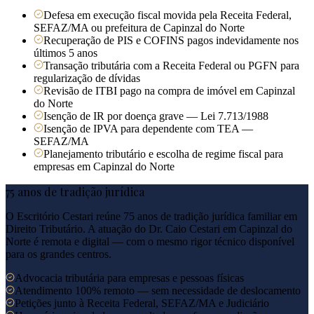
Defesa em execução fiscal movida pela Receita Federal,
SEFAZ/MA ou prefeitura de Capinzal do Norte
Recuperação de PIS e COFINS pagos indevidamente nos
últimos 5 anos
Transação tributária com a Receita Federal ou PGFN para
regularização de dívidas
Revisão de ITBI pago na compra de imóvel em Capinzal
do Norte
Isenção de IR por doença grave — Lei 7.713/1988
Isenção de IPVA para dependente com TEA —
SEFAZ/MA
Planejamento tributário e escolha de regime fiscal para
empresas em Capinzal do Norte
75 anos de tradição jurídica
O Escritório Cestari reúne 75 anos de tradição jurídica familiar em
Direito Tributário. A atuação do Dr. Caio Cestari em
Capinzal do
Norte
é remota e digital — com o mesmo rigor técnico disponível
para os grandes centros.
Advocacia tributária para empresas e pessoas físicas
Atendimento 100% remoto — sem necessidade de deslocamento
Petições junto à Receita Federal, SEFAZ/MA e Judiciário