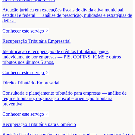
Atuação jurídica em execuções fiscais de dívida ativa municipal,
estadual e federal — análise de prescrição, nulidades e estratégias de
defesa.
Conhecer este serviço
Recuperação Tributária Empresarial
Identificação e recuperação de créditos tributários pagos
indevidamente por empresas — PIS, COFINS, ICMS e outros
tributos nos últimos 5 anos.
Conhecer este serviço
Direito Tributário Empresarial
Consultoria e planejamento tributário para empresas — análise de
regime tributário, organização fiscal e orientação tributária
preventiva.
Conhecer este serviço
Recuperação Tributária para Comércio
Revisão fiscal para comércio varejista e atacadista — recuperação de