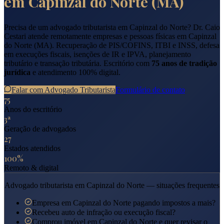
em
Capinzal do Norte
(
MA
)
Precisa de um advogado tributarista em
Capinzal do Norte
? Dr. Caio
Cestari atende remotamente empresas e pessoas físicas em
Capinzal
do Norte
(
MA
). Recuperação de PIS/COFINS, ITBI e INSS, defesa
em execuções fiscais, isenções de IR e IPVA, planejamento
tributário e transação tributária. Escritório com
75 anos de tradição
jurídica
e atendimento 100% digital.
Falar com Advogado Tributarista
Formulário de contato
75
Anos do escritório
3ª
Geração de advogados
27
Estados atendidos
100%
Remoto & digital
Advogado tributarista em
Capinzal do Norte
— situações frequentes
Empresa em Capinzal do Norte pagando impostos a mais?
Recebeu auto de infração ou execução fiscal?
Comprou imóvel em Capinzal do Norte e quer revisar o