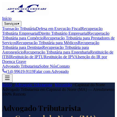
Início
Serviços
▾
Transação Tributária
Defesa em Execução Fiscal
Recuperação
Tributária Empresarial
Direito Tributário Empresarial
Recuperação
Tributária para Comércio
Recuperação Tributária para Prestadores de
Serviços
Recuperação Tributária para Médicos
Recuperação
Tributária para Dentistas
Recuperação Tributária para
Agronegócio
Recuperação Tributária para Engenharia
Restituição de
ITBI
Restituição de IPTU
Restituição de IPVA
Isenção do IR por
Doença Grave
Advogado Tributarista
Sobre Nós
Contato
(14) 99619-9119
Falar com Advogado
Início
Advogado Tributarista
Maranhão
Capinzal do Norte
Advogado Tributarista em
Capinzal do Norte
(
MA
) — Atendimento
100% Remoto
Advogado Tributarista