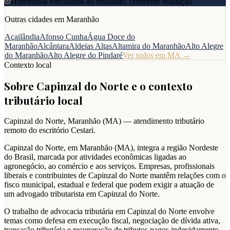
Honorários vinculados ao resultado, conforme avaliação
Outras cidades em
Maranhão
Açailândia
Afonso Cunha
Água Doce do
Maranhão
Alcântara
Aldeias Altas
Altamira do Maranhão
Alto Alegre
do Maranhão
Alto Alegre do Pindaré
Ver todos em
MA
→
Contexto local
Sobre
Capinzal do Norte
e o contexto
tributário local
Capinzal do Norte
,
Maranhão
(
MA
) — atendimento tributário
remoto do escritório Cestari.
Capinzal do Norte, em Maranhão (MA), integra a região Nordeste
do Brasil, marcada por atividades econômicas ligadas ao
agronegócio, ao comércio e aos serviços. Empresas, profissionais
liberais e contribuintes de Capinzal do Norte mantêm relações com o
fisco municipal, estadual e federal que podem exigir a atuação de
um advogado tributarista em Capinzal do Norte.
O trabalho de advocacia tributária em Capinzal do Norte envolve
temas como defesa em execução fiscal, negociação de dívida ativa,
transação tributária e recuperação de tributos pagos indevidamente,