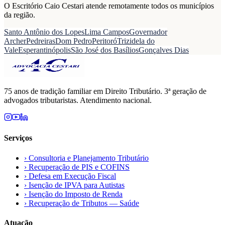
O Escritório Caio Cestari atende remotamente todos os municípios
da região.
Santo Antônio dos Lopes
Lima Campos
Governador
Archer
Pedreiras
Dom Pedro
Peritoró
Trizidela do
Vale
Esperantinópolis
São José dos Basílios
Gonçalves Dias
75 anos de tradição familiar em Direito Tributário. 3ª geração de
advogados tributaristas. Atendimento nacional.
Serviços
›
Consultoria e Planejamento Tributário
›
Recuperação de PIS e COFINS
›
Defesa em Execução Fiscal
›
Isenção de IPVA para Autistas
›
Isenção do Imposto de Renda
›
Recuperação de Tributos — Saúde
Atuação