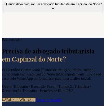
Quando devo procurar um advogado tributarista em Capinzal do Norte?
Fale conosco
Precisa de advogado tributarista
em
Capinzal do Norte
?
O Escritório Cestari, com 75 anos de tradição jurídica, atende
contribuintes em
Capinzal do Norte
(
MA
) remotamente. Envie seu
caso pelo WhatsApp ou formulário para uma análise inicial.
Direito Tributário · Execução Fiscal · Transação Tributária ·
Recuperação Tributária · Isenções de IR e IPVA
Falar no WhatsApp
Enviar formulário