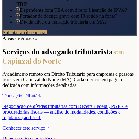
ITBI?
Dependente com TEA com direito à isenção de IPVA?
Portador de doença grave com IR retido na fonte?
Dívida ativa ou transação tributária em MA?
Solicitar análise inicial
Áreas de Atuação
Serviços do advogado tributarista
em
Capinzal do Norte
Atendimento remoto em Direito Tributário para empresas e pessoas
físicas em
Capinzal do Norte
(
MA
). Cada serviço tem página
dedicada com informações detalhadas.
Transação Tributária
Negociação de dívidas tributárias com Receita Federal, PGFN e
procuradorias fiscais — análise de modalidades, condições e
regularização fiscal.
Conhecer este serviço
Defesa em Execução Fiscal