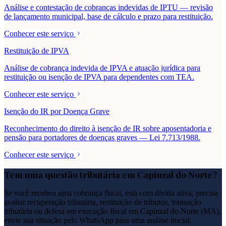
Análise e contestação de cobranças indevidas de IPTU — revisão
de lançamento municipal, base de cálculo e prazo para restituição.
Conhecer este serviço
Restituição de IPVA
Análise de cobrança indevida de IPVA e atuação jurídica para
restituição ou isenção de IPVA para dependentes com TEA.
Conhecer este serviço
Isenção do IR por Doença Grave
Reconhecimento do direito à isenção de IR sobre aposentadoria e
pensão para portadores de doenças graves — Lei 7.713/1988.
Conhecer este serviço
Tem uma questão tributária em
Capinzal do Norte
?
Se você recebeu uma cobrança fiscal, está com dívida ativa, precisa
avaliar recuperação tributária, restituição de tributos, transação
tributária ou defesa em execução fiscal em
Capinzal do Norte
(
MA
),
envie sua situação pelo WhatsApp para uma análise inicial.