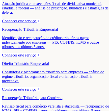
Atuação jurídica em execuções fiscais de dívida ativa municipal,
estadual e federal — análise de prescrição, nulidades e estratégias de
defesa.
Conhecer este serviço
Recuperação Tributária Empresarial
Identificação e recuperação de créditos tributários pagos
indevidamente por empresas — PIS, COFINS, ICMS e outros
tributos nos últimos 5 anos.
Conhecer este serviço
Direito Tributário Empresarial
Consultoria e planejamento tributário para empresas — análise de
regime tributário, organização fiscal e orientação tributária
preventiva.
Conhecer este serviço
Recuperação Tributária para Comércio
Revisão fiscal para comércio varejista e atacadista — recuperação de
ICMS, PIS e COFINS pagos indevidamente nos últimos 5 anos.