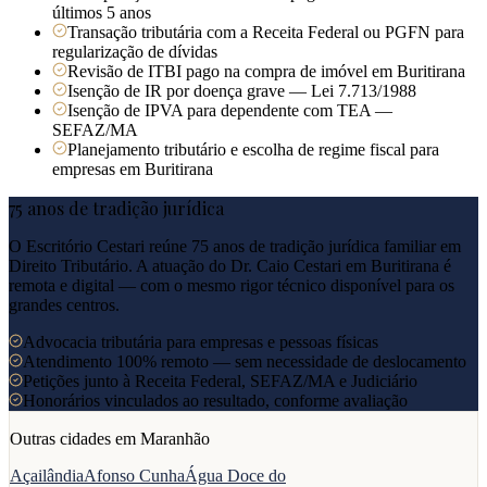
últimos 5 anos
Transação tributária com a Receita Federal ou PGFN para
regularização de dívidas
Revisão de ITBI pago na compra de imóvel em Buritirana
Isenção de IR por doença grave — Lei 7.713/1988
Isenção de IPVA para dependente com TEA —
SEFAZ/MA
Planejamento tributário e escolha de regime fiscal para
empresas em Buritirana
75 anos de tradição jurídica
O Escritório Cestari reúne 75 anos de tradição jurídica familiar em
Direito Tributário. A atuação do Dr. Caio Cestari em
Buritirana
é
remota e digital — com o mesmo rigor técnico disponível para os
grandes centros.
Advocacia tributária para empresas e pessoas físicas
Atendimento 100% remoto — sem necessidade de deslocamento
Petições junto à Receita Federal, SEFAZ/MA e Judiciário
Honorários vinculados ao resultado, conforme avaliação
Outras cidades em
Maranhão
Açailândia
Afonso Cunha
Água Doce do