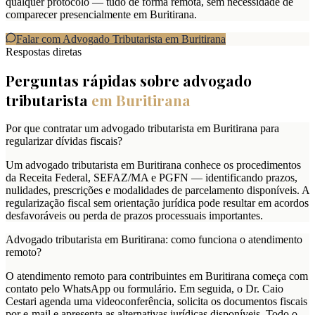
qualquer protocolo — tudo de forma remota, sem necessidade de
comparecer presencialmente em Buritirana.
Falar com Advogado Tributarista em
Buritirana
Respostas diretas
Perguntas rápidas sobre advogado
tributarista
em
Buritirana
Por que contratar um advogado tributarista em Buritirana para
regularizar dívidas fiscais?
Um advogado tributarista em Buritirana conhece os procedimentos
da Receita Federal, SEFAZ/MA e PGFN — identificando prazos,
nulidades, prescrições e modalidades de parcelamento disponíveis. A
regularização fiscal sem orientação jurídica pode resultar em acordos
desfavoráveis ou perda de prazos processuais importantes.
Advogado tributarista em Buritirana: como funciona o atendimento
remoto?
O atendimento remoto para contribuintes em Buritirana começa com
contato pelo WhatsApp ou formulário. Em seguida, o Dr. Caio
Cestari agenda uma videoconferência, solicita os documentos fiscais
por e-mail e apresenta as alternativas jurídicas disponíveis. Todo o