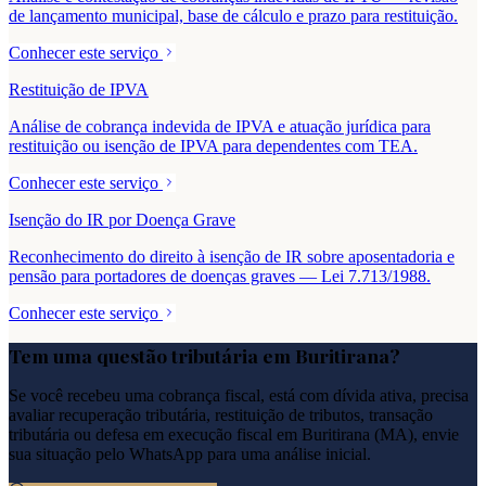
de lançamento municipal, base de cálculo e prazo para restituição.
Conhecer este serviço
Restituição de IPVA
Análise de cobrança indevida de IPVA e atuação jurídica para
restituição ou isenção de IPVA para dependentes com TEA.
Conhecer este serviço
Isenção do IR por Doença Grave
Reconhecimento do direito à isenção de IR sobre aposentadoria e
pensão para portadores de doenças graves — Lei 7.713/1988.
Conhecer este serviço
Tem uma questão tributária em
Buritirana
?
Se você recebeu uma cobrança fiscal, está com dívida ativa, precisa
avaliar recuperação tributária, restituição de tributos, transação
tributária ou defesa em execução fiscal em
Buritirana
(
MA
), envie
sua situação pelo WhatsApp para uma análise inicial.