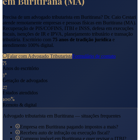
em
Buritirana
(
MA
)
Precisa de um advogado tributarista em
Buritirana
? Dr. Caio Cestari
atende remotamente empresas e pessoas físicas em
Buritirana
(
MA
).
Recuperação de PIS/COFINS, ITBI e INSS, defesa em execuções
fiscais, isenções de IR e IPVA, planejamento tributário e transação
tributária. Escritório com
75 anos de tradição jurídica
e
atendimento 100% digital.
Falar com Advogado Tributarista
Formulário de contato
75
Anos do escritório
3ª
Geração de advogados
27
Estados atendidos
100%
Remoto & digital
Advogado tributarista em
Buritirana
— situações frequentes
Empresa em Buritirana pagando impostos a mais?
Recebeu auto de infração ou execução fiscal?
Comprou imóvel em Buritirana e quer revisar o ITBI?