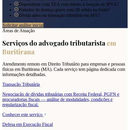
Dependente com TEA com direito à isenção de IPVA?
Portador de doença grave com IR retido na fonte?
Dívida ativa ou transação tributária em MA?
Solicitar análise inicial
Áreas de Atuação
Serviços do advogado tributarista
em
Buritirana
Atendimento remoto em Direito Tributário para empresas e pessoas
físicas em
Buritirana
(
MA
). Cada serviço tem página dedicada com
informações detalhadas.
Transação Tributária
Negociação de dívidas tributárias com Receita Federal, PGFN e
procuradorias fiscais — análise de modalidades, condições e
regularização fiscal.
Conhecer este serviço
Defesa em Execução Fiscal