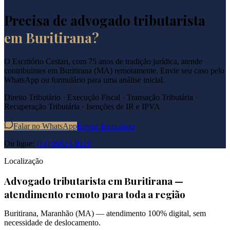
Precisa de advogado tributarista
em
Buritirana
?
O Escritório Cestari, com 75 anos de tradição jurídica, atende
contribuintes em
Buritirana
(
MA
) remotamente. Envie seu caso pelo
WhatsApp ou formulário para uma análise inicial.
Direito Tributário · Execução Fiscal · Transação Tributária ·
Recuperação Tributária · Isenções de IR e IPVA
Falar no WhatsApp
Enviar formulário
Ou ligue:
(14) 99619-9119
Localização
Advogado tributarista em
Buritirana
—
atendimento remoto para toda a região
Buritirana
,
Maranhão
(
MA
) — atendimento 100% digital, sem
necessidade de deslocamento.