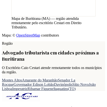
Mapa de
Buritirana
(
MA
) — região atendida
remotamente pelo escritório Cestari em Direito
Tributário.
Mapa: ©
OpenStreetMap
contributors
Região
Advogado tributarista em cidades próximas a
Buritirana
O Escritório Caio Cestari atende remotamente todos os municípios
da região.
Montes Altos
Amarante do Maranhão
Senador La
Rocque
Governador Edison Lobão
Davinópolis
Sítio Novo
João
Lisboa
Imperatriz
Ribamar Fiquene
Itaguatins
(
TO
)