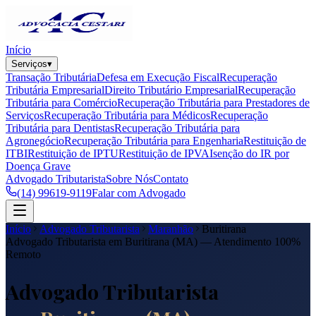
Início
Serviços
▾
Transação Tributária
Defesa em Execução Fiscal
Recuperação
Tributária Empresarial
Direito Tributário Empresarial
Recuperação
Tributária para Comércio
Recuperação Tributária para Prestadores de
Serviços
Recuperação Tributária para Médicos
Recuperação
Tributária para Dentistas
Recuperação Tributária para
Agronegócio
Recuperação Tributária para Engenharia
Restituição de
ITBI
Restituição de IPTU
Restituição de IPVA
Isenção do IR por
Doença Grave
Advogado Tributarista
Sobre Nós
Contato
(14) 99619-9119
Falar com Advogado
Início
Advogado Tributarista
Maranhão
Buritirana
Advogado Tributarista em
Buritirana
(
MA
) — Atendimento 100%
Remoto
Advogado Tributarista