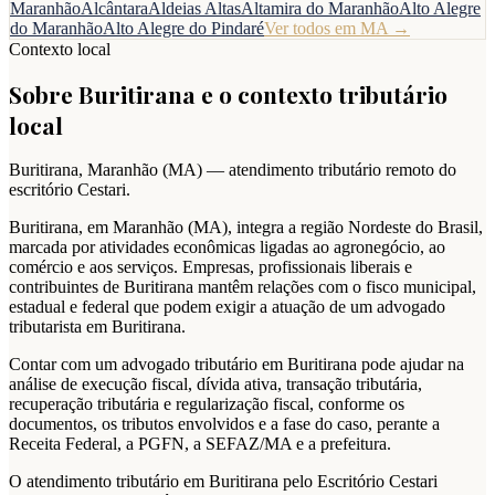
Maranhão
Alcântara
Aldeias Altas
Altamira do Maranhão
Alto Alegre
do Maranhão
Alto Alegre do Pindaré
Ver todos em
MA
→
Contexto local
Sobre
Buritirana
e o contexto tributário
local
Buritirana
,
Maranhão
(
MA
) — atendimento tributário remoto do
escritório Cestari.
Buritirana, em Maranhão (MA), integra a região Nordeste do Brasil,
marcada por atividades econômicas ligadas ao agronegócio, ao
comércio e aos serviços. Empresas, profissionais liberais e
contribuintes de Buritirana mantêm relações com o fisco municipal,
estadual e federal que podem exigir a atuação de um advogado
tributarista em Buritirana.
Contar com um advogado tributário em Buritirana pode ajudar na
análise de execução fiscal, dívida ativa, transação tributária,
recuperação tributária e regularização fiscal, conforme os
documentos, os tributos envolvidos e a fase do caso, perante a
Receita Federal, a PGFN, a SEFAZ/MA e a prefeitura.
O atendimento tributário em Buritirana pelo Escritório Cestari