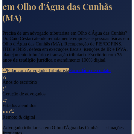
em
Olho d'Água das Cunhãs
(
MA
)
Precisa de um advogado tributarista em
Olho d'Água das Cunhãs
?
Dr. Caio Cestari atende remotamente empresas e pessoas físicas em
Olho d'Água das Cunhãs
(
MA
). Recuperação de PIS/COFINS,
ITBI e INSS, defesa em execuções fiscais, isenções de IR e IPVA,
planejamento tributário e transação tributária. Escritório com
75
anos de tradição jurídica
e atendimento 100% digital.
Falar com Advogado Tributarista
Formulário de contato
75
Anos do escritório
3ª
Geração de advogados
27
Estados atendidos
100%
Remoto & digital
Advogado tributarista em
Olho d'Água das Cunhãs
— situações
frequentes