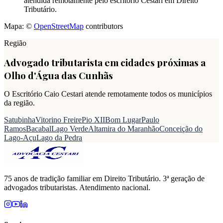
atendida remotamente pelo escritório Cestari em Direito
Tributário.
Mapa: ©
OpenStreetMap
contributors
Região
Advogado tributarista em cidades próximas a
Olho d'Água das Cunhãs
O Escritório Caio Cestari atende remotamente todos os municípios
da região.
Satubinha
Vitorino Freire
Pio XII
Bom Lugar
Paulo
Ramos
Bacabal
Lago Verde
Altamira do Maranhão
Conceição do
Lago-Açu
Lago da Pedra
75 anos de tradição familiar em Direito Tributário. 3ª geração de
advogados tributaristas. Atendimento nacional.