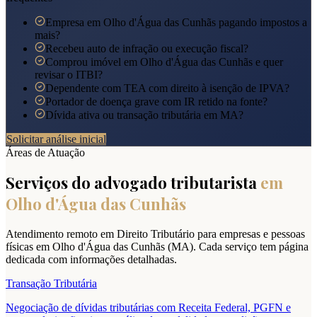
Empresa em Olho d'Água das Cunhãs pagando impostos a
mais?
Recebeu auto de infração ou execução fiscal?
Comprou imóvel em Olho d'Água das Cunhãs e quer
revisar o ITBI?
Dependente com TEA com direito à isenção de IPVA?
Portador de doença grave com IR retido na fonte?
Dívida ativa ou transação tributária em MA?
Solicitar análise inicial
Áreas de Atuação
Serviços do advogado tributarista
em
Olho d'Água das Cunhãs
Atendimento remoto em Direito Tributário para empresas e pessoas
físicas em
Olho d'Água das Cunhãs
(
MA
). Cada serviço tem página
dedicada com informações detalhadas.
Transação Tributária
Negociação de dívidas tributárias com Receita Federal, PGFN e