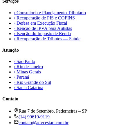
Serviços
›
Consultoria e Planejamento Tributário
›
Recuperação de PIS e COFINS
›
Defesa em Execução Fiscal
›
Isenção de IPVA para Autistas
›
Isenção do Imposto de Renda
›
Recuperação de Tributos — Saúde
Atuação
›
São Paulo
›
Rio de Janeiro
›
Minas Gerais
›
Paraná
›
Rio Grande do Sul
›
Santa Catarina
Contato
Rua 7 de Setembro, Pederneiras – SP
(14) 99619-9119
contato@advcestari.com.br