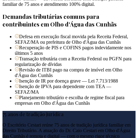
familiar de 75 anos e atendimento 100% digital.
Demandas tributárias comuns para
contribuintes em
Olho d'Água das Cunhãs
Defesa em execução fiscal movida pela Receita Federal,
SEFAZ/MA ou prefeitura de Olho d'Água das Cunhãs
Recuperação de PIS e COFINS pagos indevidamente nos
últimos 5 anos
Transação tributária com a Receita Federal ou PGFN para
regularização de dívidas
Revisão de ITBI pago na compra de imóvel em Olho
d'Água das Cunhãs
Isenção de IR por doença grave — Lei 7.713/1988
Isenção de IPVA para dependente com TEA —
SEFAZ/MA
Planejamento tributário e escolha de regime fiscal para
empresas em Olho d'Água das Cunhãs
75 anos de tradição jurídica
O Escritório Cestari reúne 75 anos de tradição jurídica familiar em
Direito Tributário. A atuação do Dr. Caio Cestari em
Olho d'Água
das Cunhãs
é remota e digital — com o mesmo rigor técnico