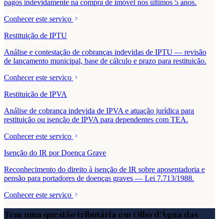
pagos indevidamente na compra de imóvel nos últimos 5 anos.
Conhecer este serviço
Restituição de IPTU
Análise e contestação de cobranças indevidas de IPTU — revisão
de lançamento municipal, base de cálculo e prazo para restituição.
Conhecer este serviço
Restituição de IPVA
Análise de cobrança indevida de IPVA e atuação jurídica para
restituição ou isenção de IPVA para dependentes com TEA.
Conhecer este serviço
Isenção do IR por Doença Grave
Reconhecimento do direito à isenção de IR sobre aposentadoria e
pensão para portadores de doenças graves — Lei 7.713/1988.
Conhecer este serviço
Tem uma questão tributária em
Olho d'Água das