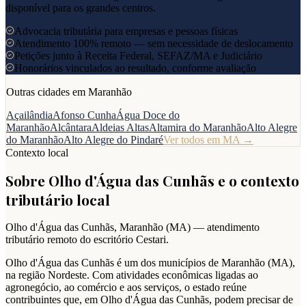
disponível para os grandes centros.
Advocacia tributária para empresas e pessoas físicas
Atendimento 100% remoto — sem necessidade de deslocamento
Petições junto à Receita Federal, SEFAZ/MA e Judiciário
Honorários vinculados ao resultado, conforme avaliação
Outras cidades em
Maranhão
Açailândia
Afonso Cunha
Água Doce do
Maranhão
Alcântara
Aldeias Altas
Altamira do Maranhão
Alto Alegre
do Maranhão
Alto Alegre do Pindaré
Ver todos em
MA
→
Contexto local
Sobre
Olho d'Água das Cunhãs
e o contexto
tributário local
Olho d'Água das Cunhãs
,
Maranhão
(
MA
) — atendimento
tributário remoto do escritório Cestari.
Olho d'Água das Cunhãs é um dos municípios de Maranhão (MA),
na região Nordeste. Com atividades econômicas ligadas ao
agronegócio, ao comércio e aos serviços, o estado reúne
contribuintes que, em Olho d'Água das Cunhãs, podem precisar de