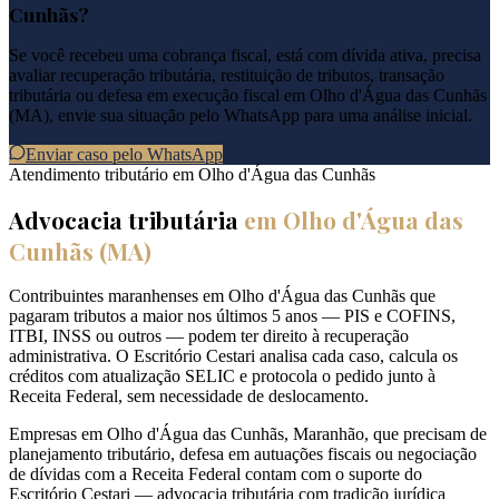
Cunhãs
?
Se você recebeu uma cobrança fiscal, está com dívida ativa, precisa
avaliar recuperação tributária, restituição de tributos, transação
tributária ou defesa em execução fiscal em
Olho d'Água das Cunhãs
(
MA
), envie sua situação pelo WhatsApp para uma análise inicial.
Enviar caso pelo WhatsApp
Atendimento tributário em
Olho d'Água das Cunhãs
Advocacia tributária
em
Olho d'Água das
Cunhãs
(
MA
)
Contribuintes maranhenses em Olho d'Água das Cunhãs que
pagaram tributos a maior nos últimos 5 anos — PIS e COFINS,
ITBI, INSS ou outros — podem ter direito à recuperação
administrativa. O Escritório Cestari analisa cada caso, calcula os
créditos com atualização SELIC e protocola o pedido junto à
Receita Federal, sem necessidade de deslocamento.
Empresas em Olho d'Água das Cunhãs, Maranhão, que precisam de
planejamento tributário, defesa em autuações fiscais ou negociação
de dívidas com a Receita Federal contam com o suporte do
Escritório Cestari — advocacia tributária com tradição jurídica