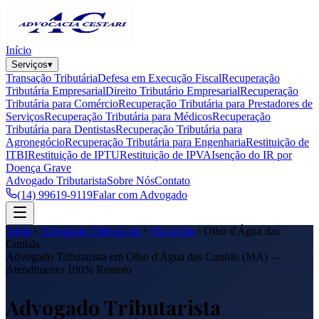
Início
Serviços
▾
Transação Tributária
Defesa em Execução Fiscal
Recuperação
Tributária Empresarial
Direito Tributário Empresarial
Recuperação
Tributária para Comércio
Recuperação Tributária para Prestadores de
Serviços
Recuperação Tributária para Médicos
Recuperação
Tributária para Dentistas
Recuperação Tributária para
Agronegócio
Recuperação Tributária para Engenharia
Restituição de
ITBI
Restituição de IPTU
Restituição de IPVA
Isenção do IR por
Doença Grave
Advogado Tributarista
Sobre Nós
Contato
(14) 99619-9119
Falar com Advogado
Início
Advogado Tributarista
Maranhão
Olho d'Água das
Cunhãs
Advogado Tributarista em
Olho d'Água das Cunhãs
(
MA
) —
Atendimento 100% Remoto
Advogado Tributarista