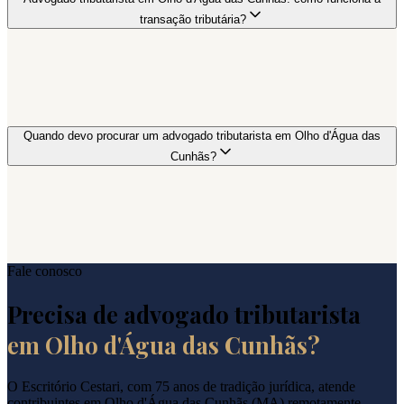
transação tributária?
Quando devo procurar um advogado tributarista em Olho d'Água das
Cunhãs?
Fale conosco
Precisa de advogado tributarista
em
Olho d'Água das Cunhãs
?
O Escritório Cestari, com 75 anos de tradição jurídica, atende
contribuintes em
Olho d'Água das Cunhãs
(
MA
) remotamente.