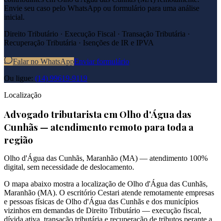
Envie seu caso pelo WhatsApp ou formulário para uma análise
inicial.
Direito Tributário · Execução Fiscal · Transação Tributária ·
Recuperação Tributária · Isenções de IR e IPVA
Falar no WhatsApp
Enviar formulário
Ou ligue:
(14) 99619-9119
Localização
Advogado tributarista em
Olho d'Água das
Cunhãs
— atendimento remoto para toda a
região
Olho d'Água das Cunhãs
,
Maranhão
(
MA
) — atendimento 100%
digital, sem necessidade de deslocamento.
O mapa abaixo mostra a localização de
Olho d'Água das Cunhãs
,
Maranhão
(
MA
). O escritório Cestari atende remotamente empresas
e pessoas físicas de
Olho d'Água das Cunhãs
e dos municípios
vizinhos em demandas de Direito Tributário — execução fiscal,
dívida ativa, transação tributária e recuperação de tributos perante a