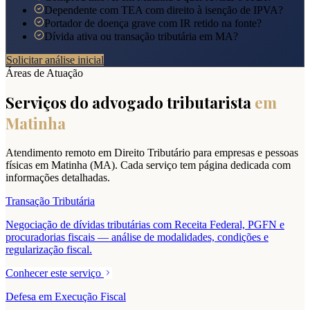
Dependente com TEA com direito à isenção de IPVA?
Portador de doença grave com IR retido na fonte?
Dívida ativa ou transação tributária em MA?
Solicitar análise inicial
Áreas de Atuação
Serviços do advogado tributarista
em
Matinha
Atendimento remoto em Direito Tributário para empresas e pessoas
físicas em
Matinha
(
MA
). Cada serviço tem página dedicada com
informações detalhadas.
Transação Tributária
Negociação de dívidas tributárias com Receita Federal, PGFN e
procuradorias fiscais — análise de modalidades, condições e
regularização fiscal.
Conhecer este serviço
Defesa em Execução Fiscal