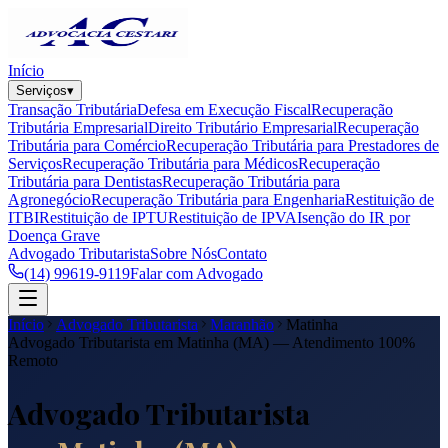
Início
Serviços
▾
Transação Tributária
Defesa em Execução Fiscal
Recuperação
Tributária Empresarial
Direito Tributário Empresarial
Recuperação
Tributária para Comércio
Recuperação Tributária para Prestadores de
Serviços
Recuperação Tributária para Médicos
Recuperação
Tributária para Dentistas
Recuperação Tributária para
Agronegócio
Recuperação Tributária para Engenharia
Restituição de
ITBI
Restituição de IPTU
Restituição de IPVA
Isenção do IR por
Doença Grave
Advogado Tributarista
Sobre Nós
Contato
(14) 99619-9119
Falar com Advogado
Início
Advogado Tributarista
Maranhão
Matinha
Advogado Tributarista em
Matinha
(
MA
) — Atendimento 100%
Remoto
Advogado Tributarista