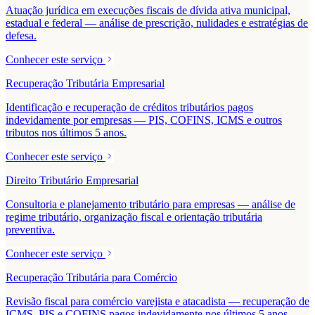
Atuação jurídica em execuções fiscais de dívida ativa municipal,
estadual e federal — análise de prescrição, nulidades e estratégias de
defesa.
Conhecer este serviço
Recuperação Tributária Empresarial
Identificação e recuperação de créditos tributários pagos
indevidamente por empresas — PIS, COFINS, ICMS e outros
tributos nos últimos 5 anos.
Conhecer este serviço
Direito Tributário Empresarial
Consultoria e planejamento tributário para empresas — análise de
regime tributário, organização fiscal e orientação tributária
preventiva.
Conhecer este serviço
Recuperação Tributária para Comércio
Revisão fiscal para comércio varejista e atacadista — recuperação de
ICMS, PIS e COFINS pagos indevidamente nos últimos 5 anos.