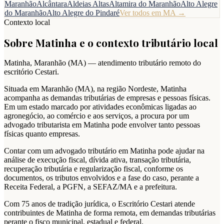
Maranhão
Alcântara
Aldeias Altas
Altamira do Maranhão
Alto Alegre
do Maranhão
Alto Alegre do Pindaré
Ver todos em
MA
→
Contexto local
Sobre
Matinha
e o contexto tributário local
Matinha
,
Maranhão
(
MA
) — atendimento tributário remoto do
escritório Cestari.
Situada em Maranhão (MA), na região Nordeste, Matinha
acompanha as demandas tributárias de empresas e pessoas físicas.
Em um estado marcado por atividades econômicas ligadas ao
agronegócio, ao comércio e aos serviços, a procura por um
advogado tributarista em Matinha pode envolver tanto pessoas
físicas quanto empresas.
Contar com um advogado tributário em Matinha pode ajudar na
análise de execução fiscal, dívida ativa, transação tributária,
recuperação tributária e regularização fiscal, conforme os
documentos, os tributos envolvidos e a fase do caso, perante a
Receita Federal, a PGFN, a SEFAZ/MA e a prefeitura.
Com 75 anos de tradição jurídica, o Escritório Cestari atende
contribuintes de Matinha de forma remota, em demandas tributárias
perante o fisco municipal, estadual e federal.