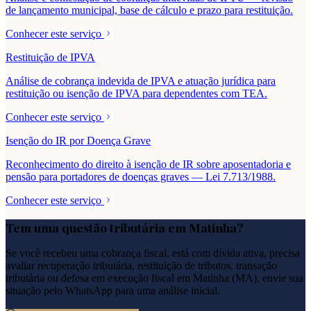
de lançamento municipal, base de cálculo e prazo para restituição.
Conhecer este serviço
Restituição de IPVA
Análise de cobrança indevida de IPVA e atuação jurídica para
restituição ou isenção de IPVA para dependentes com TEA.
Conhecer este serviço
Isenção do IR por Doença Grave
Reconhecimento do direito à isenção de IR sobre aposentadoria e
pensão para portadores de doenças graves — Lei 7.713/1988.
Conhecer este serviço
Tem uma questão tributária em
Matinha
?
Se você recebeu uma cobrança fiscal, está com dívida ativa, precisa
avaliar recuperação tributária, restituição de tributos, transação
tributária ou defesa em execução fiscal em
Matinha
(
MA
), envie sua
situação pelo WhatsApp para uma análise inicial.