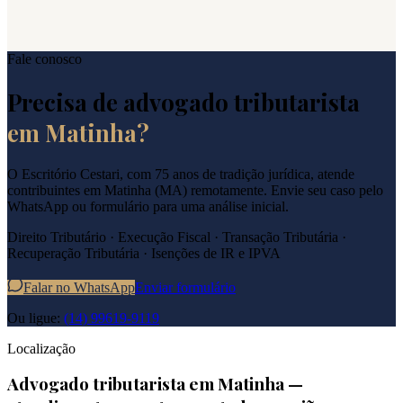
Fale conosco
Precisa de advogado tributarista
em
Matinha
?
O Escritório Cestari, com 75 anos de tradição jurídica, atende
contribuintes em
Matinha
(
MA
) remotamente. Envie seu caso pelo
WhatsApp ou formulário para uma análise inicial.
Direito Tributário · Execução Fiscal · Transação Tributária ·
Recuperação Tributária · Isenções de IR e IPVA
Falar no WhatsApp
Enviar formulário
Ou ligue:
(14) 99619-9119
Localização
Advogado tributarista em
Matinha
—