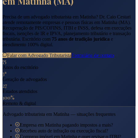
em
Matinha
(
MA
)
Precisa de um advogado tributarista em
Matinha
? Dr. Caio Cestari
atende remotamente empresas e pessoas físicas em
Matinha
(
MA
).
Recuperação de PIS/COFINS, ITBI e INSS, defesa em execuções
fiscais, isenções de IR e IPVA, planejamento tributário e transação
tributária. Escritório com
75 anos de tradição jurídica
e
atendimento 100% digital.
Falar com Advogado Tributarista
Formulário de contato
75
Anos do escritório
3ª
Geração de advogados
27
Estados atendidos
100%
Remoto & digital
Advogado tributarista em
Matinha
— situações frequentes
Empresa em Matinha pagando impostos a mais?
Recebeu auto de infração ou execução fiscal?
Comprou imóvel em Matinha e quer revisar o ITBI?