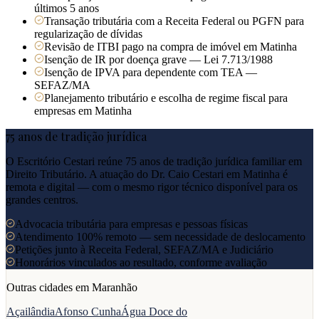
últimos 5 anos
Transação tributária com a Receita Federal ou PGFN para
regularização de dívidas
Revisão de ITBI pago na compra de imóvel em Matinha
Isenção de IR por doença grave — Lei 7.713/1988
Isenção de IPVA para dependente com TEA —
SEFAZ/MA
Planejamento tributário e escolha de regime fiscal para
empresas em Matinha
75 anos de tradição jurídica
O Escritório Cestari reúne 75 anos de tradição jurídica familiar em
Direito Tributário. A atuação do Dr. Caio Cestari em
Matinha
é
remota e digital — com o mesmo rigor técnico disponível para os
grandes centros.
Advocacia tributária para empresas e pessoas físicas
Atendimento 100% remoto — sem necessidade de deslocamento
Petições junto à Receita Federal, SEFAZ/MA e Judiciário
Honorários vinculados ao resultado, conforme avaliação
Outras cidades em
Maranhão
Açailândia
Afonso Cunha
Água Doce do