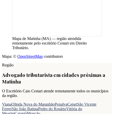
Mapa de
Matinha
(
MA
) — região atendida
remotamente pelo escritório Cestari em Direito
Tributário.
Mapa: ©
OpenStreetMap
contributors
Região
Advogado tributarista em cidades próximas a
Matinha
O Escritório Caio Cestari atende remotamente todos os municípios
da região.
Viana
Olinda Nova do Maranhão
Penalva
Cajari
São Vicente
Ferrer
São João Batista
Pedro do Rosário
Vitória do
Mearim
Cajapió
Monção