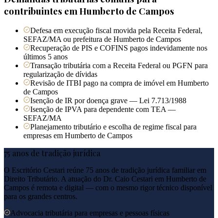
contribuintes em
Humberto de Campos
Defesa em execução fiscal movida pela Receita Federal,
SEFAZ/MA ou prefeitura de Humberto de Campos
Recuperação de PIS e COFINS pagos indevidamente nos
últimos 5 anos
Transação tributária com a Receita Federal ou PGFN para
regularização de dívidas
Revisão de ITBI pago na compra de imóvel em Humberto
de Campos
Isenção de IR por doença grave — Lei 7.713/1988
Isenção de IPVA para dependente com TEA —
SEFAZ/MA
Planejamento tributário e escolha de regime fiscal para
empresas em Humberto de Campos
75 anos de tradição jurídica
O Escritório Cestari reúne 75 anos de tradição jurídica familiar em
Direito Tributário. A atuação do Dr. Caio Cestari em
Humberto de
Campos
é remota e digital — com o mesmo rigor técnico disponível
para os grandes centros.
Advocacia tributária para empresas e pessoas físicas