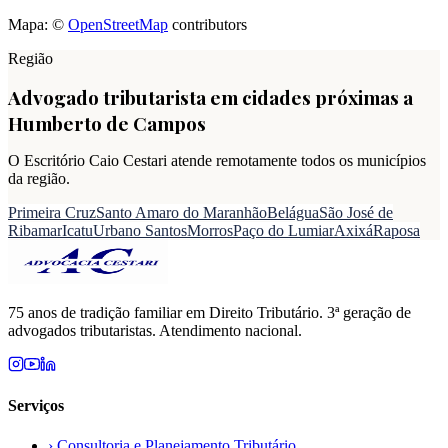
Mapa: ©
OpenStreetMap
contributors
Região
Advogado tributarista em cidades próximas a
Humberto de Campos
O Escritório Caio Cestari atende remotamente todos os municípios
da região.
Primeira Cruz
Santo Amaro do Maranhão
Belágua
São José de
Ribamar
Icatu
Urbano Santos
Morros
Paço do Lumiar
Axixá
Raposa
75 anos de tradição familiar em Direito Tributário. 3ª geração de
advogados tributaristas. Atendimento nacional.
Serviços
›
Consultoria e Planejamento Tributário