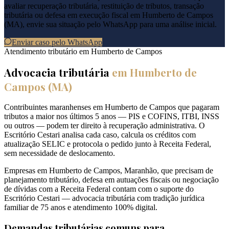
avaliar recuperação tributária, restituição de tributos, transação
tributária ou defesa em execução fiscal em
Humberto de Campos
(
MA
), envie sua situação pelo WhatsApp para uma análise inicial.
Enviar caso pelo WhatsApp
Atendimento tributário em
Humberto de Campos
Advocacia tributária
em
Humberto de
Campos
(
MA
)
Contribuintes maranhenses em Humberto de Campos que pagaram
tributos a maior nos últimos 5 anos — PIS e COFINS, ITBI, INSS
ou outros — podem ter direito à recuperação administrativa. O
Escritório Cestari analisa cada caso, calcula os créditos com
atualização SELIC e protocola o pedido junto à Receita Federal,
sem necessidade de deslocamento.
Empresas em Humberto de Campos, Maranhão, que precisam de
planejamento tributário, defesa em autuações fiscais ou negociação
de dívidas com a Receita Federal contam com o suporte do
Escritório Cestari — advocacia tributária com tradição jurídica
familiar de 75 anos e atendimento 100% digital.
Demandas tributárias comuns para