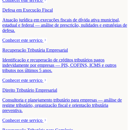
Conhecer este serviço
Defesa em Execução Fiscal
Atuação jurídica em execuções fiscais de dívida ativa municipal,
estadual e federal — análise de prescrição, nulidades e estratégias de
defesa.
Conhecer este serviço
Recuperação Tributária Empresarial
Identificação e recuperação de créditos tributários pagos
indevidamente por empresas — PIS, COFINS, ICMS e outros
tributos nos últimos 5 anos.
Conhecer este serviço
Direito Tributário Empresarial
Consultoria e planejamento tributário para empresas — análise de
regime tributário, organização fiscal e orientação tributária
preventiva.
Conhecer este serviço