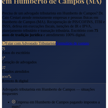
em
Humberto de Campos
(
MA
)
Precisa de um advogado tributarista em
Humberto de Campos
? Dr.
Caio Cestari atende remotamente empresas e pessoas físicas em
Humberto de Campos
(
MA
). Recuperação de PIS/COFINS, ITBI e
INSS, defesa em execuções fiscais, isenções de IR e IPVA,
planejamento tributário e transação tributária. Escritório com
75
anos de tradição jurídica
e atendimento 100% digital.
Falar com Advogado Tributarista
Formulário de contato
75
Anos do escritório
3ª
Geração de advogados
27
Estados atendidos
100%
Remoto & digital
Advogado tributarista em
Humberto de Campos
— situações
frequentes
Empresa em Humberto de Campos pagando impostos a
mais?