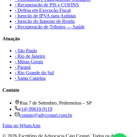
›
Recuperação de PIS e COFINS
›
Defesa em Execução Fiscal
›
Isenção de IPVA para Autistas
›
Isenção do Imposto de Renda
›
Recuperação de Tributos — Saúde
Atuação
›
São Paulo
›
Rio de Janeiro
›
Minas Gerais
›
Paraná
›
Rio Grande do Sul
›
Santa Catarina
Contato
Rua 7 de Setembro, Pederneiras – SP
(14) 99619-9119
contato@advcestari.com.br
Falar no WhatsApp
©
2026
Escritório de Advocacia Caio Cestari. Todos os direitos