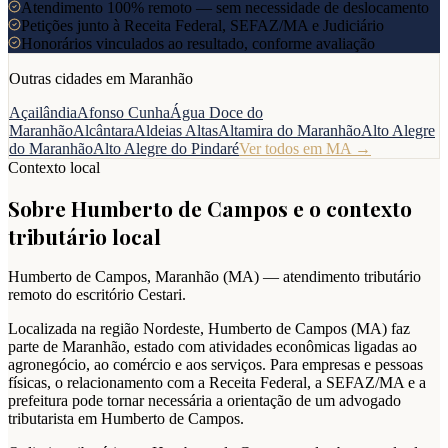
Atendimento 100% remoto — sem necessidade de deslocamento
Petições junto à Receita Federal, SEFAZ/MA e Judiciário
Honorários vinculados ao resultado, conforme avaliação
Outras cidades em
Maranhão
Açailândia
Afonso Cunha
Água Doce do
Maranhão
Alcântara
Aldeias Altas
Altamira do Maranhão
Alto Alegre
do Maranhão
Alto Alegre do Pindaré
Ver todos em
MA
→
Contexto local
Sobre
Humberto de Campos
e o contexto
tributário local
Humberto de Campos
,
Maranhão
(
MA
) — atendimento tributário
remoto do escritório Cestari.
Localizada na região Nordeste, Humberto de Campos (MA) faz
parte de Maranhão, estado com atividades econômicas ligadas ao
agronegócio, ao comércio e aos serviços. Para empresas e pessoas
físicas, o relacionamento com a Receita Federal, a SEFAZ/MA e a
prefeitura pode tornar necessária a orientação de um advogado
tributarista em Humberto de Campos.