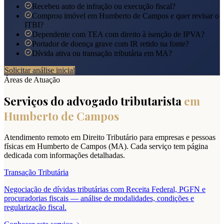
Recebeu auto de infração ou execução fiscal?
Comprou imóvel em Humberto de Campos e quer revisar o
ITBI?
Dependente com TEA com direito à isenção de IPVA?
Portador de doença grave com IR retido na fonte?
Dívida ativa ou transação tributária em MA?
Solicitar análise inicial
Áreas de Atuação
Serviços do advogado tributarista
em
Humberto de Campos
Atendimento remoto em Direito Tributário para empresas e pessoas
físicas em
Humberto de Campos
(
MA
). Cada serviço tem página
dedicada com informações detalhadas.
Transação Tributária
Negociação de dívidas tributárias com Receita Federal, PGFN e
procuradorias fiscais — análise de modalidades, condições e
regularização fiscal.