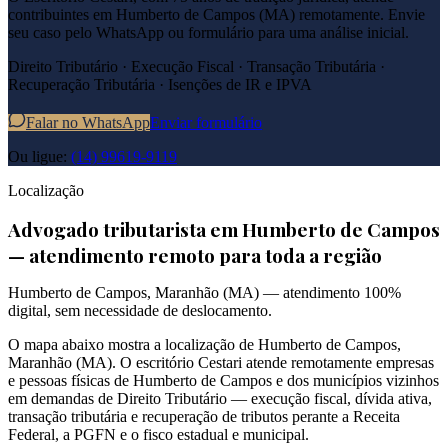
contribuintes em
Humberto de Campos
(
MA
) remotamente. Envie
seu caso pelo WhatsApp ou formulário para uma análise inicial.
Direito Tributário · Execução Fiscal · Transação Tributária ·
Recuperação Tributária · Isenções de IR e IPVA
Falar no WhatsApp
Enviar formulário
Ou ligue:
(14) 99619-9119
Localização
Advogado tributarista em
Humberto de Campos
— atendimento remoto para toda a região
Humberto de Campos
,
Maranhão
(
MA
) — atendimento 100%
digital, sem necessidade de deslocamento.
O mapa abaixo mostra a localização de
Humberto de Campos
,
Maranhão
(
MA
). O escritório Cestari atende remotamente empresas
e pessoas físicas de
Humberto de Campos
e dos municípios vizinhos
em demandas de Direito Tributário — execução fiscal, dívida ativa,
transação tributária e recuperação de tributos perante a Receita
Federal, a PGFN e o fisco estadual e municipal.