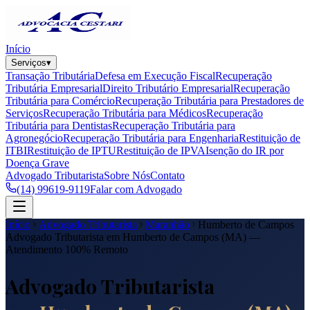
Início
Serviços
▾
Transação Tributária
Defesa em Execução Fiscal
Recuperação
Tributária Empresarial
Direito Tributário Empresarial
Recuperação
Tributária para Comércio
Recuperação Tributária para Prestadores de
Serviços
Recuperação Tributária para Médicos
Recuperação
Tributária para Dentistas
Recuperação Tributária para
Agronegócio
Recuperação Tributária para Engenharia
Restituição de
ITBI
Restituição de IPTU
Restituição de IPVA
Isenção do IR por
Doença Grave
Advogado Tributarista
Sobre Nós
Contato
(14) 99619-9119
Falar com Advogado
Início
Advogado Tributarista
Maranhão
Humberto de Campos
Advogado Tributarista em
Humberto de Campos
(
MA
) —
Atendimento 100% Remoto
Advogado Tributarista