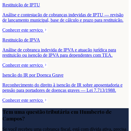
Restituição de IPTU
Análise e contestação de cobranças indevidas de IPTU — revisão
de lançamento municipal, base de cálculo e prazo para restituição.
Conhecer este serviço
Restituição de IPVA
Análise de cobrança indevida de IPVA e atuação jurídica para
restituição ou isenção de IPVA para dependentes com TEA.
Conhecer este serviço
Isenção do IR por Doença Grave
Reconhecimento do direito à isenção de IR sobre aposentadoria e
pensão para portadores de doenças graves — Lei 7.713/1988.
Conhecer este serviço
Tem uma questão tributária em
Humberto de
Campos
?
Se você recebeu uma cobrança fiscal, está com dívida ativa, precisa