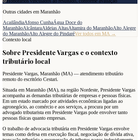
Honorários vinculados ao resultado, conforme avaliação
Outras cidades em
Maranhão
Açailândia
Afonso Cunha
Água Doce do
Maranhão
Alcântara
Aldeias Altas
Altamira do Maranhão
Alto Alegre
do Maranhão
Alto Alegre do Pindaré
Ver todos em
MA
→
Contexto local
Sobre
Presidente Vargas
e o contexto
tributário local
Presidente Vargas
,
Maranhão
(
MA
) — atendimento tributário
remoto do escritório Cestari.
Situada em Maranhão (MA), na região Nordeste, Presidente Vargas
acompanha as demandas tributárias de empresas e pessoas físicas.
Em um estado marcado por atividades econômicas ligadas ao
agronegócio, ao comércio e aos serviços, a procura por um
advogado tributarista em Presidente Vargas pode envolver tanto
pessoas físicas quanto empresas.
O trabalho de advocacia tributária em Presidente Vargas envolve
temas como defesa em execução fiscal, negociação de dívida ativa,
transação tributária e recuperação de tributos pagos indevidamente,