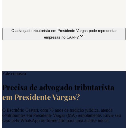
O advogado tributarista em Presidente Vargas pode representar
empresas no CARF?
Fale conosco
Precisa de advogado tributarista
em
Presidente Vargas
?
O Escritório Cestari, com 75 anos de tradição jurídica, atende
contribuintes em
Presidente Vargas
(
MA
) remotamente. Envie seu
caso pelo WhatsApp ou formulário para uma análise inicial.