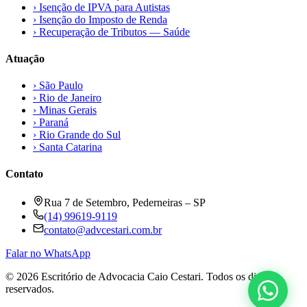
›
Isenção de IPVA para Autistas
›
Isenção do Imposto de Renda
›
Recuperação de Tributos — Saúde
Atuação
›
São Paulo
›
Rio de Janeiro
›
Minas Gerais
›
Paraná
›
Rio Grande do Sul
›
Santa Catarina
Contato
Rua 7 de Setembro, Pederneiras – SP
(14) 99619-9119
contato@advcestari.com.br
Falar no WhatsApp
©
2026
Escritório de Advocacia Caio Cestari. Todos os direitos
reservados.