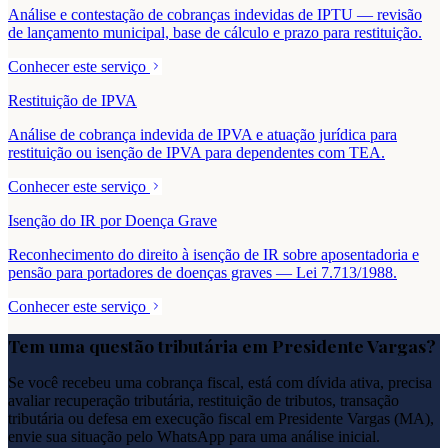
Análise e contestação de cobranças indevidas de IPTU — revisão
de lançamento municipal, base de cálculo e prazo para restituição.
Conhecer este serviço
Restituição de IPVA
Análise de cobrança indevida de IPVA e atuação jurídica para
restituição ou isenção de IPVA para dependentes com TEA.
Conhecer este serviço
Isenção do IR por Doença Grave
Reconhecimento do direito à isenção de IR sobre aposentadoria e
pensão para portadores de doenças graves — Lei 7.713/1988.
Conhecer este serviço
Tem uma questão tributária em
Presidente Vargas
?
Se você recebeu uma cobrança fiscal, está com dívida ativa, precisa
avaliar recuperação tributária, restituição de tributos, transação
tributária ou defesa em execução fiscal em
Presidente Vargas
(
MA
),
envie sua situação pelo WhatsApp para uma análise inicial.