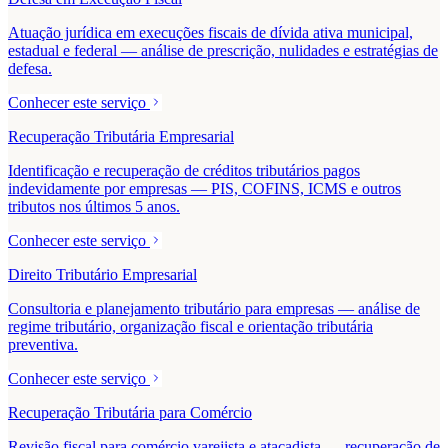
Atuação jurídica em execuções fiscais de dívida ativa municipal,
estadual e federal — análise de prescrição, nulidades e estratégias de
defesa.
Conhecer este serviço
Recuperação Tributária Empresarial
Identificação e recuperação de créditos tributários pagos
indevidamente por empresas — PIS, COFINS, ICMS e outros
tributos nos últimos 5 anos.
Conhecer este serviço
Direito Tributário Empresarial
Consultoria e planejamento tributário para empresas — análise de
regime tributário, organização fiscal e orientação tributária
preventiva.
Conhecer este serviço
Recuperação Tributária para Comércio
Revisão fiscal para comércio varejista e atacadista — recuperação de