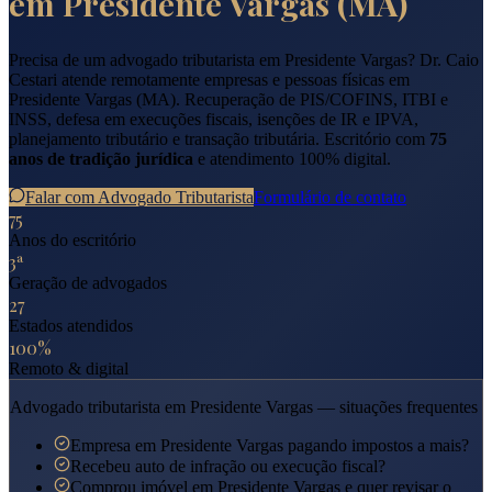
em
Presidente Vargas
(
MA
)
Precisa de um advogado tributarista em
Presidente Vargas
? Dr. Caio
Cestari atende remotamente empresas e pessoas físicas em
Presidente Vargas
(
MA
). Recuperação de PIS/COFINS, ITBI e
INSS, defesa em execuções fiscais, isenções de IR e IPVA,
planejamento tributário e transação tributária. Escritório com
75
anos de tradição jurídica
e atendimento 100% digital.
Falar com Advogado Tributarista
Formulário de contato
75
Anos do escritório
3ª
Geração de advogados
27
Estados atendidos
100%
Remoto & digital
Advogado tributarista em
Presidente Vargas
— situações frequentes
Empresa em Presidente Vargas pagando impostos a mais?
Recebeu auto de infração ou execução fiscal?
Comprou imóvel em Presidente Vargas e quer revisar o