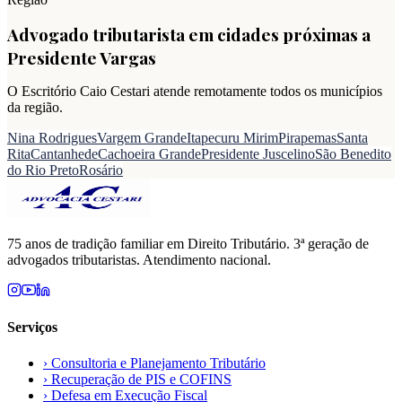
Advogado tributarista em cidades próximas a
Presidente Vargas
O Escritório Caio Cestari atende remotamente todos os municípios
da região.
Nina Rodrigues
Vargem Grande
Itapecuru Mirim
Pirapemas
Santa
Rita
Cantanhede
Cachoeira Grande
Presidente Juscelino
São Benedito
do Rio Preto
Rosário
75 anos de tradição familiar em Direito Tributário. 3ª geração de
advogados tributaristas. Atendimento nacional.
Serviços
›
Consultoria e Planejamento Tributário
›
Recuperação de PIS e COFINS
›
Defesa em Execução Fiscal