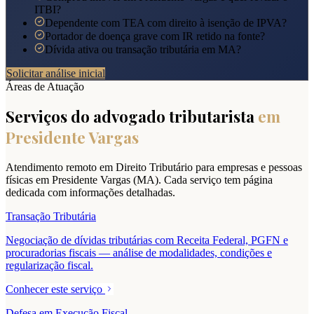
ITBI?
Dependente com TEA com direito à isenção de IPVA?
Portador de doença grave com IR retido na fonte?
Dívida ativa ou transação tributária em MA?
Solicitar análise inicial
Áreas de Atuação
Serviços do advogado tributarista
em
Presidente Vargas
Atendimento remoto em Direito Tributário para empresas e pessoas
físicas em
Presidente Vargas
(
MA
). Cada serviço tem página
dedicada com informações detalhadas.
Transação Tributária
Negociação de dívidas tributárias com Receita Federal, PGFN e
procuradorias fiscais — análise de modalidades, condições e
regularização fiscal.
Conhecer este serviço
Defesa em Execução Fiscal