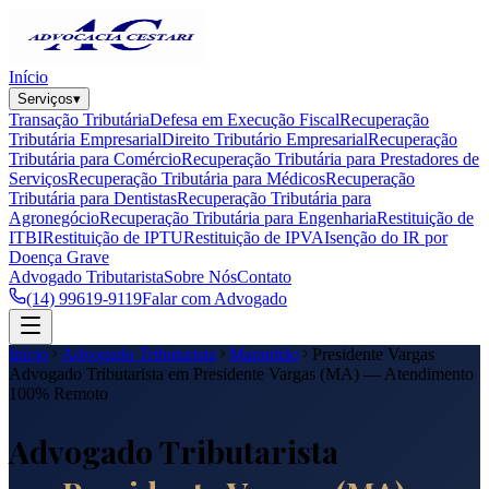
Início
Serviços
▾
Transação Tributária
Defesa em Execução Fiscal
Recuperação
Tributária Empresarial
Direito Tributário Empresarial
Recuperação
Tributária para Comércio
Recuperação Tributária para Prestadores de
Serviços
Recuperação Tributária para Médicos
Recuperação
Tributária para Dentistas
Recuperação Tributária para
Agronegócio
Recuperação Tributária para Engenharia
Restituição de
ITBI
Restituição de IPTU
Restituição de IPVA
Isenção do IR por
Doença Grave
Advogado Tributarista
Sobre Nós
Contato
(14) 99619-9119
Falar com Advogado
Início
Advogado Tributarista
Maranhão
Presidente Vargas
Advogado Tributarista em
Presidente Vargas
(
MA
) — Atendimento
100% Remoto
Advogado Tributarista