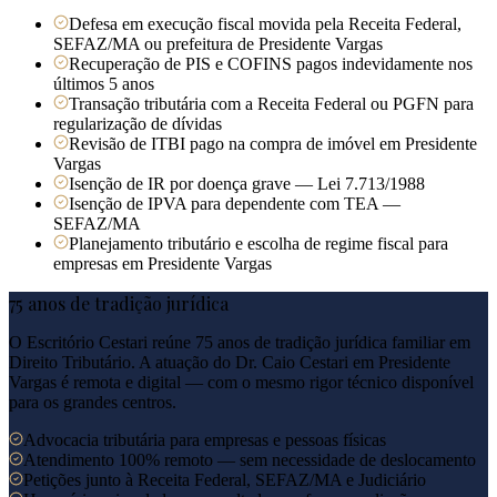
Defesa em execução fiscal movida pela Receita Federal,
SEFAZ/MA ou prefeitura de Presidente Vargas
Recuperação de PIS e COFINS pagos indevidamente nos
últimos 5 anos
Transação tributária com a Receita Federal ou PGFN para
regularização de dívidas
Revisão de ITBI pago na compra de imóvel em Presidente
Vargas
Isenção de IR por doença grave — Lei 7.713/1988
Isenção de IPVA para dependente com TEA —
SEFAZ/MA
Planejamento tributário e escolha de regime fiscal para
empresas em Presidente Vargas
75 anos de tradição jurídica
O Escritório Cestari reúne 75 anos de tradição jurídica familiar em
Direito Tributário. A atuação do Dr. Caio Cestari em
Presidente
Vargas
é remota e digital — com o mesmo rigor técnico disponível
para os grandes centros.
Advocacia tributária para empresas e pessoas físicas
Atendimento 100% remoto — sem necessidade de deslocamento
Petições junto à Receita Federal, SEFAZ/MA e Judiciário