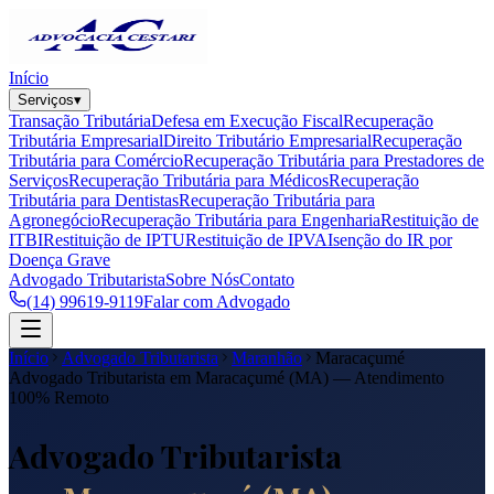
Início
Serviços
▾
Transação Tributária
Defesa em Execução Fiscal
Recuperação
Tributária Empresarial
Direito Tributário Empresarial
Recuperação
Tributária para Comércio
Recuperação Tributária para Prestadores de
Serviços
Recuperação Tributária para Médicos
Recuperação
Tributária para Dentistas
Recuperação Tributária para
Agronegócio
Recuperação Tributária para Engenharia
Restituição de
ITBI
Restituição de IPTU
Restituição de IPVA
Isenção do IR por
Doença Grave
Advogado Tributarista
Sobre Nós
Contato
(14) 99619-9119
Falar com Advogado
Início
Advogado Tributarista
Maranhão
Maracaçumé
Advogado Tributarista em
Maracaçumé
(
MA
) — Atendimento
100% Remoto
Advogado Tributarista