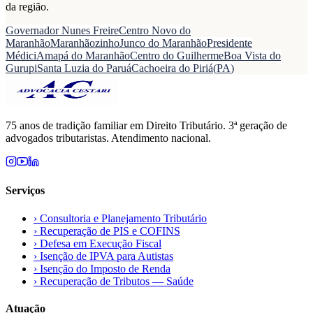
da região.
Governador Nunes Freire
Centro Novo do
Maranhão
Maranhãozinho
Junco do Maranhão
Presidente
Médici
Amapá do Maranhão
Centro do Guilherme
Boa Vista do
Gurupi
Santa Luzia do Paruá
Cachoeira do Piriá
(
PA
)
75 anos de tradição familiar em Direito Tributário. 3ª geração de
advogados tributaristas. Atendimento nacional.
Serviços
›
Consultoria e Planejamento Tributário
›
Recuperação de PIS e COFINS
›
Defesa em Execução Fiscal
›
Isenção de IPVA para Autistas
›
Isenção do Imposto de Renda
›
Recuperação de Tributos — Saúde
Atuação