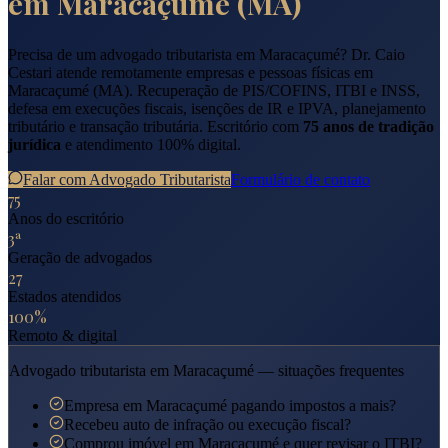
em
Maracaçumé
(
MA
)
Precisa de um advogado tributarista em
Maracaçumé
? Dr. Caio
Cestari atende remotamente empresas e pessoas físicas em
Maracaçumé
(
MA
). Recuperação de PIS/COFINS, ITBI e INSS,
defesa em execuções fiscais, isenções de IR e IPVA, planejamento
tributário e transação tributária. Escritório com
75 anos de tradição
jurídica
e atendimento 100% digital.
Falar com Advogado Tributarista
Formulário de contato
75
Anos do escritório
3ª
Geração de advogados
27
Estados atendidos
100%
Remoto & digital
Advogado tributarista em
Maracaçumé
— situações frequentes
Empresa em Maracaçumé pagando impostos a mais?
Recebeu auto de infração ou execução fiscal?
Comprou imóvel em Maracaçumé e quer revisar o ITBI?