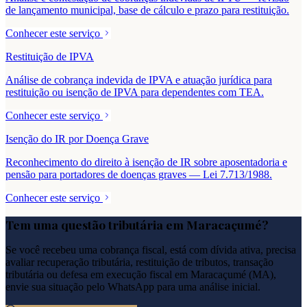
de lançamento municipal, base de cálculo e prazo para restituição.
Conhecer este serviço
Restituição de IPVA
Análise de cobrança indevida de IPVA e atuação jurídica para
restituição ou isenção de IPVA para dependentes com TEA.
Conhecer este serviço
Isenção do IR por Doença Grave
Reconhecimento do direito à isenção de IR sobre aposentadoria e
pensão para portadores de doenças graves — Lei 7.713/1988.
Conhecer este serviço
Tem uma questão tributária em
Maracaçumé
?
Se você recebeu uma cobrança fiscal, está com dívida ativa, precisa
avaliar recuperação tributária, restituição de tributos, transação
tributária ou defesa em execução fiscal em
Maracaçumé
(
MA
),
envie sua situação pelo WhatsApp para uma análise inicial.