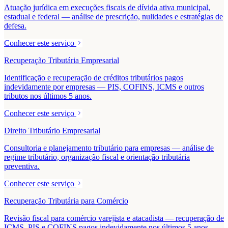
Atuação jurídica em execuções fiscais de dívida ativa municipal,
estadual e federal — análise de prescrição, nulidades e estratégias de
defesa.
Conhecer este serviço
Recuperação Tributária Empresarial
Identificação e recuperação de créditos tributários pagos
indevidamente por empresas — PIS, COFINS, ICMS e outros
tributos nos últimos 5 anos.
Conhecer este serviço
Direito Tributário Empresarial
Consultoria e planejamento tributário para empresas — análise de
regime tributário, organização fiscal e orientação tributária
preventiva.
Conhecer este serviço
Recuperação Tributária para Comércio
Revisão fiscal para comércio varejista e atacadista — recuperação de
ICMS, PIS e COFINS pagos indevidamente nos últimos 5 anos.