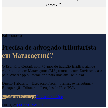
Cestari?
Fale conosco
Precisa de advogado tributarista
em
Maracaçumé
?
O Escritório Cestari, com 75 anos de tradição jurídica, atende
contribuintes em
Maracaçumé
(
MA
) remotamente. Envie seu caso
pelo WhatsApp ou formulário para uma análise inicial.
Direito Tributário · Execução Fiscal · Transação Tributária ·
Recuperação Tributária · Isenções de IR e IPVA
Falar no WhatsApp
Enviar formulário
Ou ligue:
(14) 99619-9119