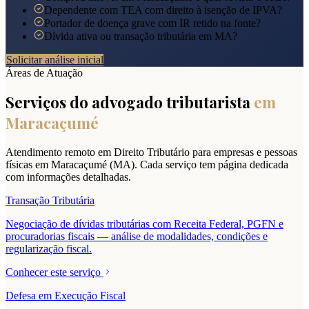
Dependente com TEA com direito à isenção de IPVA?
Portador de doença grave com IR retido na fonte?
Dívida ativa ou transação tributária em MA?
Solicitar análise inicial
Áreas de Atuação
Serviços do advogado tributarista
em
Maracaçumé
Atendimento remoto em Direito Tributário para empresas e pessoas
físicas em
Maracaçumé
(
MA
). Cada serviço tem página dedicada
com informações detalhadas.
Transação Tributária
Negociação de dívidas tributárias com Receita Federal, PGFN e
procuradorias fiscais — análise de modalidades, condições e
regularização fiscal.
Conhecer este serviço
Defesa em Execução Fiscal