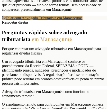
análise, apresenta as alternativas jurídicas e os honorários antes de
qualquer protocolo — tudo de forma remota, sem necessidade de
comparecer presencialmente em Maracaçumé.
Falar com Advogado Tributarista em
Maracaçumé
Respostas diretas
Perguntas rápidas sobre advogado
tributarista
em
Maracaçumé
Por que contratar um advogado tributarista em Maracaçumé para
regularizar dívidas fiscais?
Um advogado tributarista em Maracaçumé conhece os
procedimentos da Receita Federal, SEFAZ/MA e PGFN —
identificando prazos, nulidades, prescrições e modalidades de
parcelamento disponíveis. A regularização fiscal sem orientação
jurídica pode resultar em acordos desfavoráveis ou perda de prazos
processuais importantes.
Advogado tributarista em Maracaçumé: como funciona o
atendimento remoto?
O atendimento remoto para contribuintes em Maracaçumé começa
com contato pelo WhatsApp ou formulário. Em seguida, o Dr. Caio