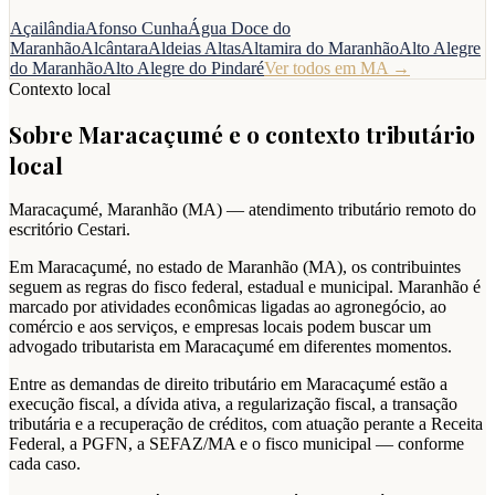
Açailândia
Afonso Cunha
Água Doce do
Maranhão
Alcântara
Aldeias Altas
Altamira do Maranhão
Alto Alegre
do Maranhão
Alto Alegre do Pindaré
Ver todos em
MA
→
Contexto local
Sobre
Maracaçumé
e o contexto tributário
local
Maracaçumé
,
Maranhão
(
MA
) — atendimento tributário remoto do
escritório Cestari.
Em Maracaçumé, no estado de Maranhão (MA), os contribuintes
seguem as regras do fisco federal, estadual e municipal. Maranhão é
marcado por atividades econômicas ligadas ao agronegócio, ao
comércio e aos serviços, e empresas locais podem buscar um
advogado tributarista em Maracaçumé em diferentes momentos.
Entre as demandas de direito tributário em Maracaçumé estão a
execução fiscal, a dívida ativa, a regularização fiscal, a transação
tributária e a recuperação de créditos, com atuação perante a Receita
Federal, a PGFN, a SEFAZ/MA e o fisco municipal — conforme
cada caso.