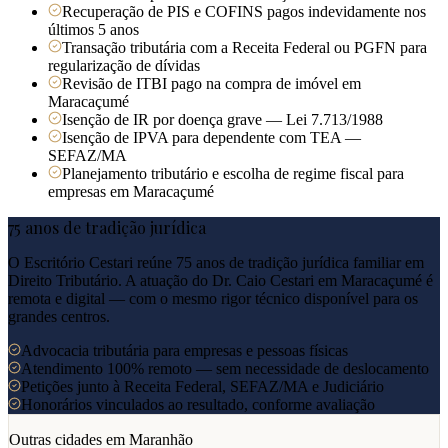
Recuperação de PIS e COFINS pagos indevidamente nos
últimos 5 anos
Transação tributária com a Receita Federal ou PGFN para
regularização de dívidas
Revisão de ITBI pago na compra de imóvel em
Maracaçumé
Isenção de IR por doença grave — Lei 7.713/1988
Isenção de IPVA para dependente com TEA —
SEFAZ/MA
Planejamento tributário e escolha de regime fiscal para
empresas em Maracaçumé
75 anos de tradição jurídica
O Escritório Cestari reúne 75 anos de tradição jurídica familiar em
Direito Tributário. A atuação do Dr. Caio Cestari em
Maracaçumé
é
remota e digital — com o mesmo rigor técnico disponível para os
grandes centros.
Advocacia tributária para empresas e pessoas físicas
Atendimento 100% remoto — sem necessidade de deslocamento
Petições junto à Receita Federal, SEFAZ/MA e Judiciário
Honorários vinculados ao resultado, conforme avaliação
Outras cidades em
Maranhão