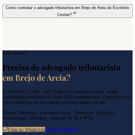
Como contratar o advogado tributarista em Brejo de Areia do Escritório
Cestari?
Fale conosco
Precisa de advogado tributarista
em
Brejo de Areia
?
O Escritório Cestari, com 75 anos de tradição jurídica, atende
contribuintes em
Brejo de Areia
(
MA
) remotamente. Envie seu caso
pelo WhatsApp ou formulário para uma análise inicial.
Direito Tributário · Execução Fiscal · Transação Tributária ·
Recuperação Tributária · Isenções de IR e IPVA
Falar no WhatsApp
Enviar formulário