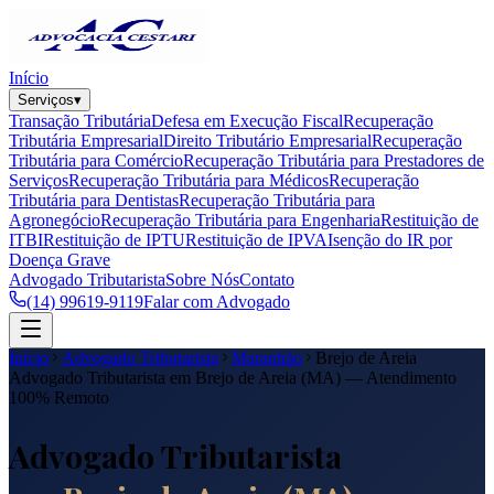
Início
Serviços
▾
Transação Tributária
Defesa em Execução Fiscal
Recuperação
Tributária Empresarial
Direito Tributário Empresarial
Recuperação
Tributária para Comércio
Recuperação Tributária para Prestadores de
Serviços
Recuperação Tributária para Médicos
Recuperação
Tributária para Dentistas
Recuperação Tributária para
Agronegócio
Recuperação Tributária para Engenharia
Restituição de
ITBI
Restituição de IPTU
Restituição de IPVA
Isenção do IR por
Doença Grave
Advogado Tributarista
Sobre Nós
Contato
(14) 99619-9119
Falar com Advogado
Início
Advogado Tributarista
Maranhão
Brejo de Areia
Advogado Tributarista em
Brejo de Areia
(
MA
) — Atendimento
100% Remoto
Advogado Tributarista