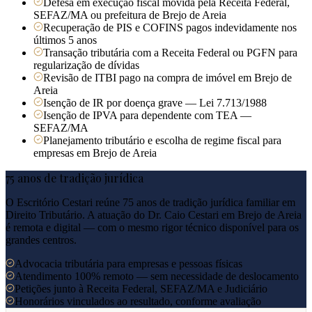
Defesa em execução fiscal movida pela Receita Federal,
SEFAZ/MA ou prefeitura de Brejo de Areia
Recuperação de PIS e COFINS pagos indevidamente nos
últimos 5 anos
Transação tributária com a Receita Federal ou PGFN para
regularização de dívidas
Revisão de ITBI pago na compra de imóvel em Brejo de
Areia
Isenção de IR por doença grave — Lei 7.713/1988
Isenção de IPVA para dependente com TEA —
SEFAZ/MA
Planejamento tributário e escolha de regime fiscal para
empresas em Brejo de Areia
75 anos de tradição jurídica
O Escritório Cestari reúne 75 anos de tradição jurídica familiar em
Direito Tributário. A atuação do Dr. Caio Cestari em
Brejo de Areia
é remota e digital — com o mesmo rigor técnico disponível para os
grandes centros.
Advocacia tributária para empresas e pessoas físicas
Atendimento 100% remoto — sem necessidade de deslocamento
Petições junto à Receita Federal, SEFAZ/MA e Judiciário
Honorários vinculados ao resultado, conforme avaliação