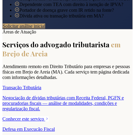
Dependente com TEA com direito à isenção de IPVA?
Portador de doença grave com IR retido na fonte?
Dívida ativa ou transação tributária em MA?
Solicitar análise inicial
Áreas de Atuação
Serviços do advogado tributarista
em
Brejo de Areia
Atendimento remoto em Direito Tributário para empresas e pessoas
físicas em
Brejo de Areia
(
MA
). Cada serviço tem página dedicada
com informações detalhadas.
Transação Tributária
Negociação de dívidas tributárias com Receita Federal, PGFN e
procuradorias fiscais — análise de modalidades, condições e
regularização fiscal.
Conhecer este serviço
Defesa em Execução Fiscal