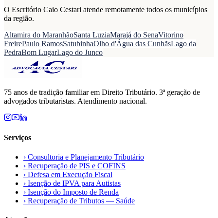
O Escritório Caio Cestari atende remotamente todos os municípios
da região.
Altamira do Maranhão
Santa Luzia
Marajá do Sena
Vitorino
Freire
Paulo Ramos
Satubinha
Olho d'Água das Cunhãs
Lago da
Pedra
Bom Lugar
Lago do Junco
75 anos de tradição familiar em Direito Tributário. 3ª geração de
advogados tributaristas. Atendimento nacional.
Serviços
›
Consultoria e Planejamento Tributário
›
Recuperação de PIS e COFINS
›
Defesa em Execução Fiscal
›
Isenção de IPVA para Autistas
›
Isenção do Imposto de Renda
›
Recuperação de Tributos — Saúde