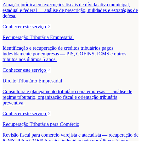
Atuação jurídica em execuções fiscais de dívida ativa municipal,
estadual e federal — análise de prescrição, nulidades e estratégias de
defesa.
Conhecer este serviço
Recuperação Tributária Empresarial
Identificação e recuperação de créditos tributários pagos
indevidamente por empresas — PIS, COFINS, ICMS e outros
tributos nos últimos 5 anos.
Conhecer este serviço
Direito Tributário Empresarial
Consultoria e planejamento tributário para empresas — análise de
regime tributário, organização fiscal e orientação tributária
preventiva.
Conhecer este serviço
Recuperação Tributária para Comércio
Revisão fiscal para comércio varejista e atacadista — recuperação de
ICMS, PIS e COFINS pagos indevidamente nos últimos 5 anos.