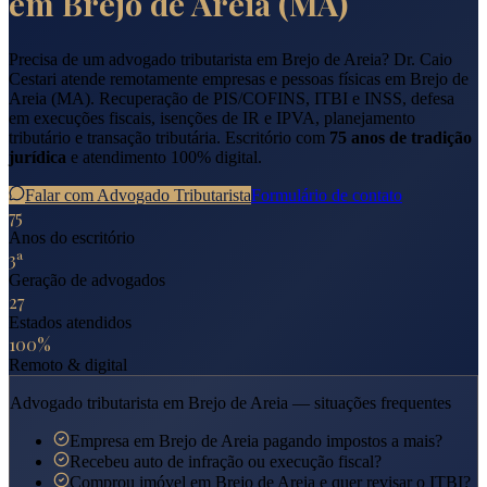
em
Brejo de Areia
(
MA
)
Precisa de um advogado tributarista em
Brejo de Areia
? Dr. Caio
Cestari atende remotamente empresas e pessoas físicas em
Brejo de
Areia
(
MA
). Recuperação de PIS/COFINS, ITBI e INSS, defesa
em execuções fiscais, isenções de IR e IPVA, planejamento
tributário e transação tributária. Escritório com
75 anos de tradição
jurídica
e atendimento 100% digital.
Falar com Advogado Tributarista
Formulário de contato
75
Anos do escritório
3ª
Geração de advogados
27
Estados atendidos
100%
Remoto & digital
Advogado tributarista em
Brejo de Areia
— situações frequentes
Empresa em Brejo de Areia pagando impostos a mais?
Recebeu auto de infração ou execução fiscal?
Comprou imóvel em Brejo de Areia e quer revisar o ITBI?