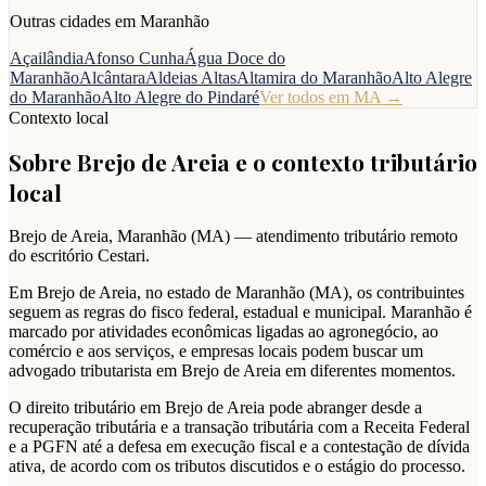
Outras cidades em
Maranhão
Açailândia
Afonso Cunha
Água Doce do
Maranhão
Alcântara
Aldeias Altas
Altamira do Maranhão
Alto Alegre
do Maranhão
Alto Alegre do Pindaré
Ver todos em
MA
→
Contexto local
Sobre
Brejo de Areia
e o contexto tributário
local
Brejo de Areia
,
Maranhão
(
MA
) — atendimento tributário remoto
do escritório Cestari.
Em Brejo de Areia, no estado de Maranhão (MA), os contribuintes
seguem as regras do fisco federal, estadual e municipal. Maranhão é
marcado por atividades econômicas ligadas ao agronegócio, ao
comércio e aos serviços, e empresas locais podem buscar um
advogado tributarista em Brejo de Areia em diferentes momentos.
O direito tributário em Brejo de Areia pode abranger desde a
recuperação tributária e a transação tributária com a Receita Federal
e a PGFN até a defesa em execução fiscal e a contestação de dívida
ativa, de acordo com os tributos discutidos e o estágio do processo.