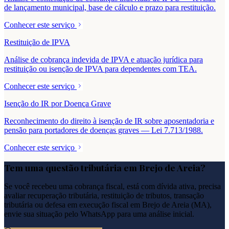
de lançamento municipal, base de cálculo e prazo para restituição.
Conhecer este serviço
Restituição de IPVA
Análise de cobrança indevida de IPVA e atuação jurídica para
restituição ou isenção de IPVA para dependentes com TEA.
Conhecer este serviço
Isenção do IR por Doença Grave
Reconhecimento do direito à isenção de IR sobre aposentadoria e
pensão para portadores de doenças graves — Lei 7.713/1988.
Conhecer este serviço
Tem uma questão tributária em
Brejo de Areia
?
Se você recebeu uma cobrança fiscal, está com dívida ativa, precisa
avaliar recuperação tributária, restituição de tributos, transação
tributária ou defesa em execução fiscal em
Brejo de Areia
(
MA
),
envie sua situação pelo WhatsApp para uma análise inicial.