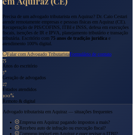
em
Aquiraz
(
CE
)
Precisa de um advogado tributarista em
Aquiraz
? Dr. Caio Cestari
atende remotamente empresas e pessoas físicas em
Aquiraz
(
CE
).
Recuperação de PIS/COFINS, ITBI e INSS, defesa em execuções
fiscais, isenções de IR e IPVA, planejamento tributário e transação
tributária. Escritório com
75 anos de tradição jurídica
e
atendimento 100% digital.
Falar com Advogado Tributarista
Formulário de contato
75
Anos do escritório
3ª
Geração de advogados
27
Estados atendidos
100%
Remoto & digital
Advogado tributarista em
Aquiraz
— situações frequentes
Empresa em Aquiraz pagando impostos a mais?
Recebeu auto de infração ou execução fiscal?
Comprou imóvel em Aquiraz e quer revisar o ITBI?