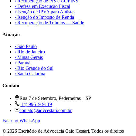
›
Recuperação de PIS e COFINS
›
Defesa em Execução Fiscal
›
Isenção de IPVA para Autistas
›
Isenção do Imposto de Renda
›
Recuperação de Tributos — Saúde
Atuação
›
São Paulo
›
Rio de Janeiro
›
Minas Gerais
›
Paraná
›
Rio Grande do Sul
›
Santa Catarina
Contato
Rua 7 de Setembro, Pederneiras – SP
(14) 99619-9119
contato@advcestari.com.br
Falar no WhatsApp
©
2026
Escritório de Advocacia Caio Cestari. Todos os direitos