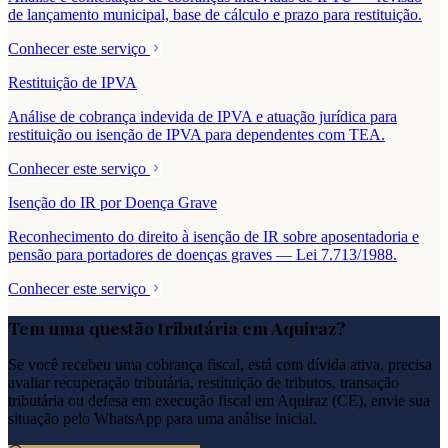
de lançamento municipal, base de cálculo e prazo para restituição.
Conhecer este serviço
Restituição de IPVA
Análise de cobrança indevida de IPVA e atuação jurídica para
restituição ou isenção de IPVA para dependentes com TEA.
Conhecer este serviço
Isenção do IR por Doença Grave
Reconhecimento do direito à isenção de IR sobre aposentadoria e
pensão para portadores de doenças graves — Lei 7.713/1988.
Conhecer este serviço
Tem uma questão tributária em
Aquiraz
?
Se você recebeu uma cobrança fiscal, está com dívida ativa, precisa
avaliar recuperação tributária, restituição de tributos, transação
tributária ou defesa em execução fiscal em
Aquiraz
(
CE
), envie sua
situação pelo WhatsApp para uma análise inicial.