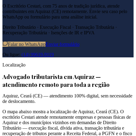
O Escritório Cestari, com 75 anos de tradição jurídica, atende
contribuintes em
Aquiraz
(
CE
) remotamente. Envie seu caso pelo
WhatsApp ou formulário para uma análise inicial.
Direito Tributário · Execução Fiscal · Transação Tributária ·
Recuperação Tributária · Isenções de IR e IPVA
Falar no WhatsApp
Enviar formulário
Ou ligue:
(14) 99619-9119
Localização
Advogado tributarista em
Aquiraz
—
atendimento remoto para toda a região
Aquiraz
,
Ceará
(
CE
) — atendimento 100% digital, sem necessidade
de deslocamento.
O mapa abaixo mostra a localização de
Aquiraz
,
Ceará
(
CE
). O
escritório Cestari atende remotamente empresas e pessoas físicas de
Aquiraz
e dos municípios vizinhos em demandas de Direito
Tributário — execução fiscal, dívida ativa, transação tributária e
recuperação de tributos perante a Receita Federal, a PGFN e o fisco