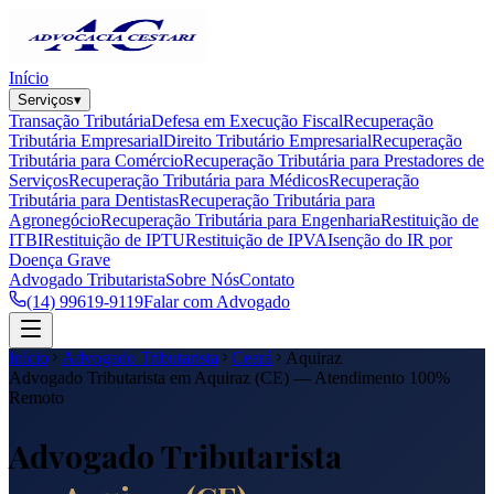
Início
Serviços
▾
Transação Tributária
Defesa em Execução Fiscal
Recuperação
Tributária Empresarial
Direito Tributário Empresarial
Recuperação
Tributária para Comércio
Recuperação Tributária para Prestadores de
Serviços
Recuperação Tributária para Médicos
Recuperação
Tributária para Dentistas
Recuperação Tributária para
Agronegócio
Recuperação Tributária para Engenharia
Restituição de
ITBI
Restituição de IPTU
Restituição de IPVA
Isenção do IR por
Doença Grave
Advogado Tributarista
Sobre Nós
Contato
(14) 99619-9119
Falar com Advogado
Início
Advogado Tributarista
Ceará
Aquiraz
Advogado Tributarista em
Aquiraz
(
CE
) — Atendimento 100%
Remoto
Advogado Tributarista