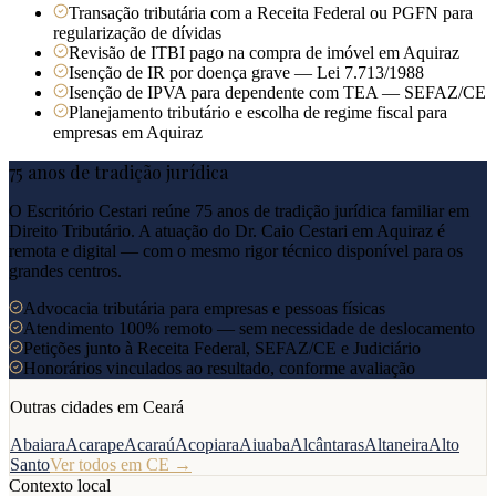
Transação tributária com a Receita Federal ou PGFN para
regularização de dívidas
Revisão de ITBI pago na compra de imóvel em Aquiraz
Isenção de IR por doença grave — Lei 7.713/1988
Isenção de IPVA para dependente com TEA — SEFAZ/CE
Planejamento tributário e escolha de regime fiscal para
empresas em Aquiraz
75 anos de tradição jurídica
O Escritório Cestari reúne 75 anos de tradição jurídica familiar em
Direito Tributário. A atuação do Dr. Caio Cestari em
Aquiraz
é
remota e digital — com o mesmo rigor técnico disponível para os
grandes centros.
Advocacia tributária para empresas e pessoas físicas
Atendimento 100% remoto — sem necessidade de deslocamento
Petições junto à Receita Federal, SEFAZ/CE e Judiciário
Honorários vinculados ao resultado, conforme avaliação
Outras cidades em
Ceará
Abaiara
Acarape
Acaraú
Acopiara
Aiuaba
Alcântaras
Altaneira
Alto
Santo
Ver todos em
CE
→
Contexto local