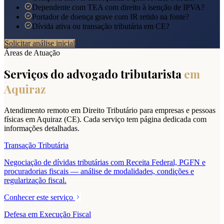
Dependente com TEA com direito à isenção de IPVA?
Portador de doença grave com IR retido na fonte?
Dívida ativa ou transação tributária em CE?
Solicitar análise inicial
Áreas de Atuação
Serviços do advogado tributarista
em
Aquiraz
Atendimento remoto em Direito Tributário para empresas e pessoas
físicas em
Aquiraz
(
CE
). Cada serviço tem página dedicada com
informações detalhadas.
Transação Tributária
Negociação de dívidas tributárias com Receita Federal, PGFN e
procuradorias fiscais — análise de modalidades, condições e
regularização fiscal.
Conhecer este serviço
Defesa em Execução Fiscal