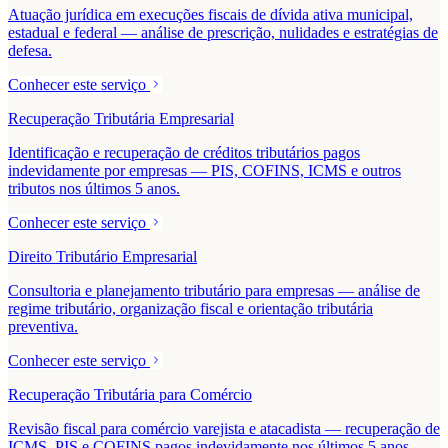
Atuação jurídica em execuções fiscais de dívida ativa municipal,
estadual e federal — análise de prescrição, nulidades e estratégias de
defesa.
Conhecer este serviço
Recuperação Tributária Empresarial
Identificação e recuperação de créditos tributários pagos
indevidamente por empresas — PIS, COFINS, ICMS e outros
tributos nos últimos 5 anos.
Conhecer este serviço
Direito Tributário Empresarial
Consultoria e planejamento tributário para empresas — análise de
regime tributário, organização fiscal e orientação tributária
preventiva.
Conhecer este serviço
Recuperação Tributária para Comércio
Revisão fiscal para comércio varejista e atacadista — recuperação de
ICMS, PIS e COFINS pagos indevidamente nos últimos 5 anos.