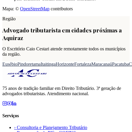
Mapa: ©
OpenStreetMap
contributors
Região
Advogado tributarista em cidades próximas a
Aquiraz
O Escritório Caio Cestari atende remotamente todos os municípios
da região.
Eusébio
Pindoretama
Itaitinga
Horizonte
Fortaleza
Maracanaú
Pacatuba
C
75 anos de tradição familiar em Direito Tributário. 3ª geração de
advogados tributaristas. Atendimento nacional.
Serviços
›
Consultoria e Planejamento Tributário