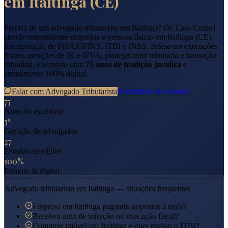
em
Itaitinga
(
CE
)
Precisa de um advogado tributarista em
Itaitinga
? Dr. Caio Cestari
atende remotamente empresas e pessoas físicas em
Itaitinga
(
CE
).
Recuperação de PIS/COFINS, ITBI e INSS, defesa em execuções
fiscais, isenções de IR e IPVA, planejamento tributário e transação
tributária. Escritório com
75 anos de tradição jurídica
e
atendimento 100% digital.
Falar com Advogado Tributarista
Formulário de contato
75
Anos do escritório
3ª
Geração de advogados
27
Estados atendidos
100%
Remoto & digital
Advogado tributarista em
Itaitinga
— situações frequentes
Empresa em Itaitinga pagando impostos a mais?
Recebeu auto de infração ou execução fiscal?
Comprou imóvel em Itaitinga e quer revisar o ITBI?