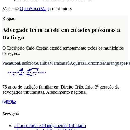
Mapa: ©
OpenStreetMap
contributors
Região
Advogado tributarista em cidades próximas a
Itaitinga
O Escritório Caio Cestari atende remotamente todos os municípios
da região.
Pacatuba
Eusébio
Guaiúba
Maracanaú
Aquiraz
Horizonte
Maranguape
Pa
75 anos de tradição familiar em Direito Tributário. 3ª geração de
advogados tributaristas. Atendimento nacional.
Serviços
›
Consultoria e Planejamento Tributário