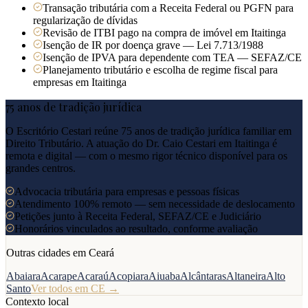
Transação tributária com a Receita Federal ou PGFN para
regularização de dívidas
Revisão de ITBI pago na compra de imóvel em Itaitinga
Isenção de IR por doença grave — Lei 7.713/1988
Isenção de IPVA para dependente com TEA — SEFAZ/CE
Planejamento tributário e escolha de regime fiscal para
empresas em Itaitinga
75 anos de tradição jurídica
O Escritório Cestari reúne 75 anos de tradição jurídica familiar em
Direito Tributário. A atuação do Dr. Caio Cestari em
Itaitinga
é
remota e digital — com o mesmo rigor técnico disponível para os
grandes centros.
Advocacia tributária para empresas e pessoas físicas
Atendimento 100% remoto — sem necessidade de deslocamento
Petições junto à Receita Federal, SEFAZ/CE e Judiciário
Honorários vinculados ao resultado, conforme avaliação
Outras cidades em
Ceará
Abaiara
Acarape
Acaraú
Acopiara
Aiuaba
Alcântaras
Altaneira
Alto
Santo
Ver todos em
CE
→
Contexto local