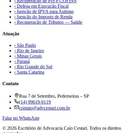
›
Recuperação de PIS e COFINS
›
Defesa em Execução Fiscal
›
Isenção de IPVA para Autistas
›
Isenção do Imposto de Renda
›
Recuperação de Tributos — Saúde
Atuação
›
São Paulo
›
Rio de Janeiro
›
Minas Gerais
›
Paraná
›
Rio Grande do Sul
›
Santa Catarina
Contato
Rua 7 de Setembro, Pederneiras – SP
(14) 99619-9119
contato@advcestari.com.br
Falar no WhatsApp
©
2026
Escritório de Advocacia Caio Cestari. Todos os direitos