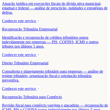
Atuação jurídica em execuções fiscais de dívida ativa municipal,
estadual e federal — análise de prescrição, nulidades e estratégias de
defesa.
Conhecer este serviço
Recuperação Tributária Empresarial
Identificação e recuperação de créditos tributários pagos
indevidamente por empresas — PIS, COFINS, ICMS e outros
tributos nos últimos 5 anos.
Conhecer este serviço
Direito Tributário Empresarial
Consultoria e planejamento tributário para empresas — análise de
regime tributário, organização fiscal e orientação tributária
preventiva.
Conhecer este serviço
Recuperação Tributária para Comércio
Revisão fiscal para comércio varejista e atacadista — recuperação de
ICMS, PIS e COFINS pagos indevidamente nos últimos 5 anos.