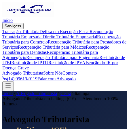
Início
Serviços
▾
Transação Tributária
Defesa em Execução Fiscal
Recuperação
Tributária Empresarial
Direito Tributário Empresarial
Recuperação
Tributária para Comércio
Recuperação Tributária para Prestadores de
Serviços
Recuperação Tributária para Médicos
Recuperação
Tributária para Dentistas
Recuperação Tributária para
Agronegócio
Recuperação Tributária para Engenharia
Restituição de
ITBI
Restituição de IPTU
Restituição de IPVA
Isenção do IR por
Doença Grave
Advogado Tributarista
Sobre Nós
Contato
(14) 99619-9119
Falar com Advogado
Início
Advogado Tributarista
Ceará
Itaitinga
Advogado Tributarista em
Itaitinga
(
CE
) — Atendimento 100%
Remoto
Advogado Tributarista