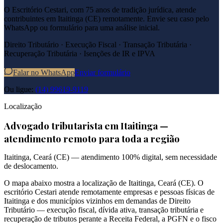
O Escritório Cestari, com 75 anos de tradição jurídica, atende
contribuintes em
Itaitinga
(
CE
) remotamente. Envie seu caso pelo
WhatsApp ou formulário para uma análise inicial.
Direito Tributário · Execução Fiscal · Transação Tributária ·
Recuperação Tributária · Isenções de IR e IPVA
Falar no WhatsApp
Enviar formulário
Ou ligue:
(14) 99619-9119
Localização
Advogado tributarista em
Itaitinga
—
atendimento remoto para toda a região
Itaitinga
,
Ceará
(
CE
) — atendimento 100% digital, sem necessidade
de deslocamento.
O mapa abaixo mostra a localização de
Itaitinga
,
Ceará
(
CE
). O
escritório Cestari atende remotamente empresas e pessoas físicas de
Itaitinga
e dos municípios vizinhos em demandas de Direito
Tributário — execução fiscal, dívida ativa, transação tributária e
recuperação de tributos perante a Receita Federal, a PGFN e o fisco