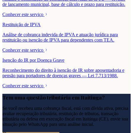
de lançamento municipal, base de cálculo e prazo para restituição.
Conhecer este serviço
Restituição de IPVA
Análise de cobrança indevida de IPVA e atuação jurídica para
restituição ou isenção de IPVA para dependentes com TEA.
Conhecer este serviço
Isenção do IR por Doença Grave
Reconhecimento do direito à isenção de IR sobre aposentadoria e
pensão para portadores de doenças graves — Lei 7.713/1988.
Conhecer este serviço
Tem uma questão tributária em
Itaitinga
?
Se você recebeu uma cobrança fiscal, está com dívida ativa, precisa
avaliar recuperação tributária, restituição de tributos, transação
tributária ou defesa em execução fiscal em
Itaitinga
(
CE
), envie sua
situação pelo WhatsApp para uma análise inicial.