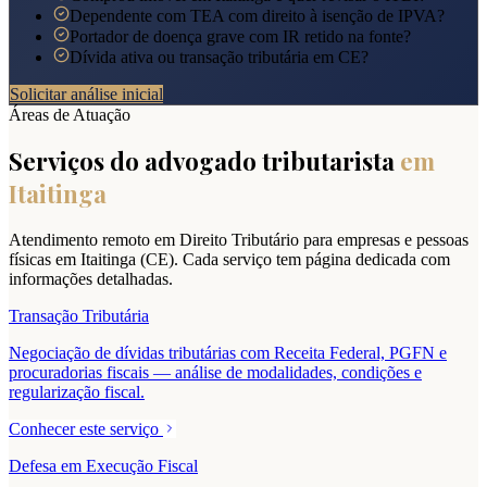
Dependente com TEA com direito à isenção de IPVA?
Portador de doença grave com IR retido na fonte?
Dívida ativa ou transação tributária em CE?
Solicitar análise inicial
Áreas de Atuação
Serviços do advogado tributarista
em
Itaitinga
Atendimento remoto em Direito Tributário para empresas e pessoas
físicas em
Itaitinga
(
CE
). Cada serviço tem página dedicada com
informações detalhadas.
Transação Tributária
Negociação de dívidas tributárias com Receita Federal, PGFN e
procuradorias fiscais — análise de modalidades, condições e
regularização fiscal.
Conhecer este serviço
Defesa em Execução Fiscal