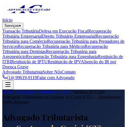
Início
Serviços
▾
Transação Tributária
Defesa em Execução Fiscal
Recuperação
Tributária Empresarial
Direito Tributário Empresarial
Recuperação
Tributária para Comércio
Recuperação Tributária para Prestadores de
Serviços
Recuperação Tributária para Médicos
Recuperação
Tributária para Dentistas
Recuperação Tributária para
Agronegócio
Recuperação Tributária para Engenharia
Restituição de
ITBI
Restituição de IPTU
Restituição de IPVA
Isenção do IR por
Doença Grave
Advogado Tributarista
Sobre Nós
Contato
(14) 99619-9119
Falar com Advogado
Início
Advogado Tributarista
Ceará
Santana do Cariri
Advogado Tributarista em
Santana do Cariri
(
CE
) — Atendimento
100% Remoto
Advogado Tributarista