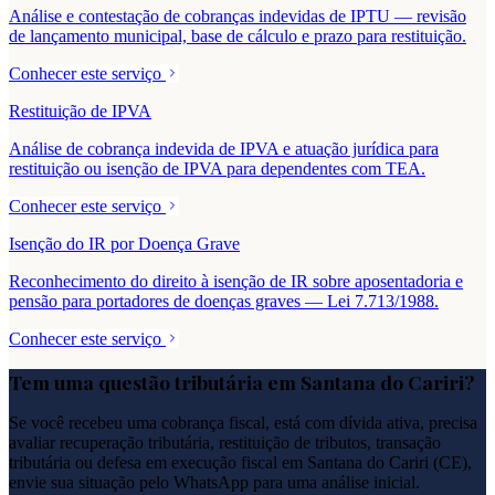
Análise e contestação de cobranças indevidas de IPTU — revisão
de lançamento municipal, base de cálculo e prazo para restituição.
Conhecer este serviço
Restituição de IPVA
Análise de cobrança indevida de IPVA e atuação jurídica para
restituição ou isenção de IPVA para dependentes com TEA.
Conhecer este serviço
Isenção do IR por Doença Grave
Reconhecimento do direito à isenção de IR sobre aposentadoria e
pensão para portadores de doenças graves — Lei 7.713/1988.
Conhecer este serviço
Tem uma questão tributária em
Santana do Cariri
?
Se você recebeu uma cobrança fiscal, está com dívida ativa, precisa
avaliar recuperação tributária, restituição de tributos, transação
tributária ou defesa em execução fiscal em
Santana do Cariri
(
CE
),
envie sua situação pelo WhatsApp para uma análise inicial.