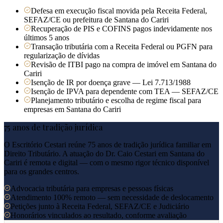
Defesa em execução fiscal movida pela Receita Federal,
SEFAZ/CE ou prefeitura de Santana do Cariri
Recuperação de PIS e COFINS pagos indevidamente nos
últimos 5 anos
Transação tributária com a Receita Federal ou PGFN para
regularização de dívidas
Revisão de ITBI pago na compra de imóvel em Santana do
Cariri
Isenção de IR por doença grave — Lei 7.713/1988
Isenção de IPVA para dependente com TEA — SEFAZ/CE
Planejamento tributário e escolha de regime fiscal para
empresas em Santana do Cariri
75 anos de tradição jurídica
O Escritório Cestari reúne 75 anos de tradição jurídica familiar em
Direito Tributário. A atuação do Dr. Caio Cestari em
Santana do
Cariri
é remota e digital — com o mesmo rigor técnico disponível
para os grandes centros.
Advocacia tributária para empresas e pessoas físicas
Atendimento 100% remoto — sem necessidade de deslocamento
Petições junto à Receita Federal, SEFAZ/CE e Judiciário
Honorários vinculados ao resultado, conforme avaliação