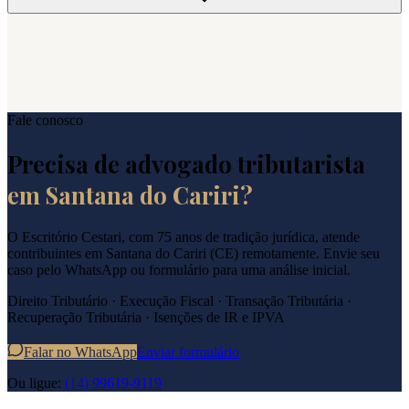
Fale conosco
Precisa de advogado tributarista
em
Santana do Cariri
?
O Escritório Cestari, com 75 anos de tradição jurídica, atende
contribuintes em
Santana do Cariri
(
CE
) remotamente. Envie seu
caso pelo WhatsApp ou formulário para uma análise inicial.
Direito Tributário · Execução Fiscal · Transação Tributária ·
Recuperação Tributária · Isenções de IR e IPVA
Falar no WhatsApp
Enviar formulário
Ou ligue:
(14) 99619-9119