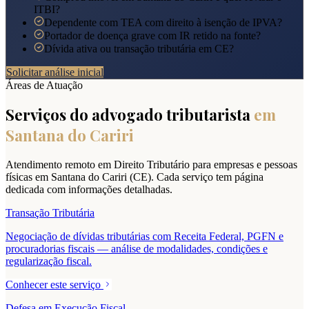
ITBI?
Dependente com TEA com direito à isenção de IPVA?
Portador de doença grave com IR retido na fonte?
Dívida ativa ou transação tributária em CE?
Solicitar análise inicial
Áreas de Atuação
Serviços do advogado tributarista
em
Santana do Cariri
Atendimento remoto em Direito Tributário para empresas e pessoas
físicas em
Santana do Cariri
(
CE
). Cada serviço tem página
dedicada com informações detalhadas.
Transação Tributária
Negociação de dívidas tributárias com Receita Federal, PGFN e
procuradorias fiscais — análise de modalidades, condições e
regularização fiscal.
Conhecer este serviço
Defesa em Execução Fiscal