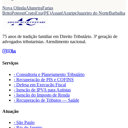
Nova Olinda
Altaneira
Farias
Brito
Potengi
Crato
Exu
(
PE
)
Assaré
Araripe
Juazeiro do Norte
Barbalha
75 anos de tradição familiar em Direito Tributário. 3ª geração de
advogados tributaristas. Atendimento nacional.
Serviços
›
Consultoria e Planejamento Tributário
›
Recuperação de PIS e COFINS
›
Defesa em Execução Fiscal
›
Isenção de IPVA para Autistas
›
Isenção do Imposto de Renda
›
Recuperação de Tributos — Saúde
Atuação
›
São Paulo
›
Rio de Janeiro