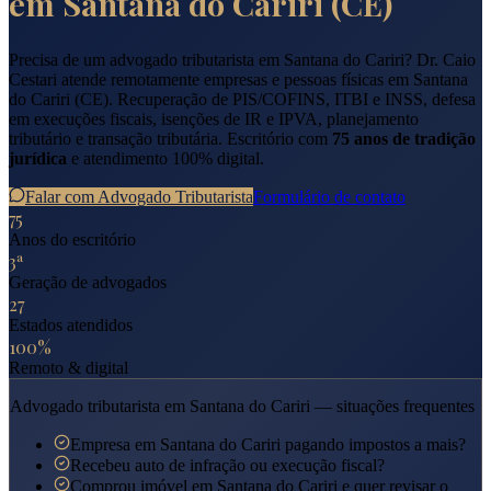
em
Santana do Cariri
(
CE
)
Precisa de um advogado tributarista em
Santana do Cariri
? Dr. Caio
Cestari atende remotamente empresas e pessoas físicas em
Santana
do Cariri
(
CE
). Recuperação de PIS/COFINS, ITBI e INSS, defesa
em execuções fiscais, isenções de IR e IPVA, planejamento
tributário e transação tributária. Escritório com
75 anos de tradição
jurídica
e atendimento 100% digital.
Falar com Advogado Tributarista
Formulário de contato
75
Anos do escritório
3ª
Geração de advogados
27
Estados atendidos
100%
Remoto & digital
Advogado tributarista em
Santana do Cariri
— situações frequentes
Empresa em Santana do Cariri pagando impostos a mais?
Recebeu auto de infração ou execução fiscal?
Comprou imóvel em Santana do Cariri e quer revisar o