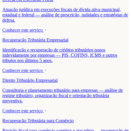
Atuação jurídica em execuções fiscais de dívida ativa municipal,
estadual e federal — análise de prescrição, nulidades e estratégias de
defesa.
Conhecer este serviço
Recuperação Tributária Empresarial
Identificação e recuperação de créditos tributários pagos
indevidamente por empresas — PIS, COFINS, ICMS e outros
tributos nos últimos 5 anos.
Conhecer este serviço
Direito Tributário Empresarial
Consultoria e planejamento tributário para empresas — análise de
regime tributário, organização fiscal e orientação tributária
preventiva.
Conhecer este serviço
Recuperação Tributária para Comércio
Revisão fiscal para comércio varejista e atacadista — recuperação de