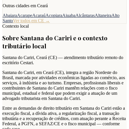
Outras cidades em
Ceará
Abaiara
Acarape
Acaraú
Acopiara
Aiuaba
Alcântaras
Altaneira
Alto
Santo
Ver todos em
CE
→
Contexto local
Sobre
Santana do Cariri
e o contexto
tributário local
Santana do Cariri
,
Ceará
(
CE
) — atendimento tributário remoto do
escritório Cestari.
Santana do Cariri, em Ceará (CE), integra a região Nordeste do
Brasil, marcada por atividades econômicas ligadas ao comércio, aos
serviços, à indústria e ao turismo. Empresas, profissionais liberais e
contribuintes de Santana do Cariri mantêm relações com o fisco
municipal, estadual e federal que podem exigir a atuação de um
advogado tributarista em Santana do Cariri.
Entre as demandas de direito tributário em Santana do Cariri estão a
execução fiscal, a dívida ativa, a regularização fiscal, a transação
tributária e a recuperação de créditos, com atuação perante a Receita
Federal, a PGFN, a SEFAZ/CE e o fisco municipal — conforme
cada caso.