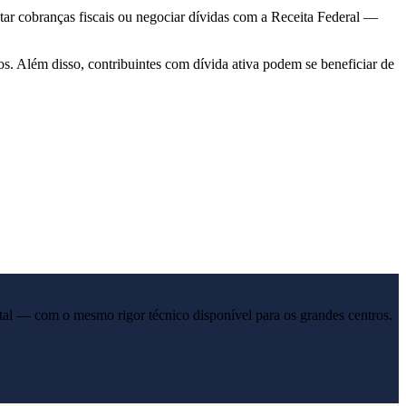
tar cobranças fiscais ou negociar dívidas com a Receita Federal —
 Além disso, contribuintes com dívida ativa podem se beneficiar de
tal — com o mesmo rigor técnico disponível para os grandes centros.