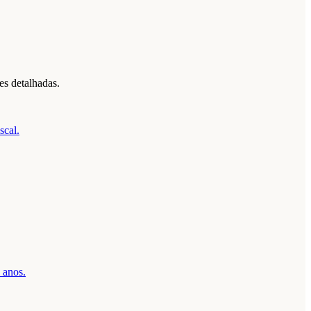
es detalhadas.
scal.
 anos.