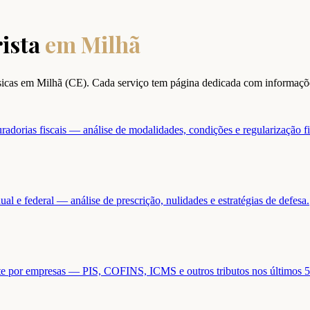
ista
em
Milhã
ísicas em
Milhã
(
CE
). Cada serviço tem página dedicada com informaçõ
adorias fiscais — análise de modalidades, condições e regularização fi
ual e federal — análise de prescrição, nulidades e estratégias de defesa.
ente por empresas — PIS, COFINS, ICMS e outros tributos nos últimos 5