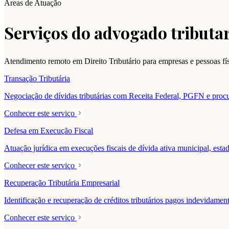
Áreas de Atuação
Serviços do advogado tributar
Atendimento remoto em Direito Tributário para empresas e pessoas f
Transação Tributária
Negociação de dívidas tributárias com Receita Federal, PGFN e procur
Conhecer este serviço
Defesa em Execução Fiscal
Atuação jurídica em execuções fiscais de dívida ativa municipal, estad
Conhecer este serviço
Recuperação Tributária Empresarial
Identificação e recuperação de créditos tributários pagos indevidam
Conhecer este serviço