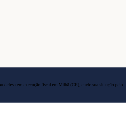
ia ou defesa em execução fiscal em
Milhã
(
CE
), envie sua situação pelo