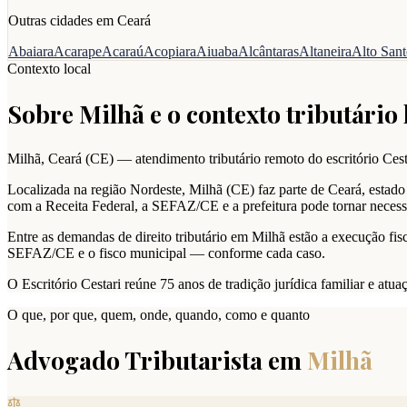
Outras cidades em
Ceará
Abaiara
Acarape
Acaraú
Acopiara
Aiuaba
Alcântaras
Altaneira
Alto San
Contexto local
Sobre
Milhã
e o contexto tributário 
Milhã
,
Ceará
(
CE
) — atendimento tributário remoto do escritório Cest
Localizada na região Nordeste, Milhã (CE) faz parte de Ceará, estado 
com a Receita Federal, a SEFAZ/CE e a prefeitura pode tornar necess
Entre as demandas de direito tributário em Milhã estão a execução fisca
SEFAZ/CE e o fisco municipal — conforme cada caso.
O Escritório Cestari reúne 75 anos de tradição jurídica familiar e at
O que, por que, quem, onde, quando, como e quanto
Advogado Tributarista em
Milhã