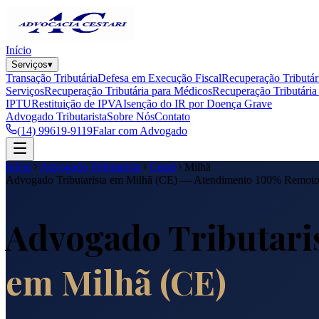
Início
Serviços
▾
Transação Tributária
Defesa em Execução Fiscal
Recuperação Tributár
Serviços
Recuperação Tributária para Médicos
Recuperação Tributária 
IPTU
Restituição de IPVA
Isenção do IR por Doença Grave
Advogado Tributarista
Sobre Nós
Contato
(14) 99619-9119
Falar com Advogado
Início
Advogado Tributarista
Ceará
Milhã
Advogado Tributarista em
Milhã
(
CE
) — Atendimento 100% Remot
Advogado Tributari
em
Milhã
(
CE
)