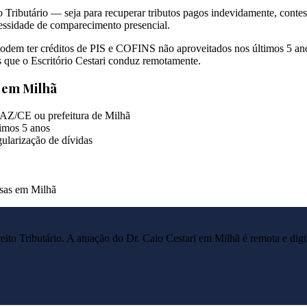
 Tributário — seja para recuperar tributos pagos indevidamente, contes
cessidade de comparecimento presencial.
em ter créditos de PIS e COFINS não aproveitados nos últimos 5 anos.
 que o Escritório Cestari conduz remotamente.
s em
Milhã
FAZ/CE ou prefeitura de Milhã
imos 5 anos
ularização de dívidas
esas em Milhã
reito Tributário. A atuação do Dr. Caio Cestari em
Milhã
é remota e digi