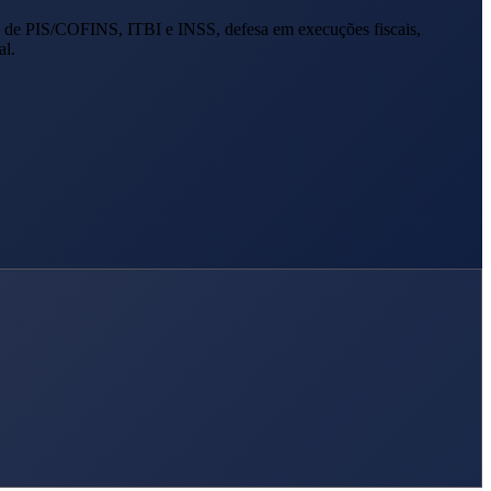
 de PIS/COFINS, ITBI e INSS, defesa em execuções fiscais,
al.