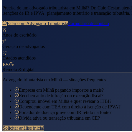
Precisa de um advogado tributarista em
Milhã
? Dr. Caio Cestari aten
isenções de IR e IPVA, planejamento tributário e transação tributária.
Falar com Advogado Tributarista
Formulário de contato
75
Anos do escritório
3ª
Geração de advogados
27
Estados atendidos
100%
Remoto & digital
Advogado tributarista em
Milhã
— situações frequentes
Empresa em Milhã pagando impostos a mais?
Recebeu auto de infração ou execução fiscal?
Comprou imóvel em Milhã e quer revisar o ITBI?
Dependente com TEA com direito à isenção de IPVA?
Portador de doença grave com IR retido na fonte?
Dívida ativa ou transação tributária em CE?
Solicitar análise inicial