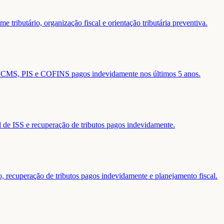
 tributário, organização fiscal e orientação tributária preventiva.
de ICMS, PIS e COFINS pagos indevidamente nos últimos 5 anos.
al de ISS e recuperação de tributos pagos indevidamente.
o, recuperação de tributos pagos indevidamente e planejamento fiscal.