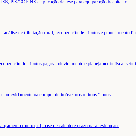
de ISS, PIS/COFINS e aplicação de tese para equiparação hospitalar.
análise de tributação rural, recuperação de tributos e planejamento fis
ecuperação de tributos pagos indevidamente e planejamento fiscal setori
gos indevidamente na compra de imóvel nos últimos 5 anos.
nçamento municipal, base de cálculo e prazo para restituição.