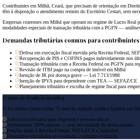
Contribuintes em Milhã, Ceará, que precisam de orientação em Direito
têm à disposição o atendimento remoto do Escritório Cestari, sem ne
Empresas cearenses em Milhã que operam no regime de Lucro Real pod
modalidades especiais de transação tributária com a PGFN — análises
Demandas tributárias comuns para contribuinte
Defesa em execução fiscal movida pela Receita Federal, SE
Recuperação de PIS e COFINS pagos indevidamente nos últ
Transação tributária com a Receita Federal ou PGFN para reg
Revisão de ITBI pago na compra de imóvel em Milhã
Isenção de IR por doença grave — Lei 7.713/1988
Isenção de IPVA para dependente com TEA — SEFAZ/CE
Planejamento tributário e escolha de regime fiscal para empr
75 anos de tradição jurídica
O Escritório Cestari reúne 75 anos de tradição jurídica familiar em Di
Advocacia tributária para empresas e pessoas físicas
Atendimento 100% remoto — sem necessidade de deslocamento
Petições junto à Receita Federal, SEFAZ/CE e Judiciário
Honorários vinculados ao resultado, conforme avaliação