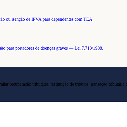
tuição ou isenção de IPVA para dependentes com TEA.
nsão para portadores de doenças graves — Lei 7.713/1988.
liar recuperação tributária, restituição de tributos, transação tributár