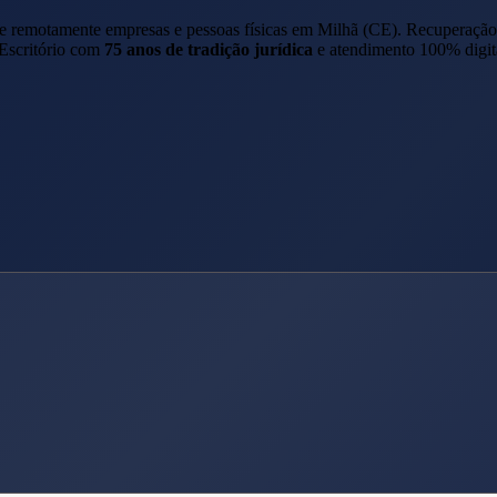
de remotamente empresas e pessoas físicas em
Milhã
(
CE
). Recuperação
 Escritório com
75 anos de tradição jurídica
e atendimento 100% digit