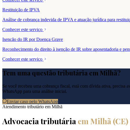
Restituição de IPVA
Análise de cobrança indevida de IPVA e atuação jurídica para resti
Conhecer este serviço
Isenção do IR por Doença Grave
Reconhecimento do direito à isenção de IR sobre aposentadoria e pe
Conhecer este serviço
Tem uma questão tributária em
Milhã
?
Se você recebeu uma cobrança fiscal, está com dívida ativa, precisa ava
WhatsApp para uma análise inicial.
Enviar caso pelo WhatsApp
Atendimento tributário em
Milhã
Advocacia tributária
em
Milhã
(
CE
)