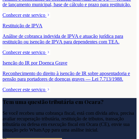
de lançamento municipal, base de cálculo e prazo para restituição.
Conhecer este serviço
Restituição de IPVA
Análise de cobrança indevida de IPVA e atuação jurídica para
restituição ou isenção de IPVA para dependentes com TEA.
Conhecer este serviço
Isenção do IR por Doença Grave
Reconhecimento do direito à isenção de IR sobre aposentadoria e
pensão para portadores de doenças graves — Lei 7.713/1988.
Conhecer este serviço
Tem uma questão tributária em
Ocara
?
Se você recebeu uma cobrança fiscal, está com dívida ativa, precisa
avaliar recuperação tributária, restituição de tributos, transação
tributária ou defesa em execução fiscal em
Ocara
(
CE
), envie sua
situação pelo WhatsApp para uma análise inicial.