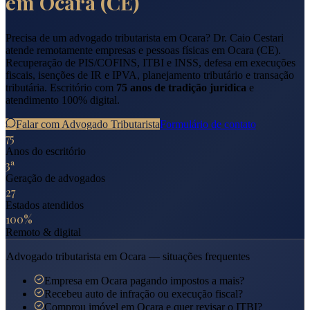
em
Ocara
(
CE
)
Precisa de um advogado tributarista em
Ocara
? Dr. Caio Cestari
atende remotamente empresas e pessoas físicas em
Ocara
(
CE
).
Recuperação de PIS/COFINS, ITBI e INSS, defesa em execuções
fiscais, isenções de IR e IPVA, planejamento tributário e transação
tributária. Escritório com
75 anos de tradição jurídica
e
atendimento 100% digital.
Falar com Advogado Tributarista
Formulário de contato
75
Anos do escritório
3ª
Geração de advogados
27
Estados atendidos
100%
Remoto & digital
Advogado tributarista em
Ocara
— situações frequentes
Empresa em Ocara pagando impostos a mais?
Recebeu auto de infração ou execução fiscal?
Comprou imóvel em Ocara e quer revisar o ITBI?