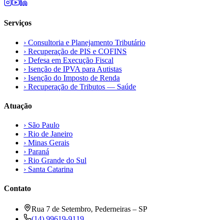
Serviços
›
Consultoria e Planejamento Tributário
›
Recuperação de PIS e COFINS
›
Defesa em Execução Fiscal
›
Isenção de IPVA para Autistas
›
Isenção do Imposto de Renda
›
Recuperação de Tributos — Saúde
Atuação
›
São Paulo
›
Rio de Janeiro
›
Minas Gerais
›
Paraná
›
Rio Grande do Sul
›
Santa Catarina
Contato
Rua 7 de Setembro, Pederneiras – SP
(14) 99619-9119