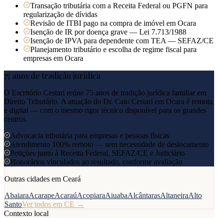
Transação tributária com a Receita Federal ou PGFN para
regularização de dívidas
Revisão de ITBI pago na compra de imóvel em Ocara
Isenção de IR por doença grave — Lei 7.713/1988
Isenção de IPVA para dependente com TEA — SEFAZ/CE
Planejamento tributário e escolha de regime fiscal para
empresas em Ocara
75 anos de tradição jurídica
O Escritório Cestari reúne 75 anos de tradição jurídica familiar em
Direito Tributário. A atuação do Dr. Caio Cestari em
Ocara
é remota
e digital — com o mesmo rigor técnico disponível para os grandes
centros.
Advocacia tributária para empresas e pessoas físicas
Atendimento 100% remoto — sem necessidade de deslocamento
Petições junto à Receita Federal, SEFAZ/CE e Judiciário
Honorários vinculados ao resultado, conforme avaliação
Outras cidades em
Ceará
Abaiara
Acarape
Acaraú
Acopiara
Aiuaba
Alcântaras
Altaneira
Alto
Santo
Ver todos em
CE
→
Contexto local