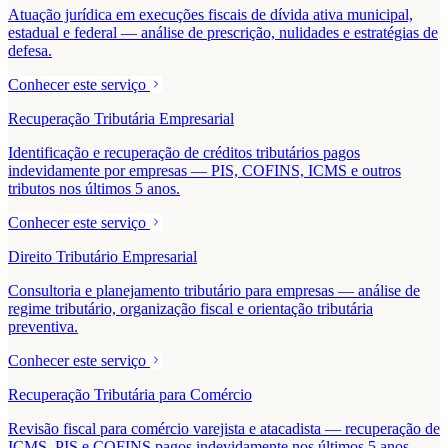
Atuação jurídica em execuções fiscais de dívida ativa municipal,
estadual e federal — análise de prescrição, nulidades e estratégias de
defesa.
Conhecer este serviço
Recuperação Tributária Empresarial
Identificação e recuperação de créditos tributários pagos
indevidamente por empresas — PIS, COFINS, ICMS e outros
tributos nos últimos 5 anos.
Conhecer este serviço
Direito Tributário Empresarial
Consultoria e planejamento tributário para empresas — análise de
regime tributário, organização fiscal e orientação tributária
preventiva.
Conhecer este serviço
Recuperação Tributária para Comércio
Revisão fiscal para comércio varejista e atacadista — recuperação de
ICMS, PIS e COFINS pagos indevidamente nos últimos 5 anos.