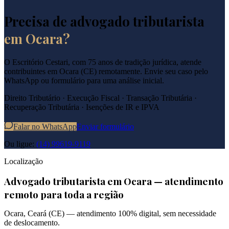
Precisa de advogado tributarista
em
Ocara
?
O Escritório Cestari, com 75 anos de tradição jurídica, atende
contribuintes em
Ocara
(
CE
) remotamente. Envie seu caso pelo
WhatsApp ou formulário para uma análise inicial.
Direito Tributário · Execução Fiscal · Transação Tributária ·
Recuperação Tributária · Isenções de IR e IPVA
Falar no WhatsApp
Enviar formulário
Ou ligue:
(14) 99619-9119
Localização
Advogado tributarista em
Ocara
— atendimento
remoto para toda a região
Ocara
,
Ceará
(
CE
) — atendimento 100% digital, sem necessidade
de deslocamento.