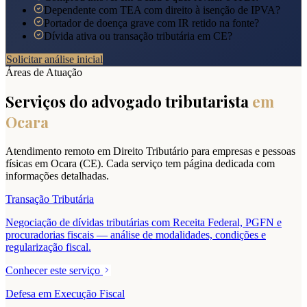
Dependente com TEA com direito à isenção de IPVA?
Portador de doença grave com IR retido na fonte?
Dívida ativa ou transação tributária em CE?
Solicitar análise inicial
Áreas de Atuação
Serviços do advogado tributarista
em
Ocara
Atendimento remoto em Direito Tributário para empresas e pessoas
físicas em
Ocara
(
CE
). Cada serviço tem página dedicada com
informações detalhadas.
Transação Tributária
Negociação de dívidas tributárias com Receita Federal, PGFN e
procuradorias fiscais — análise de modalidades, condições e
regularização fiscal.
Conhecer este serviço
Defesa em Execução Fiscal