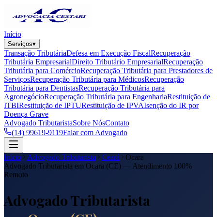
Início
Serviços
▾
Transação Tributária
Defesa em Execução Fiscal
Recuperação
Tributária Empresarial
Direito Tributário Empresarial
Recuperação
Tributária para Comércio
Recuperação Tributária para Prestadores de
Serviços
Recuperação Tributária para Médicos
Recuperação
Tributária para Dentistas
Recuperação Tributária para
Agronegócio
Recuperação Tributária para Engenharia
Restituição de
ITBI
Restituição de IPTU
Restituição de IPVA
Isenção do IR por
Doença Grave
Advogado Tributarista
Sobre Nós
Contato
(14) 99619-9119
Falar com Advogado
Início
Advogado Tributarista
Ceará
Ocara
Advogado Tributarista em
Ocara
(
CE
) — Atendimento 100%
Remoto
Advogado Tributarista