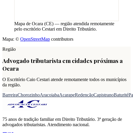
Mapa de
Ocara
(
CE
) — região atendida remotamente
pelo escritório Cestari em Direito Tributário.
Mapa: ©
OpenStreetMap
contributors
Região
Advogado tributarista em cidades próximas a
Ocara
O Escritório Caio Cestari atende remotamente todos os municípios
da região.
Barreira
Chorozinho
Aracoiaba
Acarape
Redenção
Capistrano
Baturité
Pa
75 anos de tradição familiar em Direito Tributário. 3ª geração de
advogados tributaristas. Atendimento nacional.