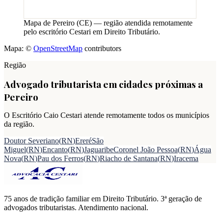
Mapa de
Pereiro
(
CE
) — região atendida remotamente
pelo escritório Cestari em Direito Tributário.
Mapa: ©
OpenStreetMap
contributors
Região
Advogado tributarista em cidades próximas a
Pereiro
O Escritório Caio Cestari atende remotamente todos os municípios
da região.
Doutor Severiano
(
RN
)
Ereré
São
Miguel
(
RN
)
Encanto
(
RN
)
Jaguaribe
Coronel João Pessoa
(
RN
)
Água
Nova
(
RN
)
Pau dos Ferros
(
RN
)
Riacho de Santana
(
RN
)
Iracema
75 anos de tradição familiar em Direito Tributário. 3ª geração de
advogados tributaristas. Atendimento nacional.