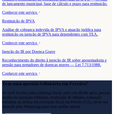
de lançamento municipal, base de cálculo e prazo para restituição.
Conhecer este serviço
Restituição de IPVA
Análise de cobrança indevida de IPVA e atuação jurídica para
restituição ou isenção de IPVA para dependentes com TEA.
Conhecer este serviço
Isenção do IR por Doença Grave
Reconhecimento do direito à isenção de IR sobre aposentadoria e
pensão para portadores de doenças graves — Lei 7.713/1988.
Conhecer este serviço
Tem uma questão tributária em
Pereiro
?
Se você recebeu uma cobrança fiscal, está com dívida ativa, precisa
avaliar recuperação tributária, restituição de tributos, transação
tributária ou defesa em execução fiscal em
Pereiro
(
CE
), envie sua
situação pelo WhatsApp para uma análise inicial.