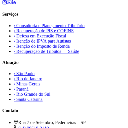
Serviços
›
Consultoria e Planejamento Tributário
›
Recuperação de PIS e COFINS
›
Defesa em Execução Fiscal
›
Isenção de IPVA para Autistas
›
Isenção do Imposto de Renda
›
Recuperação de Tributos — Saúde
Atuação
›
São Paulo
›
Rio de Janeiro
›
Minas Gerais
›
Paraná
›
Rio Grande do Sul
›
Santa Catarina
Contato
Rua 7 de Setembro, Pederneiras – SP