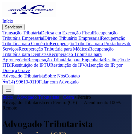
Início
Serviços
▾
Transação Tributária
Defesa em Execução Fiscal
Recuperação
Tributária Empresarial
Direito Tributário Empresarial
Recuperação
Tributária para Comércio
Recuperação Tributária para Prestadores de
Serviços
Recuperação Tributária para Médicos
Recuperação
Tributária para Dentistas
Recuperação Tributária para
Agronegócio
Recuperação Tributária para Engenharia
Restituição de
ITBI
Restituição de IPTU
Restituição de IPVA
Isenção do IR por
Doença Grave
Advogado Tributarista
Sobre Nós
Contato
(14) 99619-9119
Falar com Advogado
Início
Advogado Tributarista
Ceará
Pereiro
Advogado Tributarista em
Pereiro
(
CE
) — Atendimento 100%
Remoto
Advogado Tributarista