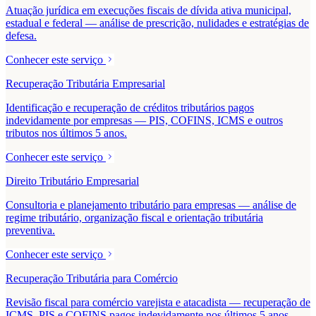
Atuação jurídica em execuções fiscais de dívida ativa municipal,
estadual e federal — análise de prescrição, nulidades e estratégias de
defesa.
Conhecer este serviço
Recuperação Tributária Empresarial
Identificação e recuperação de créditos tributários pagos
indevidamente por empresas — PIS, COFINS, ICMS e outros
tributos nos últimos 5 anos.
Conhecer este serviço
Direito Tributário Empresarial
Consultoria e planejamento tributário para empresas — análise de
regime tributário, organização fiscal e orientação tributária
preventiva.
Conhecer este serviço
Recuperação Tributária para Comércio
Revisão fiscal para comércio varejista e atacadista — recuperação de
ICMS, PIS e COFINS pagos indevidamente nos últimos 5 anos.