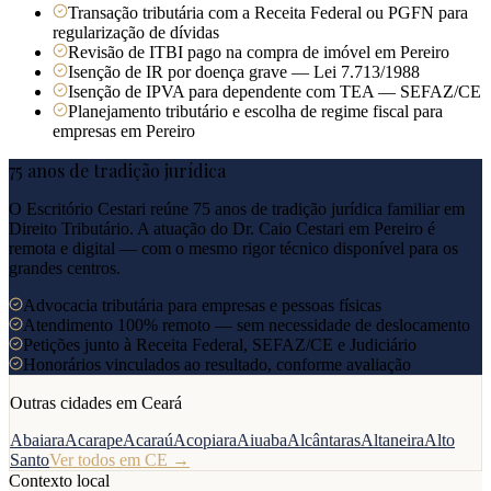
Transação tributária com a Receita Federal ou PGFN para
regularização de dívidas
Revisão de ITBI pago na compra de imóvel em Pereiro
Isenção de IR por doença grave — Lei 7.713/1988
Isenção de IPVA para dependente com TEA — SEFAZ/CE
Planejamento tributário e escolha de regime fiscal para
empresas em Pereiro
75 anos de tradição jurídica
O Escritório Cestari reúne 75 anos de tradição jurídica familiar em
Direito Tributário. A atuação do Dr. Caio Cestari em
Pereiro
é
remota e digital — com o mesmo rigor técnico disponível para os
grandes centros.
Advocacia tributária para empresas e pessoas físicas
Atendimento 100% remoto — sem necessidade de deslocamento
Petições junto à Receita Federal, SEFAZ/CE e Judiciário
Honorários vinculados ao resultado, conforme avaliação
Outras cidades em
Ceará
Abaiara
Acarape
Acaraú
Acopiara
Aiuaba
Alcântaras
Altaneira
Alto
Santo
Ver todos em
CE
→
Contexto local