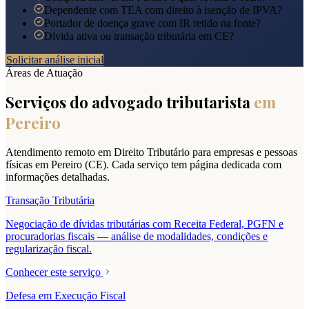
Dependente com TEA com direito à isenção de IPVA?
Portador de doença grave com IR retido na fonte?
Dívida ativa ou transação tributária em CE?
Solicitar análise inicial
Áreas de Atuação
Serviços do advogado tributarista
em
Pereiro
Atendimento remoto em Direito Tributário para empresas e pessoas
físicas em
Pereiro
(
CE
). Cada serviço tem página dedicada com
informações detalhadas.
Transação Tributária
Negociação de dívidas tributárias com Receita Federal, PGFN e
procuradorias fiscais — análise de modalidades, condições e
regularização fiscal.
Conhecer este serviço
Defesa em Execução Fiscal