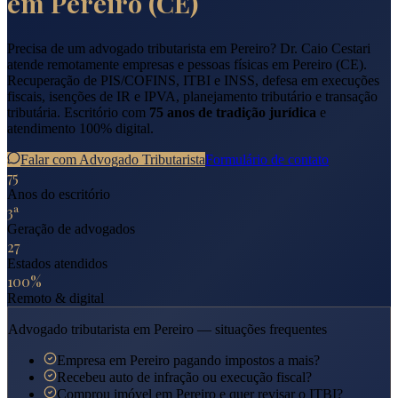
em
Pereiro
(
CE
)
Precisa de um advogado tributarista em
Pereiro
? Dr. Caio Cestari
atende remotamente empresas e pessoas físicas em
Pereiro
(
CE
).
Recuperação de PIS/COFINS, ITBI e INSS, defesa em execuções
fiscais, isenções de IR e IPVA, planejamento tributário e transação
tributária. Escritório com
75 anos de tradição jurídica
e
atendimento 100% digital.
Falar com Advogado Tributarista
Formulário de contato
75
Anos do escritório
3ª
Geração de advogados
27
Estados atendidos
100%
Remoto & digital
Advogado tributarista em
Pereiro
— situações frequentes
Empresa em Pereiro pagando impostos a mais?
Recebeu auto de infração ou execução fiscal?
Comprou imóvel em Pereiro e quer revisar o ITBI?