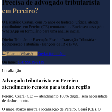
Precisa de advogado tributarista
em
Pereiro
?
O Escritório Cestari, com 75 anos de tradição jurídica, atende
contribuintes em
Pereiro
(
CE
) remotamente. Envie seu caso pelo
WhatsApp ou formulário para uma análise inicial.
Direito Tributário · Execução Fiscal · Transação Tributária ·
Recuperação Tributária · Isenções de IR e IPVA
Falar no WhatsApp
Enviar formulário
Ou ligue:
(14) 99619-9119
Localização
Advogado tributarista em
Pereiro
—
atendimento remoto para toda a região
Pereiro
,
Ceará
(
CE
) — atendimento 100% digital, sem necessidade
de deslocamento.
O mapa abaixo mostra a localização de
Pereiro
,
Ceará
(
CE
). O