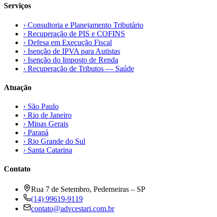
Serviços
›
Consultoria e Planejamento Tributário
›
Recuperação de PIS e COFINS
›
Defesa em Execução Fiscal
›
Isenção de IPVA para Autistas
›
Isenção do Imposto de Renda
›
Recuperação de Tributos — Saúde
Atuação
›
São Paulo
›
Rio de Janeiro
›
Minas Gerais
›
Paraná
›
Rio Grande do Sul
›
Santa Catarina
Contato
Rua 7 de Setembro, Pederneiras – SP
(14) 99619-9119
contato@advcestari.com.br