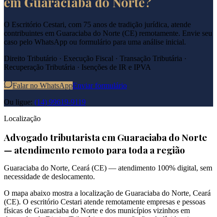
em
Guaraciaba do Norte
?
O Escritório Cestari, com 75 anos de tradição jurídica, atende
contribuintes em
Guaraciaba do Norte
(
CE
) remotamente. Envie seu
caso pelo WhatsApp ou formulário para uma análise inicial.
Direito Tributário · Execução Fiscal · Transação Tributária ·
Recuperação Tributária · Isenções de IR e IPVA
Falar no WhatsApp
Enviar formulário
Ou ligue:
(14) 99619-9119
Localização
Advogado tributarista em
Guaraciaba do Norte
— atendimento remoto para toda a região
Guaraciaba do Norte
,
Ceará
(
CE
) — atendimento 100% digital, sem
necessidade de deslocamento.
O mapa abaixo mostra a localização de
Guaraciaba do Norte
,
Ceará
(
CE
). O escritório Cestari atende remotamente empresas e pessoas
físicas de
Guaraciaba do Norte
e dos municípios vizinhos em