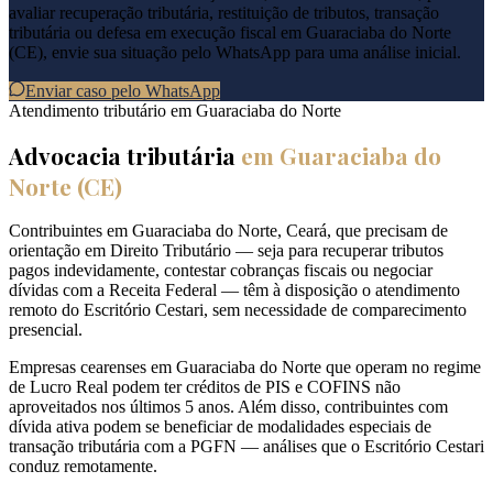
avaliar recuperação tributária, restituição de tributos, transação
tributária ou defesa em execução fiscal em
Guaraciaba do Norte
(
CE
), envie sua situação pelo WhatsApp para uma análise inicial.
Enviar caso pelo WhatsApp
Atendimento tributário em
Guaraciaba do Norte
Advocacia tributária
em
Guaraciaba do
Norte
(
CE
)
Contribuintes em Guaraciaba do Norte, Ceará, que precisam de
orientação em Direito Tributário — seja para recuperar tributos
pagos indevidamente, contestar cobranças fiscais ou negociar
dívidas com a Receita Federal — têm à disposição o atendimento
remoto do Escritório Cestari, sem necessidade de comparecimento
presencial.
Empresas cearenses em Guaraciaba do Norte que operam no regime
de Lucro Real podem ter créditos de PIS e COFINS não
aproveitados nos últimos 5 anos. Além disso, contribuintes com
dívida ativa podem se beneficiar de modalidades especiais de
transação tributária com a PGFN — análises que o Escritório Cestari
conduz remotamente.