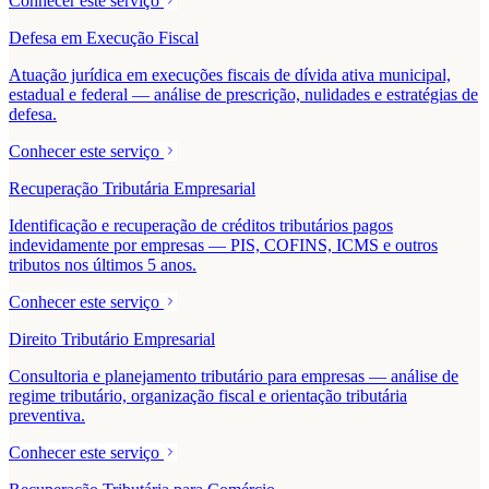
Conhecer este serviço
Defesa em Execução Fiscal
Atuação jurídica em execuções fiscais de dívida ativa municipal,
estadual e federal — análise de prescrição, nulidades e estratégias de
defesa.
Conhecer este serviço
Recuperação Tributária Empresarial
Identificação e recuperação de créditos tributários pagos
indevidamente por empresas — PIS, COFINS, ICMS e outros
tributos nos últimos 5 anos.
Conhecer este serviço
Direito Tributário Empresarial
Consultoria e planejamento tributário para empresas — análise de
regime tributário, organização fiscal e orientação tributária
preventiva.
Conhecer este serviço