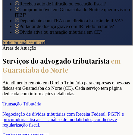
Recebeu auto de infração ou execução fiscal?
Comprou imóvel em Guaraciaba do Norte e quer revisar o
ITBI?
Dependente com TEA com direito à isenção de IPVA?
Portador de doença grave com IR retido na fonte?
Dívida ativa ou transação tributária em CE?
Solicitar análise inicial
Áreas de Atuação
Serviços do advogado tributarista
em
Guaraciaba do Norte
Atendimento remoto em Direito Tributário para empresas e pessoas
físicas em
Guaraciaba do Norte
(
CE
). Cada serviço tem página
dedicada com informações detalhadas.
Transação Tributária
Negociação de dívidas tributárias com Receita Federal, PGFN e
procuradorias fiscais — análise de modalidades, condições e
regularização fiscal.