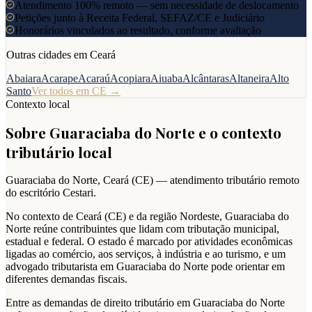
Atendimento 100% remoto — sem necessidade de deslocamento
Petições junto à Receita Federal, SEFAZ/CE e Judiciário
Honorários vinculados ao resultado, conforme avaliação
Outras cidades em
Ceará
Abaiara
Acarape
Acaraú
Acopiara
Aiuaba
Alcântaras
Altaneira
Alto
Santo
Ver todos em
CE
→
Contexto local
Sobre
Guaraciaba do Norte
e o contexto
tributário local
Guaraciaba do Norte
,
Ceará
(
CE
) — atendimento tributário remoto
do escritório Cestari.
No contexto de Ceará (CE) e da região Nordeste, Guaraciaba do
Norte reúne contribuintes que lidam com tributação municipal,
estadual e federal. O estado é marcado por atividades econômicas
ligadas ao comércio, aos serviços, à indústria e ao turismo, e um
advogado tributarista em Guaraciaba do Norte pode orientar em
diferentes demandas fiscais.
Entre as demandas de direito tributário em Guaraciaba do Norte