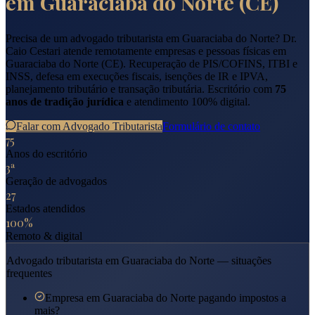
em
Guaraciaba do Norte
(
CE
)
Precisa de um advogado tributarista em
Guaraciaba do Norte
? Dr.
Caio Cestari atende remotamente empresas e pessoas físicas em
Guaraciaba do Norte
(
CE
). Recuperação de PIS/COFINS, ITBI e
INSS, defesa em execuções fiscais, isenções de IR e IPVA,
planejamento tributário e transação tributária. Escritório com
75
anos de tradição jurídica
e atendimento 100% digital.
Falar com Advogado Tributarista
Formulário de contato
75
Anos do escritório
3ª
Geração de advogados
27
Estados atendidos
100%
Remoto & digital
Advogado tributarista em
Guaraciaba do Norte
— situações
frequentes
Empresa em Guaraciaba do Norte pagando impostos a
mais?