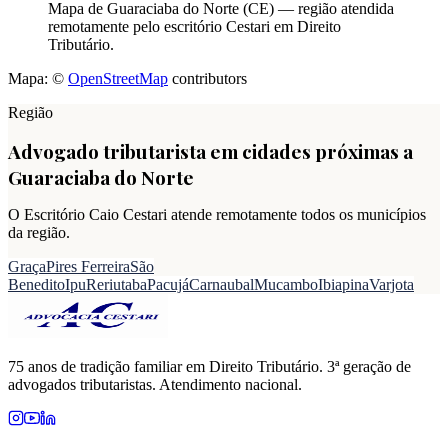
Mapa de
Guaraciaba do Norte
(
CE
) — região atendida
remotamente pelo escritório Cestari em Direito
Tributário.
Mapa: ©
OpenStreetMap
contributors
Região
Advogado tributarista em cidades próximas a
Guaraciaba do Norte
O Escritório Caio Cestari atende remotamente todos os municípios
da região.
Graça
Pires Ferreira
São
Benedito
Ipu
Reriutaba
Pacujá
Carnaubal
Mucambo
Ibiapina
Varjota
75 anos de tradição familiar em Direito Tributário. 3ª geração de
advogados tributaristas. Atendimento nacional.