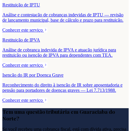
Restituição de IPTU
Análise e contestação de cobranças indevidas de IPTU — revisão
de lançamento municipal, base de cálculo e prazo para restituição.
Conhecer este serviço
Restituição de IPVA
Análise de cobrança indevida de IPVA e atuação jurídica para
restituição ou isenção de IPVA para dependentes com TEA.
Conhecer este serviço
Isenção do IR por Doença Grave
Reconhecimento do direito à isenção de IR sobre aposentadoria e
pensão para portadores de doenças graves — Lei 7.713/1988.
Conhecer este serviço
Tem uma questão tributária em
Guaraciaba do
Norte
?
Se você recebeu uma cobrança fiscal, está com dívida ativa, precisa