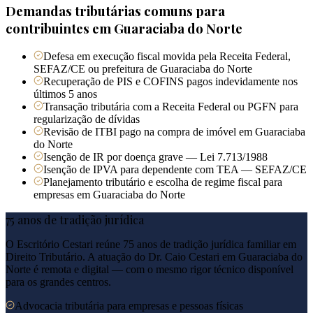
Demandas tributárias comuns para
contribuintes em
Guaraciaba do Norte
Defesa em execução fiscal movida pela Receita Federal,
SEFAZ/CE ou prefeitura de Guaraciaba do Norte
Recuperação de PIS e COFINS pagos indevidamente nos
últimos 5 anos
Transação tributária com a Receita Federal ou PGFN para
regularização de dívidas
Revisão de ITBI pago na compra de imóvel em Guaraciaba
do Norte
Isenção de IR por doença grave — Lei 7.713/1988
Isenção de IPVA para dependente com TEA — SEFAZ/CE
Planejamento tributário e escolha de regime fiscal para
empresas em Guaraciaba do Norte
75 anos de tradição jurídica
O Escritório Cestari reúne 75 anos de tradição jurídica familiar em
Direito Tributário. A atuação do Dr. Caio Cestari em
Guaraciaba do
Norte
é remota e digital — com o mesmo rigor técnico disponível
para os grandes centros.
Advocacia tributária para empresas e pessoas físicas