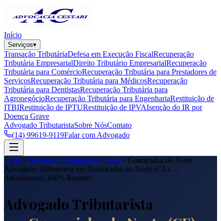
Início
Serviços
▾
Transação Tributária
Defesa em Execução Fiscal
Recuperação
Tributária Empresarial
Direito Tributário Empresarial
Recuperação
Tributária para Comércio
Recuperação Tributária para Prestadores de
Serviços
Recuperação Tributária para Médicos
Recuperação
Tributária para Dentistas
Recuperação Tributária para
Agronegócio
Recuperação Tributária para Engenharia
Restituição de
ITBI
Restituição de IPTU
Restituição de IPVA
Isenção do IR por
Doença Grave
Advogado Tributarista
Sobre Nós
Contato
(14) 99619-9119
Falar com Advogado
Início
Advogado Tributarista
Ceará
Guaraciaba do Norte
Advogado Tributarista em
Guaraciaba do Norte
(
CE
) —
Atendimento 100% Remoto
Advogado Tributarista