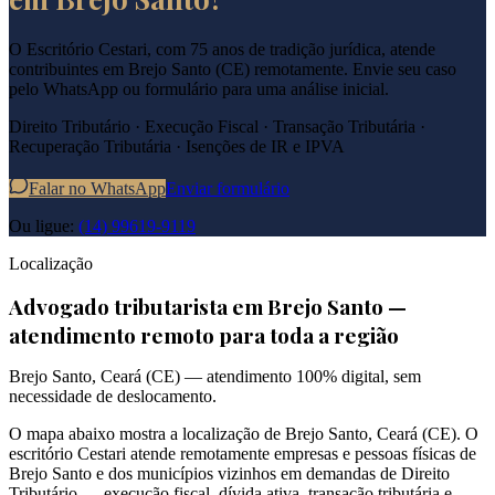
O Escritório Cestari, com 75 anos de tradição jurídica, atende
contribuintes em
Brejo Santo
(
CE
) remotamente. Envie seu caso
pelo WhatsApp ou formulário para uma análise inicial.
Direito Tributário · Execução Fiscal · Transação Tributária ·
Recuperação Tributária · Isenções de IR e IPVA
Falar no WhatsApp
Enviar formulário
Ou ligue:
(14) 99619-9119
Localização
Advogado tributarista em
Brejo Santo
—
atendimento remoto para toda a região
Brejo Santo
,
Ceará
(
CE
) — atendimento 100% digital, sem
necessidade de deslocamento.
O mapa abaixo mostra a localização de
Brejo Santo
,
Ceará
(
CE
). O
escritório Cestari atende remotamente empresas e pessoas físicas de
Brejo Santo
e dos municípios vizinhos em demandas de Direito
Tributário — execução fiscal, dívida ativa, transação tributária e