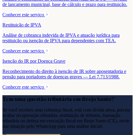
de lançamento municipal, base de cálculo e prazo para restituição.
Conhecer este serviço
Restituição de IPVA
Análise de cobrança indevida de IPVA e atuação jurídica para
restituição ou isenção de IPVA para dependentes com TEA.
Conhecer este serviço
Isenção do IR por Doença Grave
Reconhecimento do direito à isenção de IR sobre aposentadoria e
pensão para portadores de doenças graves — Lei 7.713/1988.
Conhecer este serviço
Tem uma questão tributária em
Brejo Santo
?
Se você recebeu uma cobrança fiscal, está com dívida ativa, precisa
avaliar recuperação tributária, restituição de tributos, transação
tributária ou defesa em execução fiscal em
Brejo Santo
(
CE
), envie
sua situação pelo WhatsApp para uma análise inicial.