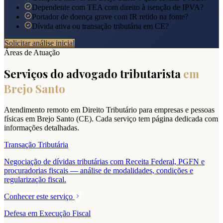
Dependente com TEA com direito à isenção de IPVA?
Portador de doença grave com IR retido na fonte?
Dívida ativa ou transação tributária em CE?
Solicitar análise inicial
Áreas de Atuação
Serviços do advogado tributarista
em
Brejo Santo
Atendimento remoto em Direito Tributário para empresas e pessoas
físicas em
Brejo Santo
(
CE
). Cada serviço tem página dedicada com
informações detalhadas.
Transação Tributária
Negociação de dívidas tributárias com Receita Federal, PGFN e
procuradorias fiscais — análise de modalidades, condições e
regularização fiscal.
Conhecer este serviço
Defesa em Execução Fiscal