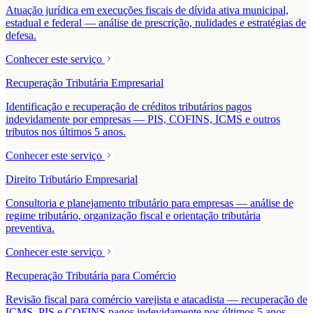
Atuação jurídica em execuções fiscais de dívida ativa municipal,
estadual e federal — análise de prescrição, nulidades e estratégias de
defesa.
Conhecer este serviço
Recuperação Tributária Empresarial
Identificação e recuperação de créditos tributários pagos
indevidamente por empresas — PIS, COFINS, ICMS e outros
tributos nos últimos 5 anos.
Conhecer este serviço
Direito Tributário Empresarial
Consultoria e planejamento tributário para empresas — análise de
regime tributário, organização fiscal e orientação tributária
preventiva.
Conhecer este serviço
Recuperação Tributária para Comércio
Revisão fiscal para comércio varejista e atacadista — recuperação de
ICMS, PIS e COFINS pagos indevidamente nos últimos 5 anos.