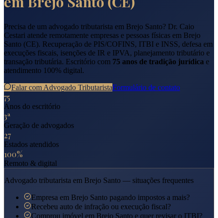
em
Brejo Santo
(
CE
)
Precisa de um advogado tributarista em
Brejo Santo
? Dr. Caio
Cestari atende remotamente empresas e pessoas físicas em
Brejo
Santo
(
CE
). Recuperação de PIS/COFINS, ITBI e INSS, defesa em
execuções fiscais, isenções de IR e IPVA, planejamento tributário e
transação tributária. Escritório com
75 anos de tradição jurídica
e
atendimento 100% digital.
Falar com Advogado Tributarista
Formulário de contato
75
Anos do escritório
3ª
Geração de advogados
27
Estados atendidos
100%
Remoto & digital
Advogado tributarista em
Brejo Santo
— situações frequentes
Empresa em Brejo Santo pagando impostos a mais?
Recebeu auto de infração ou execução fiscal?
Comprou imóvel em Brejo Santo e quer revisar o ITBI?