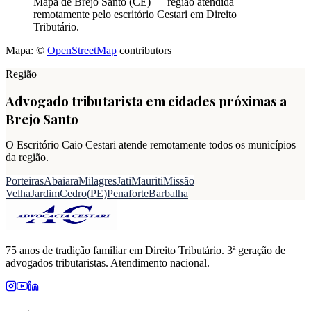
Mapa de
Brejo Santo
(
CE
) — região atendida
remotamente pelo escritório Cestari em Direito
Tributário.
Mapa: ©
OpenStreetMap
contributors
Região
Advogado tributarista em cidades próximas a
Brejo Santo
O Escritório Caio Cestari atende remotamente todos os municípios
da região.
Porteiras
Abaiara
Milagres
Jati
Mauriti
Missão
Velha
Jardim
Cedro
(
PE
)
Penaforte
Barbalha
75 anos de tradição familiar em Direito Tributário. 3ª geração de
advogados tributaristas. Atendimento nacional.