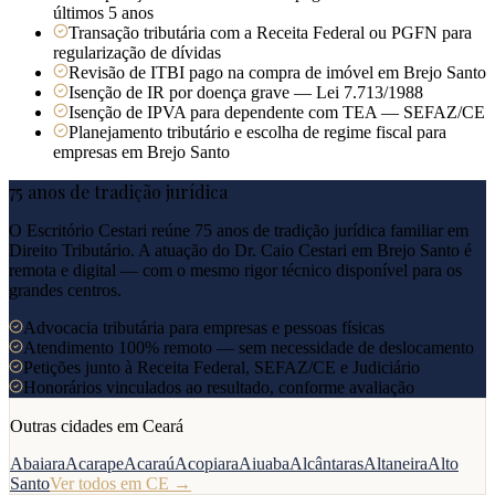
últimos 5 anos
Transação tributária com a Receita Federal ou PGFN para
regularização de dívidas
Revisão de ITBI pago na compra de imóvel em Brejo Santo
Isenção de IR por doença grave — Lei 7.713/1988
Isenção de IPVA para dependente com TEA — SEFAZ/CE
Planejamento tributário e escolha de regime fiscal para
empresas em Brejo Santo
75 anos de tradição jurídica
O Escritório Cestari reúne 75 anos de tradição jurídica familiar em
Direito Tributário. A atuação do Dr. Caio Cestari em
Brejo Santo
é
remota e digital — com o mesmo rigor técnico disponível para os
grandes centros.
Advocacia tributária para empresas e pessoas físicas
Atendimento 100% remoto — sem necessidade de deslocamento
Petições junto à Receita Federal, SEFAZ/CE e Judiciário
Honorários vinculados ao resultado, conforme avaliação
Outras cidades em
Ceará
Abaiara
Acarape
Acaraú
Acopiara
Aiuaba
Alcântaras
Altaneira
Alto
Santo
Ver todos em
CE
→