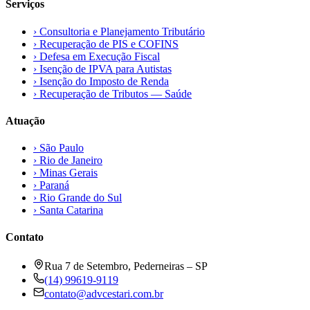
Serviços
›
Consultoria e Planejamento Tributário
›
Recuperação de PIS e COFINS
›
Defesa em Execução Fiscal
›
Isenção de IPVA para Autistas
›
Isenção do Imposto de Renda
›
Recuperação de Tributos — Saúde
Atuação
›
São Paulo
›
Rio de Janeiro
›
Minas Gerais
›
Paraná
›
Rio Grande do Sul
›
Santa Catarina
Contato
Rua 7 de Setembro, Pederneiras – SP
(14) 99619-9119
contato@advcestari.com.br