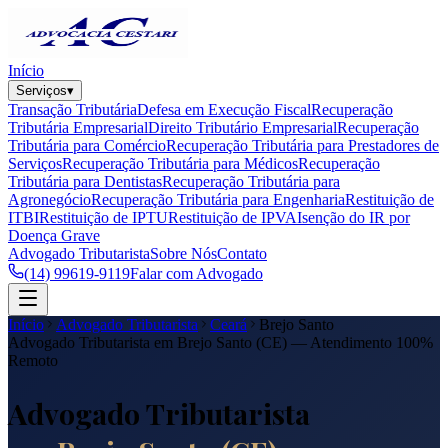
Início
Serviços
▾
Transação Tributária
Defesa em Execução Fiscal
Recuperação
Tributária Empresarial
Direito Tributário Empresarial
Recuperação
Tributária para Comércio
Recuperação Tributária para Prestadores de
Serviços
Recuperação Tributária para Médicos
Recuperação
Tributária para Dentistas
Recuperação Tributária para
Agronegócio
Recuperação Tributária para Engenharia
Restituição de
ITBI
Restituição de IPTU
Restituição de IPVA
Isenção do IR por
Doença Grave
Advogado Tributarista
Sobre Nós
Contato
(14) 99619-9119
Falar com Advogado
Início
Advogado Tributarista
Ceará
Brejo Santo
Advogado Tributarista em
Brejo Santo
(
CE
) — Atendimento 100%
Remoto
Advogado Tributarista