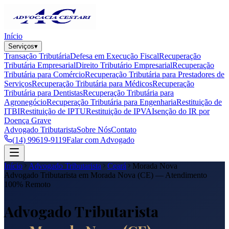
Início
Serviços
▾
Transação Tributária
Defesa em Execução Fiscal
Recuperação
Tributária Empresarial
Direito Tributário Empresarial
Recuperação
Tributária para Comércio
Recuperação Tributária para Prestadores de
Serviços
Recuperação Tributária para Médicos
Recuperação
Tributária para Dentistas
Recuperação Tributária para
Agronegócio
Recuperação Tributária para Engenharia
Restituição de
ITBI
Restituição de IPTU
Restituição de IPVA
Isenção do IR por
Doença Grave
Advogado Tributarista
Sobre Nós
Contato
(14) 99619-9119
Falar com Advogado
Início
Advogado Tributarista
Ceará
Morada Nova
Advogado Tributarista em
Morada Nova
(
CE
) — Atendimento
100% Remoto
Advogado Tributarista