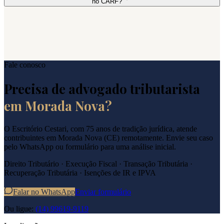
no CARF?
Fale conosco
Precisa de advogado tributarista
em
Morada Nova
?
O Escritório Cestari, com 75 anos de tradição jurídica, atende
contribuintes em
Morada Nova
(
CE
) remotamente. Envie seu caso
pelo WhatsApp ou formulário para uma análise inicial.
Direito Tributário · Execução Fiscal · Transação Tributária ·
Recuperação Tributária · Isenções de IR e IPVA
Falar no WhatsApp
Enviar formulário
Ou ligue:
(14) 99619-9119