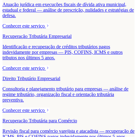
Atuação jurídica em execuções fiscais de dívida ativa municipal,
estadual e federal — análise de prescrição, nulidades e estratégias de
defesa.
Conhecer este serviço
Recuperação Tributária Empresarial
Identificação e recuperação de créditos tributários pagos
indevidamente por empresas — PIS, COFINS, ICMS e outros
tributos nos últimos 5 anos.
Conhecer este serviço
Direito Tributário Empresarial
Consultoria e planejamento tributário para empresas — análise de
regime tributário, organização fiscal e orientação tributária
preventiva.
Conhecer este serviço
Recuperação Tributária para Comércio
Revisão fiscal para comércio varejista e atacadista — recuperação de
ICMS, PIS e COFINS pagos indevidamente nos últimos 5 anos.