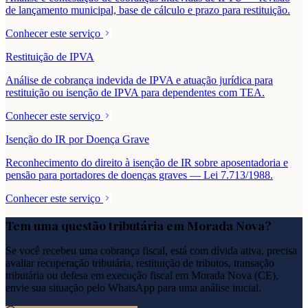
de lançamento municipal, base de cálculo e prazo para restituição.
Conhecer este serviço
Restituição de IPVA
Análise de cobrança indevida de IPVA e atuação jurídica para
restituição ou isenção de IPVA para dependentes com TEA.
Conhecer este serviço
Isenção do IR por Doença Grave
Reconhecimento do direito à isenção de IR sobre aposentadoria e
pensão para portadores de doenças graves — Lei 7.713/1988.
Conhecer este serviço
Tem uma questão tributária em
Morada Nova
?
Se você recebeu uma cobrança fiscal, está com dívida ativa, precisa
avaliar recuperação tributária, restituição de tributos, transação
tributária ou defesa em execução fiscal em
Morada Nova
(
CE
),
envie sua situação pelo WhatsApp para uma análise inicial.