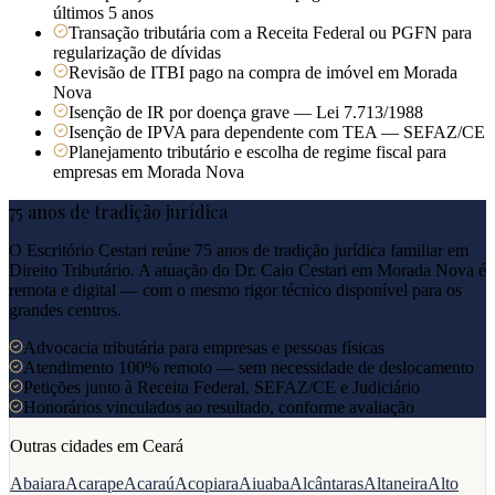
últimos 5 anos
Transação tributária com a Receita Federal ou PGFN para
regularização de dívidas
Revisão de ITBI pago na compra de imóvel em Morada
Nova
Isenção de IR por doença grave — Lei 7.713/1988
Isenção de IPVA para dependente com TEA — SEFAZ/CE
Planejamento tributário e escolha de regime fiscal para
empresas em Morada Nova
75 anos de tradição jurídica
O Escritório Cestari reúne 75 anos de tradição jurídica familiar em
Direito Tributário. A atuação do Dr. Caio Cestari em
Morada Nova
é
remota e digital — com o mesmo rigor técnico disponível para os
grandes centros.
Advocacia tributária para empresas e pessoas físicas
Atendimento 100% remoto — sem necessidade de deslocamento
Petições junto à Receita Federal, SEFAZ/CE e Judiciário
Honorários vinculados ao resultado, conforme avaliação
Outras cidades em
Ceará
Abaiara
Acarape
Acaraú
Acopiara
Aiuaba
Alcântaras
Altaneira
Alto