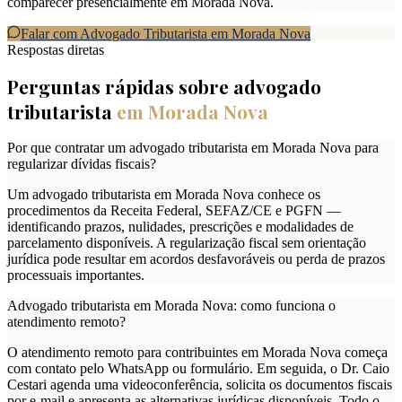
comparecer presencialmente em Morada Nova.
Falar com Advogado Tributarista em
Morada Nova
Respostas diretas
Perguntas rápidas sobre advogado
tributarista
em
Morada Nova
Por que contratar um advogado tributarista em Morada Nova para
regularizar dívidas fiscais?
Um advogado tributarista em Morada Nova conhece os
procedimentos da Receita Federal, SEFAZ/CE e PGFN —
identificando prazos, nulidades, prescrições e modalidades de
parcelamento disponíveis. A regularização fiscal sem orientação
jurídica pode resultar em acordos desfavoráveis ou perda de prazos
processuais importantes.
Advogado tributarista em Morada Nova: como funciona o
atendimento remoto?
O atendimento remoto para contribuintes em Morada Nova começa
com contato pelo WhatsApp ou formulário. Em seguida, o Dr. Caio
Cestari agenda uma videoconferência, solicita os documentos fiscais
por e-mail e apresenta as alternativas jurídicas disponíveis. Todo o