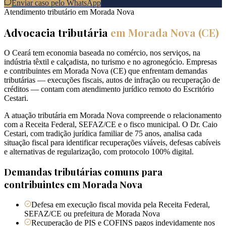
Enviar caso pelo WhatsApp
Atendimento tributário em
Morada Nova
Advocacia tributária
em
Morada Nova
(
CE
)
O Ceará tem economia baseada no comércio, nos serviços, na
indústria têxtil e calçadista, no turismo e no agronegócio. Empresas
e contribuintes em Morada Nova (CE) que enfrentam demandas
tributárias — execuções fiscais, autos de infração ou recuperação de
créditos — contam com atendimento jurídico remoto do Escritório
Cestari.
A atuação tributária em Morada Nova compreende o relacionamento
com a Receita Federal, SEFAZ/CE e o fisco municipal. O Dr. Caio
Cestari, com tradição jurídica familiar de 75 anos, analisa cada
situação fiscal para identificar recuperações viáveis, defesas cabíveis
e alternativas de regularização, com protocolo 100% digital.
Demandas tributárias comuns para
contribuintes em
Morada Nova
Defesa em execução fiscal movida pela Receita Federal,
SEFAZ/CE ou prefeitura de Morada Nova
Recuperação de PIS e COFINS pagos indevidamente nos