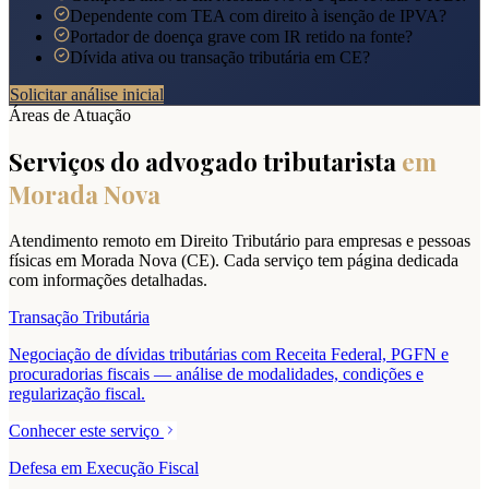
Dependente com TEA com direito à isenção de IPVA?
Portador de doença grave com IR retido na fonte?
Dívida ativa ou transação tributária em CE?
Solicitar análise inicial
Áreas de Atuação
Serviços do advogado tributarista
em
Morada Nova
Atendimento remoto em Direito Tributário para empresas e pessoas
físicas em
Morada Nova
(
CE
). Cada serviço tem página dedicada
com informações detalhadas.
Transação Tributária
Negociação de dívidas tributárias com Receita Federal, PGFN e
procuradorias fiscais — análise de modalidades, condições e
regularização fiscal.
Conhecer este serviço
Defesa em Execução Fiscal