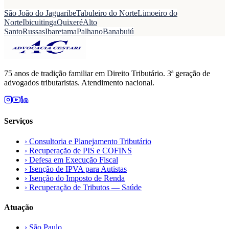
São João do Jaguaribe
Tabuleiro do Norte
Limoeiro do
Norte
Ibicuitinga
Quixeré
Alto
Santo
Russas
Ibaretama
Palhano
Banabuiú
75 anos de tradição familiar em Direito Tributário. 3ª geração de
advogados tributaristas. Atendimento nacional.
Serviços
›
Consultoria e Planejamento Tributário
›
Recuperação de PIS e COFINS
›
Defesa em Execução Fiscal
›
Isenção de IPVA para Autistas
›
Isenção do Imposto de Renda
›
Recuperação de Tributos — Saúde
Atuação
›
São Paulo