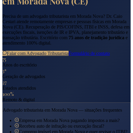
em
Morada Nova
(
CE
)
Precisa de um advogado tributarista em
Morada Nova
? Dr. Caio
Cestari atende remotamente empresas e pessoas físicas em
Morada
Nova
(
CE
). Recuperação de PIS/COFINS, ITBI e INSS, defesa em
execuções fiscais, isenções de IR e IPVA, planejamento tributário e
transação tributária. Escritório com
75 anos de tradição jurídica
e
atendimento 100% digital.
Falar com Advogado Tributarista
Formulário de contato
75
Anos do escritório
3ª
Geração de advogados
27
Estados atendidos
100%
Remoto & digital
Advogado tributarista em
Morada Nova
— situações frequentes
Empresa em Morada Nova pagando impostos a mais?
Recebeu auto de infração ou execução fiscal?
Comprou imóvel em Morada Nova e quer revisar o ITBI?