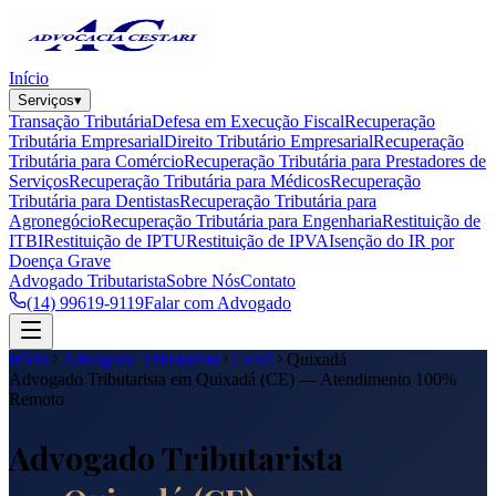
Início
Serviços
▾
Transação Tributária
Defesa em Execução Fiscal
Recuperação
Tributária Empresarial
Direito Tributário Empresarial
Recuperação
Tributária para Comércio
Recuperação Tributária para Prestadores de
Serviços
Recuperação Tributária para Médicos
Recuperação
Tributária para Dentistas
Recuperação Tributária para
Agronegócio
Recuperação Tributária para Engenharia
Restituição de
ITBI
Restituição de IPTU
Restituição de IPVA
Isenção do IR por
Doença Grave
Advogado Tributarista
Sobre Nós
Contato
(14) 99619-9119
Falar com Advogado
Início
Advogado Tributarista
Ceará
Quixadá
Advogado Tributarista em
Quixadá
(
CE
) — Atendimento 100%
Remoto
Advogado Tributarista