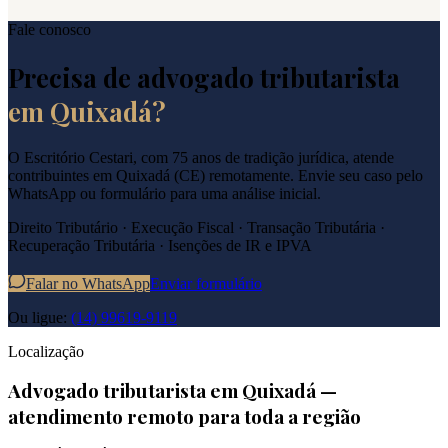
Fale conosco
Precisa de advogado tributarista
em
Quixadá
?
O Escritório Cestari, com 75 anos de tradição jurídica, atende
contribuintes em
Quixadá
(
CE
) remotamente. Envie seu caso pelo
WhatsApp ou formulário para uma análise inicial.
Direito Tributário · Execução Fiscal · Transação Tributária ·
Recuperação Tributária · Isenções de IR e IPVA
Falar no WhatsApp
Enviar formulário
Ou ligue:
(14) 99619-9119
Localização
Advogado tributarista em
Quixadá
—
atendimento remoto para toda a região