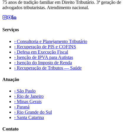
75 anos de tradição familiar em Direito Tributário. 3ª geração de
advogados tributaristas. Atendimento nacional.
Serviços
›
Consultoria e Planejamento Tributário
›
Recuperação de PIS e COFINS
›
Defesa em Execução Fiscal
›
Isenção de IPVA para Autistas
›
Isenção do Imposto de Renda
›
Recuperação de Tributos — Saúde
Atuação
›
São Paulo
›
Rio de Janeiro
›
Minas Gerais
›
Paraná
›
Rio Grande do Sul
›
Santa Catarina
Contato