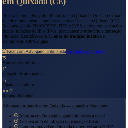
em
Quixadá
(
CE
)
Precisa de um advogado tributarista em
Quixadá
? Dr. Caio Cestari
atende remotamente empresas e pessoas físicas em
Quixadá
(
CE
).
Recuperação de PIS/COFINS, ITBI e INSS, defesa em execuções
fiscais, isenções de IR e IPVA, planejamento tributário e transação
tributária. Escritório com
75 anos de tradição jurídica
e
atendimento 100% digital.
Falar com Advogado Tributarista
Formulário de contato
75
Anos do escritório
3ª
Geração de advogados
27
Estados atendidos
100%
Remoto & digital
Advogado tributarista em
Quixadá
— situações frequentes
Empresa em Quixadá pagando impostos a mais?
Recebeu auto de infração ou execução fiscal?
Comprou imóvel em Quixadá e quer revisar o ITBI?