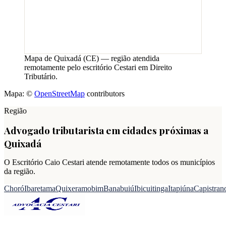
Mapa de
Quixadá
(
CE
) — região atendida
remotamente pelo escritório Cestari em Direito
Tributário.
Mapa: ©
OpenStreetMap
contributors
Região
Advogado tributarista em cidades próximas a
Quixadá
O Escritório Caio Cestari atende remotamente todos os municípios
da região.
Choró
Ibaretama
Quixeramobim
Banabuiú
Ibicuitinga
Itapiúna
Capistran