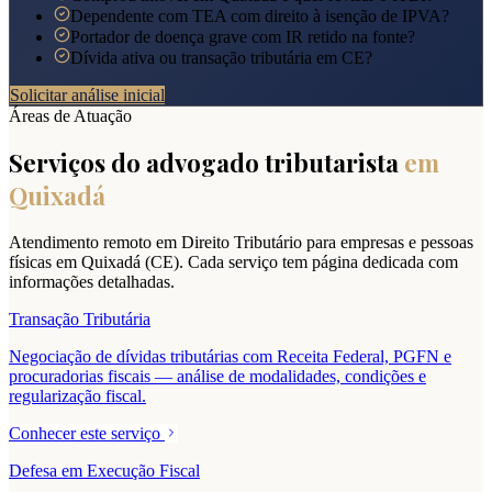
Dependente com TEA com direito à isenção de IPVA?
Portador de doença grave com IR retido na fonte?
Dívida ativa ou transação tributária em CE?
Solicitar análise inicial
Áreas de Atuação
Serviços do advogado tributarista
em
Quixadá
Atendimento remoto em Direito Tributário para empresas e pessoas
físicas em
Quixadá
(
CE
). Cada serviço tem página dedicada com
informações detalhadas.
Transação Tributária
Negociação de dívidas tributárias com Receita Federal, PGFN e
procuradorias fiscais — análise de modalidades, condições e
regularização fiscal.
Conhecer este serviço
Defesa em Execução Fiscal