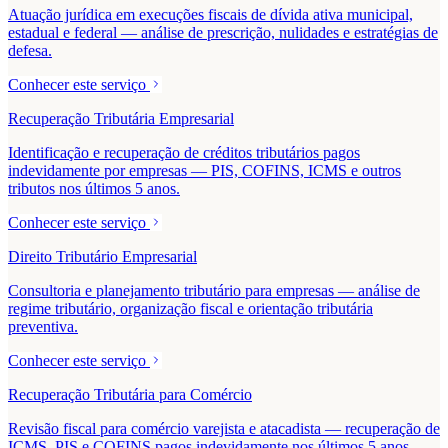
Atuação jurídica em execuções fiscais de dívida ativa municipal,
estadual e federal — análise de prescrição, nulidades e estratégias de
defesa.
Conhecer este serviço
Recuperação Tributária Empresarial
Identificação e recuperação de créditos tributários pagos
indevidamente por empresas — PIS, COFINS, ICMS e outros
tributos nos últimos 5 anos.
Conhecer este serviço
Direito Tributário Empresarial
Consultoria e planejamento tributário para empresas — análise de
regime tributário, organização fiscal e orientação tributária
preventiva.
Conhecer este serviço
Recuperação Tributária para Comércio
Revisão fiscal para comércio varejista e atacadista — recuperação de
ICMS, PIS e COFINS pagos indevidamente nos últimos 5 anos.