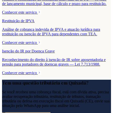
de lançamento municipal, base de cálculo e prazo para restituição.
Conhecer este serviço
Restituição de IPVA
Análise de cobrança indevida de IPVA e atuação jurídica para
restituição ou isenção de IPVA para dependentes com TEA.
Conhecer este serviço
Isenção do IR por Doença Grave
Reconhecimento do direito à isenção de IR sobre aposentadoria e
pensão para portadores de doenças graves — Lei 7.713/1988.
Conhecer este serviço
Tem uma questão tributária em
Quixadá
?
Se você recebeu uma cobrança fiscal, está com dívida ativa, precisa
avaliar recuperação tributária, restituição de tributos, transação
tributária ou defesa em execução fiscal em
Quixadá
(
CE
), envie sua
situação pelo WhatsApp para uma análise inicial.