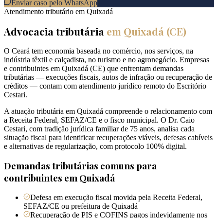
Enviar caso pelo WhatsApp
Atendimento tributário em
Quixadá
Advocacia tributária
em
Quixadá
(
CE
)
O Ceará tem economia baseada no comércio, nos serviços, na
indústria têxtil e calçadista, no turismo e no agronegócio. Empresas
e contribuintes em Quixadá (CE) que enfrentam demandas
tributárias — execuções fiscais, autos de infração ou recuperação de
créditos — contam com atendimento jurídico remoto do Escritório
Cestari.
A atuação tributária em Quixadá compreende o relacionamento com
a Receita Federal, SEFAZ/CE e o fisco municipal. O Dr. Caio
Cestari, com tradição jurídica familiar de 75 anos, analisa cada
situação fiscal para identificar recuperações viáveis, defesas cabíveis
e alternativas de regularização, com protocolo 100% digital.
Demandas tributárias comuns para
contribuintes em
Quixadá
Defesa em execução fiscal movida pela Receita Federal,
SEFAZ/CE ou prefeitura de Quixadá
Recuperação de PIS e COFINS pagos indevidamente nos