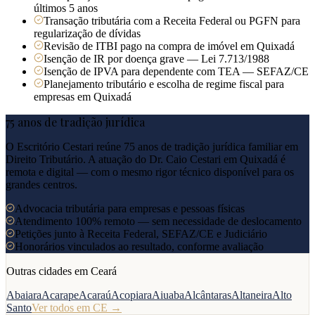
últimos 5 anos
Transação tributária com a Receita Federal ou PGFN para
regularização de dívidas
Revisão de ITBI pago na compra de imóvel em Quixadá
Isenção de IR por doença grave — Lei 7.713/1988
Isenção de IPVA para dependente com TEA — SEFAZ/CE
Planejamento tributário e escolha de regime fiscal para
empresas em Quixadá
75 anos de tradição jurídica
O Escritório Cestari reúne 75 anos de tradição jurídica familiar em
Direito Tributário. A atuação do Dr. Caio Cestari em
Quixadá
é
remota e digital — com o mesmo rigor técnico disponível para os
grandes centros.
Advocacia tributária para empresas e pessoas físicas
Atendimento 100% remoto — sem necessidade de deslocamento
Petições junto à Receita Federal, SEFAZ/CE e Judiciário
Honorários vinculados ao resultado, conforme avaliação
Outras cidades em
Ceará
Abaiara
Acarape
Acaraú
Acopiara
Aiuaba
Alcântaras
Altaneira
Alto
Santo
Ver todos em
CE
→