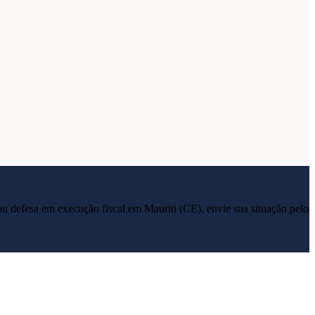
ia ou defesa em execução fiscal em
Mauriti
(
CE
), envie sua situação pelo