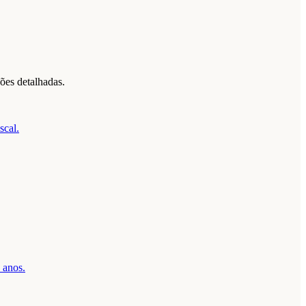
ões detalhadas.
scal.
 anos.