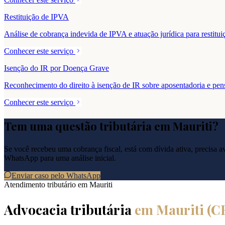
Restituição de IPVA
Análise de cobrança indevida de IPVA e atuação jurídica para resti
Conhecer este serviço
Isenção do IR por Doença Grave
Reconhecimento do direito à isenção de IR sobre aposentadoria e pe
Conhecer este serviço
Tem uma questão tributária em
Mauriti
?
Se você recebeu uma cobrança fiscal, está com dívida ativa, precisa ava
WhatsApp para uma análise inicial.
Enviar caso pelo WhatsApp
Atendimento tributário em
Mauriti
Advocacia tributária
em
Mauriti
(
C