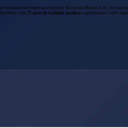
ende remotamente empresas e pessoas físicas em
Mauriti
(
CE
). Recupera
 Escritório com
75 anos de tradição jurídica
e atendimento 100% digit