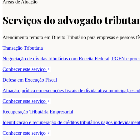
Áreas de Atuação
Serviços do advogado tributar
Atendimento remoto em Direito Tributário para empresas e pessoas f
Transação Tributária
Negociação de dívidas tributárias com Receita Federal, PGFN e procur
Conhecer este serviço
Defesa em Execução Fiscal
Atuação jurídica em execuções fiscais de dívida ativa municipal, estad
Conhecer este serviço
Recuperação Tributária Empresarial
Identificação e recuperação de créditos tributários pagos indevidam
Conhecer este serviço