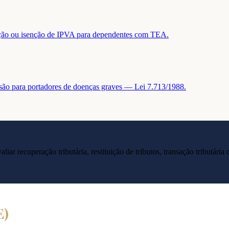
tuição ou isenção de IPVA para dependentes com TEA.
nsão para portadores de doenças graves — Lei 7.713/1988.
liar recuperação tributária, restituição de tributos, transação tributár
E
)