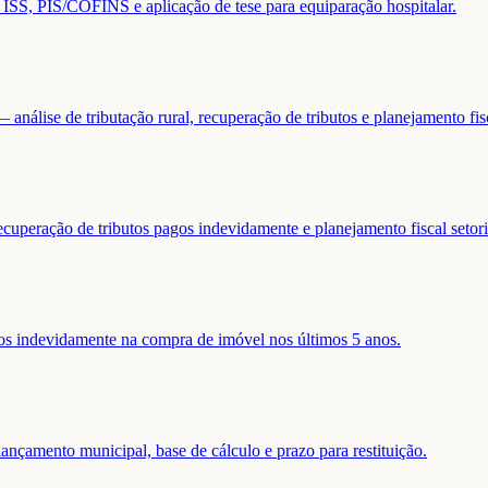
de ISS, PIS/COFINS e aplicação de tese para equiparação hospitalar.
análise de tributação rural, recuperação de tributos e planejamento fis
ecuperação de tributos pagos indevidamente e planejamento fiscal setori
gos indevidamente na compra de imóvel nos últimos 5 anos.
nçamento municipal, base de cálculo e prazo para restituição.