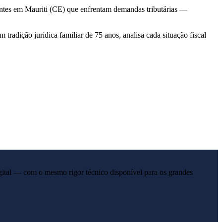
uintes em Mauriti (CE) que enfrentam demandas tributárias —
radição jurídica familiar de 75 anos, analisa cada situação fiscal
gital — com o mesmo rigor técnico disponível para os grandes