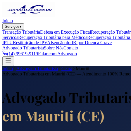
Início
Serviços
▾
Transação Tributária
Defesa em Execução Fiscal
Recuperação Tributár
Serviços
Recuperação Tributária para Médicos
Recuperação Tributária 
IPTU
Restituição de IPVA
Isenção do IR por Doença Grave
Advogado Tributarista
Sobre Nós
Contato
(14) 99619-9119
Falar com Advogado
Início
Advogado Tributarista
Ceará
Mauriti
Advogado Tributarista em
Mauriti
(
CE
) — Atendimento 100% Remo
Advogado Tributari
em
Mauriti
(
CE
)