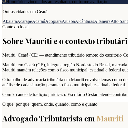
Honorários vinculados ao resultado, conforme avaliação
Outras cidades em
Ceará
Abaiara
Acarape
Acaraú
Acopiara
Aiuaba
Alcântaras
Altaneira
Alto San
Contexto local
Sobre
Mauriti
e o contexto tributári
Mauriti
,
Ceará
(
CE
) — atendimento tributário remoto do escritório Ces
Mauriti, em Ceará (CE), integra a região Nordeste do Brasil, marcada p
Mauriti mantêm relações com o fisco municipal, estadual e federal qu
O trabalho de advocacia tributária em Mauriti envolve temas como def
análise de cada situação perante o fisco municipal, estadual e federal.
Com 75 anos de tradição jurídica, o Escritório Cestari atende contribu
O que, por que, quem, onde, quando, como e quanto
Advogado Tributarista em
Mauriti