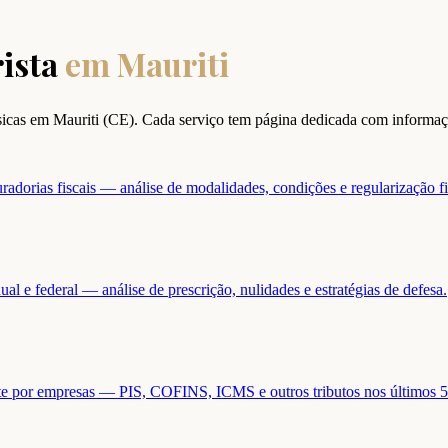
ista
em
Mauriti
ísicas em
Mauriti
(
CE
). Cada serviço tem página dedicada com informaç
adorias fiscais — análise de modalidades, condições e regularização fi
ual e federal — análise de prescrição, nulidades e estratégias de defesa.
ente por empresas — PIS, COFINS, ICMS e outros tributos nos últimos 5