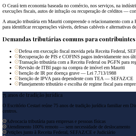
O Ceará tem economia baseada no comércio, nos serviços, na indústria
execuções fiscais, autos de infração ou recuperação de créditos — co
A atuação tributária em Mauriti compreende o relacionamento com a Re
para identificar recuperações viáveis, defesas cabíveis e alternativas 
Demandas tributárias comuns para contribuinte
Defesa em execução fiscal movida pela Receita Federal, SEF
Recuperação de PIS e COFINS pagos indevidamente nos últ
Transação tributária com a Receita Federal ou PGFN para reg
Revisão de ITBI pago na compra de imóvel em Mauriti
Isenção de IR por doença grave — Lei 7.713/1988
Isenção de IPVA para dependente com TEA — SEFAZ/CE
Planejamento tributário e escolha de regime fiscal para empr
75 anos de tradição jurídica
O Escritório Cestari reúne 75 anos de tradição jurídica familiar em Di
centros.
Advocacia tributária para empresas e pessoas físicas
Atendimento 100% remoto — sem necessidade de deslocamento
Petições junto à Receita Federal, SEFAZ/CE e Judiciário