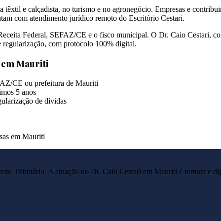
 têxtil e calçadista, no turismo e no agronegócio. Empresas e contrib
ntam com atendimento jurídico remoto do Escritório Cestari.
ceita Federal, SEFAZ/CE e o fisco municipal. O Dr. Caio Cestari, com t
de regularização, com protocolo 100% digital.
s em
Mauriti
AZ/CE ou prefeitura de Mauriti
imos 5 anos
ularização de dívidas
esas em Mauriti
reito Tributário. A atuação do Dr. Caio Cestari em
Mauriti
é remota e di