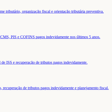
 tributário, organização fiscal e orientação tributária preventiva.
de ICMS, PIS e COFINS pagos indevidamente nos últimos 5 anos.
al de ISS e recuperação de tributos pagos indevidamente.
o, recuperação de tributos pagos indevidamente e planejamento fiscal.