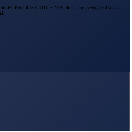
ção de PIS/COFINS, ITBI e INSS, defesa em execuções fiscais,
al.