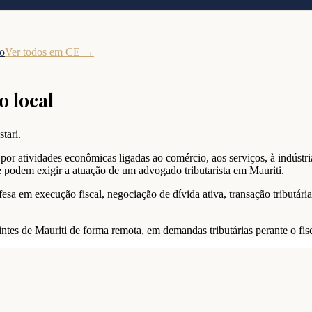
to
Ver todos em
CE
→
o local
tari.
or atividades econômicas ligadas ao comércio, aos serviços, à indústria 
e podem exigir a atuação de um advogado tributarista em Mauriti.
esa em execução fiscal, negociação de dívida ativa, transação tributár
intes de Mauriti de forma remota, em demandas tributárias perante o fisc