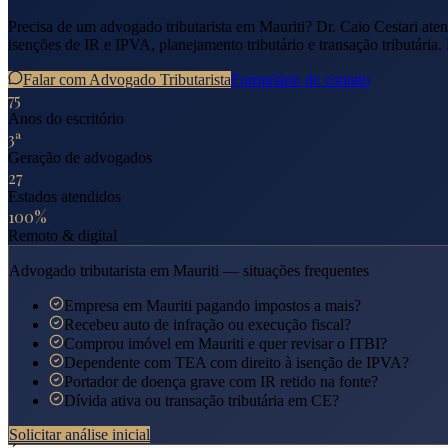
Precisa de um advogado tributarista em
Mauriti
? Dr. Caio Cestari at
isenções de IR e IPVA, planejamento tributário e transação tributária.
Falar com Advogado Tributarista
Formulário de contato
75
Anos do escritório
3ª
Geração de advogados
27
Estados atendidos
100%
Remoto & digital
Advogado tributarista em
Mauriti
— situações frequentes
Empresa em Mauriti pagando impostos a mais?
Recebeu auto de infração ou execução fiscal?
Comprou imóvel em Mauriti e quer revisar o ITBI?
Dependente com TEA com direito à isenção de IPVA?
Portador de doença grave com IR retido na fonte?
Dívida ativa ou transação tributária em CE?
Solicitar análise inicial