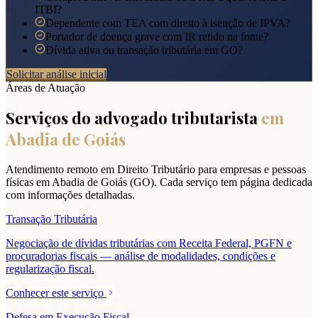
ITBI?
Dependente com TEA com direito à isenção de IPVA?
Portador de doença grave com IR retido na fonte?
Dívida ativa ou transação tributária em GO?
Solicitar análise inicial
Áreas de Atuação
Serviços do advogado tributarista
em
Abadia de Goiás
Atendimento remoto em Direito Tributário para empresas e pessoas
físicas em
Abadia de Goiás
(
GO
). Cada serviço tem página dedicada
com informações detalhadas.
Transação Tributária
Negociação de dívidas tributárias com Receita Federal, PGFN e
procuradorias fiscais — análise de modalidades, condições e
regularização fiscal.
Conhecer este serviço
Defesa em Execução Fiscal