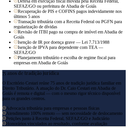
Defesa em execução fiscal movida pela Receita Federal,
SEFAZ/GO ou prefeitura de Abadia de Goiás
Recuperação de PIS e COFINS pagos indevidamente nos
últimos 5 anos
Transação tributária com a Receita Federal ou PGFN para
regularização de dívidas
Revisão de ITBI pago na compra de imóvel em Abadia de
Goiás
Isenção de IR por doença grave — Lei 7.713/1988
Isenção de IPVA para dependente com TEA —
SEFAZ/GO
Planejamento tributário e escolha de regime fiscal para
empresas em Abadia de Goiás
75 anos de tradição jurídica
O Escritório Cestari reúne 75 anos de tradição jurídica familiar em
Direito Tributário. A atuação do Dr. Caio Cestari em
Abadia de
Goiás
é remota e digital — com o mesmo rigor técnico disponível
para os grandes centros.
Advocacia tributária para empresas e pessoas físicas
Atendimento 100% remoto — sem necessidade de deslocamento
Petições junto à Receita Federal, SEFAZ/GO e Judiciário
Honorários vinculados ao resultado, conforme avaliação