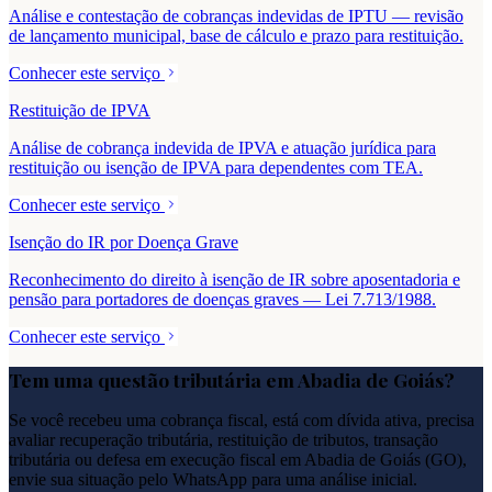
Análise e contestação de cobranças indevidas de IPTU — revisão
de lançamento municipal, base de cálculo e prazo para restituição.
Conhecer este serviço
Restituição de IPVA
Análise de cobrança indevida de IPVA e atuação jurídica para
restituição ou isenção de IPVA para dependentes com TEA.
Conhecer este serviço
Isenção do IR por Doença Grave
Reconhecimento do direito à isenção de IR sobre aposentadoria e
pensão para portadores de doenças graves — Lei 7.713/1988.
Conhecer este serviço
Tem uma questão tributária em
Abadia de Goiás
?
Se você recebeu uma cobrança fiscal, está com dívida ativa, precisa
avaliar recuperação tributária, restituição de tributos, transação
tributária ou defesa em execução fiscal em
Abadia de Goiás
(
GO
),
envie sua situação pelo WhatsApp para uma análise inicial.