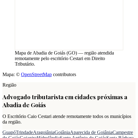
Mapa de
Abadia de Goiás
(
GO
) — região atendida
remotamente pelo escritório Cestari em Direito
Tributário.
Mapa: ©
OpenStreetMap
contributors
Região
Advogado tributarista em cidades próximas a
Abadia de Goiás
O Escritório Caio Cestari atende remotamente todos os municípios
da região.
Guapó
Trindade
Aragoiânia
Goiânia
Aparecida de Goiânia
Campestre
de Goiás
Goianira
Hidrolândia
Santo Antônio de Goiás
Santa Bárbara