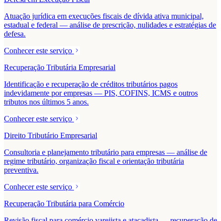
Atuação jurídica em execuções fiscais de dívida ativa municipal,
estadual e federal — análise de prescrição, nulidades e estratégias de
defesa.
Conhecer este serviço
Recuperação Tributária Empresarial
Identificação e recuperação de créditos tributários pagos
indevidamente por empresas — PIS, COFINS, ICMS e outros
tributos nos últimos 5 anos.
Conhecer este serviço
Direito Tributário Empresarial
Consultoria e planejamento tributário para empresas — análise de
regime tributário, organização fiscal e orientação tributária
preventiva.
Conhecer este serviço
Recuperação Tributária para Comércio
Revisão fiscal para comércio varejista e atacadista — recuperação de