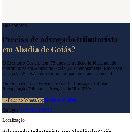
Fale conosco
Precisa de advogado tributarista
em
Abadia de Goiás
?
O Escritório Cestari, com 75 anos de tradição jurídica, atende
contribuintes em
Abadia de Goiás
(
GO
) remotamente. Envie seu
caso pelo WhatsApp ou formulário para uma análise inicial.
Direito Tributário · Execução Fiscal · Transação Tributária ·
Recuperação Tributária · Isenções de IR e IPVA
Falar no WhatsApp
Enviar formulário
Ou ligue:
(14) 99619-9119
Localização
Advogado tributarista em
Abadia de Goiás
—