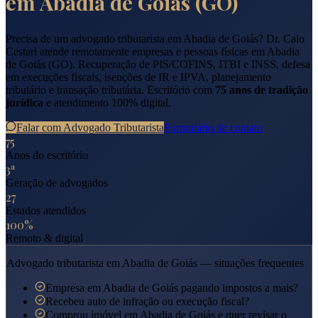
em
Abadia de Goiás
(
GO
)
Precisa de um advogado tributarista em
Abadia de Goiás
? Dr. Caio
Cestari atende remotamente empresas e pessoas físicas em
Abadia
de Goiás
(
GO
). Recuperação de PIS/COFINS, ITBI e INSS, defesa
em execuções fiscais, isenções de IR e IPVA, planejamento
tributário e transação tributária. Escritório com
75 anos de tradição
jurídica
e atendimento 100% digital.
Falar com Advogado Tributarista
Formulário de contato
75
Anos do escritório
3ª
Geração de advogados
27
Estados atendidos
100%
Remoto & digital
Advogado tributarista em
Abadia de Goiás
— situações frequentes
Empresa em Abadia de Goiás pagando impostos a mais?
Recebeu auto de infração ou execução fiscal?
Comprou imóvel em Abadia de Goiás e quer revisar o