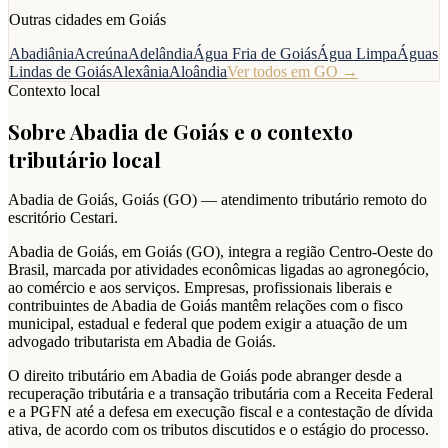
Outras cidades em
Goiás
Abadiânia
Acreúna
Adelândia
Água Fria de Goiás
Água Limpa
Águas
Lindas de Goiás
Alexânia
Aloândia
Ver todos em
GO
→
Contexto local
Sobre
Abadia de Goiás
e o contexto
tributário local
Abadia de Goiás
,
Goiás
(
GO
) — atendimento tributário remoto do
escritório Cestari.
Abadia de Goiás, em Goiás (GO), integra a região Centro-Oeste do
Brasil, marcada por atividades econômicas ligadas ao agronegócio,
ao comércio e aos serviços. Empresas, profissionais liberais e
contribuintes de Abadia de Goiás mantêm relações com o fisco
municipal, estadual e federal que podem exigir a atuação de um
advogado tributarista em Abadia de Goiás.
O direito tributário em Abadia de Goiás pode abranger desde a
recuperação tributária e a transação tributária com a Receita Federal
e a PGFN até a defesa em execução fiscal e a contestação de dívida
ativa, de acordo com os tributos discutidos e o estágio do processo.