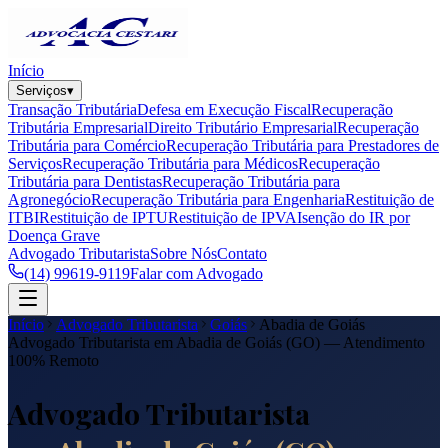
Início
Serviços
▾
Transação Tributária
Defesa em Execução Fiscal
Recuperação
Tributária Empresarial
Direito Tributário Empresarial
Recuperação
Tributária para Comércio
Recuperação Tributária para Prestadores de
Serviços
Recuperação Tributária para Médicos
Recuperação
Tributária para Dentistas
Recuperação Tributária para
Agronegócio
Recuperação Tributária para Engenharia
Restituição de
ITBI
Restituição de IPTU
Restituição de IPVA
Isenção do IR por
Doença Grave
Advogado Tributarista
Sobre Nós
Contato
(14) 99619-9119
Falar com Advogado
Início
Advogado Tributarista
Goiás
Abadia de Goiás
Advogado Tributarista em
Abadia de Goiás
(
GO
) — Atendimento
100% Remoto
Advogado Tributarista