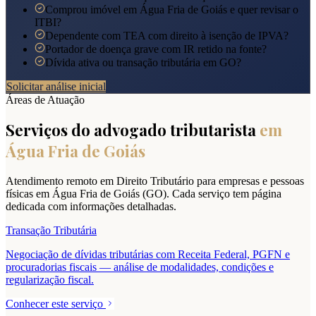
Comprou imóvel em Água Fria de Goiás e quer revisar o
ITBI?
Dependente com TEA com direito à isenção de IPVA?
Portador de doença grave com IR retido na fonte?
Dívida ativa ou transação tributária em GO?
Solicitar análise inicial
Áreas de Atuação
Serviços do advogado tributarista
em
Água Fria de Goiás
Atendimento remoto em Direito Tributário para empresas e pessoas
físicas em
Água Fria de Goiás
(
GO
). Cada serviço tem página
dedicada com informações detalhadas.
Transação Tributária
Negociação de dívidas tributárias com Receita Federal, PGFN e
procuradorias fiscais — análise de modalidades, condições e
regularização fiscal.
Conhecer este serviço