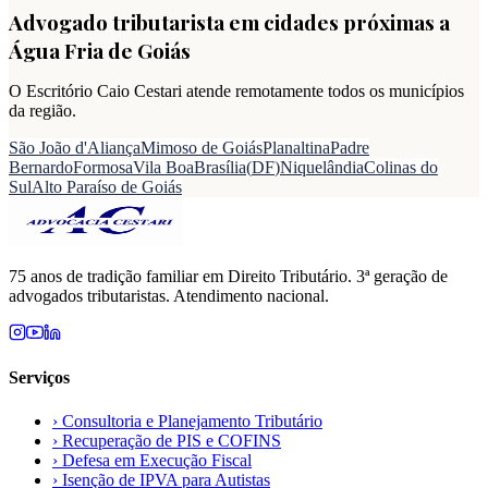
Advogado tributarista em cidades próximas a
Água Fria de Goiás
O Escritório Caio Cestari atende remotamente todos os municípios
da região.
São João d'Aliança
Mimoso de Goiás
Planaltina
Padre
Bernardo
Formosa
Vila Boa
Brasília
(
DF
)
Niquelândia
Colinas do
Sul
Alto Paraíso de Goiás
75 anos de tradição familiar em Direito Tributário. 3ª geração de
advogados tributaristas. Atendimento nacional.
Serviços
›
Consultoria e Planejamento Tributário
›
Recuperação de PIS e COFINS
›
Defesa em Execução Fiscal
›
Isenção de IPVA para Autistas