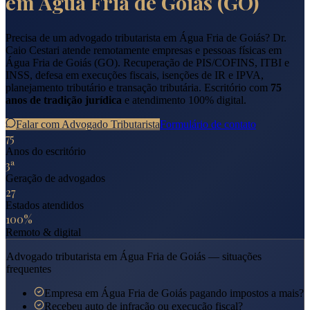
em
Água Fria de Goiás
(
GO
)
Precisa de um advogado tributarista em
Água Fria de Goiás
? Dr.
Caio Cestari atende remotamente empresas e pessoas físicas em
Água Fria de Goiás
(
GO
). Recuperação de PIS/COFINS, ITBI e
INSS, defesa em execuções fiscais, isenções de IR e IPVA,
planejamento tributário e transação tributária. Escritório com
75
anos de tradição jurídica
e atendimento 100% digital.
Falar com Advogado Tributarista
Formulário de contato
75
Anos do escritório
3ª
Geração de advogados
27
Estados atendidos
100%
Remoto & digital
Advogado tributarista em
Água Fria de Goiás
— situações
frequentes
Empresa em Água Fria de Goiás pagando impostos a mais?
Recebeu auto de infração ou execução fiscal?