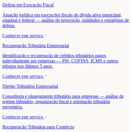
Defesa em Execução Fiscal
Atuação jurídica em execuções fiscais de dívida ativa municipal,
estadual e federal — análise de prescrição, nulidades e estratégias de
defesa.
Conhecer este serviço
Recuperação Tributária Empresarial
Identificação e recuperação de créditos tributários pagos
indevidamente por empresas — PIS, COFINS, ICMS e outros
tributos nos últimos 5 anos.
Conhecer este serviço
Direito Tributário Empresarial
Consultoria e planejamento tributário para empresas — análise de
regime tributário, organização fiscal e orientação tributária
preventiva.
Conhecer este serviço
Recuperação Tributária para Comércio