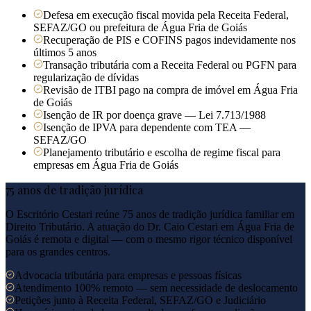
Defesa em execução fiscal movida pela Receita Federal,
SEFAZ/GO ou prefeitura de Água Fria de Goiás
Recuperação de PIS e COFINS pagos indevidamente nos
últimos 5 anos
Transação tributária com a Receita Federal ou PGFN para
regularização de dívidas
Revisão de ITBI pago na compra de imóvel em Água Fria
de Goiás
Isenção de IR por doença grave — Lei 7.713/1988
Isenção de IPVA para dependente com TEA —
SEFAZ/GO
Planejamento tributário e escolha de regime fiscal para
empresas em Água Fria de Goiás
75 anos de tradição jurídica
O Escritório Cestari reúne 75 anos de tradição jurídica familiar em
Direito Tributário. A atuação do Dr. Caio Cestari em
Água Fria de
Goiás
é remota e digital — com o mesmo rigor técnico disponível
para os grandes centros.
Advocacia tributária para empresas e pessoas físicas
Atendimento 100% remoto — sem necessidade de deslocamento
Petições junto à Receita Federal, SEFAZ/GO e Judiciário