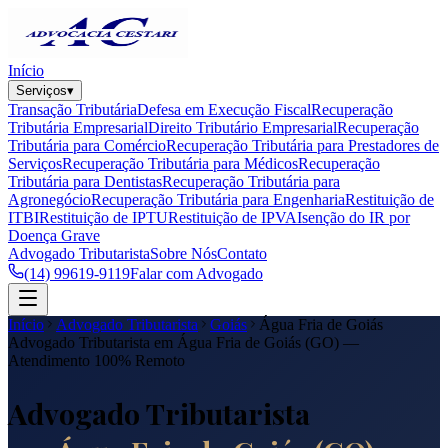
Início
Serviços
▾
Transação Tributária
Defesa em Execução Fiscal
Recuperação
Tributária Empresarial
Direito Tributário Empresarial
Recuperação
Tributária para Comércio
Recuperação Tributária para Prestadores de
Serviços
Recuperação Tributária para Médicos
Recuperação
Tributária para Dentistas
Recuperação Tributária para
Agronegócio
Recuperação Tributária para Engenharia
Restituição de
ITBI
Restituição de IPTU
Restituição de IPVA
Isenção do IR por
Doença Grave
Advogado Tributarista
Sobre Nós
Contato
(14) 99619-9119
Falar com Advogado
Início
Advogado Tributarista
Goiás
Água Fria de Goiás
Advogado Tributarista em
Água Fria de Goiás
(
GO
) —
Atendimento 100% Remoto
Advogado Tributarista