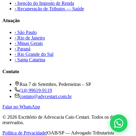
›
Isenção do Imposto de Renda
›
Recuperação de Tributos — Saúde
Atuação
›
São Paulo
›
Rio de Janeiro
›
Minas Gerais
›
Paraná
›
Rio Grande do Sul
›
Santa Catarina
Contato
Rua 7 de Setembro, Pederneiras – SP
(14) 99619-9119
contato@advcestari.com.br
Falar no WhatsApp
©
2026
Escritório de Advocacia Caio Cestari. Todos os direitos
reservados.
Política de Privacidade
|
OAB/SP — Advogado Tributarista