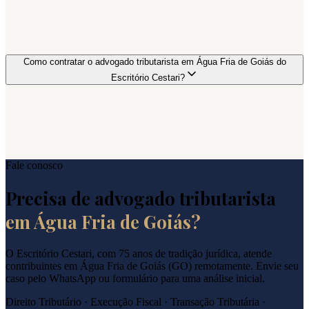
Como contratar o advogado tributarista em Água Fria de Goiás do
Escritório Cestari?
Fale conosco
Precisa de advogado tributarista
em
Água Fria de Goiás
?
O Escritório Cestari, com 75 anos de tradição jurídica, atende
contribuintes em
Água Fria de Goiás
(
GO
) remotamente. Envie seu
caso pelo WhatsApp ou formulário para uma análise inicial.
Direito Tributário · Execução Fiscal · Transação Tributária ·