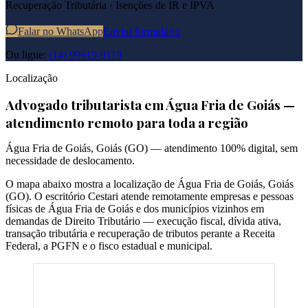
Recuperação Tributária · Isenções de IR e IPVA
Falar no WhatsApp
Enviar formulário
Ou ligue:
(14) 99619-9119
Localização
Advogado tributarista em
Água Fria de Goiás
—
atendimento remoto para toda a região
Água Fria de Goiás
,
Goiás
(
GO
) — atendimento 100% digital, sem
necessidade de deslocamento.
O mapa abaixo mostra a localização de
Água Fria de Goiás
,
Goiás
(
GO
). O escritório Cestari atende remotamente empresas e pessoas
físicas de
Água Fria de Goiás
e dos municípios vizinhos em
demandas de Direito Tributário — execução fiscal, dívida ativa,
transação tributária e recuperação de tributos perante a Receita
Federal, a PGFN e o fisco estadual e municipal.