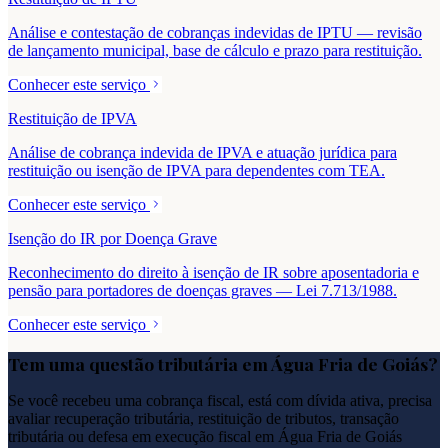
Análise e contestação de cobranças indevidas de IPTU — revisão
de lançamento municipal, base de cálculo e prazo para restituição.
Conhecer este serviço
Restituição de IPVA
Análise de cobrança indevida de IPVA e atuação jurídica para
restituição ou isenção de IPVA para dependentes com TEA.
Conhecer este serviço
Isenção do IR por Doença Grave
Reconhecimento do direito à isenção de IR sobre aposentadoria e
pensão para portadores de doenças graves — Lei 7.713/1988.
Conhecer este serviço
Tem uma questão tributária em
Água Fria de Goiás
?
Se você recebeu uma cobrança fiscal, está com dívida ativa, precisa
avaliar recuperação tributária, restituição de tributos, transação
tributária ou defesa em execução fiscal em
Água Fria de Goiás