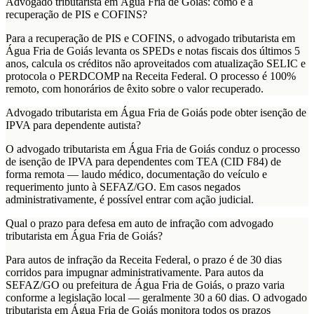
Advogado tributarista em Água Fria de Goiás: como é a
recuperação de PIS e COFINS?
Para a recuperação de PIS e COFINS, o advogado tributarista em
Água Fria de Goiás levanta os SPEDs e notas fiscais dos últimos 5
anos, calcula os créditos não aproveitados com atualização SELIC e
protocola o PERDCOMP na Receita Federal. O processo é 100%
remoto, com honorários de êxito sobre o valor recuperado.
Advogado tributarista em Água Fria de Goiás pode obter isenção de
IPVA para dependente autista?
O advogado tributarista em Água Fria de Goiás conduz o processo
de isenção de IPVA para dependentes com TEA (CID F84) de
forma remota — laudo médico, documentação do veículo e
requerimento junto à SEFAZ/GO. Em casos negados
administrativamente, é possível entrar com ação judicial.
Qual o prazo para defesa em auto de infração com advogado
tributarista em Água Fria de Goiás?
Para autos de infração da Receita Federal, o prazo é de 30 dias
corridos para impugnar administrativamente. Para autos da
SEFAZ/GO ou prefeitura de Água Fria de Goiás, o prazo varia
conforme a legislação local — geralmente 30 a 60 dias. O advogado
tributarista em Água Fria de Goiás monitora todos os prazos