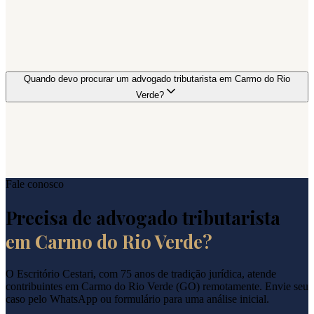
Quando devo procurar um advogado tributarista em Carmo do Rio
Verde?
Fale conosco
Precisa de advogado tributarista
em
Carmo do Rio Verde
?
O Escritório Cestari, com 75 anos de tradição jurídica, atende
contribuintes em
Carmo do Rio Verde
(
GO
) remotamente. Envie seu
caso pelo WhatsApp ou formulário para uma análise inicial.