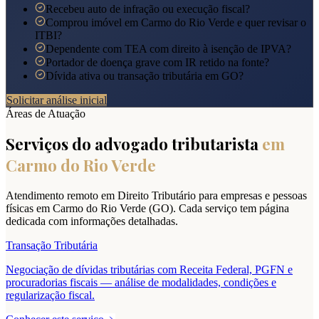
Recebeu auto de infração ou execução fiscal?
Comprou imóvel em Carmo do Rio Verde e quer revisar o
ITBI?
Dependente com TEA com direito à isenção de IPVA?
Portador de doença grave com IR retido na fonte?
Dívida ativa ou transação tributária em GO?
Solicitar análise inicial
Áreas de Atuação
Serviços do advogado tributarista
em
Carmo do Rio Verde
Atendimento remoto em Direito Tributário para empresas e pessoas
físicas em
Carmo do Rio Verde
(
GO
). Cada serviço tem página
dedicada com informações detalhadas.
Transação Tributária
Negociação de dívidas tributárias com Receita Federal, PGFN e
procuradorias fiscais — análise de modalidades, condições e
regularização fiscal.