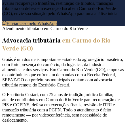
avaliar recuperação tributária, restituição de tributos, transação
tributária ou defesa em execução fiscal em
Carmo do Rio Verde
(
GO
), envie sua situação pelo WhatsApp para uma análise inicial.
Enviar caso pelo WhatsApp
Atendimento tributário em
Carmo do Rio Verde
Advocacia tributária
em
Carmo do Rio
Verde
(
GO
)
Goiás é um dos mais importantes estados do agronegócio brasileiro,
com forte presença do comércio, da logística, da indústria
alimentícia e dos serviços. Em Carmo do Rio Verde (GO), empresas
e contribuintes que enfrentam demandas com a Receita Federal,
SEFAZ/GO ou prefeituras municipais contam com advocacia
tributária remota do Escritório Cestari.
O Escritório Cestari, com 75 anos de tradição jurídica familiar,
atende contribuintes em Carmo do Rio Verde para recuperação de
PIS e COFINS, defesa em execuções fiscais, revisão de ITBI e
transação tributária com a PGFN. Todo o atendimento é feito
remotamente — por videoconferência, sem necessidade de
deslocamento.