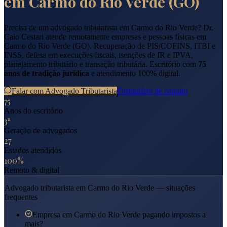
em
Carmo do Rio Verde
(
GO
)
Precisa de um advogado tributarista em
Carmo do Rio Verde
? Dr.
Caio Cestari atende remotamente empresas e pessoas físicas em
Carmo do Rio Verde
(
GO
). Recuperação de PIS/COFINS, ITBI e
INSS, defesa em execuções fiscais, isenções de IR e IPVA,
planejamento tributário e transação tributária. Escritório com
75
anos de tradição jurídica
e atendimento 100% digital.
Falar com Advogado Tributarista
Formulário de contato
75
Anos do escritório
3ª
Geração de advogados
27
Estados atendidos
100%
Remoto & digital
Advogado tributarista em
Carmo do Rio Verde
— situações
frequentes
Empresa em Carmo do Rio Verde pagando impostos a
mais?