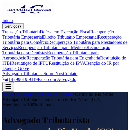
Início
Serviços
▾
Transação Tributária
Defesa em Execução Fiscal
Recuperação
Tributária Empresarial
Direito Tributário Empresarial
Recuperação
Tributária para Comércio
Recuperação Tributária para Prestadores de
Serviços
Recuperação Tributária para Médicos
Recuperação
Tributária para Dentistas
Recuperação Tributária para
Agronegócio
Recuperação Tributária para Engenharia
Restituição de
ITBI
Restituição de IPTU
Restituição de IPVA
Isenção do IR por
Doença Grave
Advogado Tributarista
Sobre Nós
Contato
(14) 99619-9119
Falar com Advogado
Início
Advogado Tributarista
Goiás
Carmo do Rio Verde
Advogado Tributarista em
Carmo do Rio Verde
(
GO
) —
Atendimento 100% Remoto
Advogado Tributarista