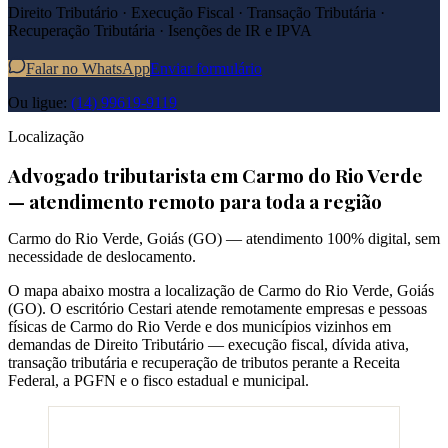
Direito Tributário · Execução Fiscal · Transação Tributária ·
Recuperação Tributária · Isenções de IR e IPVA
Falar no WhatsApp
Enviar formulário
Ou ligue:
(14) 99619-9119
Localização
Advogado tributarista em
Carmo do Rio Verde
— atendimento remoto para toda a região
Carmo do Rio Verde
,
Goiás
(
GO
) — atendimento 100% digital, sem
necessidade de deslocamento.
O mapa abaixo mostra a localização de
Carmo do Rio Verde
,
Goiás
(
GO
). O escritório Cestari atende remotamente empresas e pessoas
físicas de
Carmo do Rio Verde
e dos municípios vizinhos em
demandas de Direito Tributário — execução fiscal, dívida ativa,
transação tributária e recuperação de tributos perante a Receita
Federal, a PGFN e o fisco estadual e municipal.