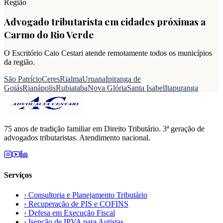
Região
Advogado tributarista em cidades próximas a
Carmo do Rio Verde
O Escritório Caio Cestari atende remotamente todos os municípios
da região.
São Patrício
Ceres
Rialma
Uruana
Ipiranga de
Goiás
Rianápolis
Rubiataba
Nova Glória
Santa Isabel
Itapuranga
75 anos de tradição familiar em Direito Tributário. 3ª geração de
advogados tributaristas. Atendimento nacional.
Serviços
›
Consultoria e Planejamento Tributário
›
Recuperação de PIS e COFINS
›
Defesa em Execução Fiscal
›
Isenção de IPVA para Autistas