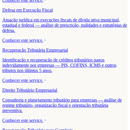
Conhecer este serviço
Defesa em Execução Fiscal
Atuação jurídica em execuções fiscais de dívida ativa municipal,
estadual e federal — análise de prescrição, nulidades e estratégias de
defesa.
Conhecer este serviço
Recuperação Tributária Empresarial
Identificação e recuperação de créditos tributários pagos
indevidamente por empresas — PIS, COFINS, ICMS e outros
tributos nos últimos 5 anos.
Conhecer este serviço
Direito Tributário Empresarial
Consultoria e planejamento tributário para empresas — análise de
regime tributário, organização fiscal e orientação tributária
preventiva.
Conhecer este serviço