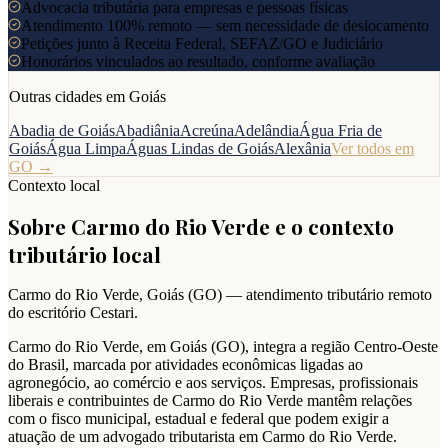
Advocacia tributária para empresas e pessoas físicas
Atendimento 100% remoto — sem necessidade de deslocamento
Petições junto à Receita Federal, SEFAZ/GO e Judiciário
Honorários vinculados ao resultado, conforme avaliação
Outras cidades em
Goiás
Abadia de Goiás
Abadiânia
Acreúna
Adelândia
Água Fria de
Goiás
Água Limpa
Águas Lindas de Goiás
Alexânia
Ver todos em
GO
→
Contexto local
Sobre
Carmo do Rio Verde
e o contexto
tributário local
Carmo do Rio Verde
,
Goiás
(
GO
) — atendimento tributário remoto
do escritório Cestari.
Carmo do Rio Verde, em Goiás (GO), integra a região Centro-Oeste
do Brasil, marcada por atividades econômicas ligadas ao
agronegócio, ao comércio e aos serviços. Empresas, profissionais
liberais e contribuintes de Carmo do Rio Verde mantêm relações
com o fisco municipal, estadual e federal que podem exigir a
atuação de um advogado tributarista em Carmo do Rio Verde.