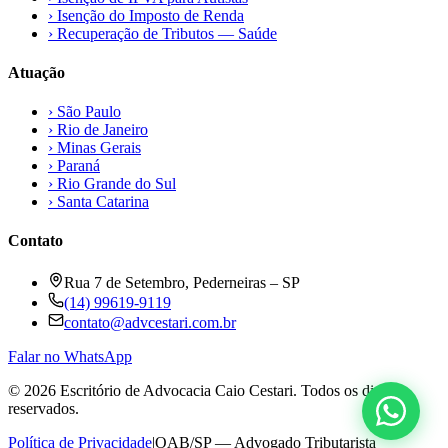
›
Isenção do Imposto de Renda
›
Recuperação de Tributos — Saúde
Atuação
›
São Paulo
›
Rio de Janeiro
›
Minas Gerais
›
Paraná
›
Rio Grande do Sul
›
Santa Catarina
Contato
Rua 7 de Setembro, Pederneiras – SP
(14) 99619-9119
contato@advcestari.com.br
Falar no WhatsApp
©
2026
Escritório de Advocacia Caio Cestari. Todos os direitos
reservados.
Política de Privacidade
|
OAB/SP — Advogado Tributarista