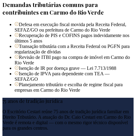
Demandas tributárias comuns para
contribuintes em
Carmo do Rio Verde
Defesa em execução fiscal movida pela Receita Federal,
SEFAZ/GO ou prefeitura de Carmo do Rio Verde
Recuperação de PIS e COFINS pagos indevidamente nos
últimos 5 anos
Transação tributária com a Receita Federal ou PGFN para
regularização de dívidas
Revisão de ITBI pago na compra de imóvel em Carmo do
Rio Verde
Isenção de IR por doença grave — Lei 7.713/1988
Isenção de IPVA para dependente com TEA —
SEFAZ/GO
Planejamento tributário e escolha de regime fiscal para
empresas em Carmo do Rio Verde
75 anos de tradição jurídica
O Escritório Cestari reúne 75 anos de tradição jurídica familiar em
Direito Tributário. A atuação do Dr. Caio Cestari em
Carmo do Rio
Verde
é remota e digital — com o mesmo rigor técnico disponível
para os grandes centros.