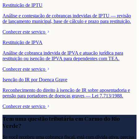
Restituição de IPTU
Análise e contestação de cobranças indevidas de IPTU — revisão
de lançamento municipal, base de cálculo e prazo para restituição.
Conhecer este serviço
Restituição de IPVA
Análise de cobrança indevida de IPVA e atuação jurídica para
restituição ou isenção de IPVA para dependentes com TEA.
Conhecer este serviço
Isenção do IR por Doença Grave
Reconhecimento do direito à isenção de IR sobre aposentadoria e
pensão para portadores de doenças graves — Lei 7.713/1988.
Conhecer este serviço
Tem uma questão tributária em
Carmo do Rio
Verde
?
Se você recebeu uma cobrança fiscal, está com dívida ativa, precisa