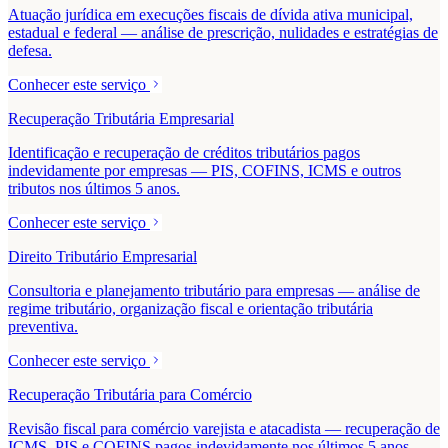
Atuação jurídica em execuções fiscais de dívida ativa municipal,
estadual e federal — análise de prescrição, nulidades e estratégias de
defesa.
Conhecer este serviço
Recuperação Tributária Empresarial
Identificação e recuperação de créditos tributários pagos
indevidamente por empresas — PIS, COFINS, ICMS e outros
tributos nos últimos 5 anos.
Conhecer este serviço
Direito Tributário Empresarial
Consultoria e planejamento tributário para empresas — análise de
regime tributário, organização fiscal e orientação tributária
preventiva.
Conhecer este serviço
Recuperação Tributária para Comércio
Revisão fiscal para comércio varejista e atacadista — recuperação de
ICMS, PIS e COFINS pagos indevidamente nos últimos 5 anos.