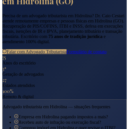
em
Hidrolina
(
GO
)
Precisa de um advogado tributarista em
Hidrolina
? Dr. Caio Cestari
atende remotamente empresas e pessoas físicas em
Hidrolina
(
GO
).
Recuperação de PIS/COFINS, ITBI e INSS, defesa em execuções
fiscais, isenções de IR e IPVA, planejamento tributário e transação
tributária. Escritório com
75 anos de tradição jurídica
e
atendimento 100% digital.
Falar com Advogado Tributarista
Formulário de contato
75
Anos do escritório
3ª
Geração de advogados
27
Estados atendidos
100%
Remoto & digital
Advogado tributarista em
Hidrolina
— situações frequentes
Empresa em Hidrolina pagando impostos a mais?
Recebeu auto de infração ou execução fiscal?
Comprou imóvel em Hidrolina e quer revisar o ITBI?