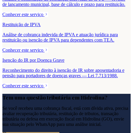
de lançamento municipal, base de cálculo e prazo para restituição.
Conhecer este serviço
Restituição de IPVA
Análise de cobrança indevida de IPVA e atuação jurídica para
restituição ou isenção de IPVA para dependentes com TEA.
Conhecer este serviço
Isenção do IR por Doença Grave
Reconhecimento do direito à isenção de IR sobre aposentadoria e
pensão para portadores de doenças graves — Lei 7.713/1988.
Conhecer este serviço
Tem uma questão tributária em
Hidrolina
?
Se você recebeu uma cobrança fiscal, está com dívida ativa, precisa
avaliar recuperação tributária, restituição de tributos, transação
tributária ou defesa em execução fiscal em
Hidrolina
(
GO
), envie
sua situação pelo WhatsApp para uma análise inicial.