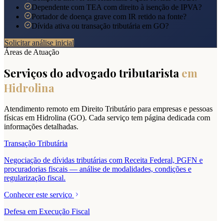
Dependente com TEA com direito à isenção de IPVA?
Portador de doença grave com IR retido na fonte?
Dívida ativa ou transação tributária em GO?
Solicitar análise inicial
Áreas de Atuação
Serviços do advogado tributarista
em
Hidrolina
Atendimento remoto em Direito Tributário para empresas e pessoas
físicas em
Hidrolina
(
GO
). Cada serviço tem página dedicada com
informações detalhadas.
Transação Tributária
Negociação de dívidas tributárias com Receita Federal, PGFN e
procuradorias fiscais — análise de modalidades, condições e
regularização fiscal.
Conhecer este serviço
Defesa em Execução Fiscal