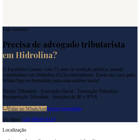
Fale conosco
Precisa de advogado tributarista
em
Hidrolina
?
O Escritório Cestari, com 75 anos de tradição jurídica, atende
contribuintes em
Hidrolina
(
GO
) remotamente. Envie seu caso pelo
WhatsApp ou formulário para uma análise inicial.
Direito Tributário · Execução Fiscal · Transação Tributária ·
Recuperação Tributária · Isenções de IR e IPVA
Falar no WhatsApp
Enviar formulário
Ou ligue:
(14) 99619-9119
Localização