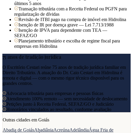
últimos 5 anos
Transação tributária com a Receita Federal ou PGFN para
regularização de dívidas
Revisão de ITBI pago na compra de imóvel em Hidrolina
Isenção de IR por doença grave — Lei 7.713/1988
Isenção de IPVA para dependente com TEA —
SEFAZ/GO
Planejamento tributário e escolha de regime fiscal para
empresas em Hidrolina
75 anos de tradição jurídica
O Escritório Cestari reúne 75 anos de tradição jurídica familiar em
Direito Tributário. A atuação do Dr. Caio Cestari em
Hidrolina
é
remota e digital — com o mesmo rigor técnico disponível para os
grandes centros.
Advocacia tributária para empresas e pessoas físicas
Atendimento 100% remoto — sem necessidade de deslocamento
Petições junto à Receita Federal, SEFAZ/GO e Judiciário
Honorários vinculados ao resultado, conforme avaliação
Outras cidades em
Goiás
Abadia de Goiás
Abadiânia
Acreúna
Adelândia
Água Fria de