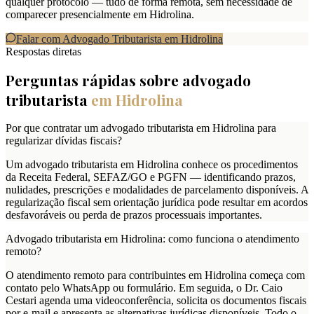
qualquer protocolo — tudo de forma remota, sem necessidade de
comparecer presencialmente em Hidrolina.
Falar com Advogado Tributarista em
Hidrolina
Respostas diretas
Perguntas rápidas sobre advogado
tributarista
em
Hidrolina
Por que contratar um advogado tributarista em Hidrolina para
regularizar dívidas fiscais?
Um advogado tributarista em Hidrolina conhece os procedimentos
da Receita Federal, SEFAZ/GO e PGFN — identificando prazos,
nulidades, prescrições e modalidades de parcelamento disponíveis. A
regularização fiscal sem orientação jurídica pode resultar em acordos
desfavoráveis ou perda de prazos processuais importantes.
Advogado tributarista em Hidrolina: como funciona o atendimento
remoto?
O atendimento remoto para contribuintes em Hidrolina começa com
contato pelo WhatsApp ou formulário. Em seguida, o Dr. Caio
Cestari agenda uma videoconferência, solicita os documentos fiscais
por e-mail e apresenta as alternativas jurídicas disponíveis. Todo o