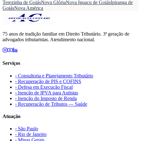
Terezinha de Goiás
Nova Glória
Nova Iguaçu de Goiás
Ipiranga de
Goiás
Nova América
75 anos de tradição familiar em Direito Tributário. 3ª geração de
advogados tributaristas. Atendimento nacional.
Serviços
›
Consultoria e Planejamento Tributário
›
Recuperação de PIS e COFINS
›
Defesa em Execução Fiscal
›
Isenção de IPVA para Autistas
›
Isenção do Imposto de Renda
›
Recuperação de Tributos — Saúde
Atuação
›
São Paulo
›
Rio de Janeiro
›
Minas Gerais