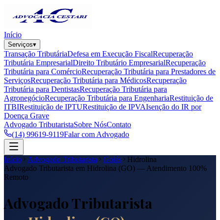
Início
Serviços
▾
Transação Tributária
Defesa em Execução Fiscal
Recuperação
Tributária Empresarial
Direito Tributário Empresarial
Recuperação
Tributária para Comércio
Recuperação Tributária para Prestadores de
Serviços
Recuperação Tributária para Médicos
Recuperação
Tributária para Dentistas
Recuperação Tributária para
Agronegócio
Recuperação Tributária para Engenharia
Restituição de
ITBI
Restituição de IPTU
Restituição de IPVA
Isenção do IR por
Doença Grave
Advogado Tributarista
Sobre Nós
Contato
(14) 99619-9119
Falar com Advogado
Início
Advogado Tributarista
Goiás
Hidrolina
Advogado Tributarista em
Hidrolina
(
GO
) — Atendimento 100%
Remoto
Advogado Tributarista