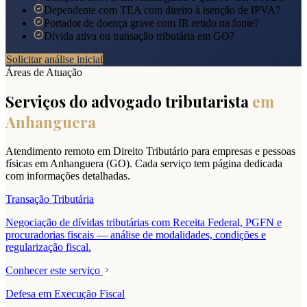
Dependente com TEA com direito à isenção de IPVA?
Portador de doença grave com IR retido na fonte?
Dívida ativa ou transação tributária em GO?
Solicitar análise inicial
Áreas de Atuação
Serviços do advogado tributarista
em
Anhanguera
Atendimento remoto em Direito Tributário para empresas e pessoas
físicas em
Anhanguera
(
GO
). Cada serviço tem página dedicada
com informações detalhadas.
Transação Tributária
Negociação de dívidas tributárias com Receita Federal, PGFN e
procuradorias fiscais — análise de modalidades, condições e
regularização fiscal.
Conhecer este serviço
Defesa em Execução Fiscal