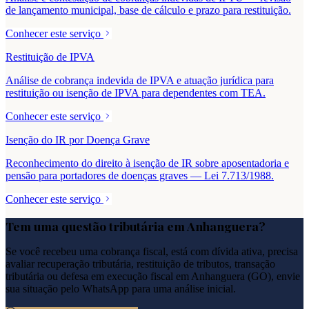
de lançamento municipal, base de cálculo e prazo para restituição.
Conhecer este serviço
Restituição de IPVA
Análise de cobrança indevida de IPVA e atuação jurídica para
restituição ou isenção de IPVA para dependentes com TEA.
Conhecer este serviço
Isenção do IR por Doença Grave
Reconhecimento do direito à isenção de IR sobre aposentadoria e
pensão para portadores de doenças graves — Lei 7.713/1988.
Conhecer este serviço
Tem uma questão tributária em
Anhanguera
?
Se você recebeu uma cobrança fiscal, está com dívida ativa, precisa
avaliar recuperação tributária, restituição de tributos, transação
tributária ou defesa em execução fiscal em
Anhanguera
(
GO
), envie
sua situação pelo WhatsApp para uma análise inicial.