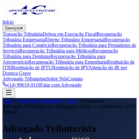
Início
Serviços
▾
Transação Tributária
Defesa em Execução Fiscal
Recuperação
Tributária Empresarial
Direito Tributário Empresarial
Recuperação
Tributária para Comércio
Recuperação Tributária para Prestadores de
Serviços
Recuperação Tributária para Médicos
Recuperação
Tributária para Dentistas
Recuperação Tributária para
Agronegócio
Recuperação Tributária para Engenharia
Restituição de
ITBI
Restituição de IPTU
Restituição de IPVA
Isenção do IR por
Doença Grave
Advogado Tributarista
Sobre Nós
Contato
(14) 99619-9119
Falar com Advogado
Início
Advogado Tributarista
Goiás
Anhanguera
Advogado Tributarista em
Anhanguera
(
GO
) — Atendimento 100%
Remoto
Advogado Tributarista