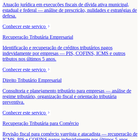
Atuação jurídica em execuções fiscais de dívida ativa municipal,
estadual e federal — análise de prescrição, nulidades e estratégias de
defesa.
Conhecer este serviço
Recuperação Tributária Empresarial
Identificação e recuperação de créditos tributários pagos
indevidamente por empresas — PIS, COFINS, ICMS e outros
tributos nos últimos 5 anos.
Conhecer este serviço
Direito Tributário Empresarial
Consultoria e planejamento tributário para empresas — análise de
regime tributário, organização fiscal e orientação tributária
preventiva.
Conhecer este serviço
Recuperação Tributária para Comércio
Revisão fiscal para comércio varejista e atacadista — recuperação de
ICMS, PIS e COFINS pagos indevidamente nos últimos 5 anos.