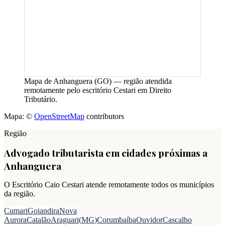
Mapa de
Anhanguera
(
GO
) — região atendida
remotamente pelo escritório Cestari em Direito
Tributário.
Mapa: ©
OpenStreetMap
contributors
Região
Advogado tributarista em cidades próximas a
Anhanguera
O Escritório Caio Cestari atende remotamente todos os municípios
da região.
Cumari
Goiandira
Nova
Aurora
Catalão
Araguari
(
MG
)
Corumbaíba
Ouvidor
Cascalho