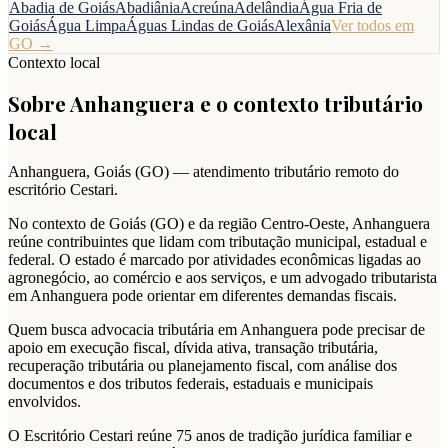
Abadia de Goiás
Abadiânia
Acreúna
Adelândia
Água Fria de
Goiás
Água Limpa
Águas Lindas de Goiás
Alexânia
Ver todos em
GO
→
Contexto local
Sobre
Anhanguera
e o contexto tributário
local
Anhanguera
,
Goiás
(
GO
) — atendimento tributário remoto do
escritório Cestari.
No contexto de Goiás (GO) e da região Centro-Oeste, Anhanguera
reúne contribuintes que lidam com tributação municipal, estadual e
federal. O estado é marcado por atividades econômicas ligadas ao
agronegócio, ao comércio e aos serviços, e um advogado tributarista
em Anhanguera pode orientar em diferentes demandas fiscais.
Quem busca advocacia tributária em Anhanguera pode precisar de
apoio em execução fiscal, dívida ativa, transação tributária,
recuperação tributária ou planejamento fiscal, com análise dos
documentos e dos tributos federais, estaduais e municipais
envolvidos.
O Escritório Cestari reúne 75 anos de tradição jurídica familiar e