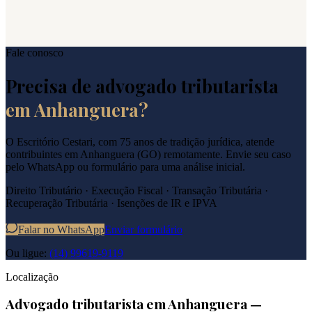
Fale conosco
Precisa de advogado tributarista
em
Anhanguera
?
O Escritório Cestari, com 75 anos de tradição jurídica, atende
contribuintes em
Anhanguera
(
GO
) remotamente. Envie seu caso
pelo WhatsApp ou formulário para uma análise inicial.
Direito Tributário · Execução Fiscal · Transação Tributária ·
Recuperação Tributária · Isenções de IR e IPVA
Falar no WhatsApp
Enviar formulário
Ou ligue:
(14) 99619-9119
Localização
Advogado tributarista em
Anhanguera
—