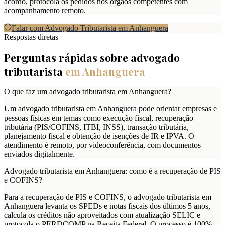
acordo, protocola os pedidos nos órgãos competentes com
acompanhamento remoto.
Falar com Advogado Tributarista em
Anhanguera
Respostas diretas
Perguntas rápidas sobre advogado
tributarista
em
Anhanguera
O que faz um advogado tributarista em Anhanguera?
Um advogado tributarista em Anhanguera pode orientar empresas e
pessoas físicas em temas como execução fiscal, recuperação
tributária (PIS/COFINS, ITBI, INSS), transação tributária,
planejamento fiscal e obtenção de isenções de IR e IPVA. O
atendimento é remoto, por videoconferência, com documentos
enviados digitalmente.
Advogado tributarista em Anhanguera: como é a recuperação de PIS
e COFINS?
Para a recuperação de PIS e COFINS, o advogado tributarista em
Anhanguera levanta os SPEDs e notas fiscais dos últimos 5 anos,
calcula os créditos não aproveitados com atualização SELIC e
protocola o PERDCOMP na Receita Federal. O processo é 100%