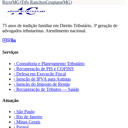
Rico
(
MG
)
Três Ranchos
Grupiara
(
MG
)
75 anos de tradição familiar em Direito Tributário. 3ª geração de
advogados tributaristas. Atendimento nacional.
Serviços
›
Consultoria e Planejamento Tributário
›
Recuperação de PIS e COFINS
›
Defesa em Execução Fiscal
›
Isenção de IPVA para Autistas
›
Isenção do Imposto de Renda
›
Recuperação de Tributos — Saúde
Atuação
›
São Paulo
›
Rio de Janeiro
›
Minas Gerais
›
Paraná