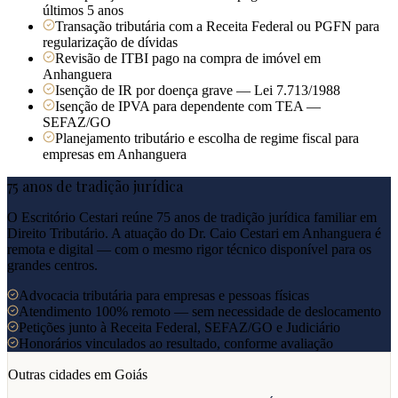
últimos 5 anos
Transação tributária com a Receita Federal ou PGFN para
regularização de dívidas
Revisão de ITBI pago na compra de imóvel em
Anhanguera
Isenção de IR por doença grave — Lei 7.713/1988
Isenção de IPVA para dependente com TEA —
SEFAZ/GO
Planejamento tributário e escolha de regime fiscal para
empresas em Anhanguera
75 anos de tradição jurídica
O Escritório Cestari reúne 75 anos de tradição jurídica familiar em
Direito Tributário. A atuação do Dr. Caio Cestari em
Anhanguera
é
remota e digital — com o mesmo rigor técnico disponível para os
grandes centros.
Advocacia tributária para empresas e pessoas físicas
Atendimento 100% remoto — sem necessidade de deslocamento
Petições junto à Receita Federal, SEFAZ/GO e Judiciário
Honorários vinculados ao resultado, conforme avaliação
Outras cidades em
Goiás