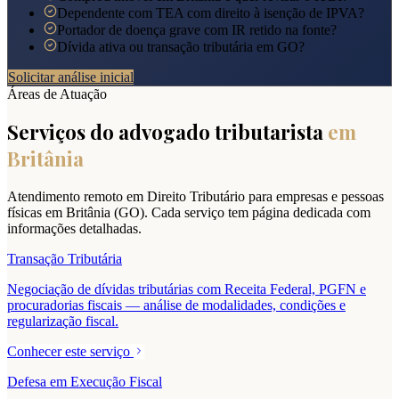
Dependente com TEA com direito à isenção de IPVA?
Portador de doença grave com IR retido na fonte?
Dívida ativa ou transação tributária em GO?
Solicitar análise inicial
Áreas de Atuação
Serviços do advogado tributarista
em
Britânia
Atendimento remoto em Direito Tributário para empresas e pessoas
físicas em
Britânia
(
GO
). Cada serviço tem página dedicada com
informações detalhadas.
Transação Tributária
Negociação de dívidas tributárias com Receita Federal, PGFN e
procuradorias fiscais — análise de modalidades, condições e
regularização fiscal.
Conhecer este serviço
Defesa em Execução Fiscal