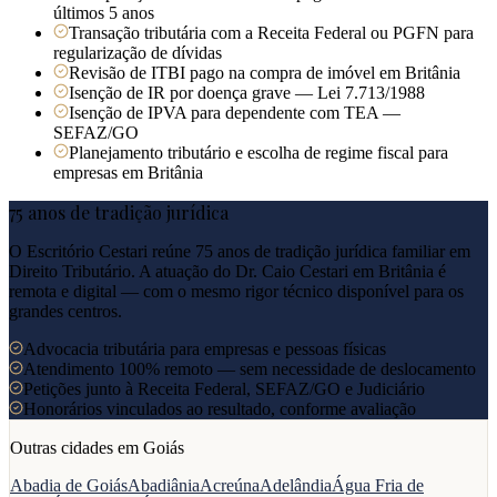
últimos 5 anos
Transação tributária com a Receita Federal ou PGFN para
regularização de dívidas
Revisão de ITBI pago na compra de imóvel em Britânia
Isenção de IR por doença grave — Lei 7.713/1988
Isenção de IPVA para dependente com TEA —
SEFAZ/GO
Planejamento tributário e escolha de regime fiscal para
empresas em Britânia
75 anos de tradição jurídica
O Escritório Cestari reúne 75 anos de tradição jurídica familiar em
Direito Tributário. A atuação do Dr. Caio Cestari em
Britânia
é
remota e digital — com o mesmo rigor técnico disponível para os
grandes centros.
Advocacia tributária para empresas e pessoas físicas
Atendimento 100% remoto — sem necessidade de deslocamento
Petições junto à Receita Federal, SEFAZ/GO e Judiciário
Honorários vinculados ao resultado, conforme avaliação
Outras cidades em
Goiás
Abadia de Goiás
Abadiânia
Acreúna
Adelândia
Água Fria de