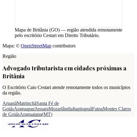
Mapa de
Britânia
(
GO
) — região atendida remotamente
pelo escritório Cestari em Direito Tributário.
Mapa: ©
OpenStreetMap
contributors
Região
Advogado tributarista em cidades próximas a
Britânia
O Escritório Caio Cestari atende remotamente todos os municípios
da região.
Aruanã
Matrinchã
Santa Fé de
Goiás
Araguapaz
Jussara
Mozarlândia
Itapirapuã
Faina
Montes Claros
de Goiás
Araguaiana
(
MT
)