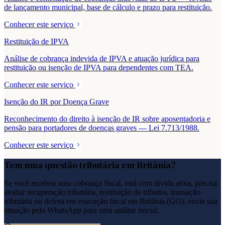
de lançamento municipal, base de cálculo e prazo para restituição.
Conhecer este serviço
Restituição de IPVA
Análise de cobrança indevida de IPVA e atuação jurídica para
restituição ou isenção de IPVA para dependentes com TEA.
Conhecer este serviço
Isenção do IR por Doença Grave
Reconhecimento do direito à isenção de IR sobre aposentadoria e
pensão para portadores de doenças graves — Lei 7.713/1988.
Conhecer este serviço
Tem uma questão tributária em
Britânia
?
Se você recebeu uma cobrança fiscal, está com dívida ativa, precisa
avaliar recuperação tributária, restituição de tributos, transação
tributária ou defesa em execução fiscal em
Britânia
(
GO
), envie sua
situação pelo WhatsApp para uma análise inicial.