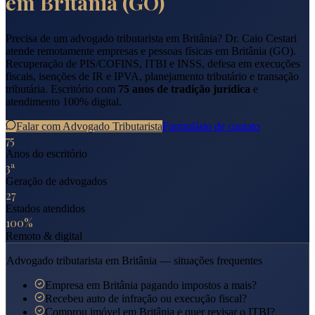
em
Britânia
(
GO
)
Precisa de um advogado tributarista em
Britânia
? Dr. Caio Cestari
atende remotamente empresas e pessoas físicas em
Britânia
(
GO
).
Recuperação de PIS/COFINS, ITBI e INSS, defesa em execuções
fiscais, isenções de IR e IPVA, planejamento tributário e transação
tributária. Escritório com
75 anos de tradição jurídica
e
atendimento 100% digital.
Falar com Advogado Tributarista
Formulário de contato
75
Anos do escritório
3ª
Geração de advogados
27
Estados atendidos
100%
Remoto & digital
Advogado tributarista em
Britânia
— situações frequentes
Empresa em Britânia pagando impostos a mais?
Recebeu auto de infração ou execução fiscal?
Comprou imóvel em Britânia e quer revisar o ITBI?