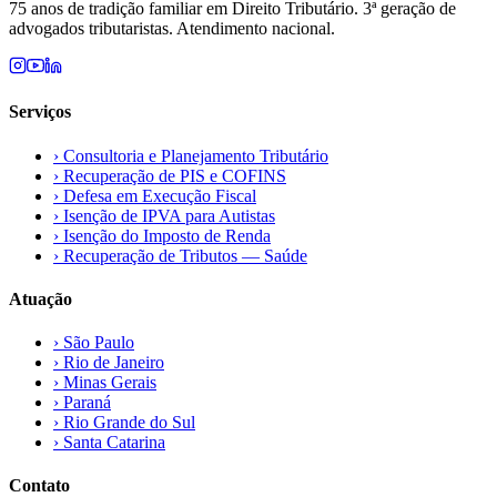
75 anos de tradição familiar em Direito Tributário. 3ª geração de
advogados tributaristas. Atendimento nacional.
Serviços
›
Consultoria e Planejamento Tributário
›
Recuperação de PIS e COFINS
›
Defesa em Execução Fiscal
›
Isenção de IPVA para Autistas
›
Isenção do Imposto de Renda
›
Recuperação de Tributos — Saúde
Atuação
›
São Paulo
›
Rio de Janeiro
›
Minas Gerais
›
Paraná
›
Rio Grande do Sul
›
Santa Catarina
Contato