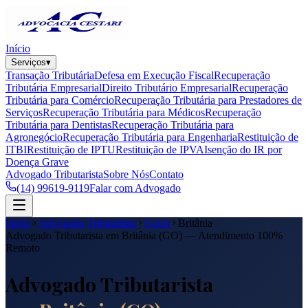
Início
Serviços
▾
Transação Tributária
Defesa em Execução Fiscal
Recuperação
Tributária Empresarial
Direito Tributário Empresarial
Recuperação
Tributária para Comércio
Recuperação Tributária para Prestadores de
Serviços
Recuperação Tributária para Médicos
Recuperação
Tributária para Dentistas
Recuperação Tributária para
Agronegócio
Recuperação Tributária para Engenharia
Restituição de
ITBI
Restituição de IPTU
Restituição de IPVA
Isenção do IR por
Doença Grave
Advogado Tributarista
Sobre Nós
Contato
(14) 99619-9119
Falar com Advogado
Início
Advogado Tributarista
Goiás
Britânia
Advogado Tributarista em
Britânia
(
GO
) — Atendimento 100%
Remoto
Advogado Tributarista