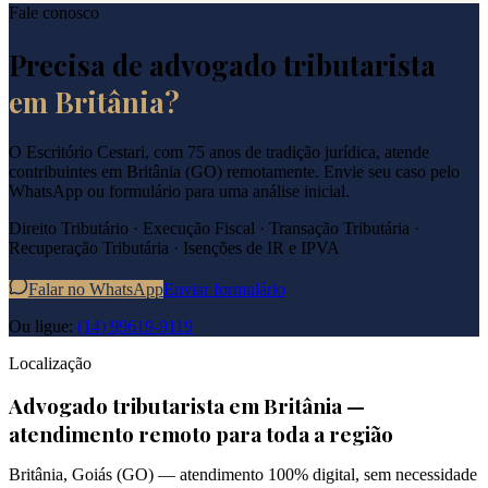
Fale conosco
Precisa de advogado tributarista
em
Britânia
?
O Escritório Cestari, com 75 anos de tradição jurídica, atende
contribuintes em
Britânia
(
GO
) remotamente. Envie seu caso pelo
WhatsApp ou formulário para uma análise inicial.
Direito Tributário · Execução Fiscal · Transação Tributária ·
Recuperação Tributária · Isenções de IR e IPVA
Falar no WhatsApp
Enviar formulário
Ou ligue:
(14) 99619-9119
Localização
Advogado tributarista em
Britânia
—
atendimento remoto para toda a região
Britânia
,
Goiás
(
GO
) — atendimento 100% digital, sem necessidade