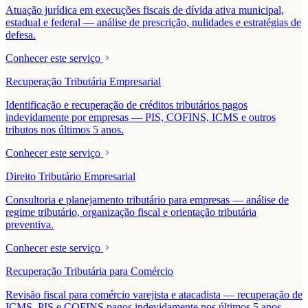
Atuação jurídica em execuções fiscais de dívida ativa municipal,
estadual e federal — análise de prescrição, nulidades e estratégias de
defesa.
Conhecer este serviço
Recuperação Tributária Empresarial
Identificação e recuperação de créditos tributários pagos
indevidamente por empresas — PIS, COFINS, ICMS e outros
tributos nos últimos 5 anos.
Conhecer este serviço
Direito Tributário Empresarial
Consultoria e planejamento tributário para empresas — análise de
regime tributário, organização fiscal e orientação tributária
preventiva.
Conhecer este serviço
Recuperação Tributária para Comércio
Revisão fiscal para comércio varejista e atacadista — recuperação de
ICMS, PIS e COFINS pagos indevidamente nos últimos 5 anos.