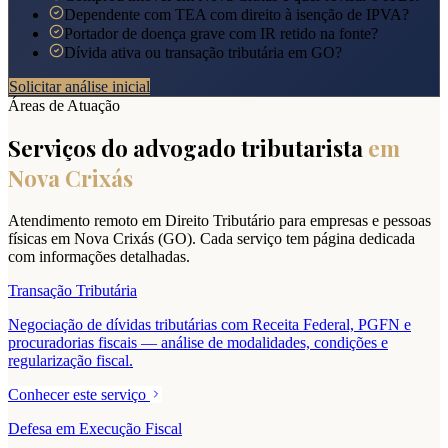
Dependente com TEA com direito à isenção de IPVA?
Portador de doença grave com IR retido na fonte?
Dívida ativa ou transação tributária em GO?
Solicitar análise inicial
Áreas de Atuação
Serviços do advogado tributarista
em
Nova Crixás
Atendimento remoto em Direito Tributário para empresas e pessoas
físicas em
Nova Crixás
(
GO
). Cada serviço tem página dedicada
com informações detalhadas.
Transação Tributária
Negociação de dívidas tributárias com Receita Federal, PGFN e
procuradorias fiscais — análise de modalidades, condições e
regularização fiscal.
Conhecer este serviço
Defesa em Execução Fiscal