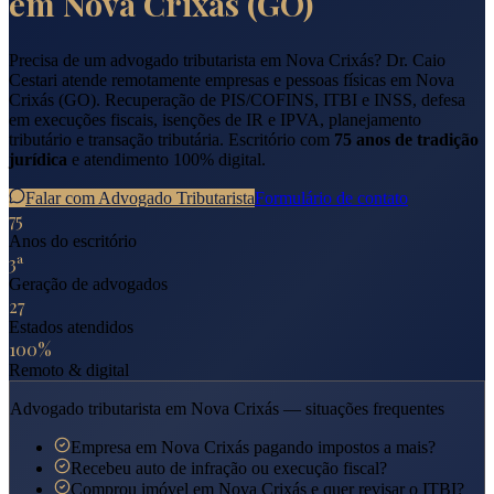
em
Nova Crixás
(
GO
)
Precisa de um advogado tributarista em
Nova Crixás
? Dr. Caio
Cestari atende remotamente empresas e pessoas físicas em
Nova
Crixás
(
GO
). Recuperação de PIS/COFINS, ITBI e INSS, defesa
em execuções fiscais, isenções de IR e IPVA, planejamento
tributário e transação tributária. Escritório com
75 anos de tradição
jurídica
e atendimento 100% digital.
Falar com Advogado Tributarista
Formulário de contato
75
Anos do escritório
3ª
Geração de advogados
27
Estados atendidos
100%
Remoto & digital
Advogado tributarista em
Nova Crixás
— situações frequentes
Empresa em Nova Crixás pagando impostos a mais?
Recebeu auto de infração ou execução fiscal?
Comprou imóvel em Nova Crixás e quer revisar o ITBI?