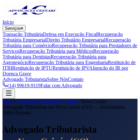
Início
Serviços
▾
Transação Tributária
Defesa em Execução Fiscal
Recuperação
Tributária Empresarial
Direito Tributário Empresarial
Recuperação
Tributária para Comércio
Recuperação Tributária para Prestadores de
Serviços
Recuperação Tributária para Médicos
Recuperação
Tributária para Dentistas
Recuperação Tributária para
Agronegócio
Recuperação Tributária para Engenharia
Restituição de
ITBI
Restituição de IPTU
Restituição de IPVA
Isenção do IR por
Doença Grave
Advogado Tributarista
Sobre Nós
Contato
(14) 99619-9119
Falar com Advogado
Início
Advogado Tributarista
Goiás
Nova Crixás
Advogado Tributarista em
Nova Crixás
(
GO
) — Atendimento
100% Remoto
Advogado Tributarista