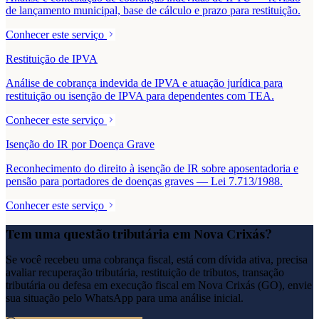
de lançamento municipal, base de cálculo e prazo para restituição.
Conhecer este serviço
Restituição de IPVA
Análise de cobrança indevida de IPVA e atuação jurídica para
restituição ou isenção de IPVA para dependentes com TEA.
Conhecer este serviço
Isenção do IR por Doença Grave
Reconhecimento do direito à isenção de IR sobre aposentadoria e
pensão para portadores de doenças graves — Lei 7.713/1988.
Conhecer este serviço
Tem uma questão tributária em
Nova Crixás
?
Se você recebeu uma cobrança fiscal, está com dívida ativa, precisa
avaliar recuperação tributária, restituição de tributos, transação
tributária ou defesa em execução fiscal em
Nova Crixás
(
GO
), envie
sua situação pelo WhatsApp para uma análise inicial.