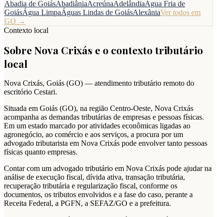
Abadia de Goiás
Abadiânia
Acreúna
Adelândia
Água Fria de
Goiás
Água Limpa
Águas Lindas de Goiás
Alexânia
Ver todos em
GO
→
Contexto local
Sobre
Nova Crixás
e o contexto tributário
local
Nova Crixás
,
Goiás
(
GO
) — atendimento tributário remoto do
escritório Cestari.
Situada em Goiás (GO), na região Centro-Oeste, Nova Crixás
acompanha as demandas tributárias de empresas e pessoas físicas.
Em um estado marcado por atividades econômicas ligadas ao
agronegócio, ao comércio e aos serviços, a procura por um
advogado tributarista em Nova Crixás pode envolver tanto pessoas
físicas quanto empresas.
Contar com um advogado tributário em Nova Crixás pode ajudar na
análise de execução fiscal, dívida ativa, transação tributária,
recuperação tributária e regularização fiscal, conforme os
documentos, os tributos envolvidos e a fase do caso, perante a
Receita Federal, a PGFN, a SEFAZ/GO e a prefeitura.