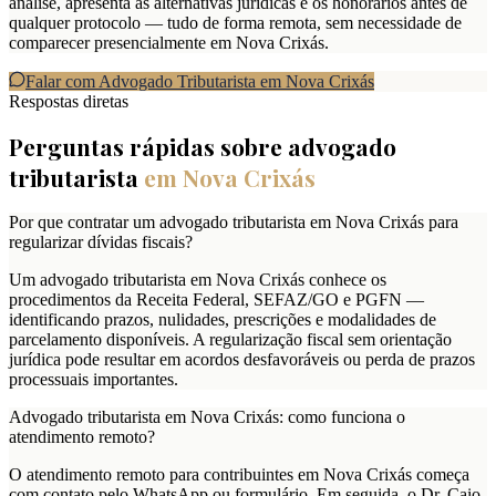
análise, apresenta as alternativas jurídicas e os honorários antes de
qualquer protocolo — tudo de forma remota, sem necessidade de
comparecer presencialmente em Nova Crixás.
Falar com Advogado Tributarista em
Nova Crixás
Respostas diretas
Perguntas rápidas sobre advogado
tributarista
em
Nova Crixás
Por que contratar um advogado tributarista em Nova Crixás para
regularizar dívidas fiscais?
Um advogado tributarista em Nova Crixás conhece os
procedimentos da Receita Federal, SEFAZ/GO e PGFN —
identificando prazos, nulidades, prescrições e modalidades de
parcelamento disponíveis. A regularização fiscal sem orientação
jurídica pode resultar em acordos desfavoráveis ou perda de prazos
processuais importantes.
Advogado tributarista em Nova Crixás: como funciona o
atendimento remoto?
O atendimento remoto para contribuintes em Nova Crixás começa
com contato pelo WhatsApp ou formulário. Em seguida, o Dr. Caio