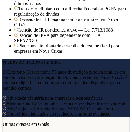
últimos 5 anos
Transação tributária com a Receita Federal ou PGFN para
regularização de dívidas
Revisão de ITBI pago na compra de imóvel em Nova
Crixás
Isenção de IR por doença grave — Lei 7.713/1988
Isenção de IPVA para dependente com TEA —
SEFAZ/GO
Planejamento tributário e escolha de regime fiscal para
empresas em Nova Crixás
75 anos de tradição jurídica
O Escritório Cestari reúne 75 anos de tradição jurídica familiar em
Direito Tributário. A atuação do Dr. Caio Cestari em
Nova Crixás
é
remota e digital — com o mesmo rigor técnico disponível para os
grandes centros.
Advocacia tributária para empresas e pessoas físicas
Atendimento 100% remoto — sem necessidade de deslocamento
Petições junto à Receita Federal, SEFAZ/GO e Judiciário
Honorários vinculados ao resultado, conforme avaliação
Outras cidades em
Goiás