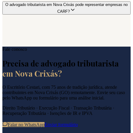
O advogado tributarista em Nova Crixás pode representar empresas no
CARF?
Fale conosco
Precisa de advogado tributarista
em
Nova Crixás
?
O Escritório Cestari, com 75 anos de tradição jurídica, atende
contribuintes em
Nova Crixás
(
GO
) remotamente. Envie seu caso
pelo WhatsApp ou formulário para uma análise inicial.
Direito Tributário · Execução Fiscal · Transação Tributária ·
Recuperação Tributária · Isenções de IR e IPVA
Falar no WhatsApp
Enviar formulário