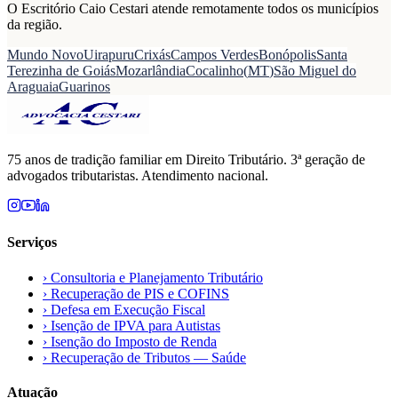
O Escritório Caio Cestari atende remotamente todos os municípios
da região.
Mundo Novo
Uirapuru
Crixás
Campos Verdes
Bonópolis
Santa
Terezinha de Goiás
Mozarlândia
Cocalinho
(
MT
)
São Miguel do
Araguaia
Guarinos
75 anos de tradição familiar em Direito Tributário. 3ª geração de
advogados tributaristas. Atendimento nacional.
Serviços
›
Consultoria e Planejamento Tributário
›
Recuperação de PIS e COFINS
›
Defesa em Execução Fiscal
›
Isenção de IPVA para Autistas
›
Isenção do Imposto de Renda
›
Recuperação de Tributos — Saúde
Atuação