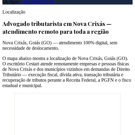
Ou ligue:
(14) 99619-9119
Localização
Advogado tributarista em
Nova Crixás
—
atendimento remoto para toda a região
Nova Crixás
,
Goiás
(
GO
) — atendimento 100% digital, sem
necessidade de deslocamento.
O mapa abaixo mostra a localização de
Nova Crixás
,
Goiás
(
GO
).
O escritório Cestari atende remotamente empresas e pessoas físicas
de
Nova Crixás
e dos municípios vizinhos em demandas de Direito
Tributário — execução fiscal, dívida ativa, transação tributária e
recuperação de tributos perante a Receita Federal, a PGFN e o fisco
estadual e municipal.