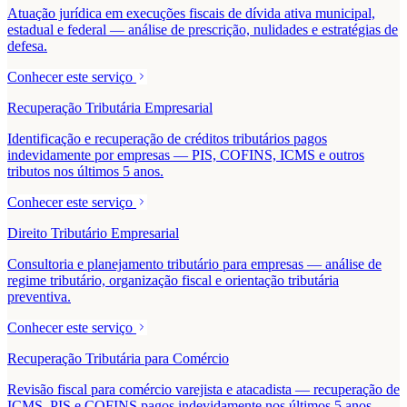
Atuação jurídica em execuções fiscais de dívida ativa municipal,
estadual e federal — análise de prescrição, nulidades e estratégias de
defesa.
Conhecer este serviço
Recuperação Tributária Empresarial
Identificação e recuperação de créditos tributários pagos
indevidamente por empresas — PIS, COFINS, ICMS e outros
tributos nos últimos 5 anos.
Conhecer este serviço
Direito Tributário Empresarial
Consultoria e planejamento tributário para empresas — análise de
regime tributário, organização fiscal e orientação tributária
preventiva.
Conhecer este serviço
Recuperação Tributária para Comércio
Revisão fiscal para comércio varejista e atacadista — recuperação de
ICMS, PIS e COFINS pagos indevidamente nos últimos 5 anos.