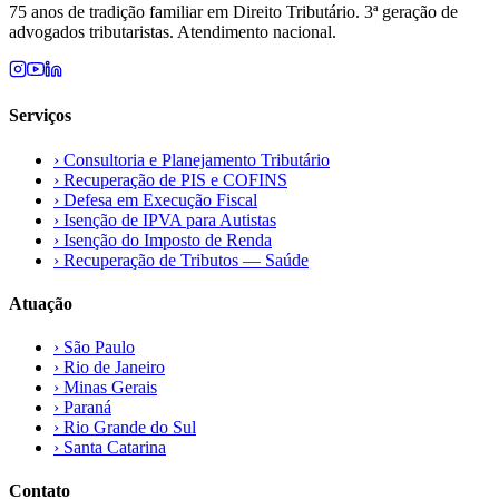
75 anos de tradição familiar em Direito Tributário. 3ª geração de
advogados tributaristas. Atendimento nacional.
Serviços
›
Consultoria e Planejamento Tributário
›
Recuperação de PIS e COFINS
›
Defesa em Execução Fiscal
›
Isenção de IPVA para Autistas
›
Isenção do Imposto de Renda
›
Recuperação de Tributos — Saúde
Atuação
›
São Paulo
›
Rio de Janeiro
›
Minas Gerais
›
Paraná
›
Rio Grande do Sul
›
Santa Catarina
Contato