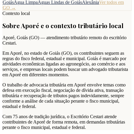
Goiás
Água Limpa
Águas Lindas de Goiás
Alexânia
Ver todos em
GO
→
Contexto local
Sobre
Aporé
e o contexto tributário local
Aporé
,
Goiás
(
GO
) — atendimento tributário remoto do escritório
Cestari.
Em Aporé, no estado de Goiás (GO), os contribuintes seguem as
regras do fisco federal, estadual e municipal. Goiás é marcado por
atividades econômicas ligadas ao agronegócio, ao comércio e aos
serviços, e empresas locais podem buscar um advogado tributarista
em Aporé em diferentes momentos.
O trabalho de advocacia tributária em Aporé envolve temas como
defesa em execução fiscal, negociação de dívida ativa, transação
tributária e recuperação de tributos pagos indevidamente, sempre
conforme a análise de cada situação perante o fisco municipal,
estadual e federal.
Com 75 anos de tradição jurídica, o Escritório Cestari atende
contribuintes de Aporé de forma remota, em demandas tributárias
perante o fisco municipal, estadual e federal.