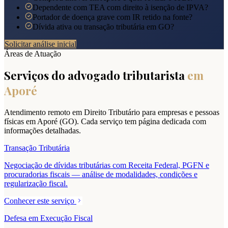
Dependente com TEA com direito à isenção de IPVA?
Portador de doença grave com IR retido na fonte?
Dívida ativa ou transação tributária em GO?
Solicitar análise inicial
Áreas de Atuação
Serviços do advogado tributarista
em
Aporé
Atendimento remoto em Direito Tributário para empresas e pessoas
físicas em
Aporé
(
GO
). Cada serviço tem página dedicada com
informações detalhadas.
Transação Tributária
Negociação de dívidas tributárias com Receita Federal, PGFN e
procuradorias fiscais — análise de modalidades, condições e
regularização fiscal.
Conhecer este serviço
Defesa em Execução Fiscal