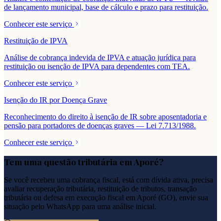
de lançamento municipal, base de cálculo e prazo para restituição.
Conhecer este serviço
Restituição de IPVA
Análise de cobrança indevida de IPVA e atuação jurídica para
restituição ou isenção de IPVA para dependentes com TEA.
Conhecer este serviço
Isenção do IR por Doença Grave
Reconhecimento do direito à isenção de IR sobre aposentadoria e
pensão para portadores de doenças graves — Lei 7.713/1988.
Conhecer este serviço
Tem uma questão tributária em
Aporé
?
Se você recebeu uma cobrança fiscal, está com dívida ativa, precisa
avaliar recuperação tributária, restituição de tributos, transação
tributária ou defesa em execução fiscal em
Aporé
(
GO
), envie sua
situação pelo WhatsApp para uma análise inicial.