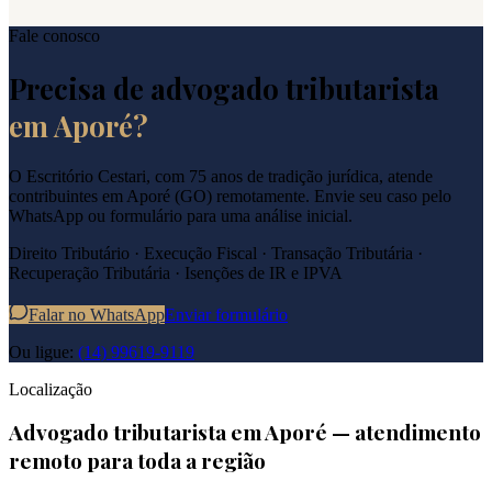
Fale conosco
Precisa de advogado tributarista
em
Aporé
?
O Escritório Cestari, com 75 anos de tradição jurídica, atende
contribuintes em
Aporé
(
GO
) remotamente. Envie seu caso pelo
WhatsApp ou formulário para uma análise inicial.
Direito Tributário · Execução Fiscal · Transação Tributária ·
Recuperação Tributária · Isenções de IR e IPVA
Falar no WhatsApp
Enviar formulário
Ou ligue:
(14) 99619-9119
Localização
Advogado tributarista em
Aporé
— atendimento
remoto para toda a região