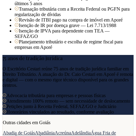
últimos 5 anos
Transação tributária com a Receita Federal ou PGFN para
regularização de dívidas
Revisão de ITBI pago na compra de imóvel em Aporé
Isenção de IR por doença grave — Lei 7.713/1988
Isenção de IPVA para dependente com TEA —
SEFAZ/GO
Planejamento tributário e escolha de regime fiscal para
empresas em Aporé
75 anos de tradição jurídica
O Escritório Cestari reúne 75 anos de tradição jurídica familiar em
Direito Tributário. A atuação do Dr. Caio Cestari em
Aporé
é remota
e digital — com o mesmo rigor técnico disponível para os grandes
centros.
Advocacia tributária para empresas e pessoas físicas
Atendimento 100% remoto — sem necessidade de deslocamento
Petições junto à Receita Federal, SEFAZ/GO e Judiciário
Honorários vinculados ao resultado, conforme avaliação
Outras cidades em
Goiás
Abadia de Goiás
Abadiânia
Acreúna
Adelândia
Água Fria de