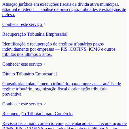
Atuação jurídica em execuções fiscais de dívida ativa municipal,
estadual e federal — análise de prescrição, nulidades e estratégias de
defesa.
Conhecer este serviço
Recuperação Tributária Empresarial
Identificação e recuperação de créditos tributários pagos
indevidamente por empresas — PIS, COFINS, ICMS e outros
tributos nos últimos 5 anos.
Conhecer este serviço
Direito Tributário Empresarial
Consultoria e planejamento tributário para empresas — análise de
regime tributário, organização fiscal e orientação tributária
preventiva.
Conhecer este serviço
Recuperação Tributária para Comércio
Revisão fiscal para comércio varejista e atacadista — recuperação de
ICMS, PIS e COFINS pagos indevidamente nos últimos 5 anos.