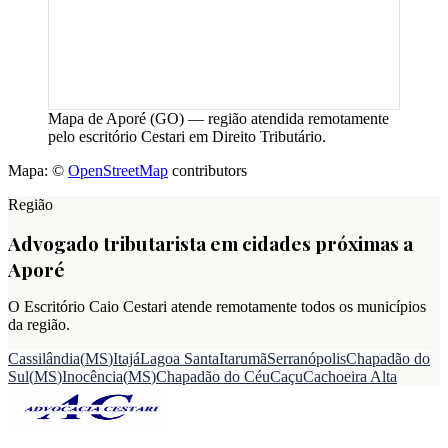
Mapa de
Aporé
(
GO
) — região atendida remotamente
pelo escritório Cestari em Direito Tributário.
Mapa: ©
OpenStreetMap
contributors
Região
Advogado tributarista em cidades próximas a
Aporé
O Escritório Caio Cestari atende remotamente todos os municípios
da região.
Cassilândia
(
MS
)
Itajá
Lagoa Santa
Itarumã
Serranópolis
Chapadão do
Sul
(
MS
)
Inocência
(
MS
)
Chapadão do Céu
Caçu
Cachoeira Alta