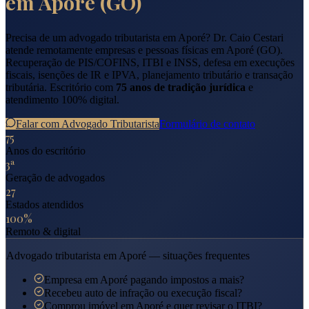
em
Aporé
(
GO
)
Precisa de um advogado tributarista em
Aporé
? Dr. Caio Cestari
atende remotamente empresas e pessoas físicas em
Aporé
(
GO
).
Recuperação de PIS/COFINS, ITBI e INSS, defesa em execuções
fiscais, isenções de IR e IPVA, planejamento tributário e transação
tributária. Escritório com
75 anos de tradição jurídica
e
atendimento 100% digital.
Falar com Advogado Tributarista
Formulário de contato
75
Anos do escritório
3ª
Geração de advogados
27
Estados atendidos
100%
Remoto & digital
Advogado tributarista em
Aporé
— situações frequentes
Empresa em Aporé pagando impostos a mais?
Recebeu auto de infração ou execução fiscal?
Comprou imóvel em Aporé e quer revisar o ITBI?