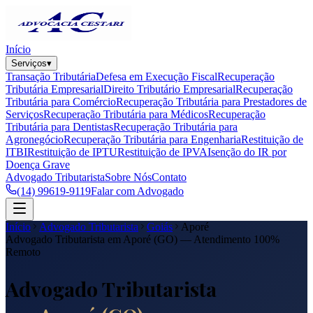
Início
Serviços
▾
Transação Tributária
Defesa em Execução Fiscal
Recuperação
Tributária Empresarial
Direito Tributário Empresarial
Recuperação
Tributária para Comércio
Recuperação Tributária para Prestadores de
Serviços
Recuperação Tributária para Médicos
Recuperação
Tributária para Dentistas
Recuperação Tributária para
Agronegócio
Recuperação Tributária para Engenharia
Restituição de
ITBI
Restituição de IPTU
Restituição de IPVA
Isenção do IR por
Doença Grave
Advogado Tributarista
Sobre Nós
Contato
(14) 99619-9119
Falar com Advogado
Início
Advogado Tributarista
Goiás
Aporé
Advogado Tributarista em
Aporé
(
GO
) — Atendimento 100%
Remoto
Advogado Tributarista