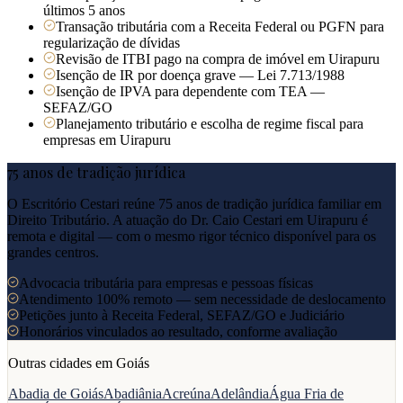
últimos 5 anos
Transação tributária com a Receita Federal ou PGFN para
regularização de dívidas
Revisão de ITBI pago na compra de imóvel em Uirapuru
Isenção de IR por doença grave — Lei 7.713/1988
Isenção de IPVA para dependente com TEA —
SEFAZ/GO
Planejamento tributário e escolha de regime fiscal para
empresas em Uirapuru
75 anos de tradição jurídica
O Escritório Cestari reúne 75 anos de tradição jurídica familiar em
Direito Tributário. A atuação do Dr. Caio Cestari em
Uirapuru
é
remota e digital — com o mesmo rigor técnico disponível para os
grandes centros.
Advocacia tributária para empresas e pessoas físicas
Atendimento 100% remoto — sem necessidade de deslocamento
Petições junto à Receita Federal, SEFAZ/GO e Judiciário
Honorários vinculados ao resultado, conforme avaliação
Outras cidades em
Goiás
Abadia de Goiás
Abadiânia
Acreúna
Adelândia
Água Fria de