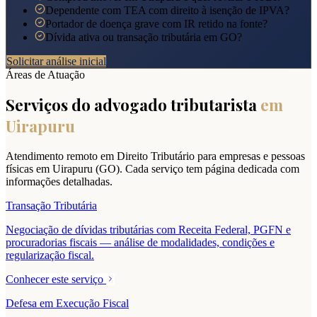
Dependente com TEA com direito à isenção de IPVA?
Portador de doença grave com IR retido na fonte?
Dívida ativa ou transação tributária em GO?
Solicitar análise inicial
Áreas de Atuação
Serviços do advogado tributarista
em
Uirapuru
Atendimento remoto em Direito Tributário para empresas e pessoas
físicas em
Uirapuru
(
GO
). Cada serviço tem página dedicada com
informações detalhadas.
Transação Tributária
Negociação de dívidas tributárias com Receita Federal, PGFN e
procuradorias fiscais — análise de modalidades, condições e
regularização fiscal.
Conhecer este serviço
Defesa em Execução Fiscal