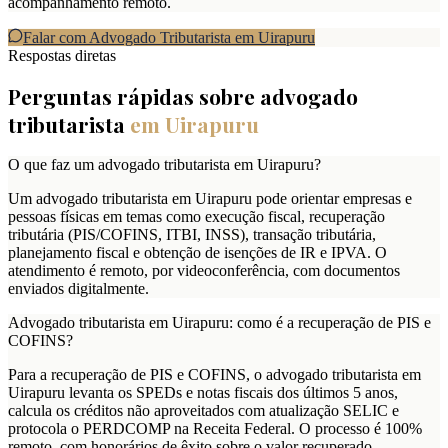
acompanhamento remoto.
Falar com Advogado Tributarista em
Uirapuru
Respostas diretas
Perguntas rápidas sobre advogado
tributarista
em
Uirapuru
O que faz um advogado tributarista em Uirapuru?
Um advogado tributarista em Uirapuru pode orientar empresas e
pessoas físicas em temas como execução fiscal, recuperação
tributária (PIS/COFINS, ITBI, INSS), transação tributária,
planejamento fiscal e obtenção de isenções de IR e IPVA. O
atendimento é remoto, por videoconferência, com documentos
enviados digitalmente.
Advogado tributarista em Uirapuru: como é a recuperação de PIS e
COFINS?
Para a recuperação de PIS e COFINS, o advogado tributarista em
Uirapuru levanta os SPEDs e notas fiscais dos últimos 5 anos,
calcula os créditos não aproveitados com atualização SELIC e
protocola o PERDCOMP na Receita Federal. O processo é 100%
remoto, com honorários de êxito sobre o valor recuperado.