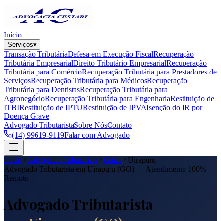
Início
Serviços
▾
Transação Tributária
Defesa em Execução Fiscal
Recuperação
Tributária Empresarial
Direito Tributário Empresarial
Recuperação
Tributária para Comércio
Recuperação Tributária para Prestadores de
Serviços
Recuperação Tributária para Médicos
Recuperação
Tributária para Dentistas
Recuperação Tributária para
Agronegócio
Recuperação Tributária para Engenharia
Restituição de
ITBI
Restituição de IPTU
Restituição de IPVA
Isenção do IR por
Doença Grave
Advogado Tributarista
Sobre Nós
Contato
(14) 99619-9119
Falar com Advogado
Início
Advogado Tributarista
Goiás
Uirapuru
Advogado Tributarista em
Uirapuru
(
GO
) — Atendimento 100%
Remoto
Advogado Tributarista