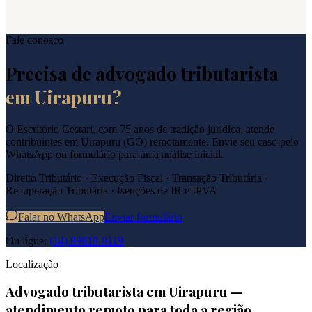
Fale conosco
Precisa de advogado tributarista
em
Uirapuru
?
O Escritório Cestari, com 75 anos de tradição jurídica, atende
contribuintes em
Uirapuru
(
GO
) remotamente. Envie seu caso pelo
WhatsApp ou formulário para uma análise inicial.
Direito Tributário · Execução Fiscal · Transação Tributária ·
Recuperação Tributária · Isenções de IR e IPVA
Falar no WhatsApp
Enviar formulário
Ou ligue:
(14) 99619-9119
Localização
Advogado tributarista em
Uirapuru
—
atendimento remoto para toda a região