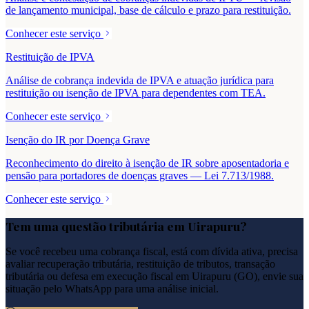
de lançamento municipal, base de cálculo e prazo para restituição.
Conhecer este serviço
Restituição de IPVA
Análise de cobrança indevida de IPVA e atuação jurídica para
restituição ou isenção de IPVA para dependentes com TEA.
Conhecer este serviço
Isenção do IR por Doença Grave
Reconhecimento do direito à isenção de IR sobre aposentadoria e
pensão para portadores de doenças graves — Lei 7.713/1988.
Conhecer este serviço
Tem uma questão tributária em
Uirapuru
?
Se você recebeu uma cobrança fiscal, está com dívida ativa, precisa
avaliar recuperação tributária, restituição de tributos, transação
tributária ou defesa em execução fiscal em
Uirapuru
(
GO
), envie sua
situação pelo WhatsApp para uma análise inicial.