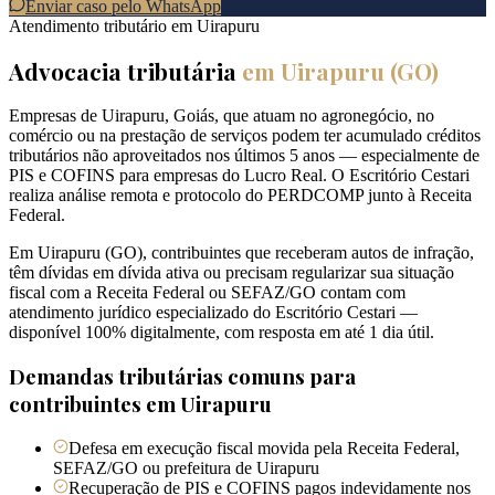
Enviar caso pelo WhatsApp
Atendimento tributário em
Uirapuru
Advocacia tributária
em
Uirapuru
(
GO
)
Empresas de Uirapuru, Goiás, que atuam no agronegócio, no
comércio ou na prestação de serviços podem ter acumulado créditos
tributários não aproveitados nos últimos 5 anos — especialmente de
PIS e COFINS para empresas do Lucro Real. O Escritório Cestari
realiza análise remota e protocolo do PERDCOMP junto à Receita
Federal.
Em Uirapuru (GO), contribuintes que receberam autos de infração,
têm dívidas em dívida ativa ou precisam regularizar sua situação
fiscal com a Receita Federal ou SEFAZ/GO contam com
atendimento jurídico especializado do Escritório Cestari —
disponível 100% digitalmente, com resposta em até 1 dia útil.
Demandas tributárias comuns para
contribuintes em
Uirapuru
Defesa em execução fiscal movida pela Receita Federal,
SEFAZ/GO ou prefeitura de Uirapuru
Recuperação de PIS e COFINS pagos indevidamente nos