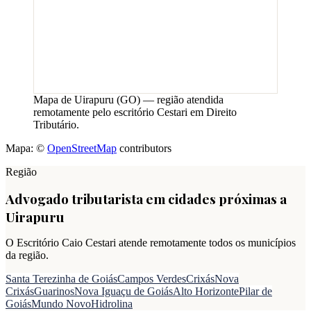
Mapa de
Uirapuru
(
GO
) — região atendida
remotamente pelo escritório Cestari em Direito
Tributário.
Mapa: ©
OpenStreetMap
contributors
Região
Advogado tributarista em cidades próximas a
Uirapuru
O Escritório Caio Cestari atende remotamente todos os municípios
da região.
Santa Terezinha de Goiás
Campos Verdes
Crixás
Nova
Crixás
Guarinos
Nova Iguaçu de Goiás
Alto Horizonte
Pilar de
Goiás
Mundo Novo
Hidrolina