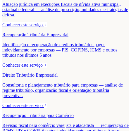
Atuação jurídica em execuções fiscais de dívida ativa municipal,
estadual e federal — análise de prescrição, nulidades e estratégias de
defesa.
Conhecer este serviço
Recuperação Tributária Empresarial
Identificação e recuperação de créditos tributários pagos
indevidamente por empresas — PIS, COFINS, ICMS e outros
tributos nos últimos 5 anos.
Conhecer este serviço
Direito Tributário Empresarial
Consultoria e planejamento tributário para empresas — análise de
regime tributário, organização fiscal e orientação tributária
preventiva.
Conhecer este serviço
Recuperação Tributária para Comércio
Revisão fiscal para comércio varejista e atacadista — recuperação de
ICMS, PIS e COFINS pagos indevidamente nos últimos 5 anos.