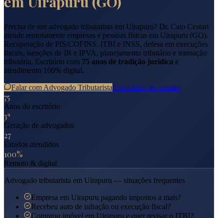
em
Uirapuru
(
GO
)
Precisa de um advogado tributarista em
Uirapuru
? Dr. Caio Cestari
atende remotamente empresas e pessoas físicas em
Uirapuru
(
GO
).
Recuperação de PIS/COFINS, ITBI e INSS, defesa em execuções
fiscais, isenções de IR e IPVA, planejamento tributário e transação
tributária. Escritório com
75 anos de tradição jurídica
e
atendimento 100% digital.
Falar com Advogado Tributarista
Formulário de contato
75
Anos do escritório
3ª
Geração de advogados
27
Estados atendidos
100%
Remoto & digital
Advogado tributarista em
Uirapuru
— situações frequentes
Empresa em Uirapuru pagando impostos a mais?
Recebeu auto de infração ou execução fiscal?
Comprou imóvel em Uirapuru e quer revisar o ITBI?