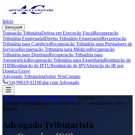
Início
Serviços
▾
Transação Tributária
Defesa em Execução Fiscal
Recuperação
Tributária Empresarial
Direito Tributário Empresarial
Recuperação
Tributária para Comércio
Recuperação Tributária para Prestadores de
Serviços
Recuperação Tributária para Médicos
Recuperação
Tributária para Dentistas
Recuperação Tributária para
Agronegócio
Recuperação Tributária para Engenharia
Restituição de
ITBI
Restituição de IPTU
Restituição de IPVA
Isenção do IR por
Doença Grave
Advogado Tributarista
Sobre Nós
Contato
(14) 99619-9119
Falar com Advogado
Início
Advogado Tributarista
Goiás
Cezarina
Advogado Tributarista em
Cezarina
(
GO
) — Atendimento 100%
Remoto
Advogado Tributarista