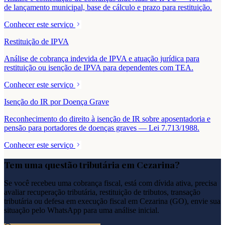
de lançamento municipal, base de cálculo e prazo para restituição.
Conhecer este serviço
Restituição de IPVA
Análise de cobrança indevida de IPVA e atuação jurídica para
restituição ou isenção de IPVA para dependentes com TEA.
Conhecer este serviço
Isenção do IR por Doença Grave
Reconhecimento do direito à isenção de IR sobre aposentadoria e
pensão para portadores de doenças graves — Lei 7.713/1988.
Conhecer este serviço
Tem uma questão tributária em
Cezarina
?
Se você recebeu uma cobrança fiscal, está com dívida ativa, precisa
avaliar recuperação tributária, restituição de tributos, transação
tributária ou defesa em execução fiscal em
Cezarina
(
GO
), envie sua
situação pelo WhatsApp para uma análise inicial.