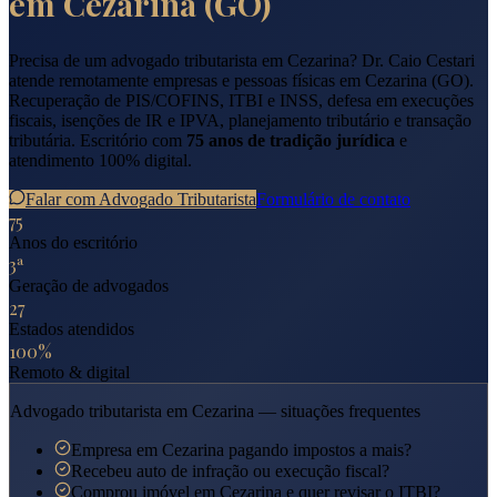
em
Cezarina
(
GO
)
Precisa de um advogado tributarista em
Cezarina
? Dr. Caio Cestari
atende remotamente empresas e pessoas físicas em
Cezarina
(
GO
).
Recuperação de PIS/COFINS, ITBI e INSS, defesa em execuções
fiscais, isenções de IR e IPVA, planejamento tributário e transação
tributária. Escritório com
75 anos de tradição jurídica
e
atendimento 100% digital.
Falar com Advogado Tributarista
Formulário de contato
75
Anos do escritório
3ª
Geração de advogados
27
Estados atendidos
100%
Remoto & digital
Advogado tributarista em
Cezarina
— situações frequentes
Empresa em Cezarina pagando impostos a mais?
Recebeu auto de infração ou execução fiscal?
Comprou imóvel em Cezarina e quer revisar o ITBI?