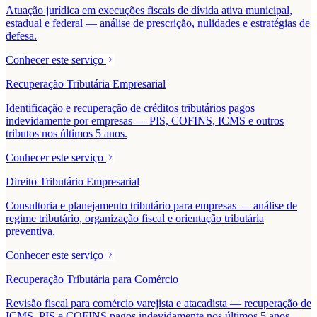
Atuação jurídica em execuções fiscais de dívida ativa municipal,
estadual e federal — análise de prescrição, nulidades e estratégias de
defesa.
Conhecer este serviço
Recuperação Tributária Empresarial
Identificação e recuperação de créditos tributários pagos
indevidamente por empresas — PIS, COFINS, ICMS e outros
tributos nos últimos 5 anos.
Conhecer este serviço
Direito Tributário Empresarial
Consultoria e planejamento tributário para empresas — análise de
regime tributário, organização fiscal e orientação tributária
preventiva.
Conhecer este serviço
Recuperação Tributária para Comércio
Revisão fiscal para comércio varejista e atacadista — recuperação de
ICMS, PIS e COFINS pagos indevidamente nos últimos 5 anos.