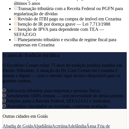
últimos 5 anos
Transação tributária com a Receita Federal ou PGFN para
regularização de dívidas
Revisão de ITBI pago na compra de imóvel em Cezarina
Isenção de IR por doença grave — Lei 7.713/1988
Isenção de IPVA para dependente com TEA —
SEFAZ/GO
Planejamento tributário e escolha de regime fiscal para
empresas em Cezarina
75 anos de tradição jurídica
O Escritório Cestari reúne 75 anos de tradição jurídica familiar em
Direito Tributário. A atuação do Dr. Caio Cestari em
Cezarina
é
remota e digital — com o mesmo rigor técnico disponível para os
grandes centros.
Advocacia tributária para empresas e pessoas físicas
Atendimento 100% remoto — sem necessidade de deslocamento
Petições junto à Receita Federal, SEFAZ/GO e Judiciário
Honorários vinculados ao resultado, conforme avaliação
Outras cidades em
Goiás
Abadia de Goiás
Abadiânia
Acreúna
Adelândia
Água Fria de