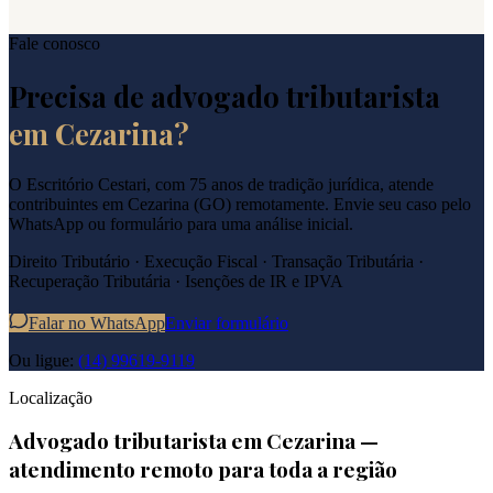
Fale conosco
Precisa de advogado tributarista
em
Cezarina
?
O Escritório Cestari, com 75 anos de tradição jurídica, atende
contribuintes em
Cezarina
(
GO
) remotamente. Envie seu caso pelo
WhatsApp ou formulário para uma análise inicial.
Direito Tributário · Execução Fiscal · Transação Tributária ·
Recuperação Tributária · Isenções de IR e IPVA
Falar no WhatsApp
Enviar formulário
Ou ligue:
(14) 99619-9119
Localização
Advogado tributarista em
Cezarina
—
atendimento remoto para toda a região