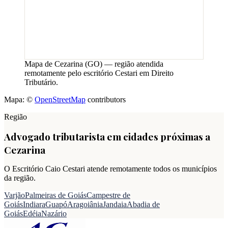
Mapa de
Cezarina
(
GO
) — região atendida
remotamente pelo escritório Cestari em Direito
Tributário.
Mapa: ©
OpenStreetMap
contributors
Região
Advogado tributarista em cidades próximas a
Cezarina
O Escritório Caio Cestari atende remotamente todos os municípios
da região.
Varjão
Palmeiras de Goiás
Campestre de
Goiás
Indiara
Guapó
Aragoiânia
Jandaia
Abadia de
Goiás
Edéia
Nazário