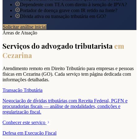
Dependente com TEA com direito à isenção de IPVA?
Portador de doença grave com IR retido na fonte?
Dívida ativa ou transação tributária em GO?
Solicitar análise inicial
Áreas de Atuação
Serviços do advogado tributarista
em
Cezarina
Atendimento remoto em Direito Tributário para empresas e pessoas
físicas em
Cezarina
(
GO
). Cada serviço tem página dedicada com
informações detalhadas.
Transação Tributária
Negociação de dívidas tributárias com Receita Federal, PGFN e
procuradorias fiscais — análise de modalidades, condições e
regularização fiscal.
Conhecer este serviço
Defesa em Execução Fiscal