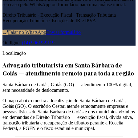
seu caso pelo WhatsApp ou formulário para uma análise inicial.
Direito Tributário · Execução Fiscal · Transação Tributária ·
Recuperação Tributária · Isenções de IR e IPVA
Falar no WhatsApp
Enviar formulário
Ou ligue:
(14) 99619-9119
Localização
Advogado tributarista em
Santa Bárbara de
Goiás
— atendimento remoto para toda a região
Santa Bárbara de Goiás
,
Goiás
(
GO
) — atendimento 100% digital,
sem necessidade de deslocamento.
O mapa abaixo mostra a localização de
Santa Bárbara de Goiás
,
Goiás
(
GO
). O escritório Cestari atende remotamente empresas e
pessoas físicas de
Santa Bárbara de Goiás
e dos municípios vizinhos
em demandas de Direito Tributário — execução fiscal, dívida ativa,
transação tributária e recuperação de tributos perante a Receita
Federal, a PGFN e o fisco estadual e municipal.