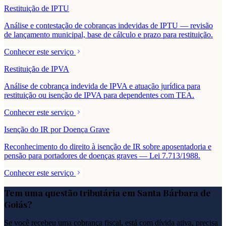
Restituição de IPTU
Análise e contestação de cobranças indevidas de IPTU — revisão
de lançamento municipal, base de cálculo e prazo para restituição.
Conhecer este serviço
Restituição de IPVA
Análise de cobrança indevida de IPVA e atuação jurídica para
restituição ou isenção de IPVA para dependentes com TEA.
Conhecer este serviço
Isenção do IR por Doença Grave
Reconhecimento do direito à isenção de IR sobre aposentadoria e
pensão para portadores de doenças graves — Lei 7.713/1988.
Conhecer este serviço
Tem uma questão tributária em
Santa Bárbara de
Goiás
?
Se você recebeu uma cobrança fiscal, está com dívida ativa, precisa