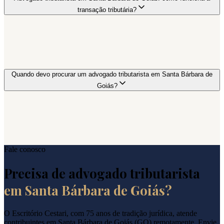
transação tributária?
Quando devo procurar um advogado tributarista em Santa Bárbara de
Goiás?
Fale conosco
Precisa de advogado tributarista
em
Santa Bárbara de Goiás
?
O Escritório Cestari, com 75 anos de tradição jurídica, atende
contribuintes em
Santa Bárbara de Goiás
(
GO
) remotamente. Envie